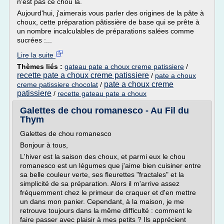
n'est pas ce chou là.
Aujourd'hui, j'aimerais vous parler des origines de la pâte à
choux, cette préparation pâtissière de base qui se prête à
un nombre incalculables de préparations salées comme
sucrées :...
Lire la suite
Thèmes liés :
gateau pate a choux creme patissiere
/
recette pate a choux creme patissiere
/
pate a choux
pate a choux creme
creme patissiere chocolat
/
patissiere
/
recette gateau pate a choux
Galettes de chou romanesco - Au Fil du
Thym
Galettes de chou romanesco
Bonjour à tous,
L'hiver est la saison des choux, et parmi eux le chou
romanesco est un légumes que j'aime bien cuisiner entre
sa belle couleur verte, ses fleurettes "fractales" et la
simplicité de sa préparation. Alors il m'arrive assez
fréquemment chez le primeur de craquer et d'en mettre
un dans mon panier. Cependant, à la maison, je me
retrouve toujours dans la même difficulté : comment le
faire passer avec plaisir à mes petits ? Ils apprécient