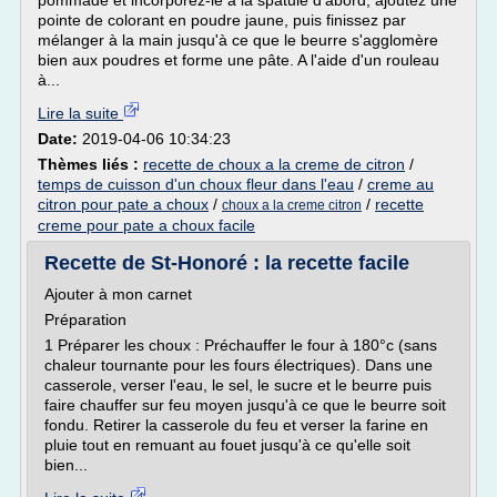
pommade et incorporez-le à la spatule d'abord, ajoutez une
pointe de colorant en poudre jaune, puis finissez par
mélanger à la main jusqu'à ce que le beurre s'agglomère
bien aux poudres et forme une pâte. A l'aide d'un rouleau
à...
Lire la suite
Date:
2019-04-06 10:34:23
Thèmes liés :
recette de choux a la creme de citron
/
temps de cuisson d'un choux fleur dans l'eau
/
creme au
citron pour pate a choux
/
/
recette
choux a la creme citron
creme pour pate a choux facile
Recette de St-Honoré : la recette facile
Ajouter à mon carnet
Préparation
1 Préparer les choux : Préchauffer le four à 180°c (sans
chaleur tournante pour les fours électriques). Dans une
casserole, verser l'eau, le sel, le sucre et le beurre puis
faire chauffer sur feu moyen jusqu'à ce que le beurre soit
fondu. Retirer la casserole du feu et verser la farine en
pluie tout en remuant au fouet jusqu'à ce qu'elle soit
bien...