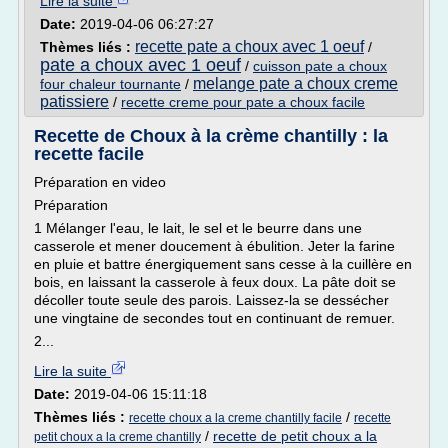
Lire la suite
Date:
2019-04-06 06:27:27
recette pate a choux avec 1 oeuf
Thèmes liés :
/
pate a choux avec 1 oeuf
/
cuisson pate a choux
melange pate a choux creme
four chaleur tournante
/
patissiere
/
recette creme pour pate a choux facile
Recette de Choux à la crème chantilly : la
recette facile
Préparation en video
Préparation
1 Mélanger l'eau, le lait, le sel et le beurre dans une
casserole et mener doucement à ébulition. Jeter la farine
en pluie et battre énergiquement sans cesse à la cuillère en
bois, en laissant la casserole à feux doux. La pâte doit se
décoller toute seule des parois. Laissez-la se dessécher
une vingtaine de secondes tout en continuant de remuer.
2...
Lire la suite
Date:
2019-04-06 15:11:18
Thèmes liés :
/
recette choux a la creme chantilly facile
recette
/
recette de petit choux a la
petit choux a la creme chantilly