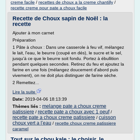
creme facile
/
recettes de choux a la creme chantilly
/
recette creme pour pate a choux facile
Recette de Choux sapin de Noël : la
recette
Ajouter à mon carnet
Préparation
1 Pâte à choux : Dans une casserole à feu vif, mélangez
le lait, l'eau, le beurre (coupé en dés), le sucre et le sel,
jusqu'à ce que le beurre soit fondu. Portez à ébullition
pendant quelques secondes. Retirez du feu et ajoutez la
farine en une fois (mélangez doucement d'abord puis
vivement), on ne doit plus distinguer de farine sèche.
2 Remettez...
Lire la suite
Date:
2019-04-06 18:13:39
melange pate a choux creme
Thèmes liés :
patissiere
recette pate a choux avec 1 oeuf
/
/
recette pate a choux creme patissiere
cuisson
/
choux vert a l'eau
/
recette choux creme patissiere
caramel
Tout sur le chou kale : le choisir, le