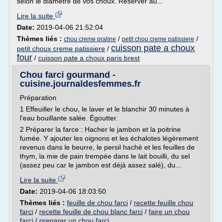
selon le diamètre de vos choux. Réserver au...
Lire la suite
Date:
2019-04-06 21:52:04
Thèmes liés :
/
/
chou creme praline
petit chou creme patissiere
cuisson pate a choux
petit choux creme patissiere
/
four
/
cuisson pate a choux paris brest
Chou farci gourmand -
cuisine.journaldesfemmes.fr
Préparation
1 Effeuiller le chou, le laver et le blanchir 30 minutes à
l'eau bouillante salée. Égoutter.
2 Préparer la farce : Hacher le jambon et la poitrine
fumée. Y ajouter les oignons et les échalotes légèrement
revenus dans le beurre, le persil haché et les feuilles de
thym, la mie de pain trempée dans le lait bouilli, du sel
(assez peu car le jambon est déjà assez salé), du...
Lire la suite
Date:
2019-04-06 18:03:50
Thèmes liés :
feuille de chou farci
/
recette feuille chou
farci
/
recette feuille de chou blanc farci
/
faire un chou
farci
/
preparer un chou farci