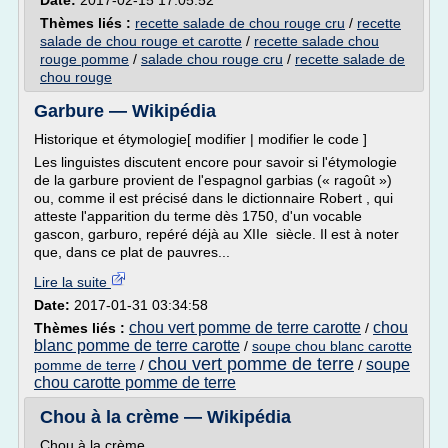
Date:
2017-02-15 17:05:52
Thèmes liés :
recette salade de chou rouge cru
/
recette
salade de chou rouge et carotte
/
recette salade chou
rouge pomme
/
salade chou rouge cru
/
recette salade de
chou rouge
Garbure — Wikipédia
Historique et étymologie[ modifier | modifier le code ]
Les linguistes discutent encore pour savoir si l'étymologie
de la garbure provient de l'espagnol garbias (« ragoût »)
ou, comme il est précisé dans le dictionnaire Robert , qui
atteste l'apparition du terme dès 1750, d'un vocable
gascon, garburo, repéré déjà au XIIe siècle. Il est à noter
que, dans ce plat de pauvres...
Lire la suite
Date:
2017-01-31 03:34:58
chou vert pomme de terre carotte
chou
Thèmes liés :
/
blanc pomme de terre carotte
/
soupe chou blanc carotte
chou vert pomme de terre
soupe
pomme de terre
/
/
chou carotte pomme de terre
Chou à la crème — Wikipédia
Chou à la crème