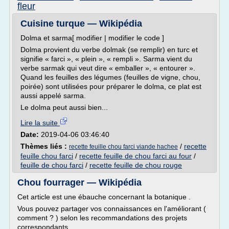
fleur
Cuisine turque — Wikipédia
Dolma et sarma[ modifier | modifier le code ]
Dolma provient du verbe dolmak (se remplir) en turc et
signifie « farci », « plein », « rempli ». Sarma vient du
verbe sarmak qui veut dire « emballer », « entourer ».
Quand les feuilles des légumes (feuilles de vigne, chou,
poirée) sont utilisées pour préparer le dolma, ce plat est
aussi appelé sarma.
Le dolma peut aussi bien...
Lire la suite
Date:
2019-04-06 03:46:40
Thèmes liés :
/
recette
recette feuille chou farci viande hachee
feuille chou farci
/
recette feuille de chou farci au four
/
feuille de chou farci
/
recette feuille de chou rouge
Chou fourrager — Wikipédia
Cet article est une ébauche concernant la botanique .
Vous pouvez partager vos connaissances en l'améliorant (
comment ? ) selon les recommandations des projets
correspondants .