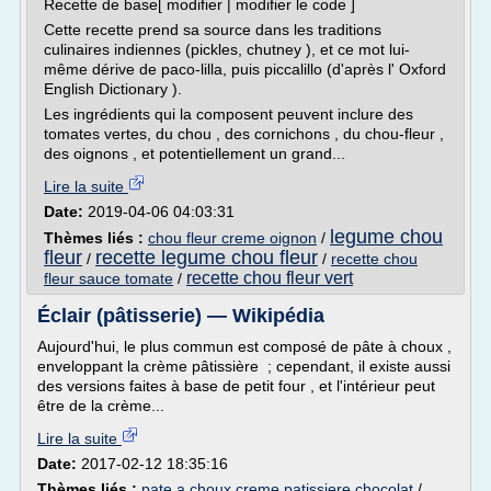
Recette de base[ modifier | modifier le code ]
Cette recette prend sa source dans les traditions
culinaires indiennes (pickles, chutney ), et ce mot lui-
même dérive de paco-lilla, puis piccalillo (d'après l' Oxford
English Dictionary ).
Les ingrédients qui la composent peuvent inclure des
tomates vertes, du chou , des cornichons , du chou-fleur ,
des oignons , et potentiellement un grand...
Lire la suite
Date:
2019-04-06 04:03:31
legume chou
Thèmes liés :
chou fleur creme oignon
/
fleur
recette legume chou fleur
/
/
recette chou
recette chou fleur vert
fleur sauce tomate
/
Éclair (pâtisserie) — Wikipédia
Aujourd'hui, le plus commun est composé de pâte à choux ,
enveloppant la crème pâtissière ; cependant, il existe aussi
des versions faites à base de petit four , et l'intérieur peut
être de la crème...
Lire la suite
Date:
2017-02-12 18:35:16
Thèmes liés :
pate a choux creme patissiere chocolat
/