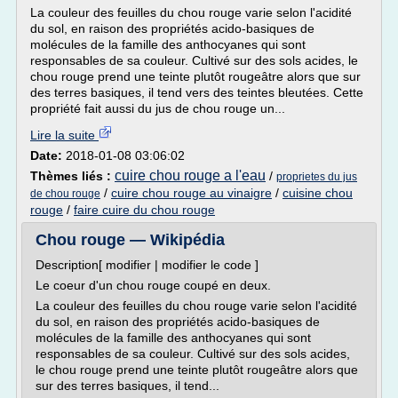
La couleur des feuilles du chou rouge varie selon l'acidité
du sol, en raison des propriétés acido-basiques de
molécules de la famille des anthocyanes qui sont
responsables de sa couleur. Cultivé sur des sols acides, le
chou rouge prend une teinte plutôt rougeâtre alors que sur
des terres basiques, il tend vers des teintes bleutées. Cette
propriété fait aussi du jus de chou rouge un...
Lire la suite
Date:
2018-01-08 03:06:02
cuire chou rouge a l'eau
Thèmes liés :
/
proprietes du jus
/
cuire chou rouge au vinaigre
/
cuisine chou
de chou rouge
rouge
/
faire cuire du chou rouge
Chou rouge — Wikipédia
Description[ modifier | modifier le code ]
Le coeur d'un chou rouge coupé en deux.
La couleur des feuilles du chou rouge varie selon l'acidité
du sol, en raison des propriétés acido-basiques de
molécules de la famille des anthocyanes qui sont
responsables de sa couleur. Cultivé sur des sols acides,
le chou rouge prend une teinte plutôt rougeâtre alors que
sur des terres basiques, il tend...