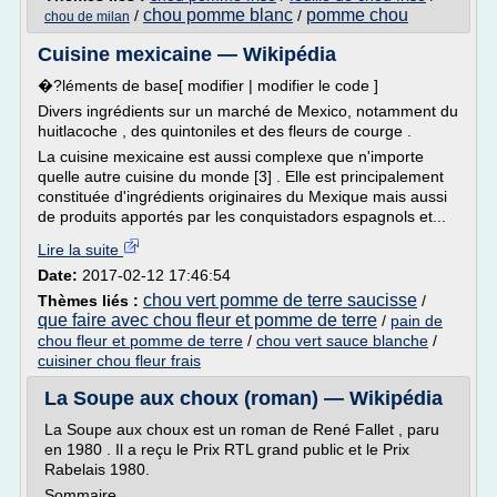
chou pomme blanc
pomme chou
/
/
chou de milan
Cuisine mexicaine — Wikipédia
�?léments de base[ modifier | modifier le code ]
Divers ingrédients sur un marché de Mexico, notamment du
huitlacoche , des quintoniles et des fleurs de courge .
La cuisine mexicaine est aussi complexe que n'importe
quelle autre cuisine du monde [3] . Elle est principalement
constituée d'ingrédients originaires du Mexique mais aussi
de produits apportés par les conquistadors espagnols et...
Lire la suite
Date:
2017-02-12 17:46:54
chou vert pomme de terre saucisse
Thèmes liés :
/
que faire avec chou fleur et pomme de terre
/
pain de
chou fleur et pomme de terre
/
chou vert sauce blanche
/
cuisiner chou fleur frais
La Soupe aux choux (roman) — Wikipédia
La Soupe aux choux est un roman de René Fallet , paru
en 1980 . Il a reçu le Prix RTL grand public et le Prix
Rabelais 1980.
Sommaire