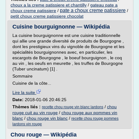
choux a la creme patissiere et chantilly
/
gateau pate a
pate a choux creme patissiere
choux creme patissiere
/
/
petit choux creme patissiere chocolat
Cuisine bourguignonne — Wikipédia
La cuisine bourguignonne est une cuisine traditionnelle
qui allie une grande diversité de produits de Bourgogne ,
dont les prestigieux vins du vignoble de Bourgogne et les
spécialités bourguignonnes avec, en particulier, les
escargots de Bourgogne , le boeuf bourguignon , le coq
au vin , les oeufs en meurette , les truffes de Bourgogne
(Tuber uncinatum) [1] .
Sommaire
Cuisine de la côte...
Lire la suite
Date:
2018-01-06 20:46:25
Thèmes liés :
/
chou
recette chou rouge vin blanc lardons
rouge cuit au vin rouge
/
chou rouge aux pommes vin
blanc
/
chou rouge vin blanc
/
recette chou rouge pommes
lardons vin rouge
Chou rouge — Wikipédia