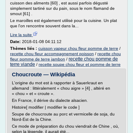
cuisson des aliments [60] , est aussi parfois dégusté
simplement tartiné sur du pain, sous le nom flamand de
smout [61] .
Le maroilles est également utilisé pour la cuisine. Un plat
que l'on rencontre souvent dans la...
Lire la suite
Date:
2018-01-08 04:11:12
Thèmes liés :
cuisson vapeur chou fleur pomme de terre
/
recette chou fleur accompagnement poisson
/
recette chou
recette chou pomme de
fleur pomme de terre jambon
/
terre viande
/
recette soupe chou fleur et pomme de terre
Choucroute — Wikipédia
L'origine du mot est à rapporter à Sauerkraut en
allemand : littéralement « chou aigre » [4] , altéré en
« chou » et « croute ».
En France, il dérive du dialecte alsacien.
Histoire[ modifier | modifier le code ]
Soupe de choucroute au porc et vermicelle de soja, du
Nord-Est de la Chine.
Ce mode de préparation du chou viendrait de Chine , où,
selon la légende, il aurait été...