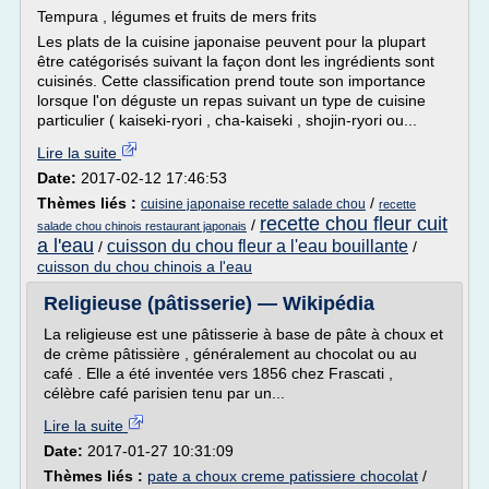
Tempura , légumes et fruits de mers frits
Les plats de la cuisine japonaise peuvent pour la plupart
être catégorisés suivant la façon dont les ingrédients sont
cuisinés. Cette classification prend toute son importance
lorsque l'on déguste un repas suivant un type de cuisine
particulier ( kaiseki-ryori , cha-kaiseki , shojin-ryori ou...
Lire la suite
Date:
2017-02-12 17:46:53
Thèmes liés :
/
cuisine japonaise recette salade chou
recette
recette chou fleur cuit
/
salade chou chinois restaurant japonais
a l'eau
cuisson du chou fleur a l'eau bouillante
/
/
cuisson du chou chinois a l'eau
Religieuse (pâtisserie) — Wikipédia
La religieuse est une pâtisserie à base de pâte à choux et
de crème pâtissière , généralement au chocolat ou au
café . Elle a été inventée vers 1856 chez Frascati ,
célèbre café parisien tenu par un...
Lire la suite
Date:
2017-01-27 10:31:09
Thèmes liés :
pate a choux creme patissiere chocolat
/