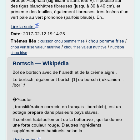
Groupe Acephala (signifiant « sans tête »). Il pousse sur
des tiges blanchâtres fibreuses (jusqu'à 30 à 40 cm), et
présente des feuilles, également fibreuses, très frisées d'un
vert pâle au vert prononcé (parfois bleuté). En...
Lire la suite
Date:
2017-02-12 19:14:25
Thèmes liés :
/
chou pomme frise
/
cuisson chou pomme frise
/
/
chou vert frise valeur nutritive
chou frise valeur nutritive
nutrition
chou frise
Bortsch — Wikipédia
Bol de bortsch avec de l' aneth et de la crème aigre .
Le bortsch, également bortch [1] ou borsch ( ukrainien :
/bor ':/
�?couter
, translittération correcte en français : borchtch), est un
potage préparé dans plusieurs pays slaves.
Il contient habituellement de la betterave , qui lui donne
une forte couleur rouge. D'autres ingrédients
supplémentaires habituels, selon la...