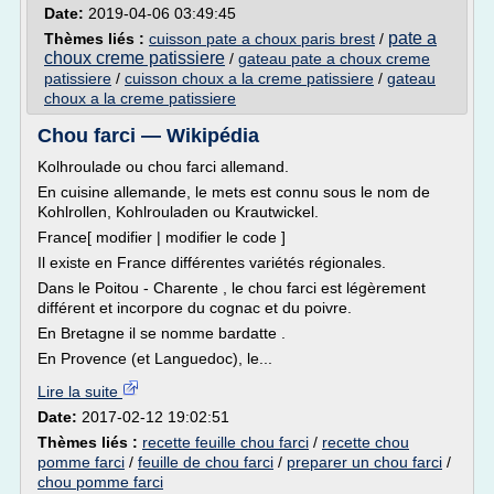
Date:
2019-04-06 03:49:45
pate a
Thèmes liés :
cuisson pate a choux paris brest
/
choux creme patissiere
/
gateau pate a choux creme
patissiere
/
cuisson choux a la creme patissiere
/
gateau
choux a la creme patissiere
Chou farci — Wikipédia
Kolhroulade ou chou farci allemand.
En cuisine allemande, le mets est connu sous le nom de
Kohlrollen, Kohlrouladen ou Krautwickel.
France[ modifier | modifier le code ]
Il existe en France différentes variétés régionales.
Dans le Poitou - Charente , le chou farci est légèrement
différent et incorpore du cognac et du poivre.
En Bretagne il se nomme bardatte .
En Provence (et Languedoc), le...
Lire la suite
Date:
2017-02-12 19:02:51
Thèmes liés :
recette feuille chou farci
/
recette chou
pomme farci
/
feuille de chou farci
/
preparer un chou farci
/
chou pomme farci