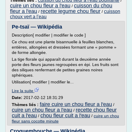
cuisson du chou fleur a l'eau bouillante
Thèmes liés :
/
cuire un chou fleur a l'eau
cuisson du chou
/
fleur a l'eau
recette legume chou fleur
cuisson
/
/
choux vert a l'eau
Pe-tsaï — Wikipédia
Description[ modifier | modifier le code ]
Ce chou est une plante bisannuelle à feuilles blanches,
entières, allongées et dressées formant une « pomme »
de forme allongée.
La tige florale qui apparaît durant la deuxième année
porte des fleurs jaunes regroupées en épi. Les fruits sont
des siliques renfermant de petites graines noires
sphériques.
Utilisation[ modifier | modifier le...
Lire la suite
Date:
2017-02-12 18:31:29
faire cuire un chou fleur a l'eau
Thèmes liés :
/
cuire un chou fleur a l'eau
recette chou fleur
/
cuit a l'eau
chou fleur cuit a l'eau
/
/
cuire un chou
fleur sans cocotte minute
Croquembouche — Wikipédia