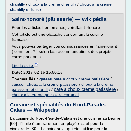
chantilly
/
choux a la creme chantilly
/
choux a la creme
chantilly et fraise
Saint-honoré (pâtisserie) — Wikipédia
Pour les articles homonymes, voir Saint-Honoré .
Cet article est une ébauche concernant la cuisine
française.
Vous pouvez partager vos connaissances en l'améliorant
( comment ? ) selon les recommandations des projets
correspondants...
Lire la suite
Date:
2017-02-15 15:50:15
Thèmes liés :
gateau pate a choux creme patissiere
/
cuisson choux a la creme patissiere
/
choux a la creme
pate a choux creme patissiere
patissiere et chantilly
/
/
choux a la creme patissiere caramel
Cuisine et spécialités du Nord-Pas-de-
Calais — Wikipédia
La cuisine du Nord-Pas-de-Calais est une cuisine au beurre
[60] , l'huile étant rarement employée, sauf pour la
vinaigrette [30] . Le saindoux , qui était utilisé pour la