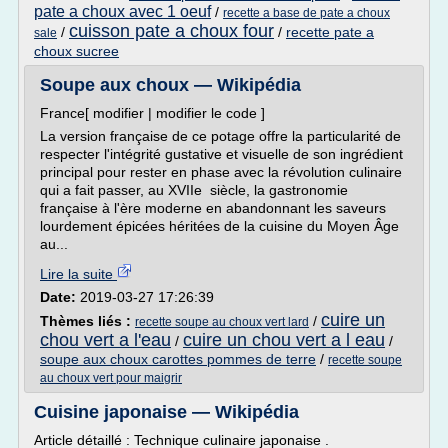
pate a choux avec 1 oeuf
/
recette a base de pate a choux
cuisson pate a choux four
/
/
recette pate a
sale
choux sucree
Soupe aux choux — Wikipédia
France[ modifier | modifier le code ]
La version française de ce potage offre la particularité de
respecter l'intégrité gustative et visuelle de son ingrédient
principal pour rester en phase avec la révolution culinaire
qui a fait passer, au XVIIe siècle, la gastronomie
française à l'ère moderne en abandonnant les saveurs
lourdement épicées héritées de la cuisine du Moyen Âge
au...
Lire la suite
Date:
2019-03-27 17:26:39
cuire un
Thèmes liés :
/
recette soupe au choux vert lard
chou vert a l'eau
cuire un chou vert a l eau
/
/
soupe aux choux carottes pommes de terre
/
recette soupe
au choux vert pour maigrir
Cuisine japonaise — Wikipédia
Article détaillé : Technique culinaire japonaise .