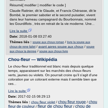
Résumé[ modifier | modifier le code ]
Claude Ratinier, dit le Glaude, et Francis Chérasse, dit le
Bombé, le premier sabotier et le second puisatier, vivent
dans leur hameau campagnard du Bourbonnais, nommé
les Gourdiflots , très en retrait de la vie moderne. Une...
Lire la suite
Date:
2018-01-08 03:27:40
Thèmes liés :
/
soupe aux choux roman
livre la soupe aux
/
avant apres soupe aux choux
/
choux de rene fallet
soupe
/
aux choux la denree
soupe aux choux livre
Chou-fleur — Wikipédia
Le chou-fleur traditionnel est blanc mais depuis quelque
temps, apparaissent sur les marchés des choux-fleurs
verts, jaunes ou violets. On pourrait croire qu'il s'agit d'une
coloration par un colorant externe mais il semble bien que
ces...
Lire la suite
Date:
2017-02-15 08:29:13
chou fleur rouge
chou
Thèmes liés :
chou fleur violet
/
/
fleur de chou fleur
chou de
fleur de couleur
/
/