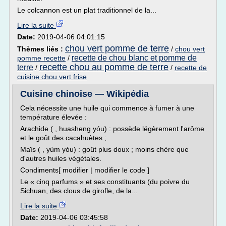
Le colcannon est un plat traditionnel de la...
Lire la suite
Date:
2019-04-06 04:01:15
chou vert pomme de terre
Thèmes liés :
/
chou vert
recette de chou blanc et pomme de
pomme recette
/
recette chou au pomme de terre
terre
/
/
recette de
cuisine chou vert frise
Cuisine chinoise — Wikipédia
Cela nécessite une huile qui commence à fumer à une
température élevée :
Arachide ( , huasheng yóu) : possède légèrement l'arôme
et le goût des cacahuètes ;
Maïs ( , yùm yóu) : goût plus doux ; moins chère que
d'autres huiles végétales.
Condiments[ modifier | modifier le code ]
Le « cinq parfums » et ses constituants (du poivre du
Sichuan, des clous de girofle, de la...
Lire la suite
Date:
2019-04-06 03:45:58