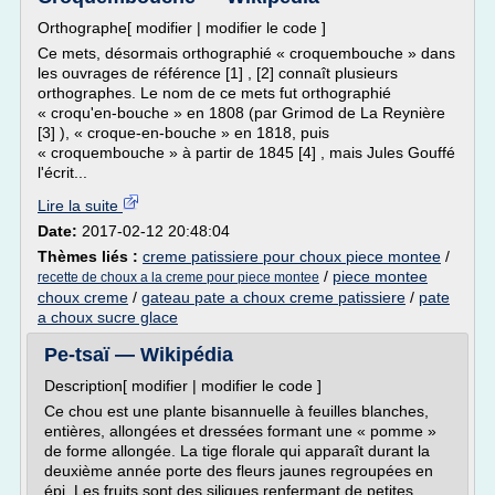
Orthographe[ modifier | modifier le code ]
Ce mets, désormais orthographié « croquembouche » dans
les ouvrages de référence [1] , [2] connaît plusieurs
orthographes. Le nom de ce mets fut orthographié
« croqu'en-bouche » en 1808 (par Grimod de La Reynière
[3] ), « croque-en-bouche » en 1818, puis
« croquembouche » à partir de 1845 [4] , mais Jules Gouffé
l'écrit...
Lire la suite
Date:
2017-02-12 20:48:04
Thèmes liés :
creme patissiere pour choux piece montee
/
/
piece montee
recette de choux a la creme pour piece montee
choux creme
/
gateau pate a choux creme patissiere
/
pate
a choux sucre glace
Pe-tsaï — Wikipédia
Description[ modifier | modifier le code ]
Ce chou est une plante bisannuelle à feuilles blanches,
entières, allongées et dressées formant une « pomme »
de forme allongée. La tige florale qui apparaît durant la
deuxième année porte des fleurs jaunes regroupées en
épi. Les fruits sont des siliques renfermant de petites