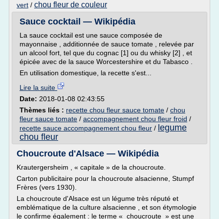
chou fleur de couleur
vert
/
Sauce cocktail — Wikipédia
La sauce cocktail est une sauce composée de
mayonnaise , additionnée de sauce tomate , relevée par
un alcool fort, tel que du cognac [1] ou du whisky [2] , et
épicée avec de la sauce Worcestershire et du Tabasco .
En utilisation domestique, la recette s'est...
Lire la suite
Date:
2018-01-08 02:43:55
Thèmes liés :
recette chou fleur sauce tomate
/
chou
fleur sauce tomate
/
accompagnement chou fleur froid
/
legume
recette sauce accompagnement chou fleur
/
chou fleur
Choucroute d'Alsace — Wikipédia
Krautergersheim , « capitale » de la choucroute.
Carton publicitaire pour la choucroute alsacienne, Stumpf
Frères (vers 1930).
La choucroute d'Alsace est un légume très réputé et
emblématique de la culture alsacienne , et son étymologie
le confirme également : le terme « choucroute » est une