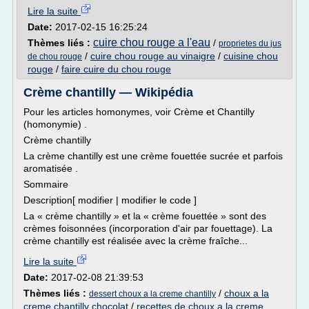
Lire la suite
Date:
2017-02-15 16:25:24
cuire chou rouge a l'eau
Thèmes liés :
/
proprietes du jus
/
cuire chou rouge au vinaigre
/
cuisine chou
de chou rouge
rouge
/
faire cuire du chou rouge
Crème chantilly — Wikipédia
Pour les articles homonymes, voir Crème et Chantilly
(homonymie) .
Crème chantilly
La crème chantilly est une crème fouettée sucrée et parfois
aromatisée .
Sommaire
Description[ modifier | modifier le code ]
La « crème chantilly » et la « crème fouettée » sont des
crèmes foisonnées (incorporation d'air par fouettage). La
crème chantilly est réalisée avec la crème fraîche...
Lire la suite
Date:
2017-02-08 21:39:53
Thèmes liés :
/
choux a la
dessert choux a la creme chantilly
creme chantilly chocolat
/
recettes de choux a la creme