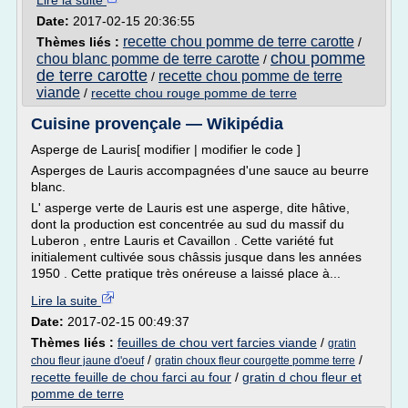
Lire la suite
Date:
2017-02-15 20:36:55
recette chou pomme de terre carotte
Thèmes liés :
/
chou pomme
chou blanc pomme de terre carotte
/
de terre carotte
recette chou pomme de terre
/
viande
/
recette chou rouge pomme de terre
Cuisine provençale — Wikipédia
Asperge de Lauris[ modifier | modifier le code ]
Asperges de Lauris accompagnées d'une sauce au beurre
blanc.
L' asperge verte de Lauris est une asperge, dite hâtive,
dont la production est concentrée au sud du massif du
Luberon , entre Lauris et Cavaillon . Cette variété fut
initialement cultivée sous châssis jusque dans les années
1950 . Cette pratique très onéreuse a laissé place à...
Lire la suite
Date:
2017-02-15 00:49:37
Thèmes liés :
feuilles de chou vert farcies viande
/
gratin
/
/
chou fleur jaune d'oeuf
gratin choux fleur courgette pomme terre
recette feuille de chou farci au four
/
gratin d chou fleur et
pomme de terre