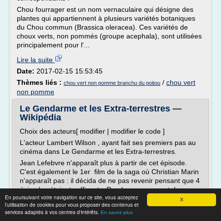
Chou fourrager est un nom vernaculaire qui désigne des
plantes qui appartiennent à plusieurs variétés botaniques
du Chou commun (Brassica oleracea). Ces variétés de
choux verts, non pommés (groupe acephala), sont utilisées
principalement pour l'...
Lire la suite
Date:
2017-02-15 15:53:45
Thèmes liés :
/
chou vert
chou vert non pomme branchu du poitou
non pomme
Le Gendarme et les Extra-terrestres —
Wikipédia
Choix des acteurs[ modifier | modifier le code ]
L'acteur Lambert Wilson , ayant fait ses premiers pas au
cinéma dans Le Gendarme et les Extra-terrestres.
Jean Lefebvre n'apparaît plus à partir de cet épisode.
C'est également le 1er film de la saga où Christian Marin
n'apparaît pas : il décida de ne pas revenir pensant que 4
épisodes étaient suffisants. De plus, au moment du...
En poursuivant votre navigation sur ce site, vous acceptez
X
Lire la suite
l'utilisation de cookies pour vous proposer des contenus et
services adaptés à vos centres d'intérêts.
En savoir plus
Date:
2017-02-13 21:52:23