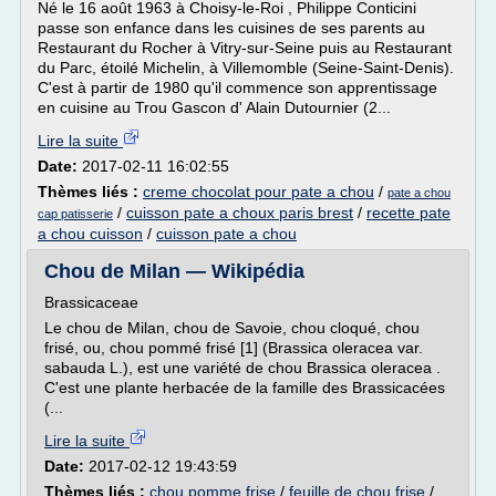
Né le 16 août 1963 à Choisy-le-Roi , Philippe Conticini
passe son enfance dans les cuisines de ses parents au
Restaurant du Rocher à Vitry-sur-Seine puis au Restaurant
du Parc, étoilé Michelin, à Villemomble (Seine-Saint-Denis).
C'est à partir de 1980 qu'il commence son apprentissage
en cuisine au Trou Gascon d' Alain Dutournier (2...
Lire la suite
Date:
2017-02-11 16:02:55
Thèmes liés :
creme chocolat pour pate a chou
/
pate a chou
/
cuisson pate a choux paris brest
/
recette pate
cap patisserie
a chou cuisson
/
cuisson pate a chou
Chou de Milan — Wikipédia
Brassicaceae
Le chou de Milan, chou de Savoie, chou cloqué, chou
frisé, ou, chou pommé frisé [1] (Brassica oleracea var.
sabauda L.), est une variété de chou Brassica oleracea .
C'est une plante herbacée de la famille des Brassicacées
(...
Lire la suite
Date:
2017-02-12 19:43:59
Thèmes liés :
chou pomme frise
/
feuille de chou frise
/