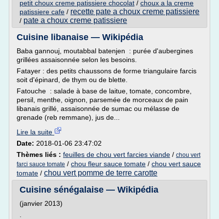
petit choux creme patissiere chocolat
/
choux a la creme
recette pate a choux creme patissiere
patissiere cafe
/
pate a choux creme patissiere
/
Cuisine libanaise — Wikipédia
Baba gannouj, moutabbal batenjen : purée d'aubergines
grillées assaisonnée selon les besoins.
Fatayer : des petits chaussons de forme triangulaire farcis
soit d'épinard, de thym ou de blette.
Fatouche : salade à base de laitue, tomate, concombre,
persil, menthe, oignon, parsemée de morceaux de pain
libanais grillé, assaisonnée de sumac ou mélasse de
grenade (reb remmane), jus de...
Lire la suite
Date:
2018-01-06 23:47:02
Thèmes liés :
feuilles de chou vert farcies viande
/
chou vert
/
chou fleur sauce tomate
/
chou vert sauce
farci sauce tomate
chou vert pomme de terre carotte
tomate
/
Cuisine sénégalaise — Wikipédia
(janvier 2013)
.