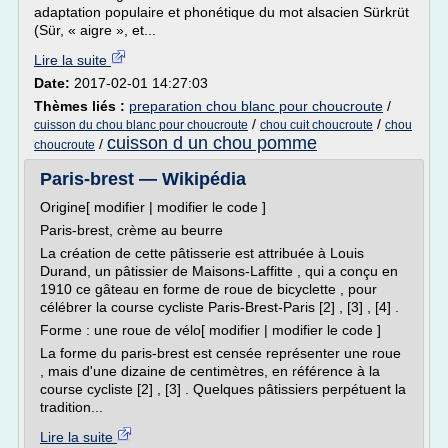
adaptation populaire et phonétique du mot alsacien Sürkrüt
(Sür, « aigre », et...
Lire la suite
Date:
2017-02-01 14:27:03
Thèmes liés :
preparation chou blanc pour choucroute
/
/
/
cuisson du chou blanc pour choucroute
chou cuit choucroute
chou
cuisson d un chou pomme
/
choucroute
Paris-brest — Wikipédia
Origine[ modifier | modifier le code ]
Paris-brest, crème au beurre
La création de cette pâtisserie est attribuée à Louis
Durand, un pâtissier de Maisons-Laffitte , qui a conçu en
1910 ce gâteau en forme de roue de bicyclette , pour
célébrer la course cycliste Paris-Brest-Paris [2] , [3] , [4] .
Forme : une roue de vélo[ modifier | modifier le code ]
La forme du paris-brest est censée représenter une roue
, mais d'une dizaine de centimètres, en référence à la
course cycliste [2] , [3] . Quelques pâtissiers perpétuent la
tradition...
Lire la suite