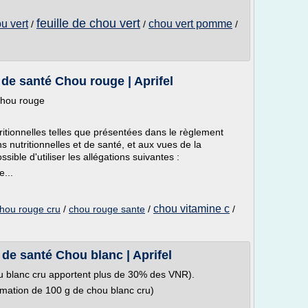
feuille de chou vert
ou vert
chou vert pomme
/
/
/
t de santé Chou rouge | Aprifel
 Chou rouge
tritionnelles telles que présentées dans le règlement
s nutritionnelles et de santé, et aux vues de la
sible d'utiliser les allégations suivantes :
e...
chou vitamine c
hou rouge cru
/
chou rouge sante
/
/
t de santé Chou blanc | Aprifel
u blanc cru apportent plus de 30% des VNR).
mation de 100 g de chou blanc cru)