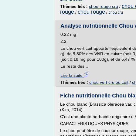
chou 
Thèmes liés :
chou rouge cru
/
rouge
chou rouge
/
/
chou cru
Analyse nutritionnelle Chou ve
0.22 mg
2.2
Le chou vert cuit apporte l'équivalen
g), de 9,80% des VNR en cuivre (soit
(soit 0,18 mg pour 100g), et de 6,47 
Le reste des...
Lire la suite
Thèmes liés :
chou vert cru ou cuit
/
ch
Fiche nutritionnelle Chou blan
Le chou blanc (Brassica oleracea var. ca
(Kim, 2014).
C'est une plante herbacée originaire d'
CARACTERISTIQUES PHYSIQUES
Le chou peut être de couleur rouge, v