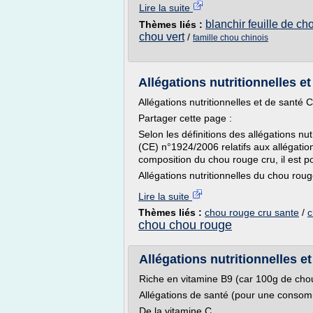
Lire la suite
blanchir feuille de ch
Thèmes liés :
chou vert
/
famille chou chinois
Allégations nutritionnelles e
Allégations nutritionnelles et de santé
Partager cette page :
Selon les définitions des allégations nu
(CE) n°1924/2006 relatifs aux allégation
composition du chou rouge cru, il est pos
Allégations nutritionnelles du chou roug
Lire la suite
Thèmes liés :
chou rouge cru sante
/
c
chou chou rouge
Allégations nutritionnelles e
Riche en vitamine B9 (car 100g de cho
Allégations de santé (pour une consom
De la vitamine C