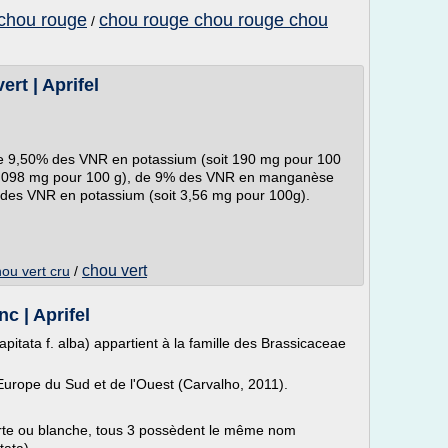
chou rouge
chou rouge chou rouge chou
/
rt | Aprifel
t de 9,50% des VNR en potassium (soit 190 mg pour 100
 0,098 mg pour 100 g), de 9% des VNR en manganèse
% des VNR en potassium (soit 3,56 mg pour 100g).
chou vert
ou vert cru
/
c | Aprifel
pitata f. alba) appartient à la famille des Brassicaceae
Europe du Sud et de l'Ouest (Carvalho, 2011).
erte ou blanche, tous 3 possèdent le même nom