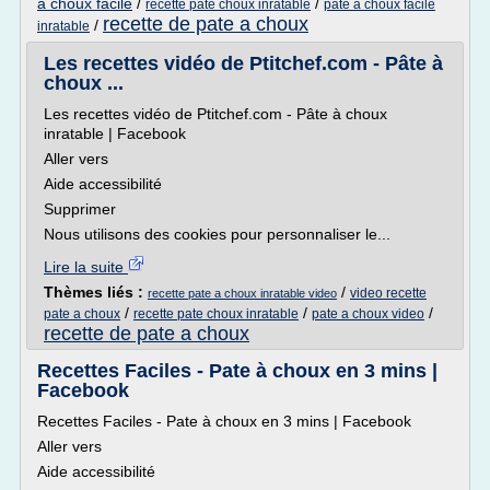
a choux facile
/
/
recette pate choux inratable
pate a choux facile
recette de pate a choux
/
inratable
Les recettes vidéo de Ptitchef.com - Pâte à
choux ...
Les recettes vidéo de Ptitchef.com - Pâte à choux
inratable | Facebook
Aller vers
Aide accessibilité
Supprimer
Nous utilisons des cookies pour personnaliser le...
Lire la suite
Thèmes liés :
/
video recette
recette pate a choux inratable video
/
/
/
pate a choux
recette pate choux inratable
pate a choux video
recette de pate a choux
Recettes Faciles - Pate à choux en 3 mins |
Facebook
Recettes Faciles - Pate à choux en 3 mins | Facebook
Aller vers
Aide accessibilité