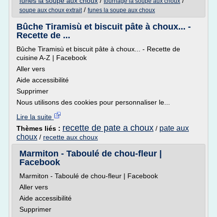
funes la soupe aux choux
/
/
tournage la soupe aux choux
/
soupe aux choux extrait
funes la soupe aux choux
Bûche Tiramisù et biscuit pâte à choux... -
Recette de ...
Bûche Tiramisù et biscuit pâte à choux... - Recette de
cuisine A-Z | Facebook
Aller vers
Aide accessibilité
Supprimer
Nous utilisons des cookies pour personnaliser le...
Lire la suite
recette de pate a choux
pate aux
Thèmes liés :
/
choux
/
recette aux choux
Marmiton - Taboulé de chou-fleur |
Facebook
Marmiton - Taboulé de chou-fleur | Facebook
Aller vers
Aide accessibilité
Supprimer