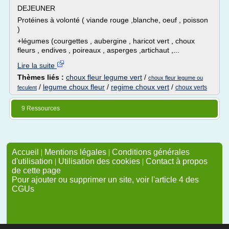
DEJEUNER
Protéines à volonté ( viande rouge ,blanche, oeuf , poisson
)
+légumes (courgettes , aubergine , haricot vert , choux
fleurs , endives , poireaux , asperges ,artichaut ,...
Lire la suite
Thèmes liés :
choux fleur legume vert
/
choux fleur legume ou
/
legume choux fleur
/
regime choux vert
/
choux verts
feculent
9 Ressources
Accueil
|
Mentions légales
|
Conditions générales
d'utilisation
|
Utilisation des cookies
|
Contact à propos
de cette page
Pour ajouter ou supprimer un site, voir l'article 4 des
CGUs