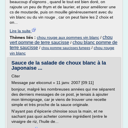
beaucoup d'oignons , quand le tout est bien doré, on
rajoute un peu de thym et de laurier, et pour améliorer une
cs de moutarde, puis on mouille généreusement avec du
vin blanc ou du vin rouge , car on peut faire les 2 choix et
on...
Lire la suite
chou
Thèmes liés :
chou rouge aux pommes vin blanc
/
vert pomme de terre saucisse
chou blanc pomme de
/
terre saucisse
/
/
chou rouge
chou pomme saucisses fumees
vin blanc
Sauce de la salade de choux blanc à la
Japonaise ...
Citer
Message par eloconut » 11 janv. 2007 [09:11]
bonjour, malgré les nombreuses années qui me séparent
des derniers messages de ce post, je tenais à ajouter
mon témoignage, car je viens de trouver une recette
simple et très proche de la sauce originale.
N'ayant pas d'épicerie chinoise sous la main, et ne
sachant pas quoi acheter comme ingrédient (entre le
vinaigre de riz, l'huile de...