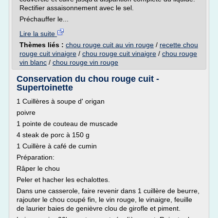
Rectifier assaisonnement avec le sel.
Préchauffer le...
Lire la suite
Thèmes liés :
chou rouge cuit au vin rouge
/
recette chou
rouge cuit vinaigre
/
chou rouge cuit vinaigre
/
chou rouge
vin blanc
/
chou rouge vin rouge
Conservation du chou rouge cuit -
Supertoinette
1 Cuillères à soupe d' origan
poivre
1 pointe de couteau de muscade
4 steak de porc à 150 g
1 Cuillère à café de cumin
Préparation:
Râper le chou
Peler et hacher les echalottes.
Dans une casserole, faire revenir dans 1 cuillère de beurre,
rajouter le chou coupé fin, le vin rouge, le vinaigre, feuille
de laurier baies de genièvre clou de girofle et piment.