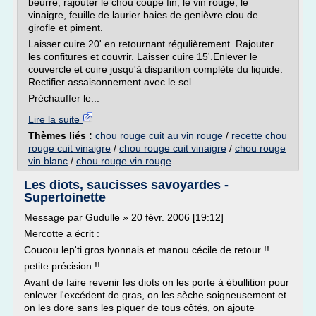
beurre, rajouter le chou coupé fin, le vin rouge, le
vinaigre, feuille de laurier baies de genièvre clou de
girofle et piment.
Laisser cuire 20' en retournant régulièrement. Rajouter
les confitures et couvrir. Laisser cuire 15'.Enlever le
couvercle et cuire jusqu'à disparition complète du liquide.
Rectifier assaisonnement avec le sel.
Préchauffer le...
Lire la suite
Thèmes liés :
chou rouge cuit au vin rouge
/
recette chou
rouge cuit vinaigre
/
chou rouge cuit vinaigre
/
chou rouge
vin blanc
/
chou rouge vin rouge
Les diots, saucisses savoyardes -
Supertoinette
Message par Gudulle » 20 févr. 2006 [19:12]
Mercotte a écrit :
Coucou lep'ti gros lyonnais et manou cécile de retour !!
petite précision !!
Avant de faire revenir les diots on les porte à ébullition pour
enlever l'excédent de gras, on les sèche soigneusement et
on les dore sans les piquer de tous côtés, on ajoute