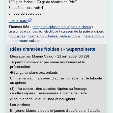
100 g de farine + 70 gr de fécules de PdeT
3 oeufs entiers..voir 4
un peu de sucre peu...
Lire la suite
Thèmes liés :
temps de cuisson de la pate a choux
/
/
cuisson de la pate a choux
cuisson pate a choux four electrique
pour eclair
/
creme pour fourrer pate a choux
/
pate a choux
temperature cuisson
Idées d'entrées froides ! - Supertoinette
Message par Mamie Caloo » 21 juil. 2009 [08:29]
Tu peux commencer par varier les formes et la
présentation :
�?a, ça va plaire aux enfants
Un même plat, mais avec d'autres ingrédients : le taboulé
au quinoa
(1) - Au centre : des carottes râpées au fromage :
carottes râpées + mayonnaise + crème fleurette
Autour le taboulé au quinoa et boulghour.
Les verrines :
En jaune, blancs d'oeufs et jaunes d'oeufs durs, écrasés