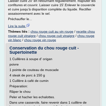
Laisser cuire 20' en retournant régulièrement. Rajouter les
confitures et couvrir. Laisser cuire 15'.Enlever le couvercle
et cuire jusqu'à disparition complète du liquide. Rectifier
assaisonnement avec le sel.
Préchauffer le...
Lire la suite
Thèmes liés :
chou rouge cuit au vin rouge
/
recette chou
rouge cuit vinaigre
/
chou rouge cuit vinaigre
/
chou rouge
vin blanc
/
chou rouge vin rouge
Conservation du chou rouge cuit -
Supertoinette
1 Cuillères à soupe d' origan
poivre
1 pointe de couteau de muscade
4 steak de porc à 150 g
1 Cuillère à café de cumin
Préparation:
Râper le chou
Peler et hacher les echalottes.
Dans une casserole, faire revenir dans 1 cuillère de