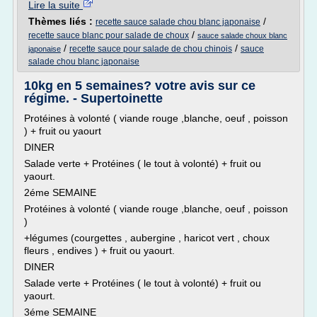
Lire la suite
Thèmes liés :
/
recette sauce salade chou blanc japonaise
/
recette sauce blanc pour salade de choux
sauce salade choux blanc
/
/
recette sauce pour salade de chou chinois
sauce
japonaise
salade chou blanc japonaise
10kg en 5 semaines? votre avis sur ce
régime. - Supertoinette
Protéines à volonté ( viande rouge ,blanche, oeuf , poisson
) + fruit ou yaourt
DINER
Salade verte + Protéines ( le tout à volonté) + fruit ou
yaourt.
2éme SEMAINE
Protéines à volonté ( viande rouge ,blanche, oeuf , poisson
)
+légumes (courgettes , aubergine , haricot vert , choux
fleurs , endives ) + fruit ou yaourt.
DINER
Salade verte + Protéines ( le tout à volonté) + fruit ou
yaourt.
3éme SEMAINE