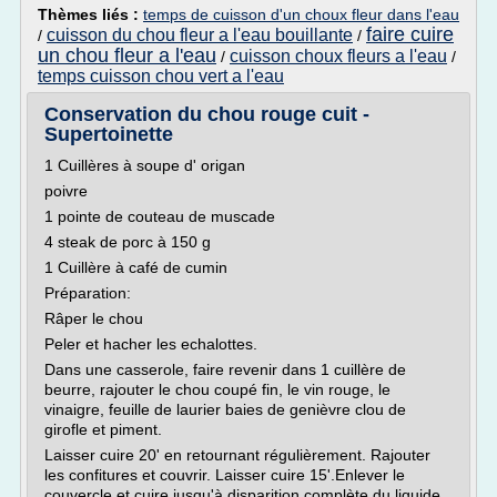
Thèmes liés :
temps de cuisson d'un choux fleur dans l'eau
faire cuire
cuisson du chou fleur a l'eau bouillante
/
/
un chou fleur a l'eau
cuisson choux fleurs a l'eau
/
/
temps cuisson chou vert a l'eau
Conservation du chou rouge cuit -
Supertoinette
1 Cuillères à soupe d' origan
poivre
1 pointe de couteau de muscade
4 steak de porc à 150 g
1 Cuillère à café de cumin
Préparation:
Râper le chou
Peler et hacher les echalottes.
Dans une casserole, faire revenir dans 1 cuillère de
beurre, rajouter le chou coupé fin, le vin rouge, le
vinaigre, feuille de laurier baies de genièvre clou de
girofle et piment.
Laisser cuire 20' en retournant régulièrement. Rajouter
les confitures et couvrir. Laisser cuire 15'.Enlever le
couvercle et cuire jusqu'à disparition complète du liquide.