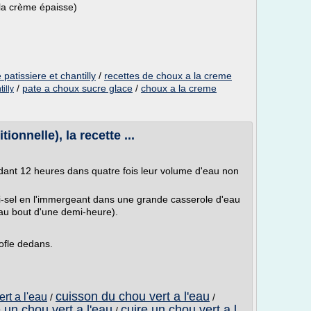
 la crème épaisse)
patissiere et chantilly
/
recettes de choux a la creme
/
pate a choux sucre glace
/
choux a la creme
illy
tionnelle), la recette ...
ndant 12 heures dans quatre fois leur volume d'eau non
emi-sel en l'immergeant dans une grande casserole d'eau
au bout d'une demi-heure).
rofle dedans.
cuisson du chou vert a l'eau
rt a l'eau
/
/
e un chou vert a l'eau
cuire un chou vert a l
/