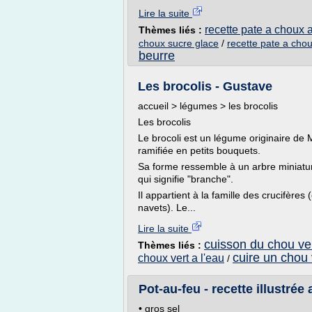
Lire la suite
recette pate a choux 
Thèmes liés :
choux sucre glace
/
recette pate a cho
beurre
Les brocolis - Gustave
accueil > légumes > les brocolis
Les brocolis
Le brocoli est un légume originaire de 
ramifiée en petits bouquets.
Sa forme ressemble à un arbre miniature
qui signifie "branche".
Il appartient à la famille des crucifères
navets). Le...
Lire la suite
cuisson du chou ver
Thèmes liés :
cuire un chou 
choux vert a l'eau
/
Pot-au-feu - recette illustrée 
• gros sel