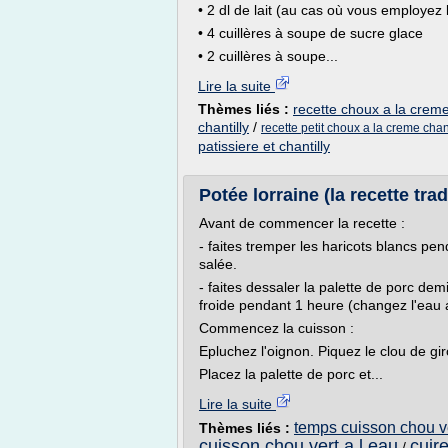
• 2 dl de lait (au cas où vous employez
• 4 cuillères à soupe de sucre glace
• 2 cuillères à soupe...
Lire la suite
Thèmes liés :
recette choux a la creme 
chantilly
/
recette petit choux a la creme chant
patissiere et chantilly
Potée lorraine (la recette tradi
Avant de commencer la recette :
- faites tremper les haricots blancs pe
salée.
- faites dessaler la palette de porc d
froide pendant 1 heure (changez l'eau 
Commencez la cuisson :
Epluchez l'oignon. Piquez le clou de gi
Placez la palette de porc et...
Lire la suite
temps cuisson chou ve
Thèmes liés :
cuisson chou vert a l eau
cuir
/