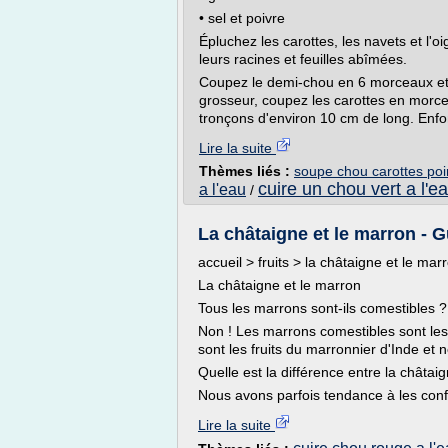
• sel et poivre
Épluchez les carottes, les navets et l'o
leurs racines et feuilles abîmées.
Coupez le demi-chou en 6 morceaux et 
grosseur, coupez les carottes en morce
tronçons d'environ 10 cm de long. Enfon
Lire la suite
Thèmes liés :
soupe chou carottes po
cuire un chou vert a l'e
a l'eau
/
La châtaigne et le marron - 
accueil > fruits > la châtaigne et le mar
La châtaigne et le marron
Tous les marrons sont-ils comestibles ?
Non ! Les marrons comestibles sont les 
sont les fruits du marronnier d'Inde et
Quelle est la différence entre la châtai
Nous avons parfois tendance à les confon
Lire la suite