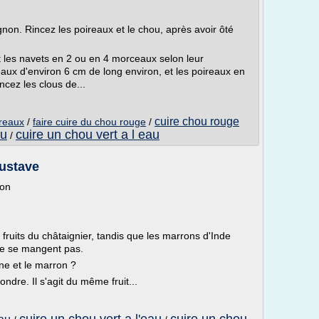
ignon. Rincez les poireaux et le chou, après avoir ôté
les navets en 2 ou en 4 morceaux selon leur
aux d'environ 6 cm de long environ, et les poireaux en
cez les clous de...
cuire chou rouge
ireaux
/
faire cuire du chou rouge
/
au
cuire un chou vert a l eau
/
Gustave
ron
fruits du châtaignier, tandis que les marrons d'Inde
 ne se mangent pas.
gne et le marron ?
dre. Il s'agit du même fruit...