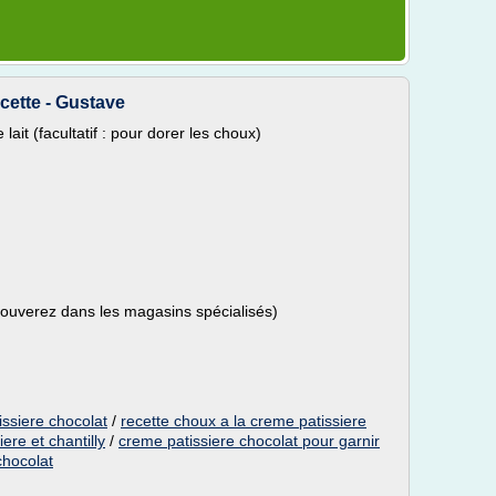
ecette - Gustave
lait (facultatif : pour dorer les choux)
trouverez dans les magasins spécialisés)
issiere chocolat
/
recette choux a la creme patissiere
ere et chantilly
/
creme patissiere chocolat pour garnir
chocolat