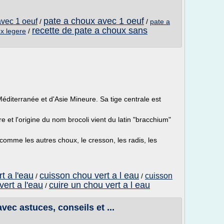
pate a choux avec 1 oeuf
avec 1 oeuf
/
/
pate a
recette de pate a choux sans
ux legere
/
Méditerranée et d'Asie Mineure. Sa tige centrale est
 et l'origine du nom brocoli vient du latin "bracchium"
 (comme les autres choux, le cresson, les radis, les
t a l'eau
cuisson chou vert a l eau
cuisson
/
/
vert a l'eau
cuire un chou vert a l eau
/
avec astuces, conseils et ...