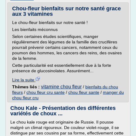
Chou-fleur bienfaits sur notre santé grace
aux 3 vitamines
Le chou-fleur bienfaits sur notre santé !
Les bienfaits méconnus
Selon certaines études scientifiques, manger
régulièrement des légumes de la famille des crucifères
pourrait prévenir certains cancers, notamment ceux du
poumon des hommes, les cancers des reins, des ovaires
de la femme.
Cette particularité est essentiellement due à la forte
présence de glucosinolates. Assurément...
Lire la suite
vitamine chou fleur
Thèmes liés :
/
bienfaits du chou
fleurs
/
chou fleur cru sante
/
chou fleur sante
/
manger du
chou fleur cru
Chou Kale - Présentation des différentes
variétés de choux ...
Le chou kale rouge est originaire de Russie. Il pousse
malgré un climat rigoureux. De couleur violet-rouge, il se
distingue par ses cousins par sa forme, effectivement cette