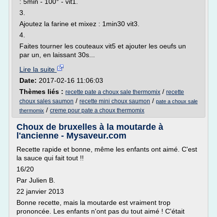
: 5min - 100° - vit1.
3.
Ajoutez la farine et mixez : 1min30 vit3.
4.
Faites tourner les couteaux vit5 et ajouter les oeufs un
par un, en laissant 30s...
Lire la suite
Date:
2017-02-16 11:06:03
Thèmes liés :
/
recette pate a choux sale thermomix
recette
/
/
choux sales saumon
recette mini choux saumon
pate a choux sale
/
creme pour pate a choux thermomix
thermomix
Choux de bruxelles à la moutarde à
l'ancienne - Mysaveur.com
Recette rapide et bonne, même les enfants ont aimé. C'est
la sauce qui fait tout !!
16/20
Par Julien B.
22 janvier 2013
Bonne recette, mais la moutarde est vraiment trop
prononcée. Les enfants n'ont pas du tout aimé ! C'était