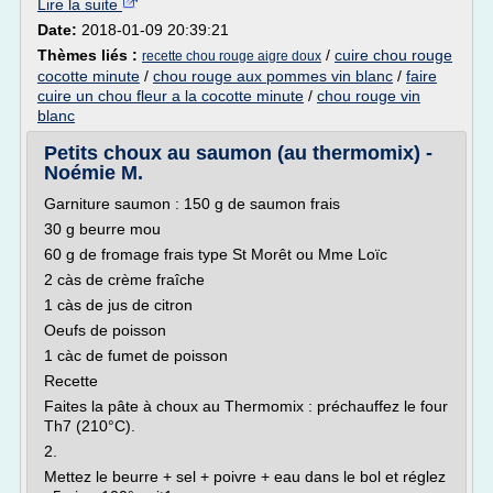
Lire la suite
Date:
2018-01-09 20:39:21
Thèmes liés :
/
cuire chou rouge
recette chou rouge aigre doux
cocotte minute
/
chou rouge aux pommes vin blanc
/
faire
cuire un chou fleur a la cocotte minute
/
chou rouge vin
blanc
Petits choux au saumon (au thermomix) -
Noémie M.
Garniture saumon : 150 g de saumon frais
30 g beurre mou
60 g de fromage frais type St Morêt ou Mme Loïc
2 càs de crème fraîche
1 càs de jus de citron
Oeufs de poisson
1 càc de fumet de poisson
Recette
Faites la pâte à choux au Thermomix : préchauffez le four
Th7 (210°C).
2.
Mettez le beurre + sel + poivre + eau dans le bol et réglez