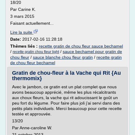
18/20
Par Carine K.
3 mars 2015
Faisant actuellement...
Lire la suite
Date:
2017-02-16 11:28:18
Thèmes liés :
recette gratin de chou fleur sauce bechamel
/
/
sauce bechamel pour gratin de
recette gratin chou fleur light
chou fleur
/
sauce blanche chou fleur gratin
/
recette gratin
de chou fleur bechamel
Gratin de chou-fleur à la Vache qui Rit {Au
thermomix}
Avec le jambon, ce gratin est un plat complet que nous
avons beaucoup apprécié, même les plus récalcitrants
aux choux fleurs, la vache qui rit adoucissant le goût un
peu fort du légume. Pour faire plus joli j'ai servi dans des
petits plats individuels. Merci beaucoup pour cette recette
testée et approuvée.
13/20
Par Anne-caroline W.
21 octobre 2013