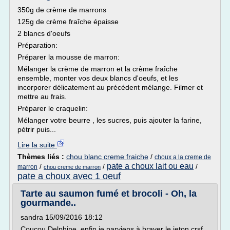
350g de crème de marrons
125g de crème fraîche épaisse
2 blancs d'oeufs
Préparation:
Préparer la mousse de marron:
Mélanger la crème de marron et la crème fraîche
ensemble, monter vos deux blancs d'oeufs, et les
incorporer délicatement au précédent mélange. Filmer et
mettre au frais.
Préparer le craquelin:
Mélanger votre beurre , les sucres, puis ajouter la farine,
pétrir puis...
Lire la suite
Thèmes liés :
chou blanc creme fraiche
/
choux a la creme de
pate a choux lait ou eau
/
/
/
marron
chou creme de marron
pate a choux avec 1 oeuf
Tarte au saumon fumé et brocoli - Oh, la
gourmande..
sandra 15/09/2016 18:12
Coucou Delphine, enfin je parviens à braver le jeton crsf