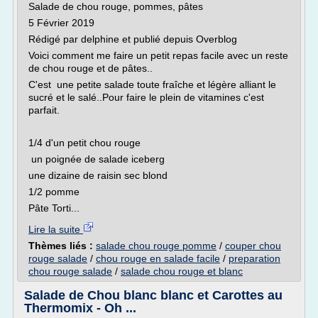
Salade de chou rouge, pommes, pâtes
5 Février 2019
Rédigé par delphine et publié depuis Overblog
Voici comment me faire un petit repas facile avec un reste
de chou rouge et de pâtes..
C'est une petite salade toute fraîche et légère alliant le
sucré et le salé..Pour faire le plein de vitamines c'est
parfait.
1/4 d'un petit chou rouge
un poignée de salade iceberg
une dizaine de raisin sec blond
1/2 pomme
Pâte Torti...
Lire la suite
Thèmes liés :
salade chou rouge pomme
/
couper chou
rouge salade
/
chou rouge en salade facile
/
preparation
chou rouge salade
/
salade chou rouge et blanc
Salade de Chou blanc blanc et Carottes au
Thermomix - Oh ...