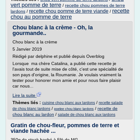
vert pomme de terre
/
recette chou pommes de terre
recette
recette chou pomme de terre viande
lardons
/
/
chou au pomme de terre
Chou blanc à la crème - Oh, la
gourmande..
Chou blanc à la crème
5 Janvier 2019
Rédigé par delphine et publié depuis Overblog
Lorsque ma chère Catalina, a publié cette recette je
l'avais tout de suite mise de côté, c'est une spécialité de
son pays d'origine, la Roumanie. Je voulais vraiment la
tester pour honorer mon amie et pour nous faire plaisir
car nous...
Lire la suite
Thèmes liés :
/
cuisine chou blanc aux lardons
recette salade
/
/
recette de
de chou blanc lardons
poelee chou blanc lardons
chou blanc au lardon
/
salade de chou blanc aux lardons
Gratin de chou-fleur, pommes de terre et
viande hachée ...
350g de steak haché à 5% de MG