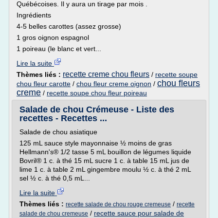
Québécoises. Il y aura un tirage par mois .
Ingrédients
4-5 belles carottes (assez grosse)
1 gros oignon espagnol
1 poireau (le blanc et vert...
Lire la suite
recette creme chou fleurs
Thèmes liés :
/
recette soupe
chou fleurs
chou fleur carotte
/
chou fleur creme oignon
/
creme
/
recette soupe chou fleur poireau
Salade de chou Crémeuse - Liste des
recettes - Recettes ...
Salade de chou asiatique
125 mL sauce style mayonnaise ½ moins de gras
Hellmann's® 1/2 tasse 5 mL bouillon de légumes liquide
Bovril® 1 c. à thé 15 mL sucre 1 c. à table 15 mL jus de
lime 1 c. à table 2 mL gingembre moulu ½ c. à thé 2 mL
sel ½ c. à thé 0,5 mL...
Lire la suite
Thèmes liés :
/
recette salade de chou rouge cremeuse
recette
/
recette sauce pour salade de
salade de chou cremeuse