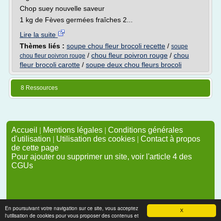
Chop suey nouvelle saveur
1 kg de Fèves germées fraîches 2...
Lire la suite
Thèmes liés :
soupe chou fleur brocoli recette
/
soupe
/
chou fleur poivron rouge
/
chou
chou fleur poivron rouge
fleur brocoli carotte
/
soupe deux chou fleurs brocoli
8 Ressources
Accueil
|
Mentions légales
|
Conditions générales
d'utilisation
|
Utilisation des cookies
|
Contact à propos
de cette page
Pour ajouter ou supprimer un site, voir l'article 4 des
CGUs
En poursuivant votre navigation sur ce site, vous acceptez
X
l'utilisation de cookies pour vous proposer des contenus et