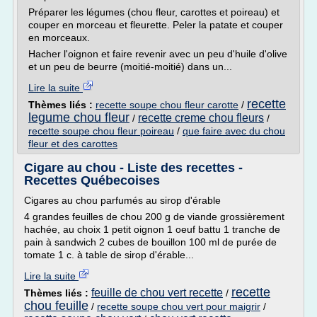
Préparer les légumes (chou fleur, carottes et poireau) et
couper en morceau et fleurette. Peler la patate et couper
en morceaux.
Hacher l'oignon et faire revenir avec un peu d'huile d'olive
et un peu de beurre (moitié-moitié) dans un...
Lire la suite
recette
Thèmes liés :
recette soupe chou fleur carotte
/
legume chou fleur
recette creme chou fleurs
/
/
recette soupe chou fleur poireau
/
que faire avec du chou
fleur et des carottes
Cigare au chou - Liste des recettes -
Recettes Québecoises
Cigares au chou parfumés au sirop d'érable
4 grandes feuilles de chou 200 g de viande grossièrement
hachée, au choix 1 petit oignon 1 oeuf battu 1 tranche de
pain à sandwich 2 cubes de bouillon 100 ml de purée de
tomate 1 c. à table de sirop d'érable...
Lire la suite
recette
feuille de chou vert recette
Thèmes liés :
/
chou feuille
/
recette soupe chou vert pour maigrir
/