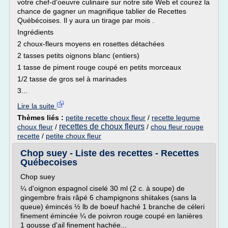
votre chef-d'oeuvre culinaire sur notre site Web et courez la
chance de gagner un magnifique tablier de Recettes
Québécoises. Il y aura un tirage par mois .
Ingrédients
2 choux-fleurs moyens en rosettes détachées
2 tasses petits oignons blanc (entiers)
1 tasse de piment rouge coupé en petits morceaux
1/2 tasse de gros sel à marinades
3...
Lire la suite
Thèmes liés :
petite recette choux fleur
/
recette legume
recettes de choux fleurs
choux fleur
/
/
chou fleur rouge
recette
/
petite choux fleur
Chop suey - Liste des recettes - Recettes
Québecoises
Chop suey
¼ d'oignon espagnol ciselé 30 ml (2 c. à soupe) de
gingembre frais râpé 6 champignons shiitakes (sans la
queue) émincés ½ lb de boeuf haché 1 branche de céleri
finement émincée ¼ de poivron rouge coupé en lanières
1 gousse d'ail finement hachée...