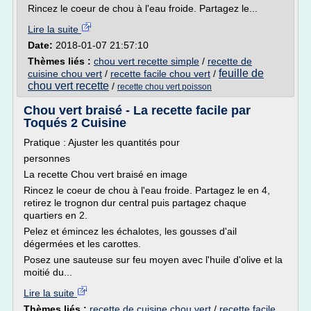
Rincez le coeur de chou à l'eau froide. Partagez le...
Lire la suite
Date:
2018-01-07 21:57:10
Thèmes liés :
chou vert recette simple
/
recette de
feuille de
cuisine chou vert
/
recette facile chou vert
/
chou vert recette
/
recette chou vert poisson
Chou vert braisé - La recette facile par
Toqués 2 Cuisine
Pratique : Ajuster les quantités pour
personnes
La recette Chou vert braisé en image
Rincez le coeur de chou à l'eau froide. Partagez le en 4,
retirez le trognon dur central puis partagez chaque
quartiers en 2.
Pelez et émincez les échalotes, les gousses d'ail
dégermées et les carottes.
Posez une sauteuse sur feu moyen avec l'huile d'olive et la
moitié du...
Lire la suite
Thèmes liés :
recette de cuisine chou vert
/
recette facile