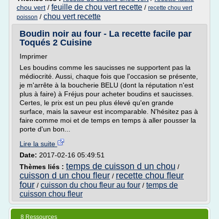
feuille de chou vert recette
chou vert
/
/
recette chou vert
chou vert recette
/
poisson
Boudin noir au four - La recette facile par
Toqués 2 Cuisine
Imprimer
Les boudins comme les saucisses ne supportent pas la
médiocrité. Aussi, chaque fois que l'occasion se présente,
je m'arrête à la boucherie BELU (dont la réputation n'est
plus à faire) à Fréjus pour acheter boudins et saucisses.
Certes, le prix est un peu plus élevé qu'en grande
surface, mais la saveur est incomparable. N'hésitez pas à
faire comme moi et de temps en temps à aller pousser la
porte d'un bon...
Lire la suite
Date:
2017-02-16 05:49:51
temps de cuisson d un chou
Thèmes liés :
/
cuisson d un chou fleur
recette chou fleur
/
four
cuisson du chou fleur au four
temps de
/
/
cuisson chou fleur
8 Ressources