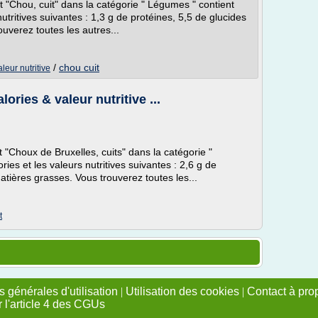
nt "Chou, cuit" dans la catégorie " Légumes " contient
nutritives suivantes : 1,3 g de protéines, 5,5 de glucides
uverez toutes les autres...
/
chou cuit
leur nutritive
lories & valeur nutritive ...
t "Choux de Bruxelles, cuits" dans la catégorie "
ries et les valeurs nutritives suivantes : 2,6 g de
atières grasses. Vous trouverez toutes les...
t
 générales d'utilisation
|
Utilisation des cookies
|
Contact à pro
r l'article 4 des CGUs