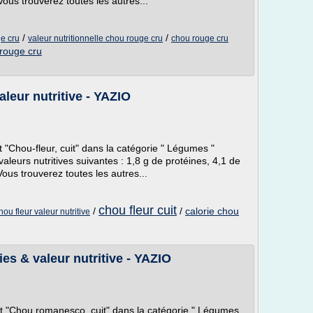
Vous trouverez toutes les autres...
/
/
ge cru
valeur nutritionnelle chou rouge cru
chou rouge cru
rouge cru
valeur nutritive - YAZIO
t "Chou-fleur, cuit" dans la catégorie " Légumes "
 valeurs nutritives suivantes : 1,8 g de protéines, 4,1 de
ous trouverez toutes les autres...
chou fleur cuit
/
/
calorie chou
hou fleur valeur nutritive
es & valeur nutritive - YAZIO
ent "Chou romanesco, cuit" dans la catégorie " Légumes