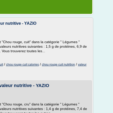
ur nutritive - YAZIO
nt "Chou rouge, cuit" dans la catégorie " Légumes "
 valeurs nutritives suivantes : 1,5 g de protéines, 6,9 de
 Vous trouverez toutes les...
/
/
/
uit
chou rouge cuit calories
chou rouge cuit nutrition
valeur
valeur nutritive - YAZIO
nt "Chou rouge, cru" dans la catégorie " Légumes "
 valeurs nutritives suivantes : 1,4 g de protéines, 7,4 de