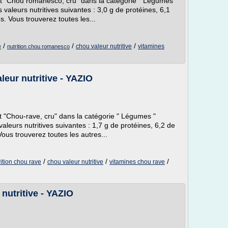
ent "Chou romanesco, cru" dans la catégorie " Légumes
es valeurs nutritives suivantes : 3,0 g de protéines, 6,1
s. Vous trouverez toutes les...
/
/
/
chou valeur nutritive
vitamines
e
nutrition chou romanesco
leur nutritive - YAZIO
nt "Chou-rave, cru" dans la catégorie " Légumes "
 valeurs nutritives suivantes : 1,7 g de protéines, 6,2 de
ous trouverez toutes les autres...
/
/
/
rition chou rave
chou valeur nutritive
vitamines chou rave
 nutritive - YAZIO