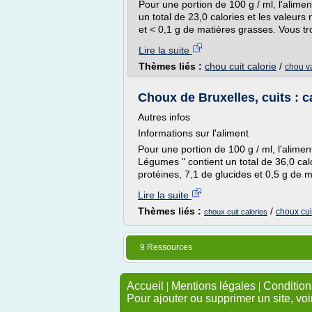
Pour une portion de 100 g / ml, l'alime
un total de 23,0 calories et les valeurs 
et < 0,1 g de matières grasses. Vous tro
Lire la suite
Thèmes liés :
chou cuit calorie
/
chou va
Choux de Bruxelles, cuits : ca
Autres infos
Informations sur l'aliment
Pour une portion de 100 g / ml, l'alimen
Légumes " contient un total de 36,0 calo
protéines, 7,1 de glucides et 0,5 g de m
Lire la suite
Thèmes liés :
/
choux cui
choux cuit calories
9 Ressources
Accueil
|
Mentions légales
|
Conditions
Pour ajouter ou supprimer un site, voi