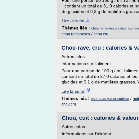
Pour une portion de 100 g / ml, l'alim
" contient un total de 31,0 calories et l
de glucides et 0,3 g de matières grasse
Lire la suite
Thèmes liés :
chou romanesco valeur nutritiv
/
chou romanesco
chou cru
Chou-rave, cru : calories & va
Autres infos
Informations sur l'aliment
Pour une portion de 100 g / ml, l'alime
contient un total de 27,0 calories et les
glucides et 0,1 g de matières grasses. V
Lire la suite
Thèmes liés :
/
nut
chou rave valeur nutritive
chou cru
Chou, cuit : calories & valeur
Autres infos
Informations sur l'aliment