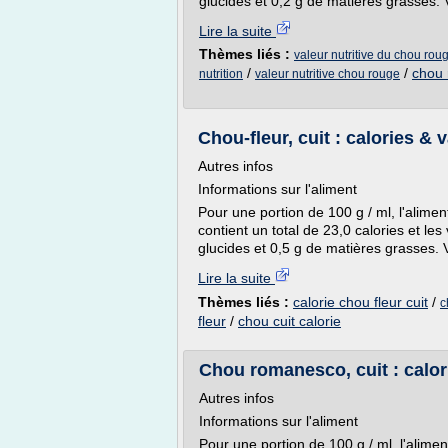
glucides et 0,2 g de matières grasses. 
Lire la suite
Thèmes liés :
valeur nutritive du chou rou
/
/
chou 
nutrition
valeur nutritive chou rouge
Chou-fleur, cuit : calories & 
Autres infos
Informations sur l'aliment
Pour une portion de 100 g / ml, l'alimen
contient un total de 23,0 calories et les
glucides et 0,5 g de matières grasses. V
Lire la suite
Thèmes liés :
calorie chou fleur cuit
/
c
fleur
/
chou cuit calorie
Chou romanesco, cuit : calori
Autres infos
Informations sur l'aliment
Pour une portion de 100 g / ml, l'alim