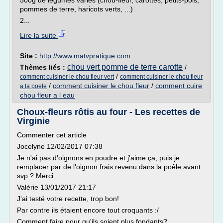
500g de légumes variés (chou-fleur, carottes, petits-pois,
pommes de terre, haricots verts, ...)
2...
Lire la suite
Site :
http://www.matvpratique.com
chou vert pomme de terre carotte
Thèmes liés :
/
/
comment cuisiner le chou fleur vert
comment cuisiner le chou fleur
/
comment cuisiner le chou fleur
/
comment cuire
a la poele
chou fleur a l eau
Choux-fleurs rôtis au four - Les recettes de
Virginie
Commenter cet article
Jocelyne 12/02/2017 07:38
Je n'ai pas d'oignons en poudre et j'aime ça, puis je
remplacer par de l'oignon frais revenu dans la poêle avant
svp ? Merci
Valérie 13/01/2017 21:17
J'ai testé votre recette, trop bon!
Par contre ils étaient encore tout croquants :/
Comment faire pour qu'ils soient plus fondants?