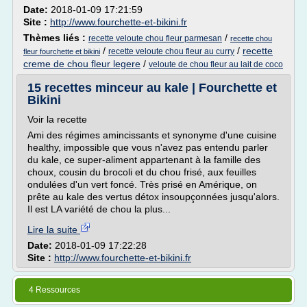
Date:
2018-01-09 17:21:59
Site :
http://www.fourchette-et-bikini.fr
Thèmes liés :
/
recette veloute chou fleur parmesan
recette chou
/
/
recette
recette veloute chou fleur au curry
fleur fourchette et bikini
creme de chou fleur legere
/
veloute de chou fleur au lait de coco
15 recettes minceur au kale | Fourchette et
Bikini
Voir la recette
Ami des régimes amincissants et synonyme d'une cuisine
healthy, impossible que vous n'avez pas entendu parler
du kale, ce super-aliment appartenant à la famille des
choux, cousin du brocoli et du chou frisé, aux feuilles
ondulées d'un vert foncé. Très prisé en Amérique, on
prête au kale des vertus détox insoupçonnées jusqu'alors.
Il est LA variété de chou la plus...
Lire la suite
Date:
2018-01-09 17:22:28
Site :
http://www.fourchette-et-bikini.fr
4 Ressources