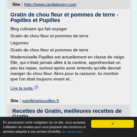
Site :
http://www.cardplayerr.com
Gratin de chou fleur et pommes de terre -
Papilles et Pupilles
Blog culinaire qui fait voyager
Gratin de chou fleur et pommes de terre
Légumes
Gratin de chou fleur et pommes de terre
Mademoiselle Papilles est actuellement en classe de neige.
Elle, qui n'était jamais allée à la cantine, appréhendait un
peu les repas, surtout après avoir entendu qu'elle devrait
manger du chou fleur. Alors pour la rassurer, lui montrer
que l'on était toujours vivant et...
Lire la suite
Site :
papillesetpupilles.fr
Recettes de Gratin, meilleures recettes de
Gratin
En poursuivant votre navigation sur ce site, vous acceptez
X
Recette Gratin de champignon au fromage Préparation
l'utilisation de cookies pour vous proposer des contenus et
recette de Gratin de champignon au fromage :
services adaptés à vos centres d'intérêts.
En savoir plus
Commencez par nettoyez les champignon et retirez les