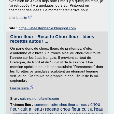
avez bien lu! J'avais déjà noté l'info il y a quelques mois, je
l'ai retrouvée il y a quelques jours sur Pinterest en
cherchant des idées. Le moment était arrivé pour...
Lire la suite
Site :
https://lafeestephanie.blogspot.com
Chou-fleur - Recette Chou-fleur - Idées
recettes autour ...
On parle donc de choux-fleurs de printemps, d'été,
d'automne et d'hiver. On trouve ainsi du chou-fleur toute
l'année sur les étals français. Il provient surtout de
Bretagne, du Nord et du Sud-Est de la France. Une
mention spéciale pour le spectaculaire "Romanesco" dont
les florettes pyramidales sculptent un étonnant légume
vert-jaune. On trouve ce graphique chou-fleur de la mi-
septembre...
Lire la suite
Site :
cuisine.notrefamille.com
chou
Thèmes liés :
comment cuire chou fleur a l eau
/
fleur cuit a l'eau
recette chou fleur cuit a l'eau
/