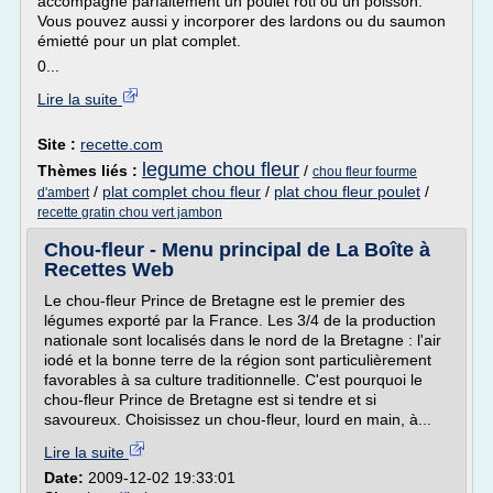
accompagne parfaitement un poulet rôti ou un poisson.
Vous pouvez aussi y incorporer des lardons ou du saumon
émietté pour un plat complet.
0...
Lire la suite
Site :
recette.com
legume chou fleur
Thèmes liés :
/
chou fleur fourme
/
plat complet chou fleur
/
plat chou fleur poulet
/
d'ambert
recette gratin chou vert jambon
Chou-fleur - Menu principal de La Boîte à
Recettes Web
Le chou-fleur Prince de Bretagne est le premier des
légumes exporté par la France. Les 3/4 de la production
nationale sont localisés dans le nord de la Bretagne : l'air
iodé et la bonne terre de la région sont particulièrement
favorables à sa culture traditionnelle. C'est pourquoi le
chou-fleur Prince de Bretagne est si tendre et si
savoureux. Choisissez un chou-fleur, lourd en main, à...
Lire la suite
Date:
2009-12-02 19:33:01