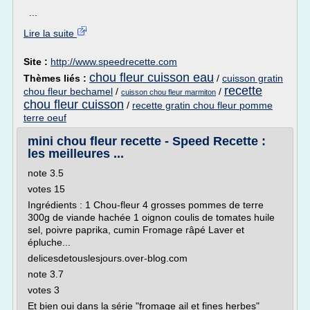
...
Lire la suite
Site :
http://www.speedrecette.com
chou fleur cuisson eau
Thèmes liés :
/
cuisson gratin
recette
chou fleur bechamel
/
/
cuisson chou fleur marmiton
chou fleur cuisson
/
recette gratin chou fleur pomme
terre oeuf
mini chou fleur recette - Speed Recette :
les meilleures ...
note 3.5
votes 15
Ingrédients : 1 Chou-fleur 4 grosses pommes de terre
300g de viande hachée 1 oignon coulis de tomates huile
sel, poivre paprika, cumin Fromage râpé Laver et
épluche...
delicesdetouslesjours.over-blog.com
note 3.7
votes 3
Et bien oui dans la série "fromage ail et fines herbes"