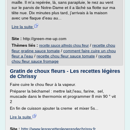
maille. Il m'a repérée, là, sans parapluie, le nez au vent
sur le parvis de Notre-Dame et il a lâché sa flotte sur ma
tête nue. Dix minutes plus tard, j'arrivais à la maison
avec une flaque d'eau au...
Lire la suite
Site :
http://green-me-up.com
Thèmes liés :
/
recette chou
recette sauce alfredo chou fleur
fleur gratine sauce tomate
/
comment faire cuire un chou
fleur a l'eau
/
recette chou fleur sauce tomate
/
recette
chou fleur sauce fromage
Gratin de choux fleurs - Les recettes légères
de Chrissy
Faire cuire le chou fleur à la vapeur.
Préparer la béchamel : mettre lait,l'eau, farine, sel,
muscade dans le thermomix et programmer 8 min 90 ° vit
2
En fin de cuisson ajouter la creme et mixer 5s...
Lire la suite
Site :
http://www.lesrecetteslegeresdechrissy.fr