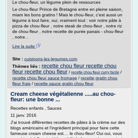
Le chou-fleur, un légume plein de ressources
Le chou-fleur Prince de Bretagne entre en pleine saison,
miam les bons gratins ! Mais le chou-fleur, c'est aussi un
légume à tout faire, oui, vraiment tout : voir notre pâte à
pizza de chou-fleur , notre steak de chou-fleur , notre riz
de chou-fleur , notre recette de purée panais - chou-fleur
, notre...
Lire la suite
Site :
cuisinons-les-legumes.com
recette chou fleur recette chou
Thèmes liés :
fleur recette chou fleur
/
/
recette chou fleur curry facile
recette chou fleur sauce fromage
/
recette gratin chou
fleur frais
/
recette sauce gratin chou fleur
Cream cheese végétalienne .....au chou-
fleur: une bonne ...
Recettes enfants , Sauces
11 janv. 2016
J'ai trouvé différentes recettes de pâtes à la crème sur des
blogs américains et l'ingrédient principal pour faire cette
fameuse cream cheese est.... le chou-fleur! Oui oui, vous