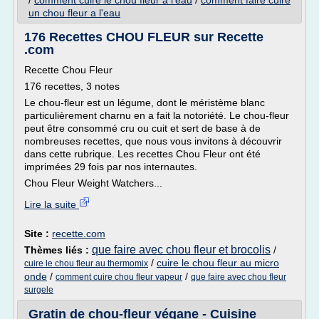
/
comment cuire le chou fleur a l'eau
/
comment faire cuire
un chou fleur a l'eau
176 Recettes CHOU FLEUR sur Recette
.com
Recette Chou Fleur
176 recettes, 3 notes
Le chou-fleur est un légume, dont le méristème blanc
particulièrement charnu en a fait la notoriété. Le chou-fleur
peut être consommé cru ou cuit et sert de base à de
nombreuses recettes, que nous vous invitons à découvrir
dans cette rubrique. Les recettes Chou Fleur ont été
imprimées 29 fois par nos internautes.
Chou Fleur Weight Watchers...
Lire la suite
Site :
recette.com
que faire avec chou fleur et brocolis
Thèmes liés :
/
/
cuire le chou fleur au micro
cuire le chou fleur au thermomix
onde
/
/
comment cuire chou fleur vapeur
que faire avec chou fleur
surgele
Gratin de chou-fleur végane - Cuisine