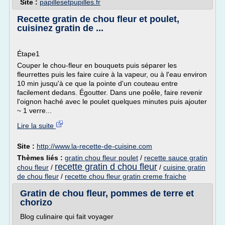
Site :
papillesetpupilles.fr
Recette gratin de chou fleur et poulet,
cuisinez gratin de ...
Étape1
Couper le chou-fleur en bouquets puis séparer les
fleurrettes puis les faire cuire à la vapeur, ou à l'eau environ
10 min jusqu'à ce que la pointe d'un couteau entre
facilement dedans. Égoutter. Dans une poêle, faire revenir
l'oignon haché avec le poulet quelques minutes puis ajouter
~ 1 verre...
Lire la suite
Site :
http://www.la-recette-de-cuisine.com
Thèmes liés :
gratin chou fleur poulet
/
recette sauce gratin
recette gratin d chou fleur
chou fleur
/
/
cuisine gratin
de chou fleur
/
recette chou fleur gratin creme fraiche
Gratin de chou fleur, pommes de terre et
chorizo
Blog culinaire qui fait voyager