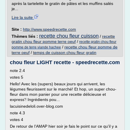
après la tartelette le gratin de pâtes et les muffins salés
je...
Lire la suite
Site :
http://www.speedrecette.com
recette chou fleur cuisson
Thèmes liés :
/
recette
gratin chou fleur pomme terre oeuf
/
recette gratin chou fleur
/
recette chou fleur pomme de
pomme de terre viande hachee
terre oeuf
/
temps de cuisson chou fleur gratin
chou fleur LIGHT recette - speedrecette.com
note 2.4
votes 5
Hello! Avec les (supers) beaux jours qui arrivent, les
légumes fleurissent sur le marché! Et hop, un super chou-
fleur dans mon panier pour une recette délicieuse et
express'! Ingrédients pou...
lacuisinedeloli.over-blog.com
note 4.3
votes 4
De retour de l'AMAP hier soir je fais le point sur ce qu'il y a