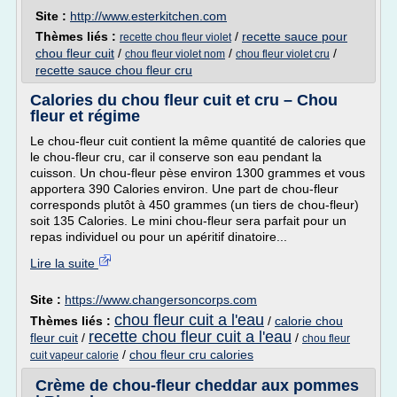
Site :
http://www.esterkitchen.com
Thèmes liés :
/
recette sauce pour
recette chou fleur violet
chou fleur cuit
/
/
/
chou fleur violet nom
chou fleur violet cru
recette sauce chou fleur cru
Calories du chou fleur cuit et cru – Chou
fleur et régime
Le chou-fleur cuit contient la même quantité de calories que
le chou-fleur cru, car il conserve son eau pendant la
cuisson. Un chou-fleur pèse environ 1300 grammes et vous
apportera 390 Calories environ. Une part de chou-fleur
corresponds plutôt à 450 grammes (un tiers de chou-fleur)
soit 135 Calories. Le mini chou-fleur sera parfait pour un
repas individuel ou pour un apéritif dinatoire...
Lire la suite
Site :
https://www.changersoncorps.com
chou fleur cuit a l'eau
Thèmes liés :
/
calorie chou
recette chou fleur cuit a l'eau
fleur cuit
/
/
chou fleur
/
chou fleur cru calories
cuit vapeur calorie
Crème de chou-fleur cheddar aux pommes