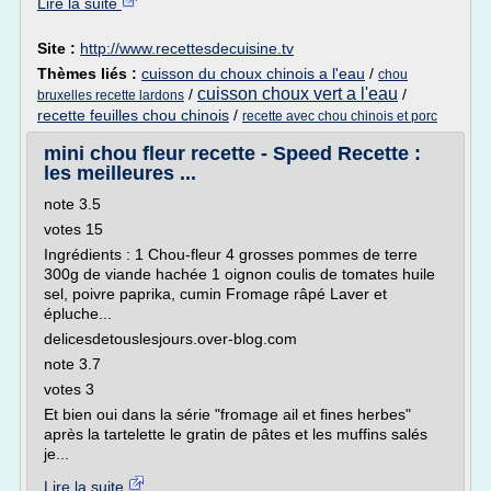
Lire la suite
Site :
http://www.recettesdecuisine.tv
Thèmes liés :
cuisson du choux chinois a l'eau
/
chou
cuisson choux vert a l'eau
/
/
bruxelles recette lardons
recette feuilles chou chinois
/
recette avec chou chinois et porc
mini chou fleur recette - Speed Recette :
les meilleures ...
note 3.5
votes 15
Ingrédients : 1 Chou-fleur 4 grosses pommes de terre
300g de viande hachée 1 oignon coulis de tomates huile
sel, poivre paprika, cumin Fromage râpé Laver et
épluche...
delicesdetouslesjours.over-blog.com
note 3.7
votes 3
Et bien oui dans la série "fromage ail et fines herbes"
après la tartelette le gratin de pâtes et les muffins salés
je...
Lire la suite