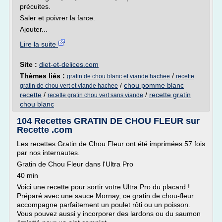
précuites.
Saler et poivrer la farce.
Ajouter...
Lire la suite
Site :
diet-et-delices.com
Thèmes liés :
/
gratin de chou blanc et viande hachee
recette
/
chou pomme blanc
gratin de chou vert et viande hachee
recette
/
/
recette gratin
recette gratin chou vert sans viande
chou blanc
104 Recettes GRATIN DE CHOU FLEUR sur
Recette .com
Les recettes Gratin de Chou Fleur ont été imprimées 57 fois
par nos internautes.
Gratin de Chou Fleur dans l'Ultra Pro
40 min
Voici une recette pour sortir votre Ultra Pro du placard !
Préparé avec une sauce Mornay, ce gratin de chou-fleur
accompagne parfaitement un poulet rôti ou un poisson.
Vous pouvez aussi y incorporer des lardons ou du saumon