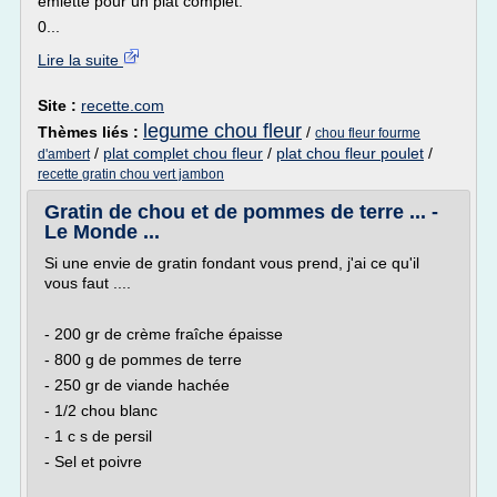
émietté pour un plat complet.
0...
Lire la suite
Site :
recette.com
legume chou fleur
Thèmes liés :
/
chou fleur fourme
/
plat complet chou fleur
/
plat chou fleur poulet
/
d'ambert
recette gratin chou vert jambon
Gratin de chou et de pommes de terre ... -
Le Monde ...
Si une envie de gratin fondant vous prend, j'ai ce qu'il
vous faut ....
- 200 gr de crème fraîche épaisse
- 800 g de pommes de terre
- 250 gr de viande hachée
- 1/2 chou blanc
- 1 c s de persil
- Sel et poivre