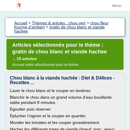
Menu
Accueil
>
Thèmes & articles : chou vert
>
chou fleur
fourme d'ambert
>
gratin de chou blanc et viande
hachee
Articles sélectionnés pour le thème :
gratin de chou blanc et viande hachee
15 articles
→
Aucune vidéo sélectionnée pour ce thème
Chou blanc à la viande hachée : Diet & Délices -
Recettes ...
Laver le chou blanc et le couper en lanières.
Blanchir le chou dans un grand volume d'eau bouillante
salée pendant 8 minutes.
Egoutter puis réserver.
Eplucher l'oignon et le couper en quartier.
Monder les tomates et les couper grossièrement.
Hacher les différents types de viande (boeuf, porc, veau)