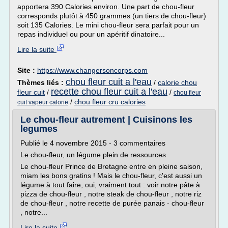
apportera 390 Calories environ. Une part de chou-fleur
corresponds plutôt à 450 grammes (un tiers de chou-fleur)
soit 135 Calories. Le mini chou-fleur sera parfait pour un
repas individuel ou pour un apéritif dinatoire...
Lire la suite
Site :
https://www.changersoncorps.com
chou fleur cuit a l'eau
Thèmes liés :
/
calorie chou
recette chou fleur cuit a l'eau
fleur cuit
/
/
chou fleur
/
chou fleur cru calories
cuit vapeur calorie
Le chou-fleur autrement | Cuisinons les
legumes
Publié le 4 novembre 2015 - 3 commentaires
Le chou-fleur, un légume plein de ressources
Le chou-fleur Prince de Bretagne entre en pleine saison,
miam les bons gratins ! Mais le chou-fleur, c'est aussi un
légume à tout faire, oui, vraiment tout : voir notre pâte à
pizza de chou-fleur , notre steak de chou-fleur , notre riz
de chou-fleur , notre recette de purée panais - chou-fleur
, notre...
Lire la suite