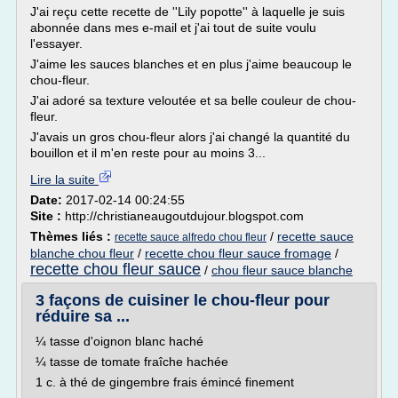
J'ai reçu cette recette de ''Lily popotte'' à laquelle je suis
abonnée dans mes e-mail et j'ai tout de suite voulu
l'essayer.
J'aime les sauces blanches et en plus j'aime beaucoup le
chou-fleur.
J'ai adoré sa texture veloutée et sa belle couleur de chou-
fleur.
J'avais un gros chou-fleur alors j'ai changé la quantité du
bouillon et il m'en reste pour au moins 3...
Lire la suite
Date:
2017-02-14 00:24:55
Site :
http://christianeaugoutdujour.blogspot.com
Thèmes liés :
/
recette sauce
recette sauce alfredo chou fleur
blanche chou fleur
/
recette chou fleur sauce fromage
/
recette chou fleur sauce
/
chou fleur sauce blanche
3 façons de cuisiner le chou-fleur pour
réduire sa ...
¼ tasse d'oignon blanc haché
¼ tasse de tomate fraîche hachée
1 c. à thé de gingembre frais émincé finement