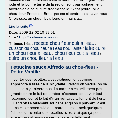
iodé et la bonne terre de la région sont particulièrement
favorables à sa culture traditionnelle. C'est pourquoi le
chou-fleur Prince de Bretagne est si tendre et si savoureux.
Choisissez un chou-fleur, lourd en main, à...
Lire la suite
Date:
2009-12-02 19:33:01
Site :
http://boitearecettes.com
recette chou fleur cuit a l'eau
Thèmes liés :
/
faire cuire
cuisson du chou fleur a l'eau bouillante
/
un chou fleur a l'eau
chou fleur cuit a l'eau
/
/
cuire un chou fleur a l'eau
Fettucine sauce Alfredo au chou-fleur -
Petite Vanille
Inventer des recettes, c'est pratiquement comme
apprendre à faire de la bicyclette. Parfois on vacille, on se
dit qu'on n'y arrivera pas. La marge n'est tellement pas
grande entre le fait de tomber, s'écraser, de devoir tout
recommencer et le fait d'y arriver avec tellement de fierté.
Quand on l'a tellement souhaité et qu'on y parvient, c'est
dans ces moments-là que notre estime gravit quelques
échelons. Inventer des recettes, c'est vrai que ça peut
être effrayant, mais ça peut aussi être tellement