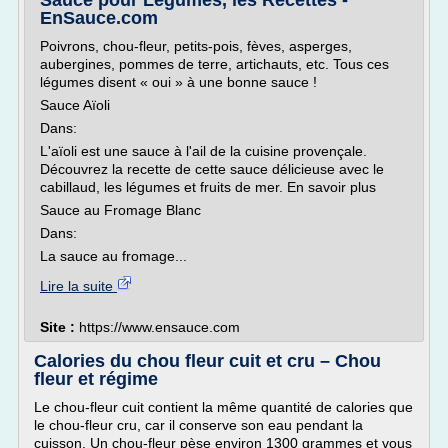
Sauce pour Légumes, les Recettes -
EnSauce.com
Poivrons, chou-fleur, petits-pois, fèves, asperges,
aubergines, pommes de terre, artichauts, etc. Tous ces
légumes disent « oui » à une bonne sauce !
Sauce Aïoli
Dans:
L'aïoli est une sauce à l'ail de la cuisine provençale.
Découvrez la recette de cette sauce délicieuse avec le
cabillaud, les légumes et fruits de mer. En savoir plus
Sauce au Fromage Blanc
Dans:
La sauce au fromage...
Lire la suite
Site :
https://www.ensauce.com
Calories du chou fleur cuit et cru – Chou
fleur et régime
Le chou-fleur cuit contient la même quantité de calories que
le chou-fleur cru, car il conserve son eau pendant la
cuisson. Un chou-fleur pèse environ 1300 grammes et vous