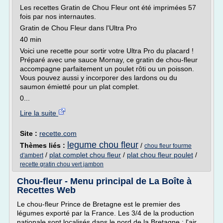
Les recettes Gratin de Chou Fleur ont été imprimées 57
fois par nos internautes.
Gratin de Chou Fleur dans l'Ultra Pro
40 min
Voici une recette pour sortir votre Ultra Pro du placard !
Préparé avec une sauce Mornay, ce gratin de chou-fleur
accompagne parfaitement un poulet rôti ou un poisson.
Vous pouvez aussi y incorporer des lardons ou du
saumon émietté pour un plat complet.
0...
Lire la suite
Site :
recette.com
legume chou fleur
Thèmes liés :
/
chou fleur fourme
/
plat complet chou fleur
/
plat chou fleur poulet
/
d'ambert
recette gratin chou vert jambon
Chou-fleur - Menu principal de La Boîte à
Recettes Web
Le chou-fleur Prince de Bretagne est le premier des
légumes exporté par la France. Les 3/4 de la production
nationale sont localisés dans le nord de la Bretagne : l'air