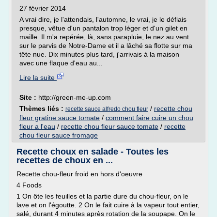
27 février 2014
A vrai dire, je l'attendais, l'automne, le vrai, je le défiais
presque, vêtue d'un pantalon trop léger et d'un gilet en
maille. Il m'a repérée, là, sans parapluie, le nez au vent
sur le parvis de Notre-Dame et il a lâché sa flotte sur ma
tête nue. Dix minutes plus tard, j'arrivais à la maison
avec une flaque d'eau au...
Lire la suite
Site :
http://green-me-up.com
Thèmes liés :
/
recette chou
recette sauce alfredo chou fleur
fleur gratine sauce tomate
/
comment faire cuire un chou
fleur a l'eau
/
recette chou fleur sauce tomate
/
recette
chou fleur sauce fromage
Recette choux en salade - Toutes les
recettes de choux en ...
Recette chou-fleur froid en hors d'oeuvre
4 Foods
1 On ôte les feuilles et la partie dure du chou-fleur, on le
lave et on l'égoutte. 2 On le fait cuire à la vapeur tout entier,
salé, durant 4 minutes après rotation de la soupape. On le