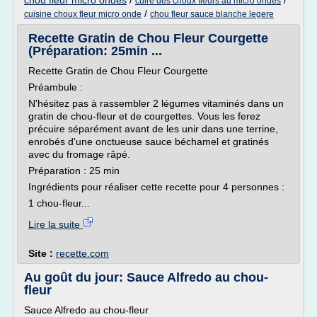
chou fleur micro ondes
/
/
cuire des choux fleurs au micro ondes
/
cuisine choux fleur micro onde
chou fleur sauce blanche legere
Recette Gratin de Chou Fleur Courgette
(Préparation: 25min ...
Recette Gratin de Chou Fleur Courgette
Préambule :
N'hésitez pas à rassembler 2 légumes vitaminés dans un
gratin de chou-fleur et de courgettes. Vous les ferez
précuire séparément avant de les unir dans une terrine,
enrobés d'une onctueuse sauce béchamel et gratinés
avec du fromage râpé.
Préparation : 25 min
Ingrédients pour réaliser cette recette pour 4 personnes :
1 chou-fleur...
Lire la suite
Site :
recette.com
Au goût du jour: Sauce Alfredo au chou-
fleur
Sauce Alfredo au chou-fleur