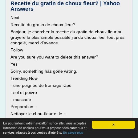
Recette du gratin de choux fleur? | Yahoo
Answers
Next
Recette du gratin de choux fleur?
Bonjour, je chercher la recette du gratin de choux fleur au
gruyère le plus simple possible j'ai du choux fleur tout prés
congelé, merci d'avance.
Follow
Are you sure you want to delete this answer?
Yes
Sorry, something has gone wrong.
Trending Now
- une poignée de fromage râpé
- sel et poivre
- muscade
Préparation :
Nettoyer le chou-fleur et le...
Lire la suite
En poursuivant votre navigation sur ce site, vous acceptez
X
l'utilisation de cookies pour vous proposer des contenus et
services adaptés à vos centres d'intérêts.
En savoir plus
Site :
https://answers.yahoo.com