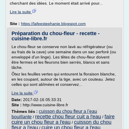
cherchant des idées. Le moment était arrivé pour...
Lire la suite
Site :
https://lafeestephanie.blogspot.com
Préparation du chou-fleur - recette -
cuisine-libre.fr
Le chou-fleur se conserve non lavé au réfrigérateur (ou
au frais de la cave) une semaine dans un sac perforé (ou
enveloppé d'un linge). Les têtes de chou-fleur doivent
être fermes et les fleurons bien serrés, blancs et sans
tâche.
Ôtez les feuilles vertes qui entourent la floraison blanche,
en les coupant, autour de la tige, avec un couteau. Jetez
celles qui sont abîmées et conservez...
Lire la suite
Date:
2017-02-16 05:33:31
Site :
http://www.cuisine-libre.fr
cuisson du chou fleur a l'eau
Thèmes liés :
recette chou fleur cuit a l'eau
faire
bouillante
/
/
cuire un chou fleur a l'eau
cuisson du chou
/
fleur a l'eau
cuire un chou fleur a l'eau
/