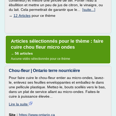
conteneur) et mettre une pincée de sel. Porter l'eau à
ébullition et mettre un peu de jus de citron, le vinaigre, ou
du lait. Cela permettrait de garantir que le...
[suite...]
→
12 Articles
pour ce thème
Articles sélectionnés pour le thème : faire
cuire chou fleur micro ondes
56 articles
→
Aucune vidéo sélectionnée pour ce thème
Chou-fleur | Ontario terre nourricière
Pour faire cuire le chou-fleur entier au micro-ondes, lavez-
le, enlevez ses feuilles enveloppantes et emballez-le dans
une pellicule plastique. Mettez-le, bouts scellés vers le bas,
dans un plat de service allant au micro-ondes. Faites-le
cuire à puissance élevée...
Lire la suite
Site :
https://www.ontario.ca