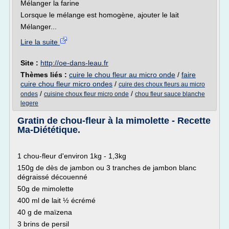
Mélanger la farine
Lorsque le mélange est homogène, ajouter le lait
Mélanger...
Lire la suite
Site :
http://oe-dans-leau.fr
Thèmes liés :
cuire le chou fleur au micro onde
/
faire
cuire chou fleur micro ondes
/
cuire des choux fleurs au micro
/
/
ondes
cuisine choux fleur micro onde
chou fleur sauce blanche
legere
Gratin de chou-fleur à la mimolette - Recette
Ma-Diététique.
1 chou-fleur d'environ 1kg - 1,3kg
150g de dès de jambon ou 3 tranches de jambon blanc
dégraissé découenné
50g de mimolette
400 ml de lait ½ écrémé
40 g de maïzena
3 brins de persil