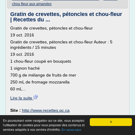
chou fleur aux amandes
Gratin de crevettes, pétoncles et chou-fleur
| Recettes du ...
Gratin de crevettes, pétoncles et chou-fleur
19 oct. 2016
Gratin de crevettes, pétoncles et chou-fleur Auteur : 5
ingrédients / 15 minutes
19 oct. 2016
1 chou-fleur coupé en bouquets
1 oignon haché
700 g de mélange de fruits de mer
250 mL de fromage mozzarella
60 mL...
Lire la suite
Site :
http://www.recettes.qc.ca
faire cuire un chou fleur a l'eau
Thèmes liés :
/
En poursuivant votre navigation sur ce site, vous acceptez
cuire un chou fleur a l'eau
X
/
recette chou fleur gratine
l'utilisation de cookies pour vous proposer des contenus et
recette gratin d chou fleur
au four
/
/
gratin d'oignon
services adaptés à vos centres d'intérêts.
En savoir plus
et chou fleur