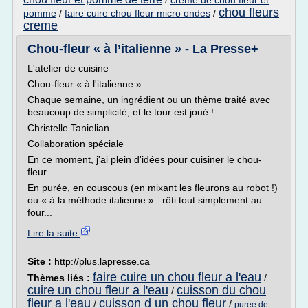
/
creme de chou fleur et
chou fleurs
pomme
/
faire cuire chou fleur micro ondes
/
creme
Chou-fleur « à l’italienne » - La Presse+
L'atelier de cuisine
Chou-fleur « à l'italienne »
Chaque semaine, un ingrédient ou un thème traité avec
beaucoup de simplicité, et le tour est joué !
Christelle Tanielian
Collaboration spéciale
En ce moment, j'ai plein d'idées pour cuisiner le chou-
fleur.
En purée, en couscous (en mixant les fleurons au robot !)
ou « à la méthode italienne » : rôti tout simplement au
four...
Lire la suite
Site :
http://plus.lapresse.ca
faire cuire un chou fleur a l'eau
Thèmes liés :
/
cuire un chou fleur a l'eau
cuisson du chou
/
fleur a l'eau
cuisson d un chou fleur
/
/
puree de