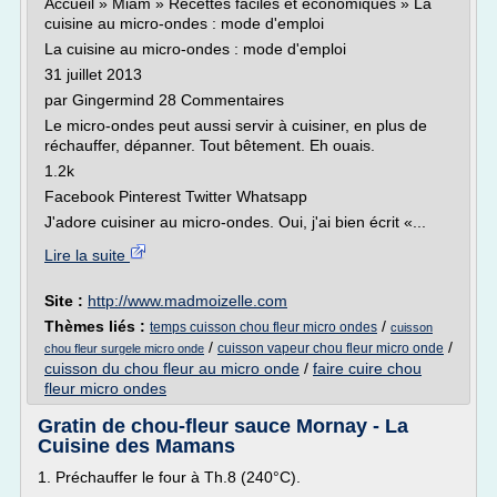
Accueil » Miam » Recettes faciles et économiques » La
cuisine au micro-ondes : mode d'emploi
La cuisine au micro-ondes : mode d'emploi
31 juillet 2013
par Gingermind 28 Commentaires
Le micro-ondes peut aussi servir à cuisiner, en plus de
réchauffer, dépanner. Tout bêtement. Eh ouais.
1.2k
Facebook Pinterest Twitter Whatsapp
J'adore cuisiner au micro-ondes. Oui, j'ai bien écrit «...
Lire la suite
Site :
http://www.madmoizelle.com
Thèmes liés :
/
temps cuisson chou fleur micro ondes
cuisson
/
/
cuisson vapeur chou fleur micro onde
chou fleur surgele micro onde
cuisson du chou fleur au micro onde
/
faire cuire chou
fleur micro ondes
Gratin de chou-fleur sauce Mornay - La
Cuisine des Mamans
1. Préchauffer le four à Th.8 (240°C).