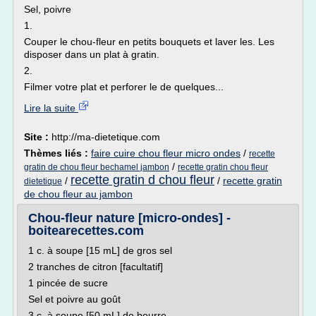
Sel, poivre
1.
Couper le chou-fleur en petits bouquets et laver les. Les
disposer dans un plat à gratin.
2.
Filmer votre plat et perforer le de quelques...
Lire la suite
Site :
http://ma-dietetique.com
Thèmes liés :
faire cuire chou fleur micro ondes
/
recette
/
gratin de chou fleur bechamel jambon
recette gratin chou fleur
recette gratin d chou fleur
/
/
recette gratin
dietetique
de chou fleur au jambon
Chou-fleur nature [micro-ondes] -
boitearecettes.com
1 c. à soupe [15 mL] de gros sel
2 tranches de citron [facultatif]
1 pincée de sucre
Sel et poivre au goût
3 c. à soupe [50 mL] de beurre