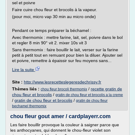
sel et poivre
Faire cuire chou fleur et brocolis à la vapeur.
(pour moi, micro vap 30 min au micro onde)
Pendant ce temps préparer la béchamel :
Avec thermomix : mettre farine, lait, sel, poivre dans le bol
et regler 8 min 90° vit 2. mixer 10s vit 3
Sans thermomix : faire bouillir le lait, verser sur la farine
petit à petit tout en remuant pour bien la diluer. Ajouter sel
et poivre, remettre à épaissir sur feu moyens sans...
Lire la suite
Site :
http://www.lesrecetteslegeresdechrissy.fr
Thèmes liés :
/
recette gratin de
chou fleur brocoli thermomix
chou fleur et brocolis
/
gratin de chou fleur et brocolis a la creme
/
gratin de chou fleur et brocolis
/
gratin de chou fleur
bechamel thermomix
chou fleur gout amer / cardplayerr.com
Les faire bouillir provoque la couleur à saigner parce que
les anthocyanes, qui donnent le chou-fleur violet son