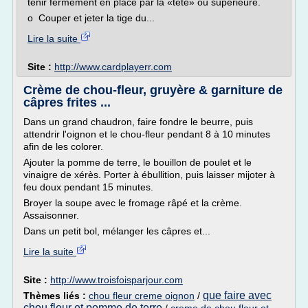
tenir fermement en place par la «tête» ou supérieure.
o Couper et jeter la tige du...
Lire la suite
Site :
http://www.cardplayerr.com
Crème de chou-fleur, gruyère & garniture de
câpres frites ...
Dans un grand chaudron, faire fondre le beurre, puis
attendrir l'oignon et le chou-fleur pendant 8 à 10 minutes
afin de les colorer.
Ajouter la pomme de terre, le bouillon de poulet et le
vinaigre de xérès. Porter à ébullition, puis laisser mijoter à
feu doux pendant 15 minutes.
Broyer la soupe avec le fromage râpé et la crème.
Assaisonner.
Dans un petit bol, mélanger les câpres et...
Lire la suite
Site :
http://www.troisfoisparjour.com
que faire avec
Thèmes liés :
chou fleur creme oignon
/
chou fleur et pomme de terre