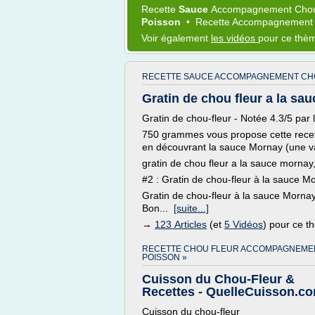
Recette
Sauce
Accompagnement Chou
Poisson
•
Recette Accompagnemen
Voir également
les vidéos
pour ce thè
RECETTE SAUCE ACCOMPAGNEMENT CHO
Gratin de chou fleur a la sa
Gratin de chou-fleur - Notée 4.3/5 par 
750 grammes vous propose cette recette 
en découvrant la sauce Mornay (une va
gratin de chou fleur a la sauce mornay
#2 : Gratin de chou-fleur à la sauce Mo
Gratin de chou-fleur à la sauce Morna
Bon...
[suite...]
→
123 Articles
(et
5 Vidéos
) pour ce 
RECETTE CHOU FLEUR ACCOMPAGNEME
POISSON »
Cuisson du Chou-Fleur &
Recettes - QuelleCuisson.c
Cuisson du chou-fleur