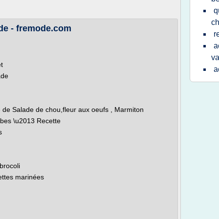
q
ch
de - fremode.com
r
a
v
t
a
ade
 de Salade de chou,fleur aux oeufs , Marmiton
erbes \u2013 Recette
s
brocoli
gettes marinées