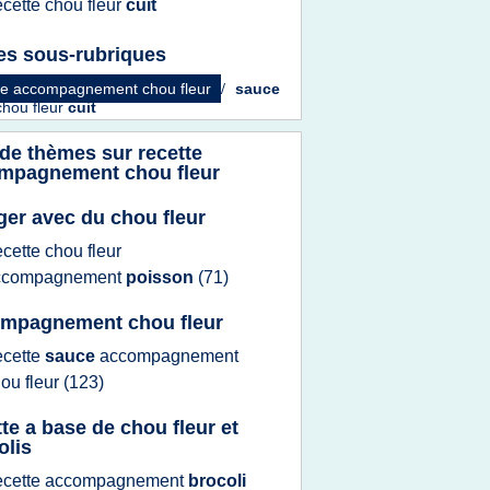
ecette chou fleur
cuit
es sous-rubriques
te accompagnement chou fleur
/
sauce
chou fleur
cuit
 de thèmes sur
recette
mpagnement chou fleur
er avec du chou fleur
ecette chou fleur
ccompagnement
poisson
(71)
mpagnement chou fleur
ecette
sauce
accompagnement
ou fleur
(123)
tte a base de chou fleur et
olis
ecette accompagnement
brocoli