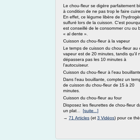
Le chou-fleur se digère parfaitement b
à condition de ne pas trop le faire cuire
En effet, ce légume libère de l'hydrog
sulfuré lors de la cuisson. C'est pourquo
est conseillé de le consommer cru ou 
« al dente ».
Cuisson du chou-fleur à la vapeur
Le temps de cuisson du chou-fleur au c
vapeur est de 20 minutes, tandis qu'il 
dépassera pas les 10 minutes à
l'autocuiseur.
Cuisson du chou-fleur à l'eau bouillant
Dans l'eau bouillante, comptez un tem
de cuisson du chou-fleur de 15 à 20
minutes.
Cuisson du chou-fleur au four
Disposez les fleurettes de chou-fleur 
un plat...
[suite...]
→
71 Articles
(et
3 Vidéos
) pour ce th