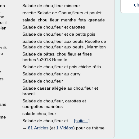
ch
ien
Salade de chou,fleur minceur
.
recette Salade de Choux,fleurs et poulet
ène
salade_chou_fleur_menthe_feta_grenade
i il
Salade de chou,fleur et carottes
bien
Salade de chou,fleur et de petits pois
Salade de chou,fleur aux oeufs Recette de
Salade de chou,fleur aux oeufs , Marmiton
uit-
ne
Salade de pâtes, chou,fleur et fines
herbes \u2013 Recette
Salade de chou,fleur et pois chiche rôtis
e
Salade de chou,fleur au curry
ps
Salade de chou,fleur
Salade caesar allégée au chou,fleur et
brocoli
Salade de chou,fleur, carottes et
dans
courgettes marinées
salade chou,fleur
ème
Salade de chou,fleur et...
[suite...]
→
61 Articles
(et
1 Vidéos
) pour ce thème