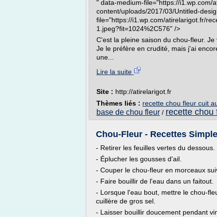
" data-medium-file="https://i1.wp.com/at
content/uploads/2017/03/Untitled-desi
file="https://i1.wp.com/atirelarigot.fr/
1.jpeg?fit=1024%2C576" />
C'est la pleine saison du chou-fleur. Je 
Je le préfère en crudité, mais j'ai enco
une...
Lire la suite
Site :
http://atirelarigot.fr
Thèmes liés :
recette chou fleur cuit a
recette chou f
base de chou fleur
/
Chou-Fleur - Recettes Simpl
- Retirer les feuilles vertes du dessous.
- Éplucher les gousses d'ail.
- Couper le chou-fleur en morceaux suiv
- Faire bouillir de l'eau dans un faitout.
- Lorsque l'eau bout, mettre le chou-fle
cuillère de gros sel.
- Laisser bouillir doucement pendant v