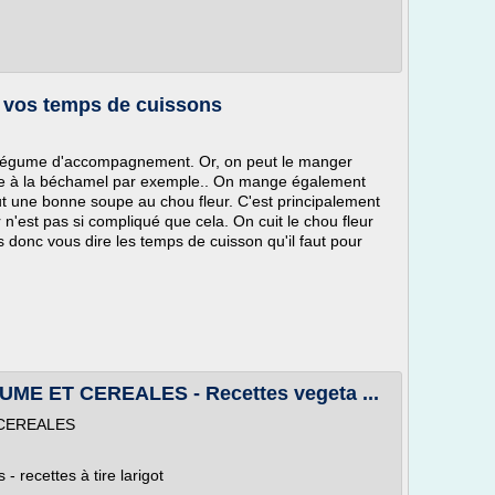
s vos temps de cuissons
nt légume d'accompagnement. Or, on peut le manger
re à la béchamel par exemple.. On mange également
ut une bonne soupe au chou fleur. C'est principalement
 n'est pas si compliqué que cela. On cuit le chou fleur
is donc vous dire les temps de cuisson qu'il faut pour
E ET CEREALES - Recettes vegeta ...
 CEREALES
- recettes à tire larigot