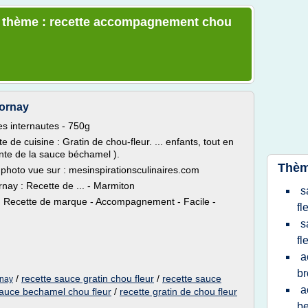
le thème : recette accompagnement chou
mornay
es internautes - 750g
de cuisine : Gratin de chou-fleur. ... enfants, tout en
nte de la sauce béchamel ).
Thèm
 photo vue sur : mesinspirationsculinaires.com
rnay : Recette de ... - Marmiton
s
y. Recette de marque - Accompagnement - Facile -
fl
s
fl
a
br
/
recette sauce gratin chou fleur
/
recette sauce
rnay
a
sauce bechamel chou fleur
/
recette gratin de chou fleur
b