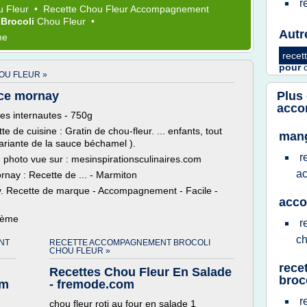
r
 Fleur
•
Recette Chou Fleur Accompagnement
t
Brocoli
Chou Fleur
•
Autr
me
recet
pour
U FLEUR »
uce mornay
Plus
acco
les internautes - 750g
de cuisine : Gratin de chou-fleur. ... enfants, tout
mang
riante de la sauce béchamel ).
r
, photo vue sur : mesinspirationsculinaires.com
a
rnay : Recette de ... - Marmiton
y. Recette de marque - Accompagnement - Facile -
acco
thème
r
ch
NT
RECETTE ACCOMPAGNEMENT BROCOLI
CHOU FLEUR »
rece
Recettes Chou Fleur En Salade
broc
om
- fremode.com
r
chou fleur roti au four en salade 1