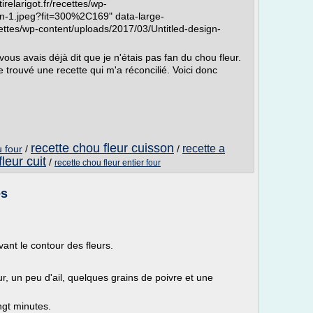
irelarigot.fr/recettes/wp-
gn-1.jpeg?fit=300%2C169" data-large-
recettes/wp-content/uploads/2017/03/Untitled-design-
vous avais déjà dit que je n'étais pas fan du chou fleur.
re trouvé une recette qui m'a réconcilié. Voici donc
recette chou fleur cuisson
recette a
u four
/
/
leur cuit
/
recette chou fleur entier four
es
ant le contour des fleurs.
ur, un peu d'ail, quelques grains de poivre et une
ingt minutes.