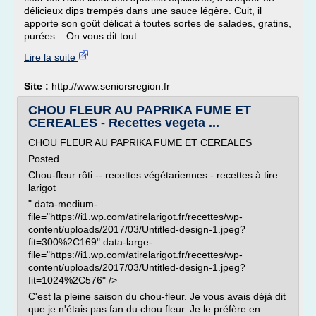
délicieux dips trempés dans une sauce légère. Cuit, il
apporte son goût délicat à toutes sortes de salades, gratins,
purées... On vous dit tout...
Lire la suite
Site :
http://www.seniorsregion.fr
CHOU FLEUR AU PAPRIKA FUME ET
CEREALES - Recettes vegeta ...
CHOU FLEUR AU PAPRIKA FUME ET CEREALES
Posted
Chou-fleur rôti -- recettes végétariennes - recettes à tire
larigot
" data-medium-
file="https://i1.wp.com/atirelarigot.fr/recettes/wp-
content/uploads/2017/03/Untitled-design-1.jpeg?
fit=300%2C169" data-large-
file="https://i1.wp.com/atirelarigot.fr/recettes/wp-
content/uploads/2017/03/Untitled-design-1.jpeg?
fit=1024%2C576" />
C'est la pleine saison du chou-fleur. Je vous avais déjà dit
que je n'étais pas fan du chou fleur. Je le préfère en