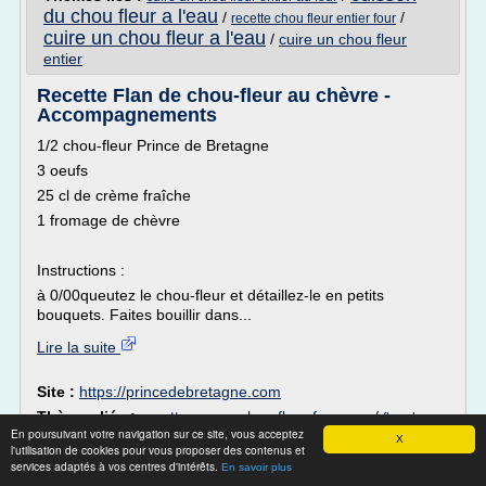
du chou fleur a l'eau
/
/
recette chou fleur entier four
cuire un chou fleur a l'eau
/
cuire un chou fleur
entier
Recette Flan de chou-fleur au chèvre -
Accompagnements
1/2 chou-fleur Prince de Bretagne
3 oeufs
25 cl de crème fraîche
1 fromage de chèvre
Instructions :
à 0/00queutez le chou-fleur et détaillez-le en petits
bouquets. Faites bouillir dans...
Lire la suite
Site :
https://princedebretagne.com
Thèmes liés :
recette creme chou fleur fromage
/
flan de
En poursuivant votre navigation sur ce site, vous acceptez
/
recette accompagnement chou fleur
/
chou fleur au chevre
X
l'utilisation de cookies pour vous proposer des contenus et
recette creme chou
recette creme de chou fleur froide
/
services adaptés à vos centres d'intérêts.
En savoir plus
fleurs