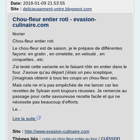
Date:
2018-01-09 21:53:55
Site :
delicieusement-votre.blogspot.com
Chou-fleur entier roti - evasion-
culinaire.com
février
Chou-fleur entier roti
Le chou-fleur est de saison, je le prépare de différentes
façons: en gratin , en omelette, en velouté , en
croquettes...etc.
J'ai testé cette variante en le faisant rôtir en entier dans le
four. J'avoue qu'au départ j'étais un peu sceptique,
j'imaginais obtenir à tous les coups un chou-fleur sec.
Mais cela ne m'a pas empêchée de me lancer car les
recettes de Sylvain sont toujours réussies. Je remercie au
passage pour cette savoureuse recette facile et qui ne
nécessite pas beaucoup d'efforts.
Le...
Lire la suite
Site :
http://www.evasion-culinaire.com
cuisson
Thèmes liés :
/
cuire un chou fleur entier au four