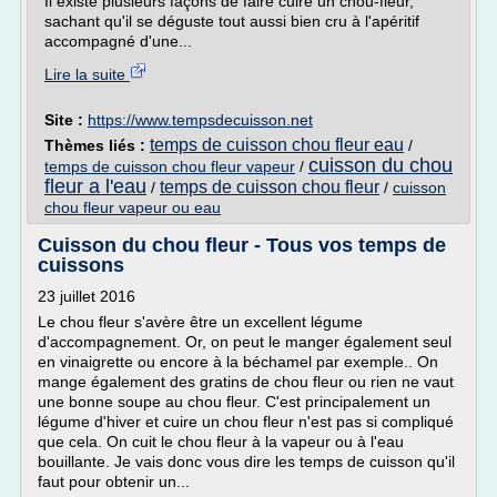
Il existe plusieurs façons de faire cuire un chou-fleur,
sachant qu'il se déguste tout aussi bien cru à l'apéritif
accompagné d'une...
Lire la suite
Site :
https://www.tempsdecuisson.net
temps de cuisson chou fleur eau
Thèmes liés :
/
cuisson du chou
temps de cuisson chou fleur vapeur
/
fleur a l'eau
temps de cuisson chou fleur
/
/
cuisson
chou fleur vapeur ou eau
Cuisson du chou fleur - Tous vos temps de
cuissons
23 juillet 2016
Le chou fleur s'avère être un excellent légume
d'accompagnement. Or, on peut le manger également seul
en vinaigrette ou encore à la béchamel par exemple.. On
mange également des gratins de chou fleur ou rien ne vaut
une bonne soupe au chou fleur. C'est principalement un
légume d'hiver et cuire un chou fleur n'est pas si compliqué
que cela. On cuit le chou fleur à la vapeur ou à l'eau
bouillante. Je vais donc vous dire les temps de cuisson qu'il
faut pour obtenir un...