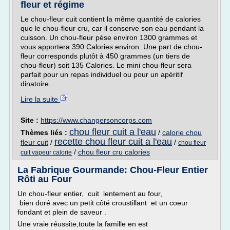
fleur et régime
Le chou-fleur cuit contient la même quantité de calories
que le chou-fleur cru, car il conserve son eau pendant la
cuisson. Un chou-fleur pèse environ 1300 grammes et
vous apportera 390 Calories environ. Une part de chou-
fleur corresponds plutôt à 450 grammes (un tiers de
chou-fleur) soit 135 Calories. Le mini chou-fleur sera
parfait pour un repas individuel ou pour un apéritif
dinatoire...
Lire la suite
Site :
https://www.changersoncorps.com
chou fleur cuit a l'eau
Thèmes liés :
/
calorie chou
recette chou fleur cuit a l'eau
fleur cuit
/
/
chou fleur
/
chou fleur cru calories
cuit vapeur calorie
La Fabrique Gourmande: Chou-Fleur Entier
Rôti au Four
Un chou-fleur entier, cuit lentement au four,
bien doré avec un petit côté croustillant et un coeur
fondant et plein de saveur .
Une vraie réussite,toute la famille en est