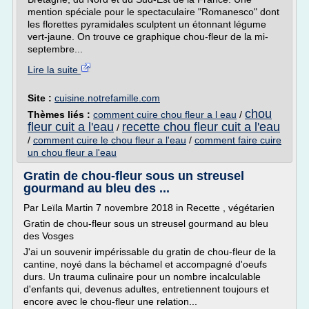
mention spéciale pour le spectaculaire "Romanesco" dont
les florettes pyramidales sculptent un étonnant légume
vert-jaune. On trouve ce graphique chou-fleur de la mi-
septembre...
Lire la suite
Site :
cuisine.notrefamille.com
chou
Thèmes liés :
comment cuire chou fleur a l eau
/
fleur cuit a l'eau
recette chou fleur cuit a l'eau
/
/
comment cuire le chou fleur a l'eau
/
comment faire cuire
un chou fleur a l'eau
Gratin de chou-fleur sous un streusel
gourmand au bleu des ...
Par Leïla Martin 7 novembre 2018 in Recette , végétarien
Gratin de chou-fleur sous un streusel gourmand au bleu
des Vosges
J'ai un souvenir impérissable du gratin de chou-fleur de la
cantine, noyé dans la béchamel et accompagné d'oeufs
durs. Un trauma culinaire pour un nombre incalculable
d'enfants qui, devenus adultes, entretiennent toujours et
encore avec le chou-fleur une relation...