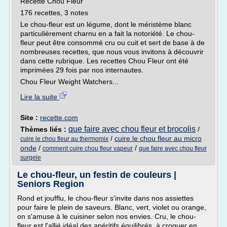
Recette Chou Fleur
176 recettes, 3 notes
Le chou-fleur est un légume, dont le méristème blanc
particulièrement charnu en a fait la notoriété. Le chou-
fleur peut être consommé cru ou cuit et sert de base à de
nombreuses recettes, que nous vous invitons à découvrir
dans cette rubrique. Les recettes Chou Fleur ont été
imprimées 29 fois par nos internautes.
Chou Fleur Weight Watchers...
Lire la suite
Site :
recette.com
que faire avec chou fleur et brocolis
Thèmes liés :
/
/
cuire le chou fleur au micro
cuire le chou fleur au thermomix
onde
/
/
comment cuire chou fleur vapeur
que faire avec chou fleur
surgele
Le chou-fleur, un festin de couleurs |
Seniors Region
Rond et joufflu, le chou-fleur s'invite dans nos assiettes
pour faire le plein de saveurs. Blanc, vert, violet ou orange,
on s'amuse à le cuisiner selon nos envies. Cru, le chou-
fleur est l'allié idéal des apéritifs équilibrés, à croquer en