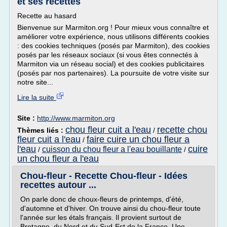
et ses recettes
Recette au hasard
Bienvenue sur Marmiton.org ! Pour mieux vous connaître et
améliorer votre expérience, nous utilisons différents cookies
: des cookies techniques (posés par Marmiton), des cookies
posés par les réseaux sociaux (si vous êtes connectés à
Marmiton via un réseau social) et des cookies publicitaires
(posés par nos partenaires). La poursuite de votre visite sur
notre site...
Lire la suite
Site :
http://www.marmiton.org
chou fleur cuit a l'eau
recette chou
Thèmes liés :
/
fleur cuit a l'eau
faire cuire un chou fleur a
/
l'eau
cuire
cuisson du chou fleur a l'eau bouillante
/
/
un chou fleur a l'eau
Chou-fleur - Recette Chou-fleur - Idées
recettes autour ...
On parle donc de choux-fleurs de printemps, d'été,
d'automne et d'hiver. On trouve ainsi du chou-fleur toute
l'année sur les étals français. Il provient surtout de
Bretagne, du Nord et du Sud-Est de la France. Une