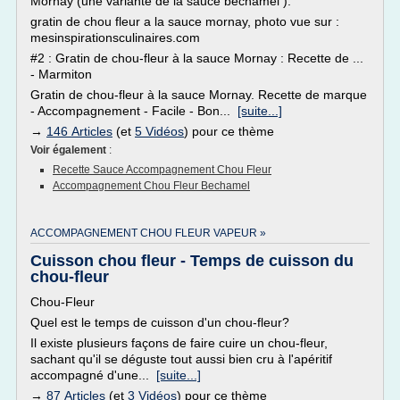
Mornay (une variante de la sauce béchamel ).
gratin de chou fleur a la sauce mornay, photo vue sur :
mesinspirationsculinaires.com
#2 : Gratin de chou-fleur à la sauce Mornay : Recette de ...
- Marmiton
Gratin de chou-fleur à la sauce Mornay. Recette de marque
- Accompagnement - Facile - Bon...
[suite...]
→
146 Articles
(et
5 Vidéos
) pour ce thème
Voir également
:
Recette Sauce Accompagnement Chou Fleur
Accompagnement Chou Fleur Bechamel
ACCOMPAGNEMENT CHOU FLEUR VAPEUR »
Cuisson chou fleur - Temps de cuisson du
chou-fleur
Chou-Fleur
Quel est le temps de cuisson d'un chou-fleur?
Il existe plusieurs façons de faire cuire un chou-fleur,
sachant qu'il se déguste tout aussi bien cru à l'apéritif
accompagné d'une...
[suite...]
→
87 Articles
(et
3 Vidéos
) pour ce thème