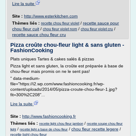
Lire la suite
Site :
http://www.esterkitchen.com
Thèmes liés :
/
recette sauce pour
recette chou fleur violet
chou fleur cuit
/
/
/
chou fleur violet nom
chou fleur violet cru
recette sauce chou fleur cru
Pizza croûte chou-fleur light & sans gluten -
FashionCooking
Plats uniques Tartes & cakes salés & pizzas
Pizza light et sans gluten, la croûte est préparée à base de
chou-fleur mais promis on ne le sent pas!
" data-medium-
file="https://i2.wp.com/www.fashioncooking.fr/wp-
content/uploads/2014/05/pizza-croute-chou-fleur-1.jpg?
fit=300%2C208"...
Lire la suite
Site :
http://www.fashioncooking.fr
Thèmes liés :
/
recette light chou fleur jambon
recette soupe chou fleur
/
/
chou fleur recette legere
/
light
recette light a base de chou fleur
recette light chou fleur