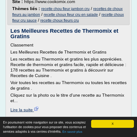
Site :
https://www.cookomix.com
Thèmes liés :
/
recette chou fleur jambon cru
recettes de choux
/
/
fleurs au jambon
recette choux fleur cru en salade
recette choux
/
fleur cru sauce
recette choux fleurs cru
Les Meilleures Recettes de Thermomix et
Gratins
Classement
Les Meilleures Recettes de Thermomix et Gratins
Les recettes au Thermomix et gratins les plus appréciées.
Recette de thermomix et gratins facile, rapide et délicieuse :
178 recettes au Thermomix et gratins à découvrir sur
Recettes de Cuisine .
Voir toutes les recettes au Thermomix ou toutes les recettes
de gratins .
Cliquez sur la photo ou le titre d'une recette au Thermomix
et...
Lire la suite
En poursuivant votre navigation sur ce site, vous acceptez
Site :
recettes.de
X
l'utilisation de cookies pour vous proposer des contenus et
services adaptés à vos centres d'intérêts.
Velouté de chou-fleur et poireau - Mes
En savoir plus