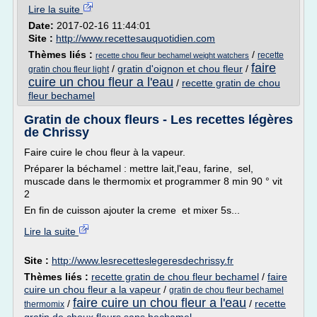
Lire la suite
Date:
2017-02-16 11:44:01
Site :
http://www.recettesauquotidien.com
Thèmes liés :
/
recette
recette chou fleur bechamel weight watchers
faire
/
gratin d'oignon et chou fleur
/
gratin chou fleur light
cuire un chou fleur a l'eau
/
recette gratin de chou
fleur bechamel
Gratin de choux fleurs - Les recettes légères
de Chrissy
Faire cuire le chou fleur à la vapeur.
Préparer la béchamel : mettre lait,l'eau, farine, sel,
muscade dans le thermomix et programmer 8 min 90 ° vit
2
En fin de cuisson ajouter la creme et mixer 5s...
Lire la suite
Site :
http://www.lesrecetteslegeresdechrissy.fr
Thèmes liés :
recette gratin de chou fleur bechamel
/
faire
cuire un chou fleur a la vapeur
/
gratin de chou fleur bechamel
faire cuire un chou fleur a l'eau
/
/
recette
thermomix