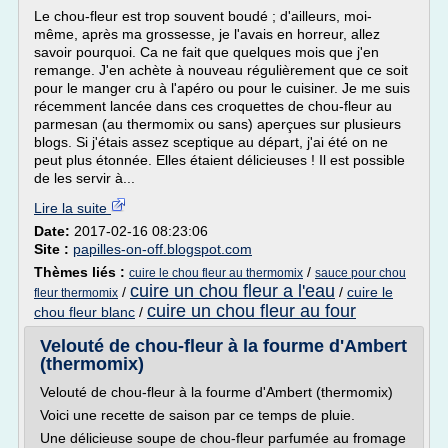
Le chou-fleur est trop souvent boudé ; d'ailleurs, moi-
même, après ma grossesse, je l'avais en horreur, allez
savoir pourquoi. Ca ne fait que quelques mois que j'en
remange. J'en achète à nouveau régulièrement que ce soit
pour le manger cru à l'apéro ou pour le cuisiner. Je me suis
récemment lancée dans ces croquettes de chou-fleur au
parmesan (au thermomix ou sans) aperçues sur plusieurs
blogs. Si j'étais assez sceptique au départ, j'ai été on ne
peut plus étonnée. Elles étaient délicieuses ! Il est possible
de les servir à...
Lire la suite
Date:
2017-02-16 08:23:06
Site :
papilles-on-off.blogspot.com
Thèmes liés :
/
cuire le chou fleur au thermomix
sauce pour chou
cuire un chou fleur a l'eau
/
/
cuire le
fleur thermomix
cuire un chou fleur au four
chou fleur blanc
/
Velouté de chou-fleur à la fourme d'Ambert
(thermomix)
Velouté de chou-fleur à la fourme d'Ambert (thermomix)
Voici une recette de saison par ce temps de pluie.
Une délicieuse soupe de chou-fleur parfumée au fromage