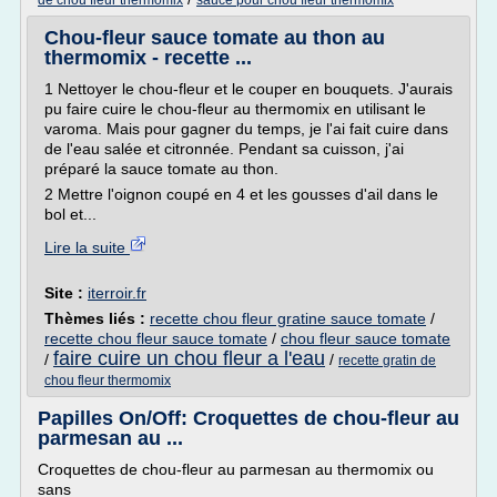
de chou fleur thermomix
sauce pour chou fleur thermomix
Chou-fleur sauce tomate au thon au
thermomix - recette ...
1 Nettoyer le chou-fleur et le couper en bouquets. J'aurais
pu faire cuire le chou-fleur au thermomix en utilisant le
varoma. Mais pour gagner du temps, je l'ai fait cuire dans
de l'eau salée et citronnée. Pendant sa cuisson, j'ai
préparé la sauce tomate au thon.
2 Mettre l'oignon coupé en 4 et les gousses d'ail dans le
bol et...
Lire la suite
Site :
iterroir.fr
Thèmes liés :
recette chou fleur gratine sauce tomate
/
recette chou fleur sauce tomate
/
chou fleur sauce tomate
faire cuire un chou fleur a l'eau
/
/
recette gratin de
chou fleur thermomix
Papilles On/Off: Croquettes de chou-fleur au
parmesan au ...
Croquettes de chou-fleur au parmesan au thermomix ou
sans