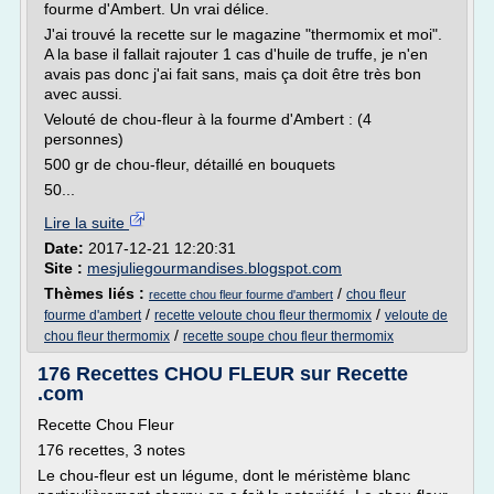
fourme d'Ambert. Un vrai délice.
J'ai trouvé la recette sur le magazine "thermomix et moi".
A la base il fallait rajouter 1 cas d'huile de truffe, je n'en
avais pas donc j'ai fait sans, mais ça doit être très bon
avec aussi.
Velouté de chou-fleur à la fourme d'Ambert : (4
personnes)
500 gr de chou-fleur, détaillé en bouquets
50...
Lire la suite
Date:
2017-12-21 12:20:31
Site :
mesjuliegourmandises.blogspot.com
Thèmes liés :
/
chou fleur
recette chou fleur fourme d'ambert
/
/
fourme d'ambert
recette veloute chou fleur thermomix
veloute de
/
chou fleur thermomix
recette soupe chou fleur thermomix
176 Recettes CHOU FLEUR sur Recette
.com
Recette Chou Fleur
176 recettes, 3 notes
Le chou-fleur est un légume, dont le méristème blanc