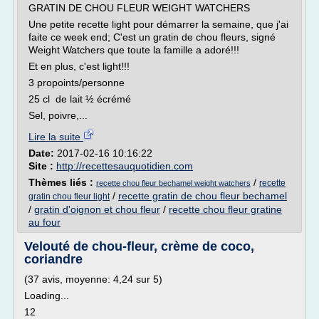
GRATIN DE CHOU FLEUR WEIGHT WATCHERS
Une petite recette light pour démarrer la semaine, que j'ai
faite ce week end; C'est un gratin de chou fleurs, signé
Weight Watchers que toute la famille a adoré!!!
Et en plus, c'est light!!!
3 propoints/personne
25 cl de lait ½ écrémé
Sel, poivre,...
Lire la suite
Date:
2017-02-16 10:16:22
Site :
http://recettesauquotidien.com
Thèmes liés :
/
recette
recette chou fleur bechamel weight watchers
/
recette gratin de chou fleur bechamel
gratin chou fleur light
/
gratin d'oignon et chou fleur
/
recette chou fleur gratine
au four
Velouté de chou-fleur, crème de coco,
coriandre
(37 avis, moyenne: 4,24 sur 5)
Loading...
12