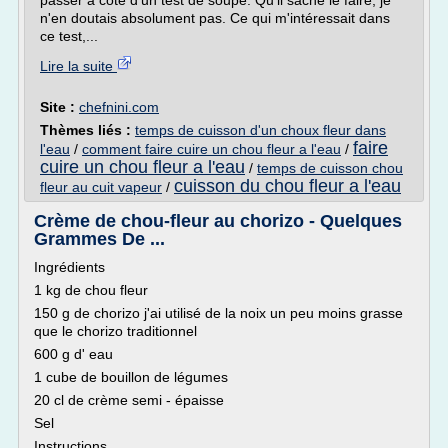
passer à côté d'un test de soupe. Qu'il sache le faire, je
n'en doutais absolument pas. Ce qui m'intéressait dans
ce test,...
Lire la suite
Site :
chefnini.com
Thèmes liés :
temps de cuisson d'un choux fleur dans
faire
l'eau
/
comment faire cuire un chou fleur a l'eau
/
cuire un chou fleur a l'eau
/
temps de cuisson chou
cuisson du chou fleur a l'eau
fleur au cuit vapeur
/
Crème de chou-fleur au chorizo - Quelques
Grammes De ...
Ingrédients
1 kg de chou fleur
150 g de chorizo j'ai utilisé de la noix un peu moins grasse
que le chorizo traditionnel
600 g d' eau
1 cube de bouillon de légumes
20 cl de crème semi - épaisse
Sel
Instructions