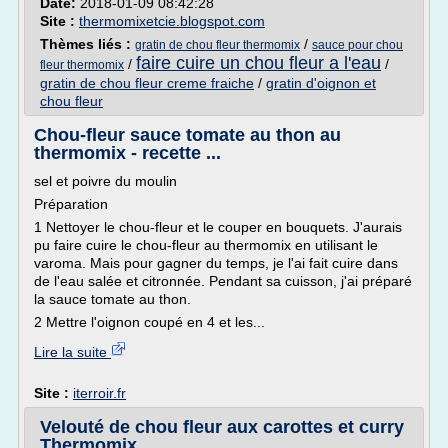
Date:
2018-01-09 08:42:28
Site :
thermomixetcie.blogspot.com
Thèmes liés :
/
gratin de chou fleur thermomix
sauce pour chou
faire cuire un chou fleur a l'eau
/
/
fleur thermomix
gratin de chou fleur creme fraiche
/
gratin d'oignon et
chou fleur
Chou-fleur sauce tomate au thon au
thermomix - recette ...
sel et poivre du moulin
Préparation
1 Nettoyer le chou-fleur et le couper en bouquets. J'aurais
pu faire cuire le chou-fleur au thermomix en utilisant le
varoma. Mais pour gagner du temps, je l'ai fait cuire dans
de l'eau salée et citronnée. Pendant sa cuisson, j'ai préparé
la sauce tomate au thon.
2 Mettre l'oignon coupé en 4 et les...
Lire la suite
Site :
iterroir.fr
Velouté de chou fleur aux carottes et curry
Thermomix ...