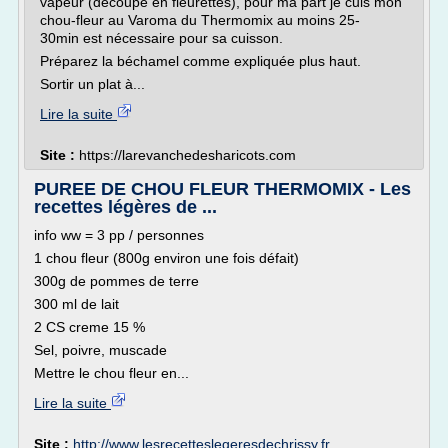
vapeur (découpé en fleurettes), pour ma part je cuis mon
chou-fleur au Varoma du Thermomix au moins 25-
30min est nécessaire pour sa cuisson.
Préparez la béchamel comme expliquée plus haut.
Sortir un plat à...
Lire la suite
Site :
https://larevanchedesharicots.com
PUREE DE CHOU FLEUR THERMOMIX - Les
recettes légères de ...
info ww = 3 pp / personnes
1 chou fleur (800g environ une fois défait)
300g de pommes de terre
300 ml de lait
2 CS creme 15 %
Sel, poivre, muscade
Mettre le chou fleur en...
Lire la suite
Site :
http://www.lesrecetteslegeresdechrissy.fr