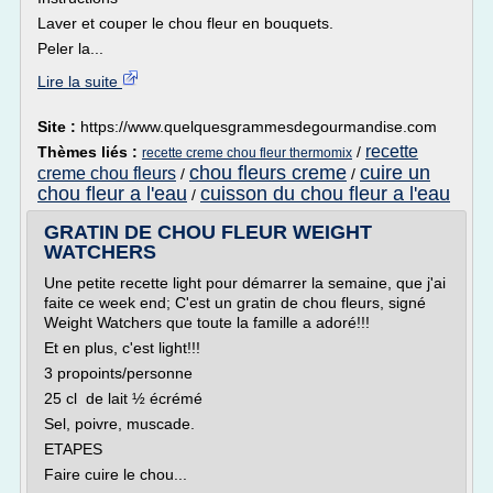
Laver et couper le chou fleur en bouquets.
Peler la...
Lire la suite
Site :
https://www.quelquesgrammesdegourmandise.com
recette
Thèmes liés :
/
recette creme chou fleur thermomix
chou fleurs creme
cuire un
creme chou fleurs
/
/
chou fleur a l'eau
cuisson du chou fleur a l'eau
/
GRATIN DE CHOU FLEUR WEIGHT
WATCHERS
Une petite recette light pour démarrer la semaine, que j'ai
faite ce week end; C'est un gratin de chou fleurs, signé
Weight Watchers que toute la famille a adoré!!!
Et en plus, c'est light!!!
3 propoints/personne
25 cl de lait ½ écrémé
Sel, poivre, muscade.
ETAPES
Faire cuire le chou...