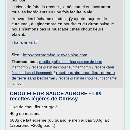
bonjour
je viens de faire la recette , la béchamel en incorporant
tous les ingrédients en une fois facilite la vie ,
trouvant les béchamels fades , j'y ajoute toujours de
curcuma , du gingembre en poudre et du citron puisque
nous n'aimons pas la muscade ; mes choux fleurs
étaient...
Lire la suite
Site :
http://thermominoux.over-blog.com
Thèmes liés :
recette gratin chou fleur pomme de terre
/
/
thermomix
recette gratin de chou fleur thermomix
recette chou
/
recette gratin chou fleur pomme
fleur bechamel thermomix
de terre sans bechamel
/
recette gratin de chou fleur bechamel
jambon
CHOU FLEUR SAUCE AURORE - Les
recettes légères de Chrissy
1 kg de chou fleur surgelé
40 g de maizena
500g de lait ecremé (ou quand je n'en ai pas 300g lait
1/2ecreme +200g eau...)