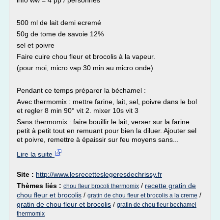
info ww = 4 pp / personnes
500 ml de lait demi ecremé
50g de tome de savoie 12%
sel et poivre
Faire cuire chou fleur et brocolis à la vapeur.
(pour moi, micro vap 30 min au micro onde)
Pendant ce temps préparer la béchamel :
Avec thermomix : mettre farine, lait, sel, poivre dans le bol
et regler 8 min 90° vit 2. mixer 10s vit 3
Sans thermomix : faire bouillir le lait, verser sur la farine
petit à petit tout en remuant pour bien la diluer. Ajouter sel
et poivre, remettre à épaissir sur feu moyens sans...
Lire la suite
Site :
http://www.lesrecetteslegeresdechrissy.fr
Thèmes liés :
/
recette gratin de
chou fleur brocoli thermomix
chou fleur et brocolis
/
/
gratin de chou fleur et brocolis a la creme
gratin de chou fleur et brocolis
/
gratin de chou fleur bechamel
thermomix