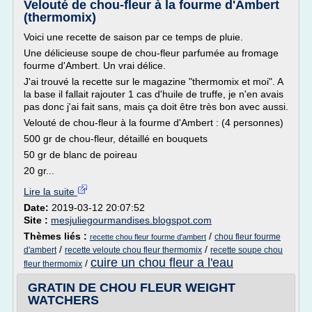
Velouté de chou-fleur à la fourme d'Ambert
(thermomix)
Voici une recette de saison par ce temps de pluie.
Une délicieuse soupe de chou-fleur parfumée au fromage
fourme d'Ambert. Un vrai délice.
J'ai trouvé la recette sur le magazine "thermomix et moi". A
la base il fallait rajouter 1 cas d'huile de truffe, je n'en avais
pas donc j'ai fait sans, mais ça doit être très bon avec aussi.
Velouté de chou-fleur à la fourme d'Ambert : (4 personnes)
500 gr de chou-fleur, détaillé en bouquets
50 gr de blanc de poireau
20 gr...
Lire la suite
Date:
2019-03-12 20:07:52
Site :
mesjuliegourmandises.blogspot.com
Thèmes liés :
/
chou fleur fourme
recette chou fleur fourme d'ambert
/
/
d'ambert
recette veloute chou fleur thermomix
recette soupe chou
cuire un chou fleur a l'eau
/
fleur thermomix
GRATIN DE CHOU FLEUR WEIGHT
WATCHERS