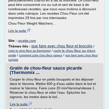
particulièrement charnu en a fait la notoriété. Le chou-fleur
peut être consommé cru ou cuit et sert de base à de
nombreuses recettes, que nous vous invitons à découvrir
dans cette rubrique. Les recettes Chou Fleur ont été
imprimées 29 fois par nos internautes.
Chou Fleur Weight Watchers...
Lire la suite
Site :
recette.com
que faire avec chou fleur et brocolis
Thèmes liés :
/
/
cuire le chou fleur au micro
cuire le chou fleur au thermomix
onde
/
/
comment cuire chou fleur vapeur
que faire avec chou fleur
surgele
Gratin de chou-fleur sauce picarde
(Thermomix ...
Couper le chou-fleur en petits bouquets et les déposer
dans le Varoma. Mettre 600 g d'eau salée dans le bol et
insérer le Varoma. Faire cuire 20 min/Varoma/vitesse 1.
Réserver le chou-fleur et vider l'eau. Eplucher les
oignons, les mettre dans le bol...
Lire la suite