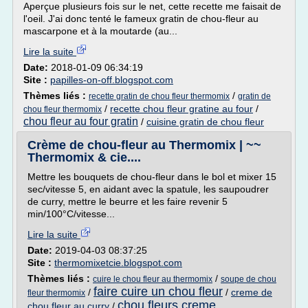
Aperçue plusieurs fois sur le net, cette recette me faisait de
l'oeil. J'ai donc tenté le fameux gratin de chou-fleur au
mascarpone et à la moutarde (au...
Lire la suite
Date:
2018-01-09 06:34:19
Site :
papilles-on-off.blogspot.com
Thèmes liés :
/
recette gratin de chou fleur thermomix
gratin de
/
recette chou fleur gratine au four
/
chou fleur thermomix
chou fleur au four gratin
/
cuisine gratin de chou fleur
Crème de chou-fleur au Thermomix | ~~
Thermomix & cie....
Mettre les bouquets de chou-fleur dans le bol et mixer 15
sec/vitesse 5, en aidant avec la spatule, les saupoudrer
de curry, mettre le beurre et les faire revenir 5
min/100°C/vitesse...
Lire la suite
Date:
2019-04-03 08:37:25
Site :
thermomixetcie.blogspot.com
Thèmes liés :
/
cuire le chou fleur au thermomix
soupe de chou
faire cuire un chou fleur
/
/
creme de
fleur thermomix
chou fleurs creme
chou fleur au curry
/