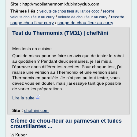
Site :
http://mobilethermomixfr.bimbyclub.com
Thèmes liés :
/
veloute de chou fleur au lait de coco
recette
/
/
recette
veloute chou fleur au curry
veloute de chou fleur au curry
soupe chou fleur curry
/
soupe de chou fleur au curry
Test du Thermomix (TM31) | chefNini
.
Mes tests en cuisine
Quoi de mieux pour se faire un avis que de tester le robot
au quotidien ? Pendant deux semaines, je l'ai mis à
l'épreuve dans différentes recettes. Pour chaque test, j'ai
réalisé une version au Thermomix et une version sans
Thermomix en parallèle. Je n'ai pas pu tout tester, vous
devez vous en douter, mais j'ai essayé tant que possible
de varier les préparations...
Lire la suite
Site :
chefnini.com
Crème de chou-fleur au parmesan et tuiles
croustillantes ...
½ Kubor