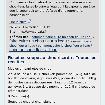
Commencez tout d'abord par nettoyer et détailler votre
chou-fleur, faites-le cuire à l'eau ou à la vapeur jusqu'à ce
que le coeur soit tendre. À l'aide d'une fourchette,
écrasez-le de...
Lire la suite
Date:
2017-02-16 14:31:13
Site :
http://www.grazia.fr
Thèmes liés :
comment faire cuire un chou fleur a l'eau
/
faire cuire un chou fleur a l'eau
/
comment cuire
chou fleur a l eau
/
comment cuire le chou fleur a l'eau
/
cuire un chou fleur a l'eau
Recettes soupe au chou ricardo : Toutes les
recettes
Moules en papillotes de chou
2 c. à soupe d'huile, 1 chou vert pommé de 1,6 kg, 50 cl de
bouillon de volaille, 4 gousses d'ail, poivre du moulin, 200 g
de moules cuites décoquillées, 1 oignon, 12 baies de
genièvre, 1 c. à soupe de gingembre râpé, 8 c. à soupe de
crème fraîche
8 Personne(s)
Soupe au chou et champignons