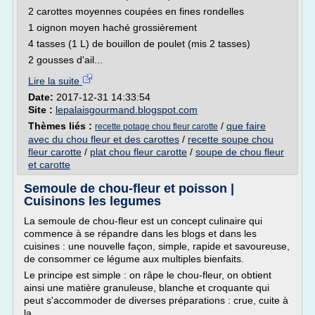
2 carottes moyennes coupées en fines rondelles
1 oignon moyen haché grossièrement
4 tasses (1 L) de bouillon de poulet (mis 2 tasses)
2 gousses d'ail...
Lire la suite
Date:
2017-12-31 14:33:54
Site :
lepalaisgourmand.blogspot.com
Thèmes liés :
/
que faire
recette potage chou fleur carotte
avec du chou fleur et des carottes
/
recette soupe chou
fleur carotte
/
plat chou fleur carotte
/
soupe de chou fleur
et carotte
Semoule de chou-fleur et poisson |
Cuisinons les legumes
La semoule de chou-fleur est un concept culinaire qui
commence à se répandre dans les blogs et dans les
cuisines : une nouvelle façon, simple, rapide et savoureuse,
de consommer ce légume aux multiples bienfaits.
Le principe est simple : on râpe le chou-fleur, on obtient
ainsi une matière granuleuse, blanche et croquante qui
peut s'accommoder de diverses préparations : crue, cuite à
la...