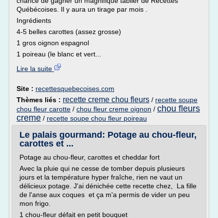
chance de gagner un magnifique tablier de Recettes
Québécoises. Il y aura un tirage par mois .
Ingrédients
4-5 belles carottes (assez grosse)
1 gros oignon espagnol
1 poireau (le blanc et vert...
Lire la suite
Site :
recettesquebecoises.com
recette creme chou fleurs
Thèmes liés :
/
recette soupe
chou fleurs
chou fleur carotte
/
chou fleur creme oignon
/
creme
/
recette soupe chou fleur poireau
Le palais gourmand: Potage au chou-fleur,
carottes et ...
Potage au chou-fleur, carottes et cheddar fort
Avec la pluie qui ne cesse de tomber depuis plusieurs
jours et la température hyper fraîche, rien ne vaut un
délicieux potage. J'ai dénichée cette recette chez, La fille
de l'anse aux coques et ça m'a permis de vider un peu
mon frigo.
1 chou-fleur défait en petit bouquet