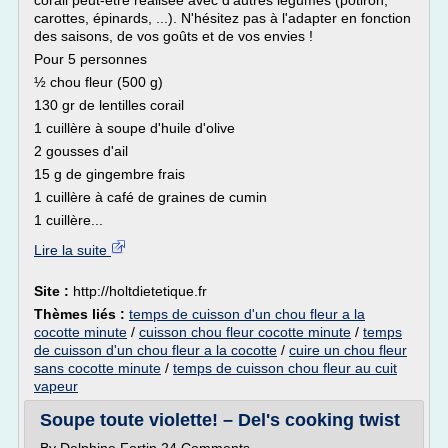
corail peut-être réalisée avec d'autres légumes (potiron,
carottes, épinards, ...). N'hésitez pas à l'adapter en fonction
des saisons, de vos goûts et de vos envies !
Pour 5 personnes
½ chou fleur (500 g)
130 gr de lentilles corail
1 cuillère à soupe d'huile d'olive
2 gousses d'ail
15 g de gingembre frais
1 cuillère à café de graines de cumin
1 cuillère...
Lire la suite
Site :
http://holtdietetique.fr
Thèmes liés :
temps de cuisson d'un chou fleur a la
cocotte minute
/
cuisson chou fleur cocotte minute
/
temps
de cuisson d'un chou fleur a la cocotte
/
cuire un chou fleur
sans cocotte minute
/
temps de cuisson chou fleur au cuit
vapeur
Soupe toute violette! – Del's cooking twist