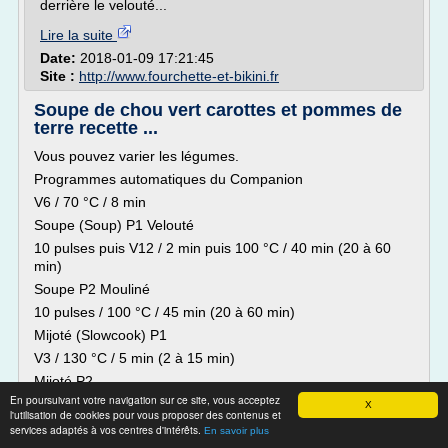
derrière le velouté...
Lire la suite
Date:
2018-01-09 17:21:45
Site :
http://www.fourchette-et-bikini.fr
Soupe de chou vert carottes et pommes de
terre recette ...
Vous pouvez varier les légumes.
Programmes automatiques du Companion
V6 / 70 °C / 8 min
Soupe (Soup) P1 Velouté
10 pulses puis V12 / 2 min puis 100 °C / 40 min (20 à 60
min)
Soupe P2 Mouliné
10 pulses / 100 °C / 45 min (20 à 60 min)
Mijoté (Slowcook) P1
V3 / 130 °C / 5 min (2 à 15 min)
Mijoté P2
En poursuivant votre navigation sur ce site, vous acceptez
V1 / 95 °C / 45 min (10 min à 2 h)
X
l'utilisation de cookies pour vous proposer des contenus et
Mijoté P3
services adaptés à vos centres d'intérêts.
En savoir plus