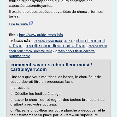
feuilles super hydrophobes qui leurs confèrent des
capacités autonettoyantes.
Il existe quelques espèces et variétés de choux : formes,
tailles,...
Lire la suite
Site :
http://www.guide-resto.info
chou fleur cuit
Thèmes liés :
variete chou fleur jaune
/
a l'eau
recette chou fleur cuit a l'eau
/
/
recette gratin
/
gratin chou fleur carotte
chou fleur brocoli pomme terre
pomme terre
comment savoir si chou fleur moisi /
cardplayerr.com
Une fois que vous maîtrisez les bases, le chou-fleur de
coupe devrait être un processus facile.
Instructions
o Décoller les feuilles à la tige.
o Laver le chou-fleur et rogner des taches brunes en les
grattant avec votre couteau.
o Placez le chou-fleur sur votre planche à découper et le
tenir fermement en place par la «tête» ou supérieure.