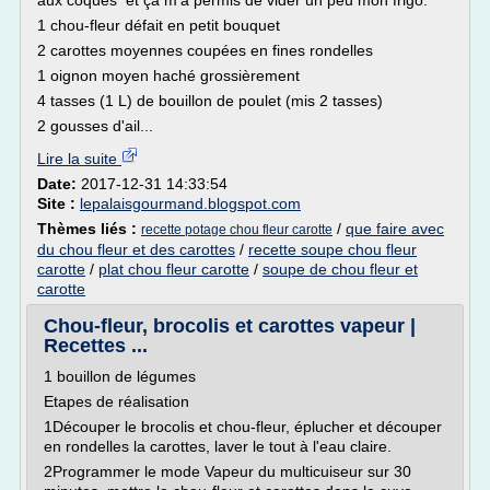
aux coques et ça m'a permis de vider un peu mon frigo.
1 chou-fleur défait en petit bouquet
2 carottes moyennes coupées en fines rondelles
1 oignon moyen haché grossièrement
4 tasses (1 L) de bouillon de poulet (mis 2 tasses)
2 gousses d'ail...
Lire la suite
Date:
2017-12-31 14:33:54
Site :
lepalaisgourmand.blogspot.com
Thèmes liés :
/
que faire avec
recette potage chou fleur carotte
du chou fleur et des carottes
/
recette soupe chou fleur
carotte
/
plat chou fleur carotte
/
soupe de chou fleur et
carotte
Chou-fleur, brocolis et carottes vapeur |
Recettes ...
1 bouillon de légumes
Etapes de réalisation
1Découper le brocolis et chou-fleur, éplucher et découper
en rondelles la carottes, laver le tout à l'eau claire.
2Programmer le mode Vapeur du multicuiseur sur 30