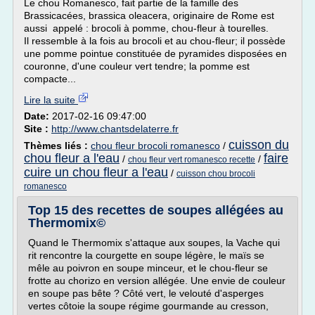
Le chou Romanesco, fait partie de la famille des
Brassicacées, brassica oleacera, originaire de Rome est
aussi appelé : brocoli à pomme, chou-fleur à tourelles.
Il ressemble à la fois au brocoli et au chou-fleur; il possède
une pomme pointue constituée de pyramides disposées en
couronne, d'une couleur vert tendre; la pomme est
compacte...
Lire la suite
Date:
2017-02-16 09:47:00
Site :
http://www.chantsdelaterre.fr
cuisson du
Thèmes liés :
chou fleur brocoli romanesco
/
chou fleur a l'eau
faire
/
/
chou fleur vert romanesco recette
cuire un chou fleur a l'eau
/
cuisson chou brocoli
romanesco
Top 15 des recettes de soupes allégées au
Thermomix©
Quand le Thermomix s'attaque aux soupes, la Vache qui
rit rencontre la courgette en soupe légère, le maïs se
mêle au poivron en soupe minceur, et le chou-fleur se
frotte au chorizo en version allégée. Une envie de couleur
en soupe pas bête ? Côté vert, le velouté d'asperges
vertes côtoie la soupe régime gourmande au cresson,