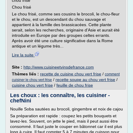
chou frisé
Chou frisé
Le chou frisé, comme ses cousins le brocoli, le chou-fleur
et le chou, est un descendant du chou sauvage et
appartient à la famille des brassicacées. Cette plante
serait, selon les recherches, originaire d'Asie et aurait été
introduite en Europe par des groupes celtes errants.
Après avoir été une culture significative dans la Rome
antique et un légume très...
Lire la suite
Site :
http://www.cuisineetvinsdefrance.com
Thèmes liés :
recette de cuisine chou vert frise
/
comment
/
recette soupe au chou vert frise
/
cuisiner le chou vert frise
cuisine chou vert frise
/
feuille de chou frise
Les choux : les connaître, les cuisiner -
chefNini
Nouille Soba sautées au brocoli, gingembre et noix de cajou
Sa préparation est rapide : coupez les petits bouquets et
lavez-les. Souvent, on jette le pied, mais il peut aussi être
consommé. Il faut juste le couper en bâtonnet car il est plus
long à cuire. Il faut compter 5 à 7 minutes de cuisson pour