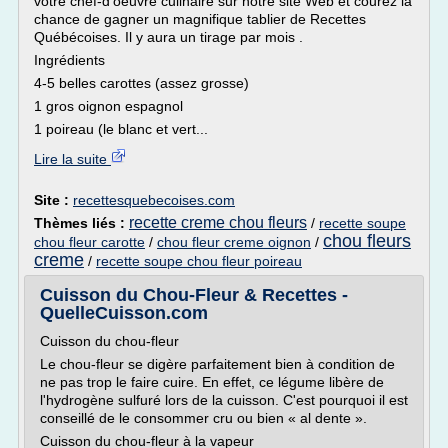
votre chef-d'oeuvre culinaire sur notre site Web et courez la
chance de gagner un magnifique tablier de Recettes
Québécoises. Il y aura un tirage par mois .
Ingrédients
4-5 belles carottes (assez grosse)
1 gros oignon espagnol
1 poireau (le blanc et vert...
Lire la suite
Site :
recettesquebecoises.com
recette creme chou fleurs
Thèmes liés :
/
recette soupe
chou fleurs
chou fleur carotte
/
chou fleur creme oignon
/
creme
/
recette soupe chou fleur poireau
Cuisson du Chou-Fleur & Recettes -
QuelleCuisson.com
Cuisson du chou-fleur
Le chou-fleur se digère parfaitement bien à condition de
ne pas trop le faire cuire. En effet, ce légume libère de
l'hydrogène sulfuré lors de la cuisson. C'est pourquoi il est
conseillé de le consommer cru ou bien « al dente ».
Cuisson du chou-fleur à la vapeur