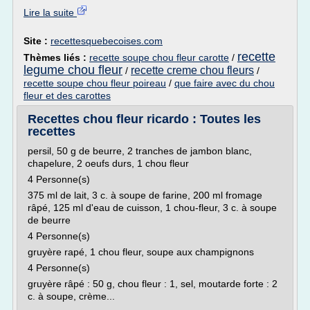
Lire la suite
Site :
recettesquebecoises.com
recette
Thèmes liés :
recette soupe chou fleur carotte
/
legume chou fleur
recette creme chou fleurs
/
/
recette soupe chou fleur poireau
/
que faire avec du chou
fleur et des carottes
Recettes chou fleur ricardo : Toutes les
recettes
persil, 50 g de beurre, 2 tranches de jambon blanc,
chapelure, 2 oeufs durs, 1 chou fleur
4 Personne(s)
375 ml de lait, 3 c. à soupe de farine, 200 ml fromage
râpé, 125 ml d'eau de cuisson, 1 chou-fleur, 3 c. à soupe
de beurre
4 Personne(s)
gruyère rapé, 1 chou fleur, soupe aux champignons
4 Personne(s)
gruyère râpé : 50 g, chou fleur : 1, sel, moutarde forte : 2
c. à soupe, crème...