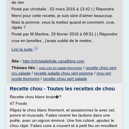
de rien
Posté par christalie , 02 mars 2016 à 13:42 | | Répondre
Merci pour cette recette, je suis sûre d'aimer beaucoup.
Mais la pomme, vous la mettez quand et comment, crue,
râpée ?
Posté par M.Martine, 29 février 2016 à 08:51 | | Répondre
crue en lamelles , j'avais oublié de le mettre...
Lire la suite
Site :
http://christaliefolie.canalblog.com
Thèmes liés :
/
recette chou vert
chou vert en salade thermomix
cru salade
/
recette salade chou vert pomme
/
chou vert
/
recette chou vert salade
recette thermomix
Recette chou - Toutes les recettes de chou
Recette chou blanc brais�?
47 Foods
Râpez le chou blanc finement, et assaisonnez le avec sel,
poivre et muscade. Faites revenir les lardons dans une
poêle, avec un oignon émincé. Une fois coloré, ajoutez le
chou râpé. Faites cuire à couvert et à petit feu en mouillant