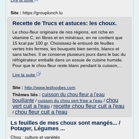
Lire la suite
Site :
https://grouplunch.lu
Recette de Trucs et astuces: les choux.
Le chou-fleur originaire de nos régions, est riche en
vitamine C, en fibres et en minéraux, en ne contient que
15 kcal par 100 gr. Choisissez-le entouré de feuilles
vertes très fermes, les bouquets bien serrés, blancs et
sans taches. Il se conserve plusieurs jours dans le bac du
réfrigérateur emballé dans un essuie de cuisine humide.
Pour que le chou-fleur reste blanc pendant la cuisson,...
Lire la suite
Site :
http://www.lesfoodies.com
cuisson du chou fleur a l'eau
Thèmes liés :
chou
bouillante
/
cuisson du chou vert frise a l'eau
/
vert cuit a l'eau
recette chou fleur cuit a l'eau
/
chou fleur cuit a l'eau
/
Ls feuilles de mes choux sont mangés... /
Potager, Légumes ...
Chou : culture et variétés