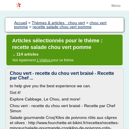
Menu
Accueil
>
Thèmes & articles : chou vert
>
chou vert
pomme
>
recette salade chou vert pomme
Articles sélectionnés pour le thème :
recette salade chou vert pomme
114 articles
→
Voir également
1 Vidéos
pour ce thème
Chou vert - recette du chou vert braisé - Recette
par Chef ...
to help give you the best experience we can.
Got it!
Explore Cabbage, Le Chou, and more!
Chou vert - recette du chou vert braisé - Recette par Chef
Simon
Salade gourmande Croq'Kilos de poivrons rôtis aux câpres
et olives : http://www.fourchette-et-bikini.fr/recettes/recettes-
minceur/salade-gourmande-croqkilos-de-poivrons-rotis-