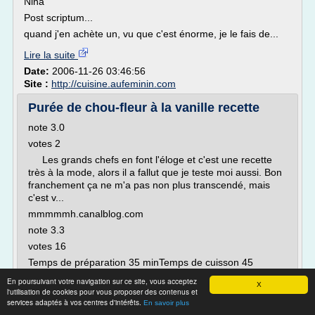
Nina
Post scriptum...
quand j'en achète un, vu que c'est énorme, je le fais de...
Lire la suite
Date:
2006-11-26 03:46:56
Site :
http://cuisine.aufeminin.com
Purée de chou-fleur à la vanille recette
note 3.0
votes 2
Les grands chefs en font l'éloge et c'est une recette
très à la mode, alors il a fallut que je teste moi aussi. Bon
franchement ça ne m'a pas non plus transcendé, mais
c'est v...
mmmmmh.canalblog.com
note 3.3
votes 16
Temps de préparation 35 minTemps de cuisson 45
minIngrédients pour 6 personnes =>1 beau chou-
En poursuivant votre navigation sur ce site, vous acceptez
X
fleurPour la sauc ...
l'utilisation de cookies pour vous proposer des contenus et
services adaptés à vos centres d'intérêts.
En savoir plus
Lire la suite