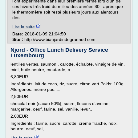
l'ont expérimenté dans leur première ferme lors d'un de
ces hivers très froid du milieu des années 80 : après que
le thermomètre soit resté plusieurs jours aux alentours
des...
Lire la suite
Date:
2018-01-09 21:04:50
Site :
http://www.biaujardindegrannod.com
Njord - Office Lunch Delivery Service
Luxembourg
lentilles vertes, saumon , carotte, échalote, vinaigre de vin,
miel, huile neutre, moutarde, a..
6,80EUR
Ingrédients: lait de coco, riz, sucre, citron vert Poids: 100g
Allergènes: même pas.....
2,50EUR
chocolat noir (cacao 50%), sucre, flocons d'avoine,
margarine, oeuf, farine, sel, vanille, levur..
2,00EUR
Ingredients : farine, sucre, carotte, crème fraîche, noix,
beurre, oeuf, sel,...