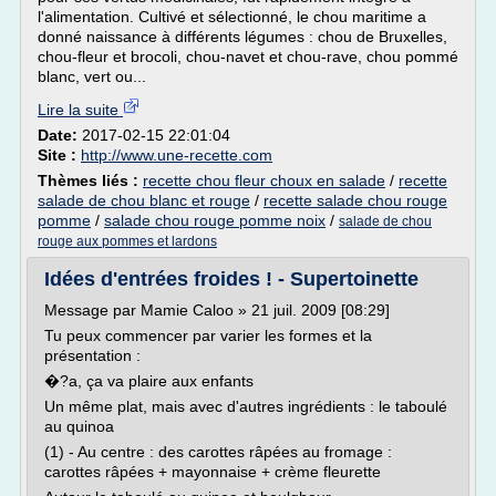
l'alimentation. Cultivé et sélectionné, le chou maritime a
donné naissance à différents légumes : chou de Bruxelles,
chou-fleur et brocoli, chou-navet et chou-rave, chou pommé
blanc, vert ou...
Lire la suite
Date:
2017-02-15 22:01:04
Site :
http://www.une-recette.com
Thèmes liés :
recette chou fleur choux en salade
/
recette
salade de chou blanc et rouge
/
recette salade chou rouge
pomme
/
salade chou rouge pomme noix
/
salade de chou
rouge aux pommes et lardons
Idées d'entrées froides ! - Supertoinette
Message par Mamie Caloo » 21 juil. 2009 [08:29]
Tu peux commencer par varier les formes et la
présentation :
�?a, ça va plaire aux enfants
Un même plat, mais avec d'autres ingrédients : le taboulé
au quinoa
(1) - Au centre : des carottes râpées au fromage :
carottes râpées + mayonnaise + crème fleurette