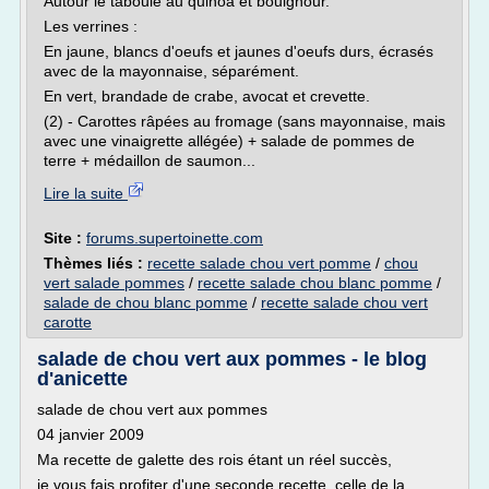
Autour le taboulé au quinoa et boulghour.
Les verrines :
En jaune, blancs d'oeufs et jaunes d'oeufs durs, écrasés
avec de la mayonnaise, séparément.
En vert, brandade de crabe, avocat et crevette.
(2) - Carottes râpées au fromage (sans mayonnaise, mais
avec une vinaigrette allégée) + salade de pommes de
terre + médaillon de saumon...
Lire la suite
Site :
forums.supertoinette.com
Thèmes liés :
recette salade chou vert pomme
/
chou
vert salade pommes
/
recette salade chou blanc pomme
/
salade de chou blanc pomme
/
recette salade chou vert
carotte
salade de chou vert aux pommes - le blog
d'anicette
salade de chou vert aux pommes
04 janvier 2009
Ma recette de galette des rois étant un réel succès,
je vous fais profiter d'une seconde recette, celle de la