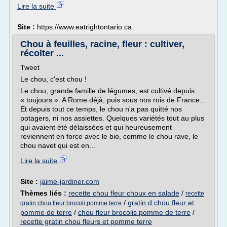
Lire la suite
Site :
https://www.eatrightontario.ca
Chou à feuilles, racine, fleur : cultiver,
récolter ...
Tweet
Le chou, c'est chou !
Le chou, grande famille de légumes, est cultivé depuis
« toujours ». A Rome déjà, puis sous nos rois de France...
Et depuis tout ce temps, le chou n'a pas quitté nos
potagers, ni nos assiettes. Quelques variétés tout au plus
qui avaient été délaissées et qui heureusement
reviennent en force avec le bio, comme le chou rave, le
chou navet qui est en...
Lire la suite
Site :
jaime-jardiner.com
Thèmes liés :
recette chou fleur choux en salade
/
recette
/
gratin d chou fleur et
gratin chou fleur brocoli pomme terre
pomme de terre
/
chou fleur brocolis pomme de terre
/
recette gratin chou fleurs et pomme terre