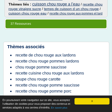
cuisson chou rouge a l'eau
Thèmes liés :
/
recette chou
rouge vinaigre sucre
/
temps de cuisson d un chou rouge
/
cuisson chou rouge eau
/
recette chou rouge aux pommes et lard
37 Ressources
Thèmes associés
recette de chou rouge aux lardons
recette chou rouge pommes lardons
chou rouge pomme saucisse
recette cuisine chou rouge aux lardons
soupe chou rouge carotte
recette chou rouge pomme saucisse
recette chou rouge pomme porc
recette chou rouge lardons pommes de terre
En poursuivant votre navigation sur ce site, vous acceptez
X
chou rouge aux pommes et aux lardons
l'utilisation de cookies pour vous proposer des contenus et
services adaptés à vos centres d'intérêts.
En savoir plus
poelee chou blanc carottes