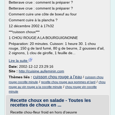
Betterave crue : comment la préparer ?
Betterave crue : comment la préparer ?
Comment cuire une côte de boeuf au four
Comment cuire à la plancha ?
12 décembre 2002 à 17h32
***cuisson choux***
1 CHOU ROUGE A LA BOURGUIGNONNE
Préparation: 20 minutes. Cuisson: 1 heure 30. 1 chou
rouge, 150 g de lard fumé, 80 g de beurre, 2 gousses d'ail,
2 oignons, 1 clou de girofle, 1 feuille de...
Lire la suite
Date:
2002-12-12 23:29:16
Site :
http://cuisine.aufeminin.com
cuisson chou rouge a l'eau
Thèmes liés :
/
cuisson chou
/
/
rouge cocotte minute
recette chou rouge aux pommes et lard
chou
/
rouge au vin rouge a la cocotte minute
chou rouge vin cocotte
minute
Recette choux en salade - Toutes les
recettes de choux en ...
Recette chou-fleur froid en hors d'oeuvre