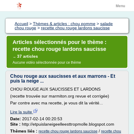
Menu
Accueil
>
Thèmes & articles : chou pomme
>
salade
chou rouge
>
recette chou rouge lardons saucisse
Articles sélectionnés pour le thème :
recette chou rouge lardons saucisse
37 articles
→
Aucune vidéo sélectionnée pour ce thème
Chou rouge aux saucisses et aux marrons - Et
puis la neige ...
CHOU ROUGE AUX SAUCISSES ET LARDONS
(recette trouvée sur marmiton.org revue et corrigée)
Par contre avec ma recette, je vous dit la vérité...
Lire la suite
Date:
2017-02-14 00:20:53
Site :
http://etpuislaneigeelleesttropmolle.blogspot.com
Thèmes liés :
/
recette chou rouge lardons saucisse
recette chou