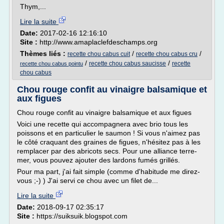
Thym,...
Lire la suite
Date:
2017-02-16 12:16:10
Site :
http://www.amaplaclefdeschamps.org
Thèmes liés :
/
/
recette chou cabus cuit
recette chou cabus cru
/
/
recette chou cabus saucisse
recette
recette chou cabus pointu
chou cabus
Chou rouge confit au vinaigre balsamique et
aux figues
Chou rouge confit au vinaigre balsamique et aux figues
Voici une recette qui accompagnera avec brio tous les
poissons et en particulier le saumon ! Si vous n'aimez pas
le côté craquant des graines de figues, n'hésitez pas à les
remplacer par des abricots secs. Pour une alliance terre-
mer, vous pouvez ajouter des lardons fumés grillés.
Pour ma part, j'ai fait simple (comme d'habitude me direz-
vous ;-) ) J'ai servi ce chou avec un filet de...
Lire la suite
Date:
2018-09-17 02:35:17
Site :
https://suiksuik.blogspot.com