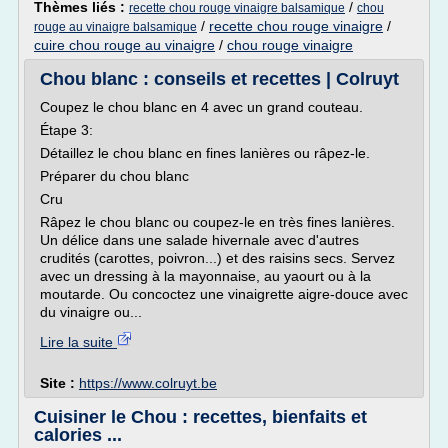
Thèmes liés :
/
recette chou rouge vinaigre balsamique
chou
/
recette chou rouge vinaigre
/
rouge au vinaigre balsamique
cuire chou rouge au vinaigre
/
chou rouge vinaigre
Chou blanc : conseils et recettes | Colruyt
Coupez le chou blanc en 4 avec un grand couteau.
Étape 3:
Détaillez le chou blanc en fines lanières ou râpez-le.
Préparer du chou blanc
Cru
Râpez le chou blanc ou coupez-le en très fines lanières.
Un délice dans une salade hivernale avec d'autres
crudités (carottes, poivron...) et des raisins secs. Servez
avec un dressing à la mayonnaise, au yaourt ou à la
moutarde. Ou concoctez une vinaigrette aigre-douce avec
du vinaigre ou...
Lire la suite
Site :
https://www.colruyt.be
Cuisiner le Chou : recettes, bienfaits et
calories ...