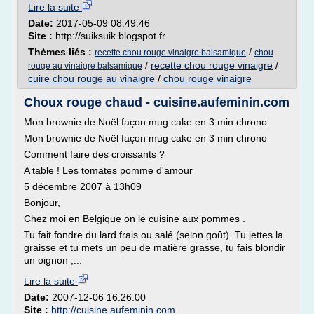
Lire la suite
Date:
2017-05-09 08:49:46
Site :
http://suiksuik.blogspot.fr
Thèmes liés :
/
recette chou rouge vinaigre balsamique
chou
/
recette chou rouge vinaigre
/
rouge au vinaigre balsamique
cuire chou rouge au vinaigre
/
chou rouge vinaigre
Choux rouge chaud - cuisine.aufeminin.com
Mon brownie de Noël façon mug cake en 3 min chrono
Mon brownie de Noël façon mug cake en 3 min chrono
Comment faire des croissants ?
A table ! Les tomates pomme d'amour
5 décembre 2007 à 13h09
Bonjour,
Chez moi en Belgique on le cuisine aux pommes .
Tu fait fondre du lard frais ou salé (selon goût). Tu jettes la
graisse et tu mets un peu de matière grasse, tu fais blondir
un oignon ,...
Lire la suite
Date:
2007-12-06 16:26:00
Site :
http://cuisine.aufeminin.com