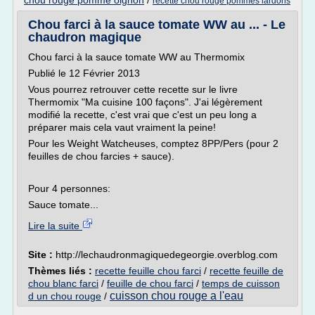
chou rouge pomme oignon
/
recette chou rouge pommes lardons
Chou farci à la sauce tomate WW au ... - Le
chaudron magique
Chou farci à la sauce tomate WW au Thermomix
Publié le 12 Février 2013
Vous pourrez retrouver cette recette sur le livre
Thermomix "Ma cuisine 100 façons". J'ai légèrement
modifié la recette, c'est vrai que c'est un peu long a
préparer mais cela vaut vraiment la peine!
Pour les Weight Watcheuses, comptez 8PP/Pers (pour 2
feuilles de chou farcies + sauce).
Pour 4 personnes:
Sauce tomate...
Lire la suite
Site :
http://lechaudronmagiquedegeorgie.overblog.com
Thèmes liés :
recette feuille chou farci
/
recette feuille de
chou blanc farci
/
feuille de chou farci
/
temps de cuisson
cuisson chou rouge a l'eau
d un chou rouge
/