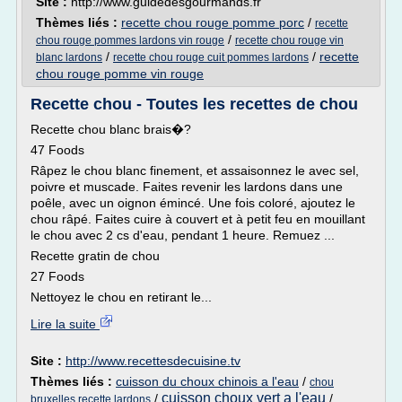
Site :
http://www.guidedesgourmands.fr
Thèmes liés :
recette chou rouge pomme porc
/
recette
/
chou rouge pommes lardons vin rouge
recette chou rouge vin
/
/
recette
blanc lardons
recette chou rouge cuit pommes lardons
chou rouge pomme vin rouge
Recette chou - Toutes les recettes de chou
Recette chou blanc brais�?
47 Foods
Râpez le chou blanc finement, et assaisonnez le avec sel,
poivre et muscade. Faites revenir les lardons dans une
poêle, avec un oignon émincé. Une fois coloré, ajoutez le
chou râpé. Faites cuire à couvert et à petit feu en mouillant
le chou avec 2 cs d'eau, pendant 1 heure. Remuez ...
Recette gratin de chou
27 Foods
Nettoyez le chou en retirant le...
Lire la suite
Site :
http://www.recettesdecuisine.tv
Thèmes liés :
cuisson du choux chinois a l'eau
/
chou
cuisson choux vert a l'eau
/
/
bruxelles recette lardons