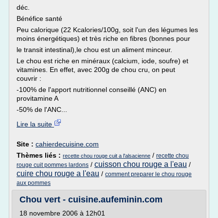
déc.
Bénéfice santé
Peu calorique (22 Kcalories/100g, soit l'un des légumes les
moins énergétiques) et très riche en fibres (bonnes pour
le transit intestinal),le chou est un aliment minceur.
Le chou est riche en minéraux (calcium, iode, soufre) et
vitamines. En effet, avec 200g de chou cru, on peut
couvrir :
-100% de l'apport nutritionnel conseillé (ANC) en
provitamine A
-50% de l'ANC...
Lire la suite
Site :
cahierdecuisine.com
Thèmes liés :
/
recette chou
recette chou rouge cuit a l'alsacienne
cuisson chou rouge a l'eau
/
/
rouge cuit pommes lardons
cuire chou rouge a l'eau
/
comment preparer le chou rouge
aux pommes
Chou vert - cuisine.aufeminin.com
18 novembre 2006 à 12h01