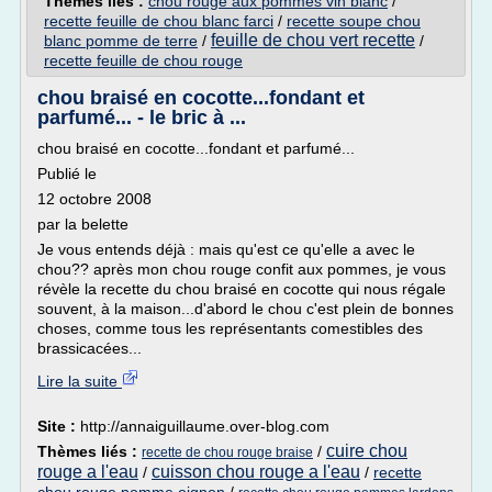
Thèmes liés :
chou rouge aux pommes vin blanc
/
recette feuille de chou blanc farci
/
recette soupe chou
feuille de chou vert recette
blanc pomme de terre
/
/
recette feuille de chou rouge
chou braisé en cocotte...fondant et
parfumé... - le bric à ...
chou braisé en cocotte...fondant et parfumé...
Publié le
12 octobre 2008
par la belette
Je vous entends déjà : mais qu'est ce qu'elle a avec le
chou?? après mon chou rouge confit aux pommes, je vous
révèle la recette du chou braisé en cocotte qui nous régale
souvent, à la maison...d'abord le chou c'est plein de bonnes
choses, comme tous les représentants comestibles des
brassicacées...
Lire la suite
Site :
http://annaiguillaume.over-blog.com
cuire chou
Thèmes liés :
/
recette de chou rouge braise
rouge a l'eau
cuisson chou rouge a l'eau
/
/
recette