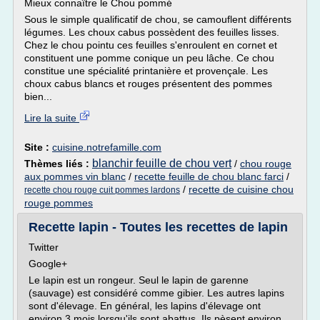
Mieux connaître le Chou pommé
Sous le simple qualificatif de chou, se camouflent différents
légumes. Les choux cabus possèdent des feuilles lisses.
Chez le chou pointu ces feuilles s'enroulent en cornet et
constituent une pomme conique un peu lâche. Ce chou
constitue une spécialité printanière et provençale. Les
choux cabus blancs et rouges présentent des pommes
bien...
Lire la suite
Site :
cuisine.notrefamille.com
blanchir feuille de chou vert
Thèmes liés :
/
chou rouge
aux pommes vin blanc
/
recette feuille de chou blanc farci
/
/
recette de cuisine chou
recette chou rouge cuit pommes lardons
rouge pommes
Recette lapin - Toutes les recettes de lapin
Twitter
Google+
Le lapin est un rongeur. Seul le lapin de garenne
(sauvage) est considéré comme gibier. Les autres lapins
sont d'élevage. En général, les lapins d'élevage ont
environ 3 mois lorsqu'ils sont abattus. Ils pèsent environ