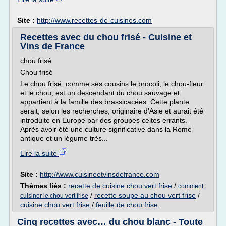
Site :
http://www.recettes-de-cuisines.com
Recettes avec du chou frisé - Cuisine et
Vins de France
chou frisé
Chou frisé
Le chou frisé, comme ses cousins le brocoli, le chou-fleur
et le chou, est un descendant du chou sauvage et
appartient à la famille des brassicacées. Cette plante
serait, selon les recherches, originaire d'Asie et aurait été
introduite en Europe par des groupes celtes errants.
Après avoir été une culture significative dans la Rome
antique et un légume très...
Lire la suite
Site :
http://www.cuisineetvinsdefrance.com
Thèmes liés :
recette de cuisine chou vert frise
/
comment
/
recette soupe au chou vert frise
/
cuisiner le chou vert frise
cuisine chou vert frise
/
feuille de chou frise
Cinq recettes avec… du chou blanc - Toute