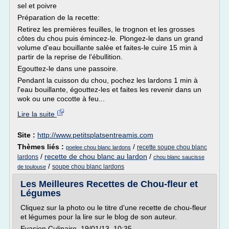
sel et poivre
Préparation de la recette:
Retirez les premières feuilles, le trognon et les grosses
côtes du chou puis émincez-le. Plongez-le dans un grand
volume d'eau bouillante salée et faites-le cuire 15 min à
partir de la reprise de l'ébullition.
Egouttez-le dans une passoire.
Pendant la cuisson du chou, pochez les lardons 1 min à
l'eau bouillante, égouttez-les et faites les revenir dans un
wok ou une cocotte à feu...
Lire la suite
Site :
http://www.petitsplatsentreamis.com
Thèmes liés :
/
recette soupe chou blanc
poelee chou blanc lardons
/
recette de chou blanc au lardon
/
lardons
chou blanc saucisse
/
soupe chou blanc lardons
de toulouse
Les Meilleures Recettes de Chou-fleur et
Légumes
Cliquez sur la photo ou le titre d'une recette de chou-fleur
et légumes pour la lire sur le blog de son auteur.
Evasion Culinaire 19/01/13 10:35