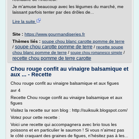
Je m'amuse beaucoup avec les légumes du marché, me
laissant parfois tenter par des drôles de...
Lire la suite
Site :
https://www.gourmandiseries.fr
Thèmes liés :
soupe chou blanc carotte pomme de terre
soupe chou carotte pomme de terre
/
/
recette soupe
chou blanc pomme de terre
/
/
soupe chou romanesco simple
recette chou pomme de terre carotte
Chou rouge confit au vinaigre balsamique et
aux ... - Recette
Chou rouge confit au vinaigre balsamique et aux figues
avr 4
Recette Chou rouge confit au vinaigre balsamique et aux
figues
Visitez la recette sur son blog : http://suiksuik.blogspot.com/
Votez pour cette recette :
Voici une recette qui accompagnera avec brio tous les
poissons et en particulier le saumon ! Si vous n'aimez pas
le côté craquant des graines de figues, n'hésitez pas à les...