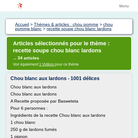
Menu
Accueil
>
Thèmes & articles : chou pomme
>
chou
pomme blanc
>
recette soupe chou blanc lardons
Articles sélectionnés pour le thème :
recette soupe chou blanc lardons
34 articles
→
Voir également
1 Vidéos
pour ce thème
Chou blanc aux lardons - 1001 délices
Chou blanc aux lardons
Chou blanc aux lardons
A Recette proposée par Basweteta
Pour 6 personnes :
Ingrédients de la recette Chou blanc aux lardons
1 chou blanc
250 g de lardons fumés
1 oignon