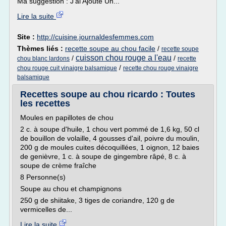
Ma suggestion : J'ai Ajouté Un...
Lire la suite
Site :
http://cuisine.journaldesfemmes.com
Thèmes liés :
recette soupe au chou facile
/
recette soupe
cuisson chou rouge a l'eau
/
/
chou blanc lardons
recette
/
chou rouge cuit vinaigre balsamique
recette chou rouge vinaigre
balsamique
Recettes soupe au chou ricardo : Toutes
les recettes
Moules en papillotes de chou
2 c. à soupe d'huile, 1 chou vert pommé de 1,6 kg, 50 cl
de bouillon de volaille, 4 gousses d'ail, poivre du moulin,
200 g de moules cuites décoquillées, 1 oignon, 12 baies
de genièvre, 1 c. à soupe de gingembre râpé, 8 c. à
soupe de crème fraîche
8 Personne(s)
Soupe au chou et champignons
250 g de shiitake, 3 tiges de coriandre, 120 g de
vermicelles de...
Lire la suite