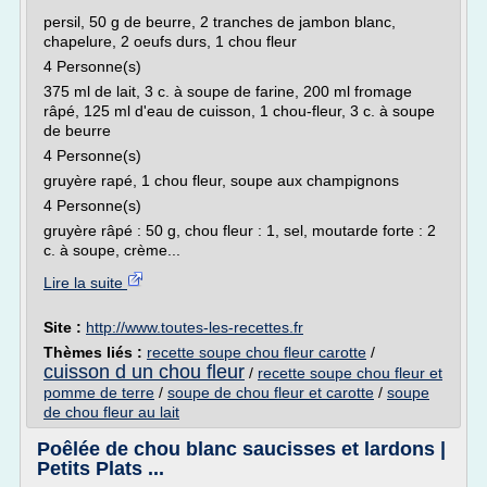
persil, 50 g de beurre, 2 tranches de jambon blanc,
chapelure, 2 oeufs durs, 1 chou fleur
4 Personne(s)
375 ml de lait, 3 c. à soupe de farine, 200 ml fromage
râpé, 125 ml d'eau de cuisson, 1 chou-fleur, 3 c. à soupe
de beurre
4 Personne(s)
gruyère rapé, 1 chou fleur, soupe aux champignons
4 Personne(s)
gruyère râpé : 50 g, chou fleur : 1, sel, moutarde forte : 2
c. à soupe, crème...
Lire la suite
Site :
http://www.toutes-les-recettes.fr
Thèmes liés :
recette soupe chou fleur carotte
/
cuisson d un chou fleur
/
recette soupe chou fleur et
pomme de terre
/
soupe de chou fleur et carotte
/
soupe
de chou fleur au lait
Poêlée de chou blanc saucisses et lardons |
Petits Plats ...