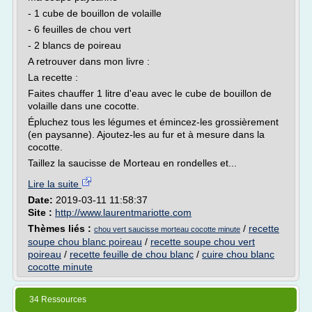
- 1 cube de bouillon de volaille
- 6 feuilles de chou vert
- 2 blancs de poireau
A retrouver dans mon livre :
La recette :
Faites chauffer 1 litre d'eau avec le cube de bouillon de
volaille dans une cocotte.
Épluchez tous les légumes et émincez-les grossièrement
(en paysanne). Ajoutez-les au fur et à mesure dans la
cocotte.
Taillez la saucisse de Morteau en rondelles et...
Lire la suite
Date:
2019-03-11 11:58:37
Site :
http://www.laurentmariotte.com
Thèmes liés :
/
recette
chou vert saucisse morteau cocotte minute
soupe chou blanc poireau
/
recette soupe chou vert
poireau
/
recette feuille de chou blanc
/
cuire chou blanc
cocotte minute
34 Ressources