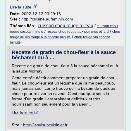
Lire la suite
Date:
2002-12-12 23:29:16
Site :
http://cuisine.aufeminin.com
cuisson chou rouge a l'eau
Thèmes liés :
/
cuisson chou
/
/
rouge cocotte minute
recette chou rouge aux pommes et lard
chou
/
rouge au vin rouge a la cocotte minute
chou rouge vin cocotte
minute
Recette de gratin de chou-fleur à la sauce
béchamel ou à ...
Recette de gratin de chou-fleur à la sauce béchamel ou à
la sauce Mornay
Cette entrée décrit comment préparer un gratin de chou-
fleur. Le chou-fleur est un légume que j'aime beaucoup,
mais jamais seul, car je trouve qu'il a besoin de quelque
chose pour relever sa saveur. C'est pourquoi sous la
forme d'un gratin il est vraiment délicieux et très
nourrissant non seulement pour la valeur...
Lire la suite
Site :
http://jesuisuncuisinier.fr