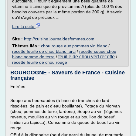
quotidiens. Il fournit également une belle quantité de
vitamine E ainsi que de provitamine A (plus de 100 % des
besoins couverts par la même portion de 200 g). A savoir
qu'il s'agit de précieux ...
Lire la suite
Site :
http://cuisine.journaldesfemmes.com
Thèmes liés :
chou rouge aux pommes vin blanc
/
recette feuille de chou blanc farci
/
recette soupe chou
feuille de chou vert recette
blanc pomme de terre
/
/
recette feuille de chou rouge
BOURGOGNE - Saveurs de France - Cuisine
française
Entrées :
Soupe aux beursaudes (à base de tranches de lard
rissolées, de pain et d'eau bouillante), Potage du Morvan
(chou, pommes de terre, lardons), Soupe au vin (légumes
revenus, mouillés au vin rouge et au bouillon de boeuf,
finition au tapioca), Consommé de queue de boeuf au vin
rouge
OEuf à la dijonnaise (oeuf dur garni du jaune, de moutarde,