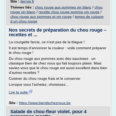
Site :
iterroir.fr
Thèmes liés :
chou rouge aux pommes vin blanc
/
chou
rouge vin blanc
/
recette chou rouge pomme vin rouge
/
chou rouge aux pommes et vin rouge
/
temps de cuisson
d un chou rouge
Nos secrets de préparation du chou rouge –
recettes et ...
La courgette farcie, ce n'est pas de la blague !
Il est temps d'annoncer la couleur : voilà comment préparer
le chou rouge !
Du chou rouge aux pommes avec des saucisses : un
classique bien de chez nous qui fait toujours plaisir. Mais
saviez-vous que le chou rouge est aussi excellent dans bien
d'autres recettes ?
Cuisiner du chou rouge frais et le conserver
Lorsque vous l'achetez, choisissez...
Lire la suite
Site :
https://www.biendecheznous.be
Salade de chou-fleur violet. pour 4