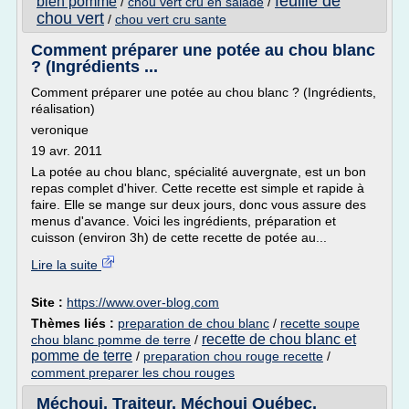
feuille de
bien pomme
/
chou vert cru en salade
/
chou vert
/
chou vert cru sante
Comment préparer une potée au chou blanc
? (Ingrédients ...
Comment préparer une potée au chou blanc ? (Ingrédients,
réalisation)
veronique
19 avr. 2011
La potée au chou blanc, spécialité auvergnate, est un bon
repas complet d'hiver. Cette recette est simple et rapide à
faire. Elle se mange sur deux jours, donc vous assure des
menus d'avance. Voici les ingrédients, préparation et
cuisson (environ 3h) de cette recette de potée au...
Lire la suite
Site :
https://www.over-blog.com
Thèmes liés :
preparation de chou blanc
/
recette soupe
recette de chou blanc et
chou blanc pomme de terre
/
pomme de terre
/
preparation chou rouge recette
/
comment preparer les chou rouges
Méchoui, Traiteur, Méchoui Québec,