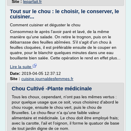
Site :
leparfait.fr
Tout sur le chou : le choisir, le conserver, le
cuisiner...
Comment cuisiner et déguster le chou
Consommez-le après l'avoir paré et lavé, de la même
manière qu'une salade. On retire le trognon, puis on le
débarrasse des feuilles abîmées. S'il s'agit d'un chou à
feuilles cloquées, il est préférable ensuite de le couper en
quatre, pour le blanchir quelques minutes dans une eau
bouillante bien salée. Cette opération le rend en effet plus...
Lire la suite
Date:
2019-04-05 12:37:12
Site :
cuisine.journaldesfemmes.fr
Chou Cultivé -Plante médicinale
Tous les choux, cependant, n'ont pas les mêmes vertus :
pour quelque usage que.ce soit, vous choisirez d'abord le
chou rouge, ensuite le chou vert, puis le chou de
Bruxelles. Le chou-fleur n'a qu'une faible valeur
alimentaire et médicinale. Le chou doit être employé frais;
avec la carotte, l'ail et l'oignon, il forme le quatuor de base
de tout jardin digne de ce nom.