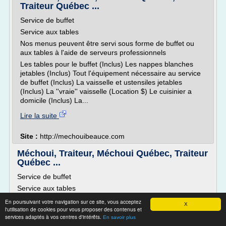
Traiteur Québec ...
Service de buffet
Service aux tables
Nos menus peuvent être servi sous forme de buffet ou
aux tables à l'aide de serveurs professionnels
Les tables pour le buffet (Inclus) Les nappes blanches
jetables (Inclus) Tout l'équipement nécessaire au service
de buffet (Inclus) La vaisselle et ustensiles jetables
(Inclus) La ''vraie'' vaisselle (Location $) Le cuisinier a
domicile (Inclus) La...
Lire la suite
Site :
http://mechouibeauce.com
Méchoui, Traiteur, Méchoui Québec, Traiteur
Québec ...
Service de buffet
Service aux tables
Nos menus peuvent être servi sous forme de buffet ou aux
En poursuivant votre navigation sur ce site, vous acceptez
X
tables à l'aide de serveurs professionnels
l'utilisation de cookies pour vous proposer des contenus et
services adaptés à vos centres d'intérêts.
En savoir plus
Les tables pour le buffet (Inclus) Les nappes blanches