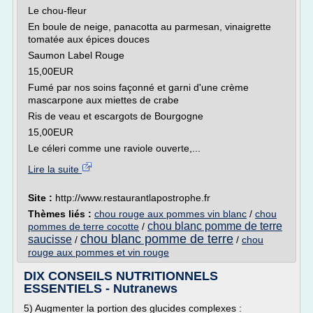
Le chou-fleur
En boule de neige, panacotta au parmesan, vinaigrette
tomatée aux épices douces
Saumon Label Rouge
15,00EUR
Fumé par nos soins façonné et garni d'une crème
mascarpone aux miettes de crabe
Ris de veau et escargots de Bourgogne
15,00EUR
Le céleri comme une raviole ouverte,...
Lire la suite
Site :
http://www.restaurantlapostrophe.fr
Thèmes liés :
chou rouge aux pommes vin blanc
/
chou
chou blanc pomme de terre
pommes de terre cocotte
/
chou blanc pomme de terre
saucisse
/
/
chou
rouge aux pommes et vin rouge
DIX CONSEILS NUTRITIONNELS
ESSENTIELS - Nutranews
5) Augmenter la portion des glucides complexes :