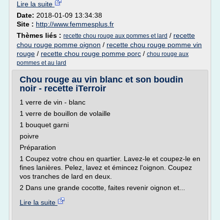
Lire la suite
Date:
2018-01-09 13:34:38
Site :
http://www.femmesplus.fr
Thèmes liés :
/
recette
recette chou rouge aux pommes et lard
chou rouge pomme oignon
/
recette chou rouge pomme vin
rouge
/
recette chou rouge pomme porc
/
chou rouge aux
pommes et au lard
Chou rouge au vin blanc et son boudin
noir - recette iTerroir
1 verre de vin - blanc
1 verre de bouillon de volaille
1 bouquet garni
poivre
Préparation
1 Coupez votre chou en quartier. Lavez-le et coupez-le en
fines lanières. Pelez, lavez et émincez l'oignon. Coupez
vos tranches de lard en deux.
2 Dans une grande cocotte, faites revenir oignon et...
Lire la suite