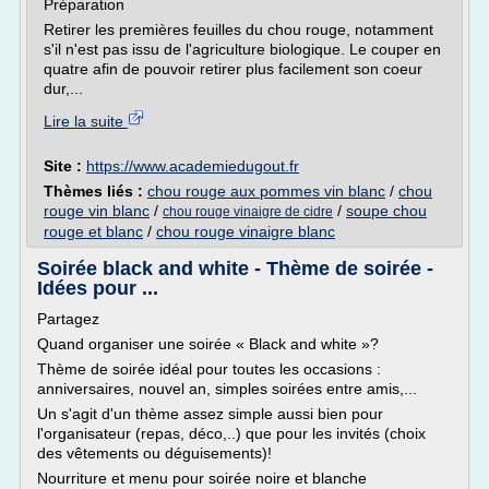
Préparation
Retirer les premières feuilles du chou rouge, notamment
s'il n'est pas issu de l'agriculture biologique. Le couper en
quatre afin de pouvoir retirer plus facilement son coeur
dur,...
Lire la suite
Site :
https://www.academiedugout.fr
Thèmes liés :
chou rouge aux pommes vin blanc
/
chou
rouge vin blanc
/
/
soupe chou
chou rouge vinaigre de cidre
rouge et blanc
/
chou rouge vinaigre blanc
Soirée black and white - Thème de soirée -
Idées pour ...
Partagez
Quand organiser une soirée « Black and white »?
Thème de soirée idéal pour toutes les occasions :
anniversaires, nouvel an, simples soirées entre amis,...
Un s'agit d'un thème assez simple aussi bien pour
l'organisateur (repas, déco,..) que pour les invités (choix
des vêtements ou déguisements)!
Nourriture et menu pour soirée noire et blanche