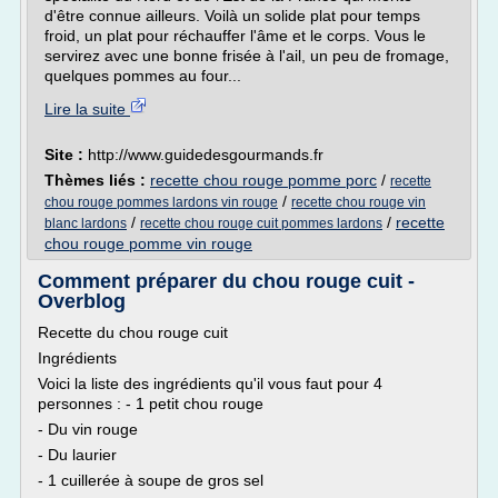
d'être connue ailleurs. Voilà un solide plat pour temps
froid, un plat pour réchauffer l'âme et le corps. Vous le
servirez avec une bonne frisée à l'ail, un peu de fromage,
quelques pommes au four...
Lire la suite
Site :
http://www.guidedesgourmands.fr
Thèmes liés :
recette chou rouge pomme porc
/
recette
/
chou rouge pommes lardons vin rouge
recette chou rouge vin
/
/
recette
blanc lardons
recette chou rouge cuit pommes lardons
chou rouge pomme vin rouge
Comment préparer du chou rouge cuit -
Overblog
Recette du chou rouge cuit
Ingrédients
Voici la liste des ingrédients qu'il vous faut pour 4
personnes : - 1 petit chou rouge
- Du vin rouge
- Du laurier
- 1 cuillerée à soupe de gros sel