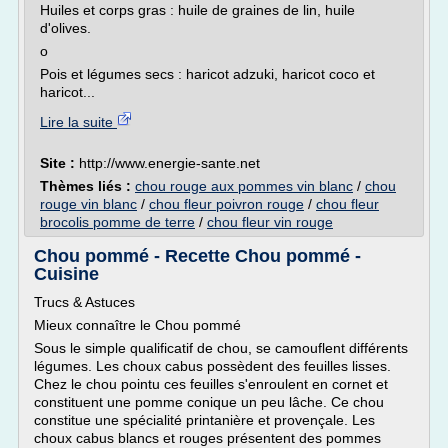
Huiles et corps gras : huile de graines de lin, huile
d'olives.
o
Pois et légumes secs : haricot adzuki, haricot coco et
haricot...
Lire la suite
Site :
http://www.energie-sante.net
Thèmes liés :
chou rouge aux pommes vin blanc
/
chou
rouge vin blanc
/
chou fleur poivron rouge
/
chou fleur
brocolis pomme de terre
/
chou fleur vin rouge
Chou pommé - Recette Chou pommé -
Cuisine
Trucs & Astuces
Mieux connaître le Chou pommé
Sous le simple qualificatif de chou, se camouflent différents
légumes. Les choux cabus possèdent des feuilles lisses.
Chez le chou pointu ces feuilles s'enroulent en cornet et
constituent une pomme conique un peu lâche. Ce chou
constitue une spécialité printanière et provençale. Les
choux cabus blancs et rouges présentent des pommes