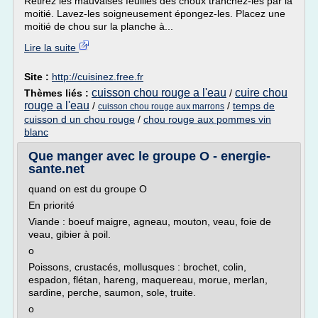
Retirez les mauvaises feuilles des choux tranchez-les par la
moitié. Lavez-les soigneusement épongez-les. Placez une
moitié de chou sur la planche à...
Lire la suite
Site :
http://cuisinez.free.fr
cuisson chou rouge a l'eau
cuire chou
Thèmes liés :
/
rouge a l'eau
/
/
temps de
cuisson chou rouge aux marrons
cuisson d un chou rouge
/
chou rouge aux pommes vin
blanc
Que manger avec le groupe O - energie-
sante.net
quand on est du groupe O
En priorité
Viande : boeuf maigre, agneau, mouton, veau, foie de
veau, gibier à poil.
o
Poissons, crustacés, mollusques : brochet, colin,
espadon, flétan, hareng, maquereau, morue, merlan,
sardine, perche, saumon, sole, truite.
o