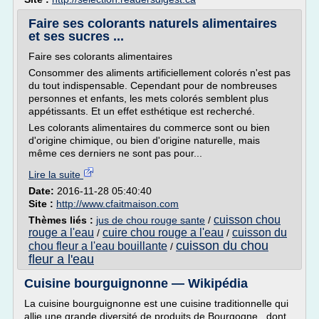
Faire ses colorants naturels alimentaires
et ses sucres ...
Faire ses colorants alimentaires
Consommer des aliments artificiellement colorés n'est pas
du tout indispensable. Cependant pour de nombreuses
personnes et enfants, les mets colorés semblent plus
appétissants. Et un effet esthétique est recherché.
Les colorants alimentaires du commerce sont ou bien
d'origine chimique, ou bien d'origine naturelle, mais
même ces derniers ne sont pas pour...
Lire la suite
Date:
2016-11-28 05:40:40
Site :
http://www.cfaitmaison.com
cuisson chou
Thèmes liés :
jus de chou rouge sante
/
rouge a l'eau
cuire chou rouge a l'eau
cuisson du
/
/
cuisson du chou
chou fleur a l'eau bouillante
/
fleur a l'eau
Cuisine bourguignonne — Wikipédia
La cuisine bourguignonne est une cuisine traditionnelle qui
allie une grande diversité de produits de Bourgogne , dont