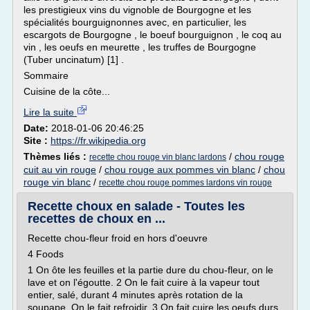
les prestigieux vins du vignoble de Bourgogne et les
spécialités bourguignonnes avec, en particulier, les
escargots de Bourgogne , le boeuf bourguignon , le coq au
vin , les oeufs en meurette , les truffes de Bourgogne
(Tuber uncinatum) [1] .
Sommaire
Cuisine de la côte...
Lire la suite
Date:
2018-01-06 20:46:25
Site :
https://fr.wikipedia.org
Thèmes liés :
/
chou rouge
recette chou rouge vin blanc lardons
cuit au vin rouge
/
chou rouge aux pommes vin blanc
/
chou
rouge vin blanc
/
recette chou rouge pommes lardons vin rouge
Recette choux en salade - Toutes les
recettes de choux en ...
Recette chou-fleur froid en hors d'oeuvre
4 Foods
1 On ôte les feuilles et la partie dure du chou-fleur, on le
lave et on l'égoutte. 2 On le fait cuire à la vapeur tout
entier, salé, durant 4 minutes après rotation de la
soupape. On le fait refroidir. 3 On fait cuire les oeufs durs,