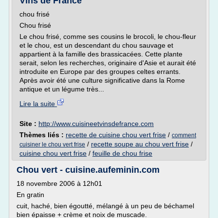
Vins de France
chou frisé
Chou frisé
Le chou frisé, comme ses cousins le brocoli, le chou-fleur
et le chou, est un descendant du chou sauvage et
appartient à la famille des brassicacées. Cette plante
serait, selon les recherches, originaire d'Asie et aurait été
introduite en Europe par des groupes celtes errants.
Après avoir été une culture significative dans la Rome
antique et un légume très...
Lire la suite
Site :
http://www.cuisineetvinsdefrance.com
Thèmes liés :
recette de cuisine chou vert frise
/
comment
/
recette soupe au chou vert frise
/
cuisiner le chou vert frise
cuisine chou vert frise
/
feuille de chou frise
Chou vert - cuisine.aufeminin.com
18 novembre 2006 à 12h01
En gratin
cuit, haché, bien égoutté, mélangé à un peu de béchamel
bien épaisse + crème et noix de muscade.