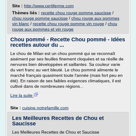
Site :
http://www.certiferme.com
Thèmes liés :
recette chou rouge pomme saucisse
/
chou rouge pomme saucisse
/
chou rouge aux pommes
vin blanc
/
recette chou rouge pomme vin rouge
/
chou
rouge aux pommes et vin rouge
Chou pommé - Recette Chou pommé - Idées
recettes autour du ...
Le chou de Milan est un chou pommé qui se reconnaît
aisément par ses feuilles finement cloquées et sa résille de
nervures bien développées et saillantes. Sa couleur varie
du vert franc au vert bleuté. Le chou pommé alimente le
marché français quasiment toute l'année (mais fort peu en
été). En raison de ses faibles exigences climatiques, il est
cultivé dans de nombreuses régions...
Lire la suite
Site :
cuisine.notrefamille.com
Les Meilleures Recettes de Chou et
Saucisse
Les Meilleures Recettes de Chou et Saucisse