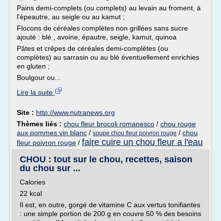
Pains demi-complets (ou complets) au levain au froment, à
l'épeautre, au seigle ou au kamut ;
Flocons de céréales complètes non grillées sans sucre
ajouté : blé , avoine, épautre, seigle, kamut, quinoa
Pâtes et crêpes de céréales demi-complètes (ou
complètes) au sarrasin ou au blé éventuellement enrichies
en gluten ;
Boulgour ou...
Lire la suite
Site :
http://www.nutranews.org
Thèmes liés :
chou fleur brocoli romanesco
/
chou rouge
aux pommes vin blanc
/
/
chou
soupe chou fleur poivron rouge
faire cuire un chou fleur a l'eau
fleur poivron rouge
/
CHOU : tout sur le chou, recettes, saison
du chou sur ...
Calories
22 kcal
Il est, en outre, gorgé de vitamine C aux vertus tonifiantes
: une simple portion de 200 g en couvre 50 % des besoins