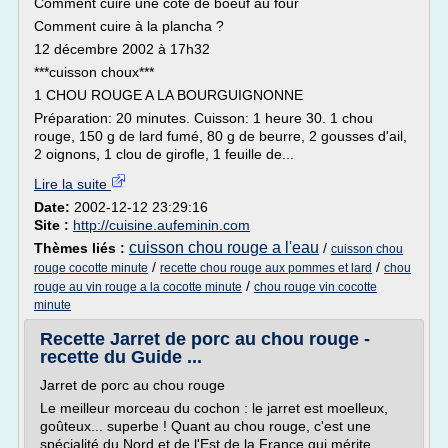
Comment cuire une côte de boeuf au four
Comment cuire à la plancha ?
12 décembre 2002 à 17h32
***cuisson choux***
1 CHOU ROUGE A LA BOURGUIGNONNE
Préparation: 20 minutes. Cuisson: 1 heure 30. 1 chou
rouge, 150 g de lard fumé, 80 g de beurre, 2 gousses d'ail,
2 oignons, 1 clou de girofle, 1 feuille de...
Lire la suite
Date:
2002-12-12 23:29:16
Site :
http://cuisine.aufeminin.com
cuisson chou rouge a l'eau
Thèmes liés :
/
cuisson chou
/
/
rouge cocotte minute
recette chou rouge aux pommes et lard
chou
/
rouge au vin rouge a la cocotte minute
chou rouge vin cocotte
minute
Recette Jarret de porc au chou rouge -
recette du Guide ...
Jarret de porc au chou rouge
Le meilleur morceau du cochon : le jarret est moelleux,
goûteux... superbe ! Quant au chou rouge, c'est une
spécialité du Nord et de l'Est de la France qui mérite