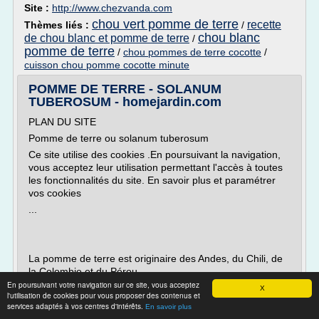
Site :
http://www.chezvanda.com
chou vert pomme de terre
recette
Thèmes liés :
/
chou blanc
de chou blanc et pomme de terre
/
pomme de terre
/
chou pommes de terre cocotte
/
cuisson chou pomme cocotte minute
POMME DE TERRE - SOLANUM
TUBEROSUM - homejardin.com
PLAN DU SITE
Pomme de terre ou solanum tuberosum
Ce site utilise des cookies .En poursuivant la navigation,
vous acceptez leur utilisation permettant l'accès à toutes
les fonctionnalités du site. En savoir plus et paramétrer
vos cookies
...
La pomme de terre est originaire des Andes, du Chili, de
la Colombie et du Pérou.
En poursuivant votre navigation sur ce site, vous acceptez
Elle a été rapportée en Europe au 16ème siècle...
X
l'utilisation de cookies pour vous proposer des contenus et
services adaptés à vos centres d'intérêts.
En savoir plus
Lire la suite