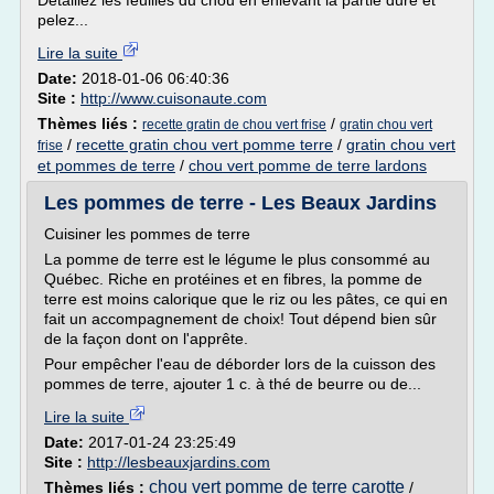
Détaillez les feuilles du chou en enlevant la partie dure et
pelez...
Lire la suite
Date:
2018-01-06 06:40:36
Site :
http://www.cuisonaute.com
Thèmes liés :
/
recette gratin de chou vert frise
gratin chou vert
/
recette gratin chou vert pomme terre
/
gratin chou vert
frise
et pommes de terre
/
chou vert pomme de terre lardons
Les pommes de terre - Les Beaux Jardins
Cuisiner les pommes de terre
La pomme de terre est le légume le plus consommé au
Québec. Riche en protéines et en fibres, la pomme de
terre est moins calorique que le riz ou les pâtes, ce qui en
fait un accompagnement de choix! Tout dépend bien sûr
de la façon dont on l'apprête.
Pour empêcher l'eau de déborder lors de la cuisson des
pommes de terre, ajouter 1 c. à thé de beurre ou de...
Lire la suite
Date:
2017-01-24 23:25:49
Site :
http://lesbeauxjardins.com
chou vert pomme de terre carotte
Thèmes liés :
/