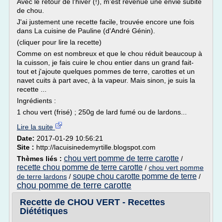
Avec le retour de l'hiver (!), m'est revenue une envie subite
de chou.
J'ai justement une recette facile, trouvée encore une fois
dans La cuisine de Pauline (d'André Génin).
(cliquer pour lire la recette)
Comme on est nombreux et que le chou réduit beaucoup à
la cuisson, je fais cuire le chou entier dans un grand fait-
tout et j'ajoute quelques pommes de terre, carottes et un
navet cuits à part avec, à la vapeur. Mais sinon, je suis la
recette ...
Ingrédients :
1 chou vert (frisé) ; 250g de lard fumé ou de lardons...
Lire la suite
Date:
2017-01-29 10:56:21
Site :
http://lacuisinedemyrtille.blogspot.com
chou vert pomme de terre carotte
Thèmes liés :
/
recette chou pomme de terre carotte
/
chou vert pomme
soupe chou carotte pomme de terre
de terre lardons
/
/
chou pomme de terre carotte
Recette de CHOU VERT - Recettes
Diététiques