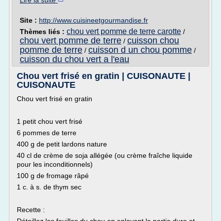
Lire la suite
Site :
http://www.cuisineetgourmandise.fr
chou vert pomme de terre carotte
Thèmes liés :
/
chou vert pomme de terre
cuisson chou
/
pomme de terre
cuisson d un chou pomme
/
/
cuisson du chou vert a l'eau
Chou vert frisé en gratin | CUISONAUTE |
CUISONAUTE
Chou vert frisé en gratin
1 petit chou vert frisé
6 pommes de terre
400 g de petit lardons nature
40 cl de crème de soja allégée (ou crème fraîche liquide
pour les inconditionnels)
100 g de fromage râpé
1 c. à s. de thym sec
Recette :