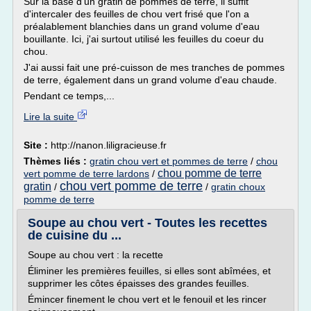
Sur la base d'un gratin de pommes de terre, il suffit
d'intercaler des feuilles de chou vert frisé que l'on a
préalablement blanchies dans un grand volume d'eau
bouillante. Ici, j'ai surtout utilisé les feuilles du coeur du
chou.
J'ai aussi fait une pré-cuisson de mes tranches de pommes
de terre, également dans un grand volume d'eau chaude.
Pendant ce temps,...
Lire la suite
Site :
http://nanon.liligracieuse.fr
Thèmes liés :
gratin chou vert et pommes de terre
/
chou
chou pomme de terre
vert pomme de terre lardons
/
chou vert pomme de terre
gratin
/
/
gratin choux
pomme de terre
Soupe au chou vert - Toutes les recettes
de cuisine du ...
Soupe au chou vert : la recette
Éliminer les premières feuilles, si elles sont abîmées, et
supprimer les côtes épaisses des grandes feuilles.
Émincer finement le chou vert et le fenouil et les rincer