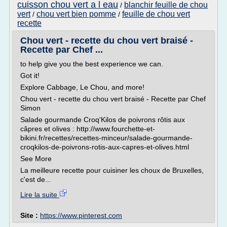
cuisson chou vert a l eau
blanchir feuille de chou
/
vert
chou vert bien pomme
feuille de chou vert
/
/
recette
Chou vert - recette du chou vert braisé -
Recette par Chef ...
to help give you the best experience we can.
Got it!
Explore Cabbage, Le Chou, and more!
Chou vert - recette du chou vert braisé - Recette par Chef
Simon
Salade gourmande Croq'Kilos de poivrons rôtis aux
câpres et olives : http://www.fourchette-et-
bikini.fr/recettes/recettes-minceur/salade-gourmande-
croqkilos-de-poivrons-rotis-aux-capres-et-olives.html
See More
La meilleure recette pour cuisiner les choux de Bruxelles,
c'est de...
Lire la suite
Site :
https://www.pinterest.com