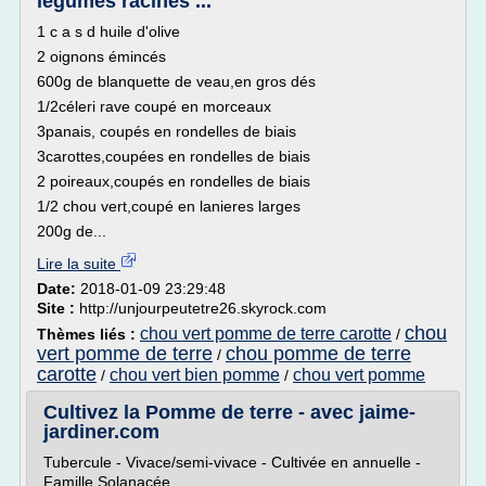
légumes racines ...
1 c a s d huile d'olive
2 oignons émincés
600g de blanquette de veau,en gros dés
1/2céleri rave coupé en morceaux
3panais, coupés en rondelles de biais
3carottes,coupées en rondelles de biais
2 poireaux,coupés en rondelles de biais
1/2 chou vert,coupé en lanieres larges
200g de...
Lire la suite
Date:
2018-01-09 23:29:48
Site :
http://unjourpeutetre26.skyrock.com
chou
chou vert pomme de terre carotte
Thèmes liés :
/
vert pomme de terre
chou pomme de terre
/
carotte
chou vert bien pomme
chou vert pomme
/
/
Cultivez la Pomme de terre - avec jaime-
jardiner.com
Tubercule - Vivace/semi-vivace - Cultivée en annuelle -
Famille Solanacée