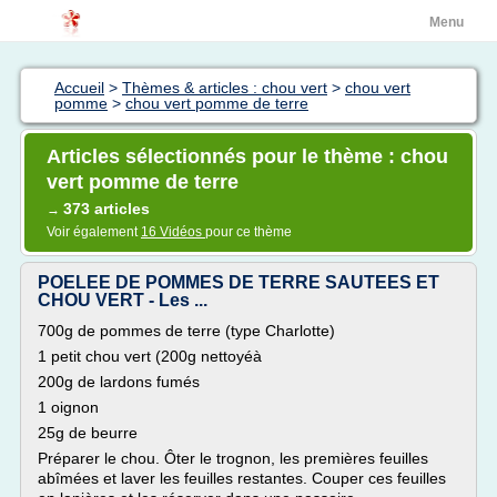
Menu
Accueil
>
Thèmes & articles : chou vert
>
chou vert
pomme
>
chou vert pomme de terre
Articles sélectionnés pour le thème : chou
vert pomme de terre
373 articles
→
Voir également
16 Vidéos
pour ce thème
POELEE DE POMMES DE TERRE SAUTEES ET
CHOU VERT - Les ...
700g de pommes de terre (type Charlotte)
1 petit chou vert (200g nettoyéà
200g de lardons fumés
1 oignon
25g de beurre
Préparer le chou. Ôter le trognon, les premières feuilles
abîmées et laver les feuilles restantes. Couper ces feuilles