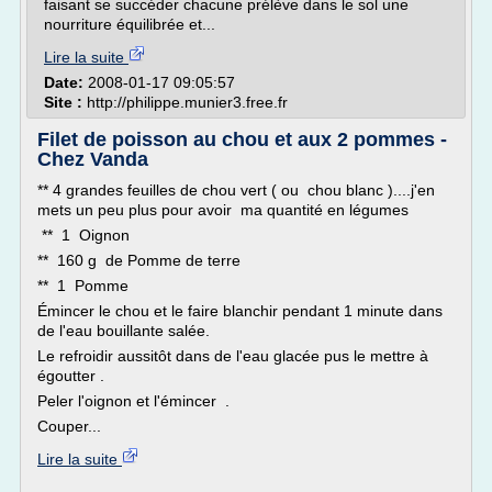
faisant se succéder chacune prélève dans le sol une
nourriture équilibrée et...
Lire la suite
Date:
2008-01-17 09:05:57
Site :
http://philippe.munier3.free.fr
Filet de poisson au chou et aux 2 pommes -
Chez Vanda
** 4 grandes feuilles de chou vert ( ou chou blanc )....j'en
mets un peu plus pour avoir ma quantité en légumes
** 1 Oignon
** 160 g de Pomme de terre
** 1 Pomme
Émincer le chou et le faire blanchir pendant 1 minute dans
de l'eau bouillante salée.
Le refroidir aussitôt dans de l'eau glacée pus le mettre à
égoutter .
Peler l'oignon et l'émincer .
Couper...
Lire la suite