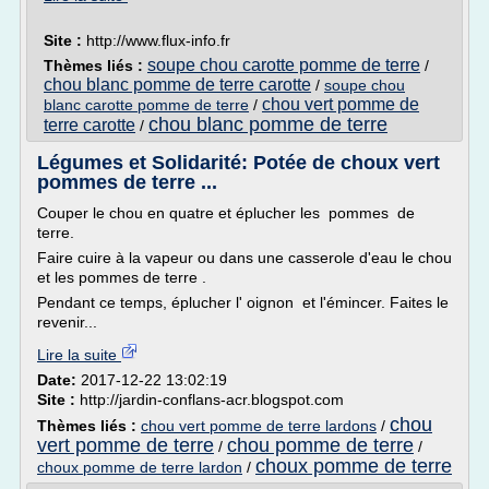
Site :
http://www.flux-info.fr
soupe chou carotte pomme de terre
Thèmes liés :
/
chou blanc pomme de terre carotte
/
soupe chou
chou vert pomme de
blanc carotte pomme de terre
/
chou blanc pomme de terre
terre carotte
/
Légumes et Solidarité: Potée de choux vert
pommes de terre ...
Couper le chou en quatre et éplucher les pommes de
terre.
Faire cuire à la vapeur ou dans une casserole d'eau le chou
et les pommes de terre .
Pendant ce temps, éplucher l' oignon et l'émincer. Faites le
revenir...
Lire la suite
Date:
2017-12-22 13:02:19
Site :
http://jardin-conflans-acr.blogspot.com
chou
Thèmes liés :
chou vert pomme de terre lardons
/
vert pomme de terre
chou pomme de terre
/
/
choux pomme de terre
choux pomme de terre lardon
/