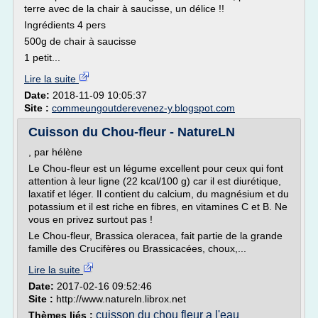
terre avec de la chair à saucisse, un délice !!
Ingrédients 4 pers
500g de chair à saucisse
1 petit...
Lire la suite
Date:
2018-11-09 10:05:37
Site :
commeungoutderevenez-y.blogspot.com
Cuisson du Chou-fleur - NatureLN
, par hélène
Le Chou-fleur est un légume excellent pour ceux qui font
attention à leur ligne (22 kcal/100 g) car il est diurétique,
laxatif et léger. Il contient du calcium, du magnésium et du
potassium et il est riche en fibres, en vitamines C et B. Ne
vous en privez surtout pas !
Le Chou-fleur, Brassica oleracea, fait partie de la grande
famille des Crucifères ou Brassicacées, choux,...
Lire la suite
Date:
2017-02-16 09:52:46
Site :
http://www.natureln.librox.net
cuisson du chou fleur a l'eau
Thèmes liés :