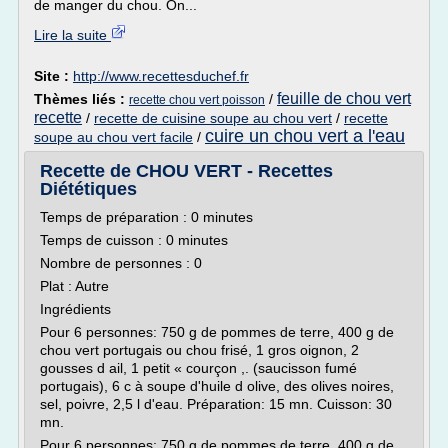
de manger du chou. On...
Lire la suite
Site :
http://www.recettesduchef.fr
feuille de chou vert
Thèmes liés :
/
recette chou vert poisson
recette
/
recette de cuisine soupe au chou vert
/
recette
cuire un chou vert a l'eau
soupe au chou vert facile
/
Recette de CHOU VERT - Recettes
Diététiques
Temps de préparation : 0 minutes
Temps de cuisson : 0 minutes
Nombre de personnes : 0
Plat : Autre
Ingrédients
Pour 6 personnes: 750 g de pommes de terre, 400 g de
chou vert portugais ou chou frisé, 1 gros oignon, 2
gousses d ail, 1 petit « courçon ,. (saucisson fumé
portugais), 6 c à soupe d'huile d olive, des olives noires,
sel, poivre, 2,5 l d'eau. Préparation: 15 mn. Cuisson: 30
mn.
Pour 6 personnes: 750 g de pommes de terre, 400 g de