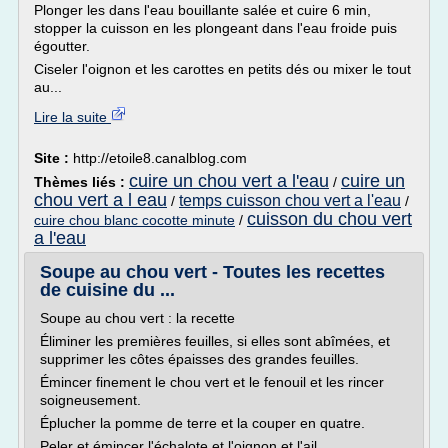
Plonger les dans l'eau bouillante salée et cuire 6 min,
stopper la cuisson en les plongeant dans l'eau froide puis
égoutter.
Ciseler l'oignon et les carottes en petits dés ou mixer le tout
au...
Lire la suite
Site :
http://etoile8.canalblog.com
cuire un chou vert a l'eau
cuire un
Thèmes liés :
/
chou vert a l eau
temps cuisson chou vert a l'eau
/
/
cuisson du chou vert
cuire chou blanc cocotte minute
/
a l'eau
Soupe au chou vert - Toutes les recettes
de cuisine du ...
Soupe au chou vert : la recette
Éliminer les premières feuilles, si elles sont abîmées, et
supprimer les côtes épaisses des grandes feuilles.
Émincer finement le chou vert et le fenouil et les rincer
soigneusement.
Éplucher la pomme de terre et la couper en quatre.
Peler et émincer l'échalote et l'oignon et l'ail.