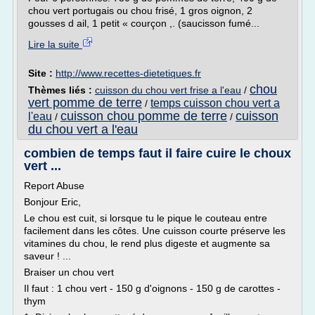
chou vert portugais ou chou frisé, 1 gros oignon, 2
gousses d ail, 1 petit « courçon ,. (saucisson fumé...
Lire la suite
Site :
http://www.recettes-dietetiques.fr
chou
Thèmes liés :
cuisson du chou vert frise a l'eau
/
vert pomme de terre
temps cuisson chou vert a
/
cuisson chou pomme de terre
cuisson
l'eau
/
/
du chou vert a l'eau
combien de temps faut il faire cuire le choux
vert ...
Report Abuse
Bonjour Eric,
Le chou est cuit, si lorsque tu le pique le couteau entre
facilement dans les côtes. Une cuisson courte préserve les
vitamines du chou, le rend plus digeste et augmente sa
saveur ! ...
Braiser un chou vert
Il faut : 1 chou vert - 150 g d'oignons - 150 g de carottes -
thym