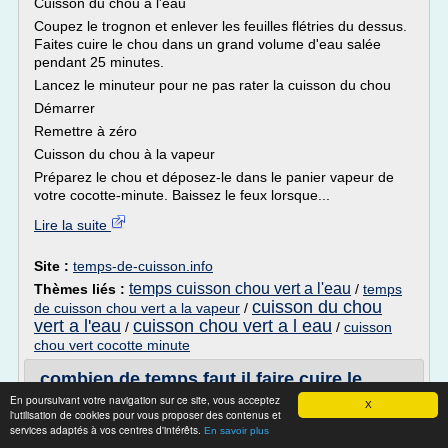
Cuisson du chou à l'eau
Coupez le trognon et enlever les feuilles flétries du dessus.
Faites cuire le chou dans un grand volume d'eau salée
pendant 25 minutes.
Lancez le minuteur pour ne pas rater la cuisson du chou
Démarrer
Remettre à zéro
Cuisson du chou à la vapeur
Préparez le chou et déposez-le dans le panier vapeur de
votre cocotte-minute. Baissez le feux lorsque...
Lire la suite
Site :
temps-de-cuisson.info
temps cuisson chou vert a l'eau
Thèmes liés :
/
temps
cuisson du chou
de cuisson chou vert a la vapeur
/
vert a l'eau
cuisson chou vert a l eau
/
/
cuisson
chou vert cocotte minute
combien de temps faut il faire cuire le
choux vert ...
En poursuivant votre navigation sur ce site, vous acceptez
X
l'utilisation de cookies pour vous proposer des contenus et
Signaler un abus
services adaptés à vos centres d'intérêts.
En savoir plus