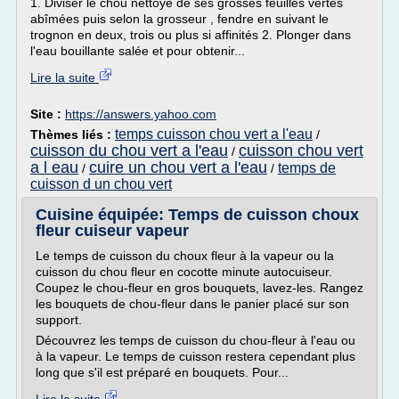
1. Diviser le chou nettoyé de ses grosses feuilles vertes
abîmées puis selon la grosseur , fendre en suivant le
trognon en deux, trois ou plus si affinités 2. Plonger dans
l'eau bouillante salée et pour obtenir...
Lire la suite
Site :
https://answers.yahoo.com
temps cuisson chou vert a l'eau
Thèmes liés :
/
cuisson du chou vert a l'eau
cuisson chou vert
/
a l eau
cuire un chou vert a l'eau
temps de
/
/
cuisson d un chou vert
Cuisine équipée: Temps de cuisson choux
fleur cuiseur vapeur
Le temps de cuisson du choux fleur à la vapeur ou la
cuisson du chou fleur en cocotte minute autocuiseur.
Coupez le chou-fleur en gros bouquets, lavez-les. Rangez
les bouquets de chou-fleur dans le panier placé sur son
support.
Découvrez les temps de cuisson du chou-fleur à l'eau ou
à la vapeur. Le temps de cuisson restera cependant plus
long que s'il est préparé en bouquets. Pour...