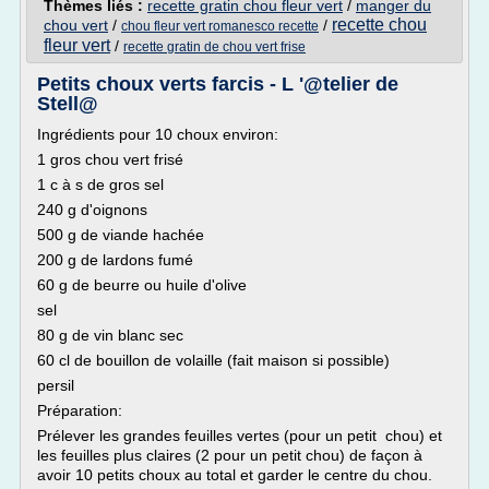
Thèmes liés :
recette gratin chou fleur vert
/
manger du
recette chou
chou vert
/
/
chou fleur vert romanesco recette
fleur vert
/
recette gratin de chou vert frise
Petits choux verts farcis - L '@telier de
Stell@
Ingrédients pour 10 choux environ:
1 gros chou vert frisé
1 c à s de gros sel
240 g d'oignons
500 g de viande hachée
200 g de lardons fumé
60 g de beurre ou huile d'olive
sel
80 g de vin blanc sec
60 cl de bouillon de volaille (fait maison si possible)
persil
Préparation:
Prélever les grandes feuilles vertes (pour un petit chou) et
les feuilles plus claires (2 pour un petit chou) de façon à
avoir 10 petits choux au total et garder le centre du chou.