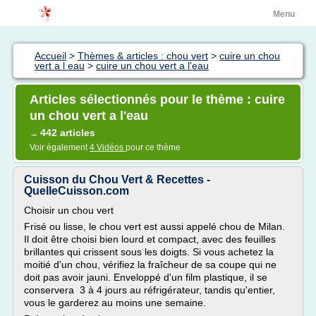
Menu
Accueil
>
Thèmes & articles : chou vert
>
cuire un chou
vert a l eau
>
cuire un chou vert a l'eau
Articles sélectionnés pour le thème : cuire
un chou vert a l'eau
442 articles
→
Voir également
4 Vidéos
pour ce thème
Cuisson du Chou Vert & Recettes -
QuelleCuisson.com
Choisir un chou vert
Frisé ou lisse, le chou vert est aussi appelé chou de Milan.
Il doit être choisi bien lourd et compact, avec des feuilles
brillantes qui crissent sous les doigts. Si vous achetez la
moitié d'un chou, vérifiez la fraîcheur de sa coupe qui ne
doit pas avoir jauni. Enveloppé d'un film plastique, il se
conservera 3 à 4 jours au réfrigérateur, tandis qu'entier,
vous le garderez au moins une semaine.