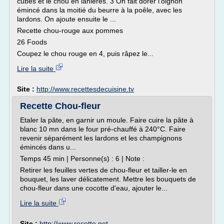
cubes et le chou en lanières. 3 On fait dorer l'oignon
émincé dans la moitié du beurre à la poêle, avec les
lardons. On ajoute ensuite le ...
Recette chou-rouge aux pommes
26 Foods
Coupez le chou rouge en 4, puis râpez le...
Lire la suite
Site :
http://www.recettesdecuisine.tv
Recette Chou-fleur
Etaler la pâte, en garnir un moule. Faire cuire la pâte à
blanc 10 mn dans le four pré-chauffé à 240°C. Faire
revenir séparément les lardons et les champignons
émincés dans u...
Temps 45 min | Personne(s) : 6 | Note :
Retirer les feuilles vertes de chou-fleur et tailler-le en
bouquet, les laver délicatement. Mettre les bouquets de
chou-fleur dans une cocotte d'eau, ajouter le...
Lire la suite
Site :
http://www.recette.net