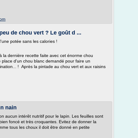
com
eu de chou vert ? Le goût d ...
'une potée sans les calories !
là la dernière recette faite avec cet énorme chou
e place d'un chou blanc demandé pour faire un
ination... ! Après la pintade au chou vert et aux raisins
in nain
 aucun intérêt nutritif pour le lapin. Les feuilles sont
bien foncé et très croquantes. Evitez de donner la
mme tous les choux il doit être donné en petite