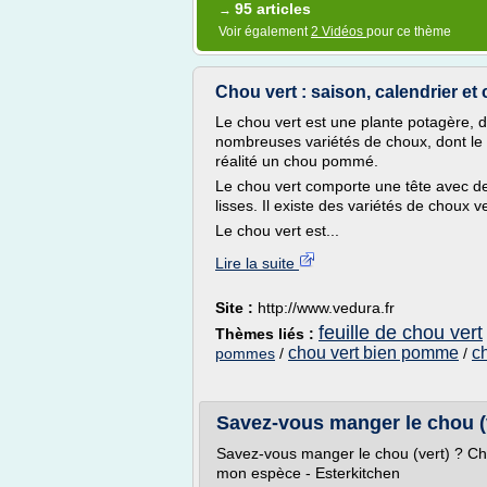
95 articles
→
Voir également
2 Vidéos
pour ce thème
Chou vert : saison, calendrier et
Le chou vert est une plante potagère, don
nombreuses variétés de choux, dont le c
réalité un chou pommé.
Le chou vert comporte une tête avec de 
lisses. Il existe des variétés de choux v
Le chou vert est...
Lire la suite
Site :
http://www.vedura.fr
feuille de chou vert
Thèmes liés :
chou vert bien pomme
c
pommes
/
/
Savez-vous manger le chou (v
Savez-vous manger le chou (vert) ? Cho
mon espèce - Esterkitchen