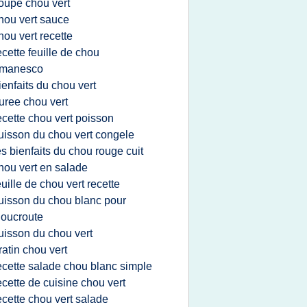
oupe chou vert
hou vert sauce
hou vert recette
ecette feuille de chou
omanesco
ienfaits du chou vert
uree chou vert
ecette chou vert poisson
uisson du chou vert congele
es bienfaits du chou rouge cuit
hou vert en salade
euille de chou vert recette
uisson du chou blanc pour
oucroute
uisson du chou vert
ratin chou vert
ecette salade chou blanc simple
ecette de cuisine chou vert
ecette chou vert salade