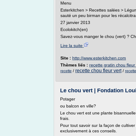
Menu
Esterkitchen > Recettes salées > Légu
sauté un peu birman pour les récalcit
27 janvier 2013
Ecolokitch(en)
Savez-vous manger le chou (vert) ? Cho
Lire la suite
Site :
http://www.esterkitchen.com
Thèmes liés :
recette gratin chou fleur
recette chou fleur vert
/
/
recette
recette
Le chou vert | Fondation Lou
Potager
ou balcon en ville?
Le chou vert est une plante bisannuelle
frais.
Pour tout savoir sur la façon de cultive
exclusivement à ces conseils.