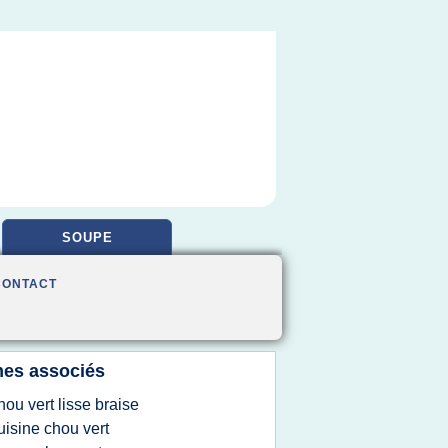
SOUPE
CONTACT
es associés
hou vert lisse braise
uisine chou vert