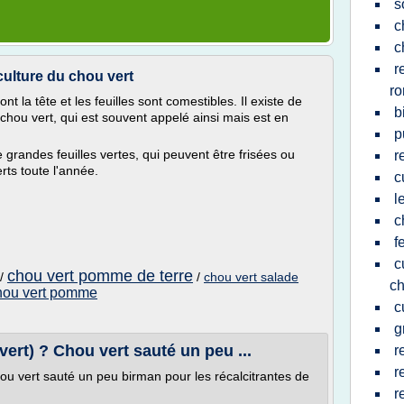
s
c
c
r
 culture du chou vert
r
t la tête et les feuilles sont comestibles. Il existe de
b
hou vert, qui est souvent appelé ainsi mais est en
p
grandes feuilles vertes, qui peuvent être frisées ou
r
erts toute l'année.
c
l
c
f
c
chou vert pomme de terre
/
/
chou vert salade
ch
hou vert pomme
c
g
ert) ? Chou vert sauté un peu ...
r
r
u vert sauté un peu birman pour les récalcitrantes de
r