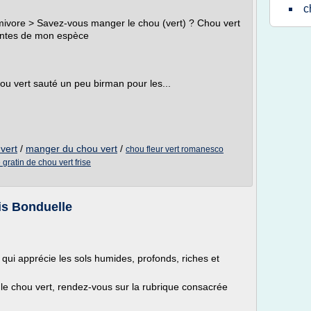
c
mivore > Savez-vous manger le chou (vert) ? Chou vert
rantes de mon espèce
u vert sauté un peu birman pour les...
 vert
/
manger du chou vert
/
chou fleur vert romanesco
 gratin de chou vert frise
is Bonduelle
 qui apprécie les sols humides, profonds, riches et
r le chou vert, rendez-vous sur la rubrique consacrée