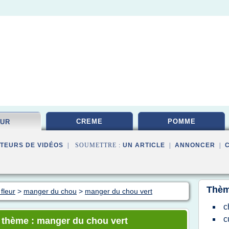
CREME
POMME
EUR
TEURS DE VIDÉOS
| SOUMETTRE :
UN ARTICLE
|
ANNONCER
|
Thèm
fleur
>
manger du chou
>
manger du chou vert
c
c
e thème : manger du chou vert