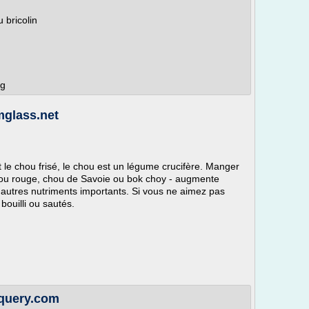
 bricolin
rg
mglass.net
t le chou frisé, le chou est un légume crucifère. Manger
chou rouge, chou de Savoie ou bok choy - augmente
autres nutriments importants. Si vous ne aimez pas
bouilli ou sautés.
inquery.com