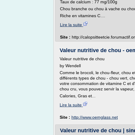
Taux de calcium : 77 mg/100g
Chou branche ou chou à vache ou chou
Riche en vitamines C....
Lire la suite
Site :
http://calopsitteetcie.forumactif.o
Valeur nutritive de chou - oe
Valeur nutritive de chou
by Wendell
Comme le brocoli, le chou-fleur, chou e
différents types de chou - chou vert, 
votre consommation de vitamine C et d'
chou cru, vous pouvez servir la vapeur, 
Calories, Gras et...
Lire la suite
Site :
http://www.oemglass.net
Valeur nutritive de chou | s