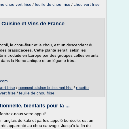
ine chou vert frise
/
feuille de chou frise
/
chou vert frise
- Cuisine et Vins de France
coli, le chou-fleur et le chou, est un descendant du
des brassicacées. Cette plante serait, selon les
été introduite en Europe par des groupes celtes errants.
ve dans la Rome antique et un légume très...
e.com
ert frise
/
/
recette
comment cuisiner le chou vert frise
ert frise
/
feuille de chou frise
ionnelle, bienfaits pour la ...
ontrez-nous votre appui!
 anglais de kale et parfois appelé borécole, est un
 très apparenté au chou sauvage. Jusqu'à la fin du