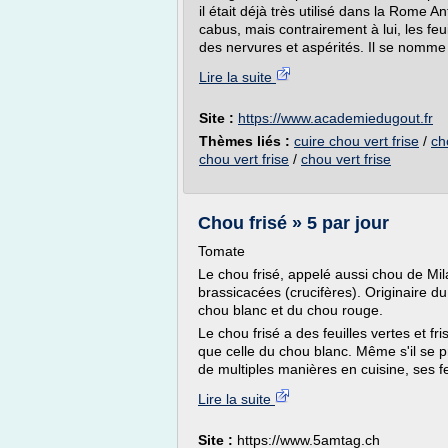
il était déjà très utilisé dans la Rome 
cabus, mais contrairement à lui, les feu
des nervures et aspérités. Il se nomme 
Lire la suite
Site :
https://www.academiedugout.fr
Thèmes liés :
cuire chou vert frise
/
ch
chou vert frise
/
chou vert frise
Chou frisé » 5 par jour
Tomate
Le chou frisé, appelé aussi chou de Mil
brassicacées (crucifères). Originaire d
chou blanc et du chou rouge.
Le chou frisé a des feuilles vertes e
que celle du chou blanc. Même s'il se pr
de multiples manières en cuisine, ses feu
Lire la suite
Site :
https://www.5amtag.ch