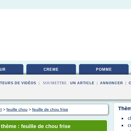
UR
CREME
POMME
TEURS DE VIDÉOS
| SOUMETTRE :
UN ARTICLE
|
ANNONCER
|
Thèm
t
>
feuille chou
>
feuille de chou frise
c
c
 thème : feuille de chou frise