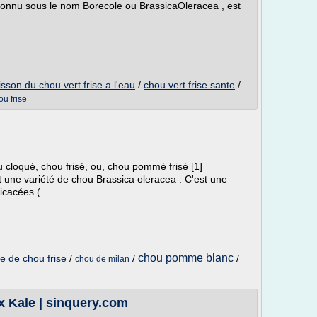
connu sous le nom Borecole ou BrassicaOleracea , est
isson du chou vert frise a l'eau
/
chou vert frise sante
/
ou frise
 cloqué, chou frisé, ou, chou pommé frisé [1]
t une variété de chou Brassica oleracea . C'est une
icacées (...
chou pomme blanc
lle de chou frise
/
/
/
chou de milan
x Kale | sinquery.com