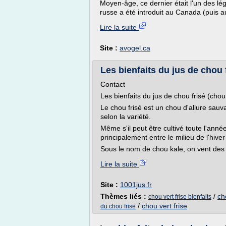
Moyen-âge, ce dernier était l'un des l
russe a été introduit au Canada (puis au
Lire la suite
Site :
avogel.ca
Les bienfaits du jus de chou 
Contact
Les bienfaits du jus de chou frisé (chou
Le chou frisé est un chou d'allure sauva
selon la variété.
Même s'il peut être cultivé toute l'anné
principalement entre le milieu de l'hiver
Sous le nom de chou kale, on vent des c
Lire la suite
Site :
1001jus.fr
Thèmes liés :
/
ch
chou vert frise bienfaits
/
chou vert frise
du chou frise