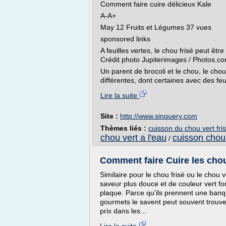
Comment faire cuire délicieux Kale
A-A+
May 12 Fruits et Légumes 37 vues
sponsored links
A feuilles vertes, le chou frisé peut être
Crédit photo Jupiterimages / Photos.c
Un parent de brocoli et le chou, le chou
différentes, dont certaines avec des feui
Lire la suite
Site :
http://www.sinquery.com
Thèmes liés :
cuisson du chou vert fris
chou vert a l'eau
cuisson chou 
/
Comment faire Cuire les chou
Similaire pour le chou frisé ou le chou 
saveur plus douce et de couleur vert fonc
plaque. Parce qu'ils prennent une banqu
gourmets le savent peut souvent trouver
prix dans les...