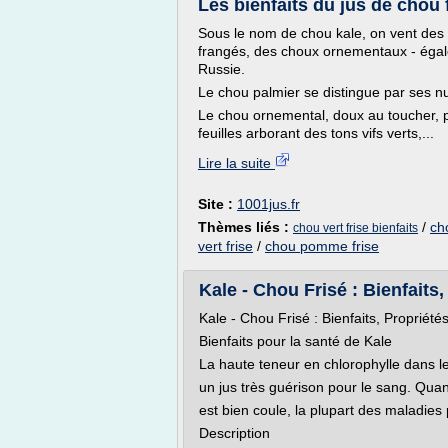
Les bienfaits du jus de chou 
Sous le nom de chou kale, on vent des c
frangés, des choux ornementaux - égale
Russie.
Le chou palmier se distingue par ses n
Le chou ornemental, doux au toucher, 
feuilles arborant des tons vifs verts,...
Lire la suite
Site :
1001jus.fr
Thèmes liés :
/
ch
chou vert frise bienfaits
vert frise
/
chou pomme frise
Kale - Chou Frisé : Bienfaits, 
Kale - Chou Frisé : Bienfaits, Propriét
Bienfaits pour la santé de Kale
La haute teneur en chlorophylle dans le
un jus très guérison pour le sang. Qua
est bien coule, la plupart des maladies
Description