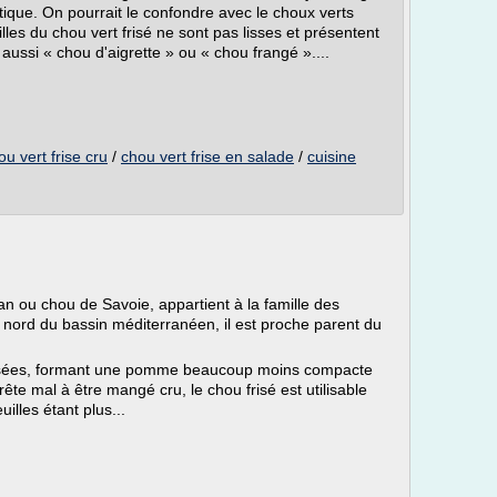
Antique. On pourrait le confondre avec le choux verts
illes du chou vert frisé ne sont pas lisses et présentent
aussi « chou d'aigrette » ou « chou frangé »....
ou vert frise cru
/
chou vert frise en salade
/
cuisine
an ou chou de Savoie, appartient à la famille des
u nord du bassin méditerranéen, il est proche parent du
t frisées, formant une pomme beaucoup moins compacte
ête mal à être mangé cru, le chou frisé est utilisable
illes étant plus...