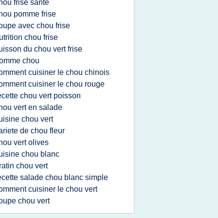
hou frise sante
hou pomme frise
oupe avec chou frise
utrition chou frise
uisson du chou vert frise
omme chou
omment cuisiner le chou chinois
omment cuisiner le chou rouge
ecette chou vert poisson
hou vert en salade
uisine chou vert
ariete de chou fleur
hou vert olives
uisine chou blanc
ratin chou vert
ecette salade chou blanc simple
omment cuisiner le chou vert
oupe chou vert