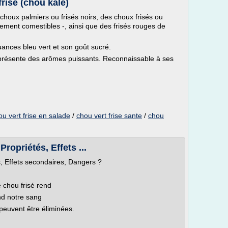
frisé (chou kale)
houx palmiers ou frisés noirs, des choux frisés ou
ment comestibles -, ainsi que des frisés rouges de
uances bleu vert et son goût sucré.
présente des arômes puissants. Reconnaissable à ses
ou vert frise en salade
/
chou vert frise sante
/
chou
Propriétés, Effets ...
és, Effets secondaires, Dangers ?
 chou frisé rend
nd notre sang
 peuvent être éliminées.