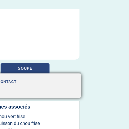
SOUPE
CONTACT
es associés
hou vert frise
uisson du chou frise