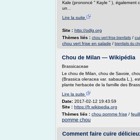
Kale (prononcé " Kayle " ), également 
un...
Lire la suite
Site :
http://odlg.org
Thèmes liés :
/
cu
chou vert frise bienfaits
chou vert frise en salade
/
bienfaits du ch
Chou de Milan — Wikipédia
Brassicaceae
Le chou de Milan, chou de Savoie, chou
(Brassica oleracea var. sabauda L.), es
plante herbacée de la famille des Brass
Lire la suite
Date:
2017-02-12 19:43:59
Site :
https://fr.wikipedia.org
Thèmes liés :
chou pomme frise
/
feui
pomme chou
Comment faire cuire délicieu