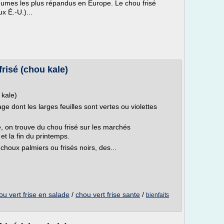
égumes les plus répandus en Europe. Le chou frisé
x É.-U.)...
frisé (chou kale)
 kale)
ge dont les larges feuilles sont vertes ou violettes
e, on trouve du chou frisé sur les marchés
 et la fin du printemps.
houx palmiers ou frisés noirs, des...
ou vert frise en salade
/
chou vert frise sante
/
bienfaits