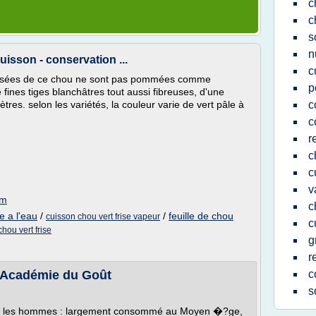
c
c
s
n
uisson - conservation ...
c
s frisées de ce chou ne sont pas pommées comme
p
fines tiges blanchâtres tout aussi fibreuses, d'une
tres. selon les variétés, la couleur varie de vert pâle à
c
c
r
c
c
v
om
c
e a l'eau
/
/
feuille de chou
cuisson chou vert frise vapeur
c
chou vert frise
g
r
L'Académie du Goût
c
s
é par les hommes : largement consommé au Moyen �?ge,