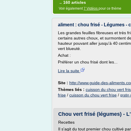
160 articles
→
Voir également
7 Vidéos
pour ce thème
aliment : chou frisé - Légumes - c
Les grandes feuilles fibreuses et trè
certains autres choux, et surmontent de 
hauteur pouvant aller jusqu'à 40 centimè
vert blueuté.
Achat :
Préférer un chou frisé dont les...
Lire la suite
Site :
http://www.guide-des-aliments.c
Thèmes liés :
cuisson du chou vert fris
frise
/
cuisson du chou vert frise
/
gratin 
Chou vert frisé (légumes) - 
Recettes
Il s'agit du tout premier chou cultiv