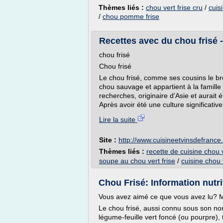
Thèmes liés :
chou vert frise cru
/
cuis
/
chou pomme frise
Recettes avec du chou frisé 
chou frisé
Chou frisé
Le chou frisé, comme ses cousins le bro
chou sauvage et appartient à la famille 
recherches, originaire d'Asie et aurait 
Après avoir été une culture significati
Lire la suite
Site :
http://www.cuisineetvinsdefranc
Thèmes liés :
recette de cuisine chou v
soupe au chou vert frise
/
cuisine chou v
Chou Frisé: Information nutrit
Vous avez aimé ce que vous avez lu? M
Le chou frisé, aussi connu sous son nom
légume-feuille vert foncé (ou pourpre),