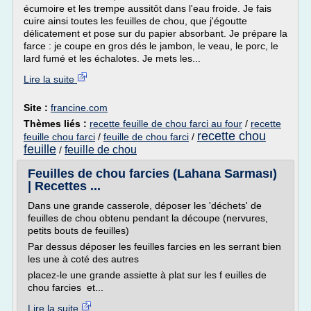
écumoire et les trempe aussitôt dans l'eau froide. Je fais
cuire ainsi toutes les feuilles de chou, que j'égoutte
délicatement et pose sur du papier absorbant. Je prépare la
farce : je coupe en gros dés le jambon, le veau, le porc, le
lard fumé et les échalotes. Je mets les...
Lire la suite
Site :
francine.com
Thèmes liés :
recette feuille de chou farci au four
/
recette
recette chou
feuille chou farci
/
feuille de chou farci
/
feuille
feuille de chou
/
Feuilles de chou farcies (Lahana Sarması)
| Recettes ...
Dans une grande casserole, déposer les 'déchets' de
feuilles de chou obtenu pendant la découpe (nervures,
petits bouts de feuilles)
Par dessus déposer les feuilles farcies en les serrant bien
les une à coté des autres
placez-le une grande assiette à plat sur les f euilles de
chou farcies et...
Lire la suite