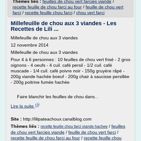
Thèmes liés :
feuilles de chou vert farcies viande
/
recette feuille de chou farci au four
/
feuille de chou vert
farci
/
recette feuille chou farci
/
chou vert farci
Millefeuille de chou aux 3 viandes - Les
Recettes de Lili ...
Millefeuille de chou aux 3 viandes
12 novembre 2014
Millefeuille de chou aux 3 viandes
Pour 4 à 6 personnes : 10 feuilles de chou vert frisé - 2 gros
oignons - 4 oeufs - 4 cuil. café persil - 1/2 cuil. café
muscade - 1/4 cuil. café poivre noir - 150g gruyère râpé -
200g viande hachée boeuf - 200g chair à saucisse persillée
- 200g poitrine fumée hachée
Faire blanchir les feuilles de chou dans...
Lire la suite
Site :
http://lilipateachoux.canalblog.com
Thèmes liés :
/
feuilles
recette feuille chou farci viande hachee
de chou vert farcies viande
/
feuille de chou vert farci
/
recette feuille de chou farci au four
/
recette feuille chou