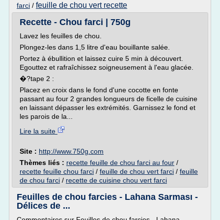
feuille de chou vert recette
farci
/
Recette - Chou farci | 750g
Lavez les feuilles de chou.
Plongez-les dans 1,5 litre d'eau bouillante salée.
Portez à ébullition et laissez cuire 5 min à découvert.
Egouttez et rafraîchissez soigneusement à l'eau glacée.
�?tape 2 :
Placez en croix dans le fond d'une cocotte en fonte
passant au four 2 grandes longueurs de ficelle de cuisine
en laissant dépasser les extrémités. Garnissez le fond et
les parois de la...
Lire la suite
Site :
http://www.750g.com
Thèmes liés :
recette feuille de chou farci au four
/
recette feuille chou farci
/
feuille de chou vert farci
/
feuille
de chou farci
/
recette de cuisine chou vert farci
Feuilles de chou farcies - Lahana Sarması -
Délices de ...
Commentaires sur Feuilles de chou farcies - Lahana