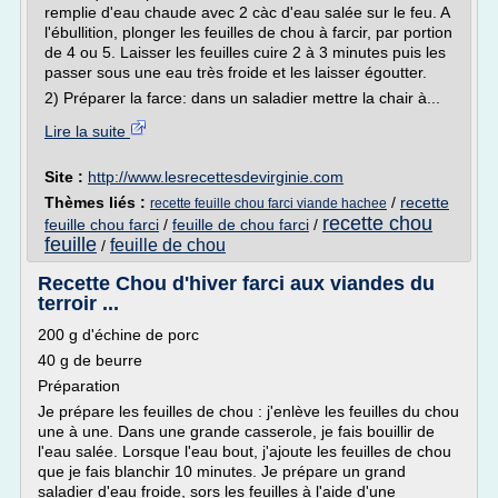
remplie d'eau chaude avec 2 càc d'eau salée sur le feu. A
l'ébullition, plonger les feuilles de chou à farcir, par portion
de 4 ou 5. Laisser les feuilles cuire 2 à 3 minutes puis les
passer sous une eau très froide et les laisser égoutter.
2) Préparer la farce: dans un saladier mettre la chair à...
Lire la suite
Site :
http://www.lesrecettesdevirginie.com
Thèmes liés :
/
recette
recette feuille chou farci viande hachee
recette chou
feuille chou farci
/
feuille de chou farci
/
feuille
feuille de chou
/
Recette Chou d'hiver farci aux viandes du
terroir ...
200 g d'échine de porc
40 g de beurre
Préparation
Je prépare les feuilles de chou : j'enlève les feuilles du chou
une à une. Dans une grande casserole, je fais bouillir de
l'eau salée. Lorsque l'eau bout, j'ajoute les feuilles de chou
que je fais blanchir 10 minutes. Je prépare un grand
saladier d'eau froide, sors les feuilles à l'aide d'une