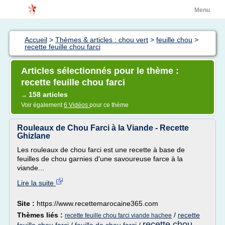
Menu
Accueil
>
Thèmes & articles : chou vert
>
feuille chou
>
recette feuille chou farci
Articles sélectionnés pour le thème :
recette feuille chou farci
158 articles
→
Voir également
6 Vidéos
pour ce thème
Rouleaux de Chou Farci à la Viande - Recette
Ghizlane
Les rouleaux de chou farci est une recette à base de
feuilles de chou garnies d'une savoureuse farce à la
viande...
Lire la suite
Site :
https://www.recettemarocaine365.com
Thèmes liés :
/
recette
recette feuille chou farci viande hachee
recette chou