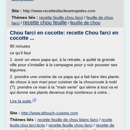
Site :
http://www.recettesfacilesetrapides.com
Thèmes liés :
recette feuille chou farci
/
feuille de chou
recette chou feuille
feuille de chou
farci
/
/
Chou farci en cocotte: recette Chou farci en
cocotte ...
90 minutes
ce qu'il faut
1. avoir un vieux papa qui, à la retraite, a quitté la grande
ville pour s'installer à la campagne pour y voir pousser ses
légumes.
2. prendre une voisine de ce papa qui a fait faire des plants
de choux à son mari pour cuisiner de la choucroute à noël
(?). prendre ce mari à la "main verte" qui sème à tout va et
qui donne ses plants devenus trop nombreux à votre...
Lire la suite
Site :
http://www.aftouch-cuisine.com
Thèmes liés :
recette feuille de chou blanc farci
/
recette
/
recette feuille chou farci
/
recette de
feuille chou farci facile