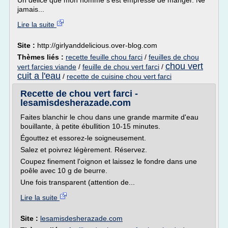
Un délice que mon homme s'est empressé de manger. Ne
jamais...
Lire la suite
Site :
http://girlyanddelicious.over-blog.com
Thèmes liés :
recette feuille chou farci
/
feuilles de chou
chou vert
vert farcies viande
/
feuille de chou vert farci
/
cuit a l'eau
/
recette de cuisine chou vert farci
Recette de chou vert farci -
lesamisdesherazade.com
Faites blanchir le chou dans une grande marmite d'eau
bouillante, à petite ébullition 10-15 minutes.
Égouttez et essorez-le soigneusement.
Salez et poivrez légèrement. Réservez.
Coupez finement l'oignon et laissez le fondre dans une
poêle avec 10 g de beurre.
Une fois transparent (attention de...
Lire la suite
Site :
lesamisdesherazade.com