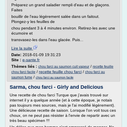
Préparez un grand saladier rempli d'eau et de glaçons.
Faites
bouillir de l'eau légèrement salée dans un faitout.
Plongez-y les feuilles de
chou pendant 3 à 4 minutes environ. Retirez-les avec une
écumoire et
transvasez-les dans l'eau glacée. Puis...
Lire la suite
Date:
2018-01-09 19:31:23
Site :
e-sante.fr
Thèmes liés :
/
chou farci au saumon cuit vapeur
recette feuille
/
recette feuille chou farci
/
chou farci facile
chou farci au
/
saumon fume
chou farci au saumon facile
Sarma, chou farci - Girly and Delicious
Une recette de chou farci Turque que j'avais trouvé sur
internet il y a quelque année (et à cette époque, je notais
pas toujours mes sources, mais je l'ai modifié légèrement).
Une délicieuse recette de saison. Lorsque l'on voit tous ces
choux, on ne peut pas résister à l'envie de repartir avec un
très beau spécimen !!!