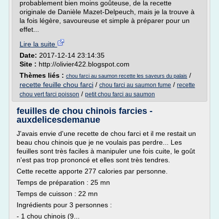
probablement bien moins goûteuse, de la recette
originale de Danièle Mazet-Delpeuch, mais je la trouve à
la fois légère, savoureuse et simple à préparer pour un
effet...
Lire la suite
Date:
2017-12-14 23:14:35
Site :
http://olivier422.blogspot.com
Thèmes liés :
/
chou farci au saumon recette les saveurs du palais
recette feuille chou farci
/
/
chou farci au saumon fume
recette
/
chou vert farci poisson
petit chou farci au saumon
feuilles de chou chinois farcies -
auxdelicesdemanue
J'avais envie d'une recette de chou farci et il me restait un
beau chou chinois que je ne voulais pas perdre... Les
feuilles sont très faciles à manipuler une fois cuite, le goût
n'est pas trop prononcé et elles sont très tendres.
Cette recette apporte 277 calories par personne.
Temps de préparation : 25 mn
Temps de cuisson : 22 mn
Ingrédients pour 3 personnes :
- 1 chou chinois (9...