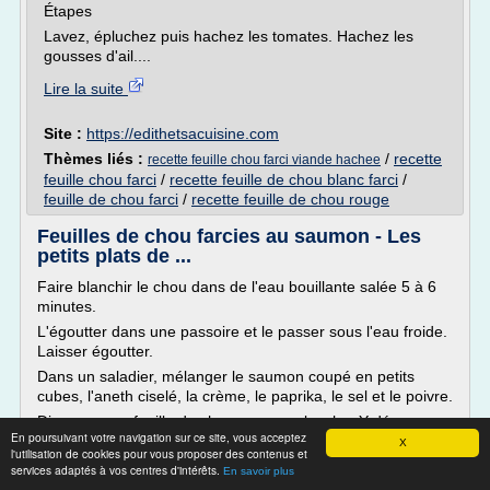
Étapes
Lavez, épluchez puis hachez les tomates. Hachez les
gousses d'ail....
Lire la suite
Site :
https://edithetsacuisine.com
Thèmes liés :
/
recette
recette feuille chou farci viande hachee
feuille chou farci
/
recette feuille de chou blanc farci
/
feuille de chou farci
/
recette feuille de chou rouge
Feuilles de chou farcies au saumon - Les
petits plats de ...
Faire blanchir le chou dans de l'eau bouillante salée 5 à 6
minutes.
L'égoutter dans une passoire et le passer sous l'eau froide.
Laisser égoutter.
Dans un saladier, mélanger le saumon coupé en petits
cubes, l'aneth ciselé, la crème, le paprika, le sel et le poivre.
Disposer une feuille de chou sur une planche. Y déposer un
En poursuivant votre navigation sur ce site, vous acceptez
peu de farce au saumon. Plier de façon à bien enfermer
X
l'utilisation de cookies pour vous proposer des contenus et
la...
services adaptés à vos centres d'intérêts.
En savoir plus