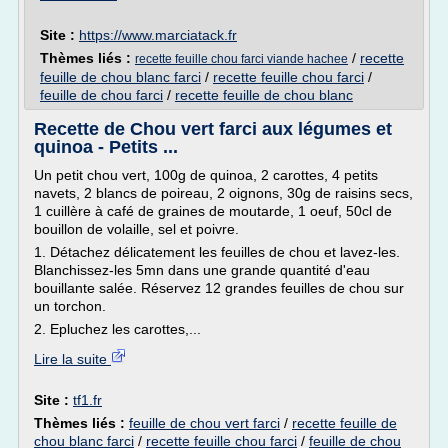
Site :
https://www.marciatack.fr
Thèmes liés :
/
recette
recette feuille chou farci viande hachee
feuille de chou blanc farci
/
recette feuille chou farci
/
feuille de chou farci
/
recette feuille de chou blanc
Recette de Chou vert farci aux légumes et
quinoa - Petits ...
Un petit chou vert, 100g de quinoa, 2 carottes, 4 petits
navets, 2 blancs de poireau, 2 oignons, 30g de raisins secs,
1 cuillère à café de graines de moutarde, 1 oeuf, 50cl de
bouillon de volaille, sel et poivre.
1. Détachez délicatement les feuilles de chou et lavez-les.
Blanchissez-les 5mn dans une grande quantité d'eau
bouillante salée. Réservez 12 grandes feuilles de chou sur
un torchon.
2. Epluchez les carottes,...
Lire la suite
Site :
tf1.fr
Thèmes liés :
feuille de chou vert farci
/
recette feuille de
chou blanc farci
/
recette feuille chou farci
/
feuille de chou