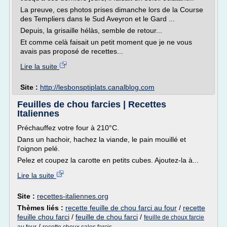
La preuve, ces photos prises dimanche lors de la Course
des Templiers dans le Sud Aveyron et le Gard ...
Depuis, la grisaille hélàs, semble de retour...
Et comme celà faisait un petit moment que je ne vous
avais pas proposé de recettes...
Lire la suite
Site :
http://lesbonsptiplats.canalblog.com
Feuilles de chou farcies | Recettes
Italiennes
Préchauffez votre four à 210°C.
Dans un hachoir, hachez la viande, le pain mouillé et
l'oignon pelé.
Pelez et coupez la carotte en petits cubes. Ajoutez-la à...
Lire la suite
Site :
recettes-italiennes.org
Thèmes liés :
recette feuille de chou farci au four
/
recette
feuille chou farci
/
feuille de chou farci
/
feuille de choux farcie
/