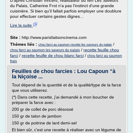
D'après Christian Vincent, réalisateur du film Les Saveurs
du Palais, Catherine Frot n'a pas l'instinct d'une grande
cuisinière. Si bien qu'il fallait parfois employer une doublure
pour effectuer certains gestes dignes...
Lire la suite
Site :
http://www.parisfaitsoncinema.com
Thèmes liés :
/
chou farci au saumon recette les saveurs du palais
/
recette feuille chou
chou farci au saumon les saveurs du palais
farci
/
recette feuille de chou blanc farci
/
chou farci au saumon
frais
Feuilles de chou farcies : Lou Capoun "à
la Niçoise ...
Tout dépend de la quantité et de la qualité/type de la farce
que vous utiliserez.
(*) Dans cette recette, j'ai demandé à mon boucher de
préparer la farce avec :
200 gr de collet de porc désossé
150 gr de talon de jambon
150 gr de poitrine de lard demi-sel
Et bien sûr, c'est une recette à réaliser avec un légume de