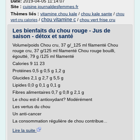
Date:
2019-04-05 11:14:07
Site :
cuisine.journaldesfemmes.fr
Thèmes liés :
vitamine chou kale
/
chou kale sante
/
chou
chou vitamine c
/
/
chou vert frise cru
vert cru calories
Les bienfaits du chou rouge - Jus de
saison - détox et santé
Volume/poids Chou cru, 37 g/_125 ml filamenté Chou
rouge cru, 37 g/125 ml filamenté Chou rouge bouilli,
égoutté, 79 g /125 ml filamenté
Calories 9 11 23
Protéines 0,5 g 0,5 g 1,2 g
Glucides 2,1 g 2,7 g 5,5 g
Lipides 0,0 g 0,1 g 0,1 g
Fibres alimentaires 0,7 g 0,8 g 2,1 g
Le chou est-il antioxydant? Modérément
Les vertus du chou
Un anti-cancer
La consommation régulière de chou contribue...
Lire la suite