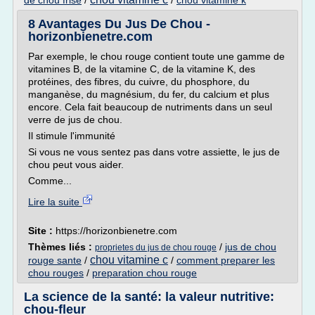
de chou frise
/
/
chou vitamine k
8 Avantages Du Jus De Chou -
horizonbienetre.com
Par exemple, le chou rouge contient toute une gamme de
vitamines B, de la vitamine C, de la vitamine K, des
protéines, des fibres, du cuivre, du phosphore, du
manganèse, du magnésium, du fer, du calcium et plus
encore. Cela fait beaucoup de nutriments dans un seul
verre de jus de chou.
Il stimule l'immunité
Si vous ne vous sentez pas dans votre assiette, le jus de
chou peut vous aider.
Comme...
Lire la suite
Site :
https://horizonbienetre.com
Thèmes liés :
/
jus de chou
proprietes du jus de chou rouge
chou vitamine c
rouge sante
/
/
comment preparer les
chou rouges
/
preparation chou rouge
La science de la santé: la valeur nutritive:
chou-fleur