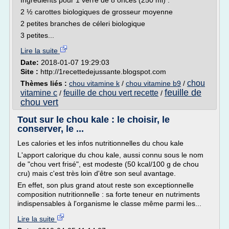
Ingrédients pour 1 verre de 8 onces (250 ml) :
2 ½ carottes biologiques de grosseur moyenne
2 petites branches de céleri biologique
3 petites...
Lire la suite
Date:
2018-01-07 19:29:03
Site :
http://1recettedejussante.blogspot.com
chou
Thèmes liés :
chou vitamine k
/
chou vitamine b9
/
feuille de
vitamine c
feuille de chou vert recette
/
/
chou vert
Tout sur le chou kale : le choisir, le
conserver, le ...
Les calories et les infos nutritionnelles du chou kale
L'apport calorique du chou kale, aussi connu sous le nom
de "chou vert frisé", est modeste (50 kcal/100 g de chou
cru) mais c'est très loin d'être son seul avantage.
En effet, son plus grand atout reste son exceptionnelle
composition nutritionnelle : sa forte teneur en nutriments
indispensables à l'organisme le classe même parmi les...
Lire la suite