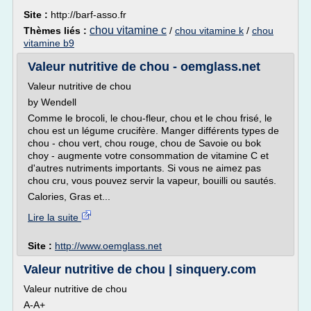
Site :
http://barf-asso.fr
chou vitamine c
Thèmes liés :
/
chou vitamine k
/
chou
vitamine b9
Valeur nutritive de chou - oemglass.net
Valeur nutritive de chou
by Wendell
Comme le brocoli, le chou-fleur, chou et le chou frisé, le
chou est un légume crucifère. Manger différents types de
chou - chou vert, chou rouge, chou de Savoie ou bok
choy - augmente votre consommation de vitamine C et
d'autres nutriments importants. Si vous ne aimez pas
chou cru, vous pouvez servir la vapeur, bouilli ou sautés.
Calories, Gras et...
Lire la suite
Site :
http://www.oemglass.net
Valeur nutritive de chou | sinquery.com
Valeur nutritive de chou
A-A+