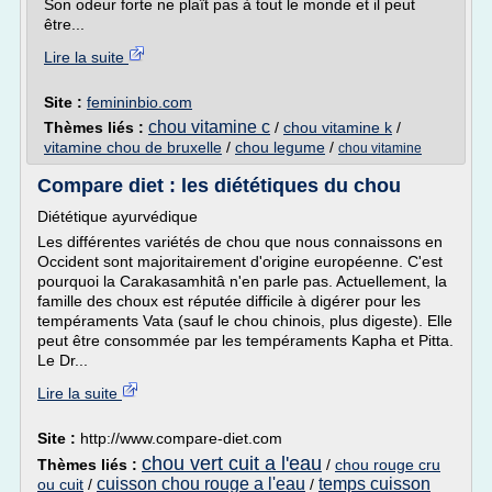
Son odeur forte ne plaît pas à tout le monde et il peut
être...
Lire la suite
Site :
femininbio.com
chou vitamine c
Thèmes liés :
/
chou vitamine k
/
vitamine chou de bruxelle
/
chou legume
/
chou vitamine
Compare diet : les diététiques du chou
Diététique ayurvédique
Les différentes variétés de chou que nous connaissons en
Occident sont majoritairement d'origine européenne. C'est
pourquoi la Carakasamhitâ n'en parle pas. Actuellement, la
famille des choux est réputée difficile à digérer pour les
tempéraments Vata (sauf le chou chinois, plus digeste). Elle
peut être consommée par les tempéraments Kapha et Pitta.
Le Dr...
Lire la suite
Site :
http://www.compare-diet.com
chou vert cuit a l'eau
Thèmes liés :
/
chou rouge cru
cuisson chou rouge a l'eau
temps cuisson
ou cuit
/
/