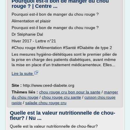
Pourquoi est-il bon de manger du chou
rouge ? | Centre ...
Pourquoi est-il bon de manger du chou rouge ?
Alimentation et plaisir
Pourquoi est-il bon de manger du chou rouge ?
Dr Stéphanie Dal
Hiver 2017 - Lettre n°21
#Chou rouge #Alimentation #Santé #Diabète de type 2
Les mesures hygiéno-diététiques sont le premier pilier de
la prise en charge des patients diabétiques, avant même
la mise en place d'un traitement médicamenteux. Elles...
Lire la suite
Site :
http://www.ceed-diabete.org
Thèmes liés :
chou rouge cru bon pour la sante
/
manger
du chou rouge
/
chou rouge cru sante
/
cuisson chou rouge
/
salade chou rouge cru
rapide
Quelle est la valeur nutritionnelle de chou-
fleur? / Nu ...
Quelle est la valeur nutritionnelle de chou-fleur?