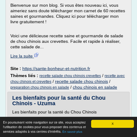
Bienvenue sur mon blog. Si vous êtes nouveau ici, vous
aimeriez sans doute télécharger mon carnet de 60 recettes
saines et gourmandes. Cliquez ici pour télécharger mon
livre gratuitement !
Voici une délicieuse recette saine et gourmande de salade
de chou chinois aux crevettes. Facile et rapide à réaliser,
cette salade de...
Lire la suite
Site :
https://sante-bonheur-et-nutrition.fr
Thèmes liés :
/
recette salade chou chinois crevettes
recette avec
/
recette salade chou chinois
/
chou chinois et crevettes
/
chou chinois en salade
preparation chou chinois en salade
Les bienfaits pour la santé du Chou
Chinois - Uzuma
Les bienfaits pour la santé du Chou Chinois
Le chou chinois est reconnu depuis longtemps comme
En poursuivant votre navigation sur ce site, vous acceptez
étant un légume améliorant l'état de santé. Ce qui suit
X
l'utilisation de cookies pour vous proposer des contenus et
détaille exactement les bienfaits qu'il offre.
services adaptés à vos centres d'intérêts.
En savoir plus