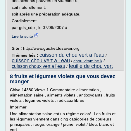
des aliments pauvres en vitamine K,
soit naturellement,
soit après une préparation adéquate.
Cordialement.
par gds_cdp , le 07/06/2007 à...
Lire la suite
Site :
http://www.guichetdusavoir.org
cuisson du chou vert a l'eau
Thèmes liés :
/
cuisson chou vert a l eau
/
chou vitamine k
/
feuille de chou vert
cuisson choux vert a l'eau
/
8 fruits et légumes violets que vous devez
manger
Chiva 14380 Views 1 Commentaire alimentation ,
alimentation saine , aliments violets , antioxydants , fruits
violets , légumes violets , radicaux libres
Imprimer
Une alimentation saine est un régime coloré. Les fruits et
les légumes viennent dans cinq catégories de couleurs
principales : rouge, orange / jaune, violet / bleu, blanc et
vert.