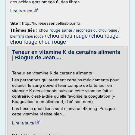
des acides gras oméga 6, des fibres...
Lire la suite
Site :
http://huilesessentiellesbio.info
Thèmes liés :
chou rouge sante
/
/
proprietes du chou rouge
chou chou rouge
chou rouge
/
/
bienfaits chou rouge
chou rouge chou rouge
Teneur en vitamine K de certains aliments
| Blogue de Jean ...
Teneur en vitamine K de certains aliments
Les personnes qui prennent certains médicaments pour
éclaircir le sang doivent tenir compte de la teneur en
vitamine K des aliments puisque cette vitamine fait le
contraire, c'est-à-dire qu'elle favorise la coagulation («
Koagulation » en allemand, d'où son nom).
Les besoin quotidiens sont d'environ 45 mcg. Puisque
cette vitamine résiste bien...
Lire la suite