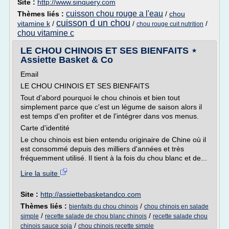
Site :
http://www.sinquery.com
cuisson chou rouge a l'eau
Thèmes liés :
/
chou
cuisson d un chou
vitamine k
/
/
/
chou rouge cuit nutrition
chou vitamine c
LE CHOU CHINOIS ET SES BIENFAITS ⋆
Assiette Basket & Co
Email
LE CHOU CHINOIS ET SES BIENFAITS
Tout d'abord pourquoi le chou chinois et bien tout
simplement parce que c'est un légume de saison alors il
est temps d'en profiter et de l'intégrer dans vos menus.
Carte d'identité
Le chou chinois est bien entendu originaire de Chine où il
est consommé depuis des milliers d'années et très
fréquemment utilisé. Il tient à la fois du chou blanc et de...
Lire la suite
Site :
http://assiettebasketandco.com
Thèmes liés :
/
bienfaits du chou chinois
chou chinois en salade
/
/
simple
recette salade de chou blanc chinois
recette salade chou
/
chinois sauce soja
chou chinois recette simple