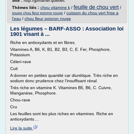
Site :
http://jpmartel.quebec
feuille de chou vert
Thèmes liés :
chou vitamine k
/
/
/
cuisson du chou vert frise a
soupe chou fleur poivron rouge
l'eau
/
chou fleur poivron rouge
Les légumes – BARF-ASSO : Association loi
1901 visant à ...
Riche en antioxydants et en fibres.
Vitamines A, B6, K, B1, B2, B3, C, E. Fer, Phosphore,
Potassium.
Céleri-rave
Cuit
A donner en petites quantité car diurétique. Très riche en
sodium donc prudence chez l'insuffisant rénal.
Très riche en vitamine K. Vitamines B5, B6, C. Cuivre,
Manganèse, Phosphore.
Chou-rave
Cru
Les feuilles sont les plus riches en vitamines. Riche en
antioxydants....
Lire la suite