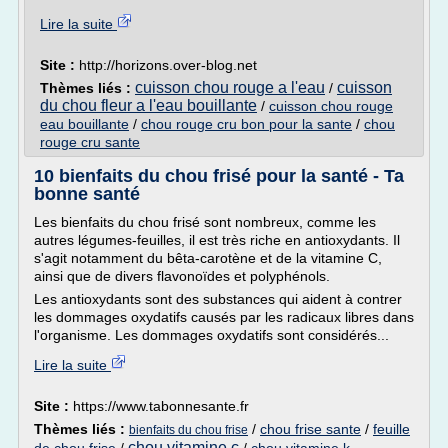
Lire la suite
Site :
http://horizons.over-blog.net
cuisson chou rouge a l'eau
cuisson
Thèmes liés :
/
du chou fleur a l'eau bouillante
/
cuisson chou rouge
eau bouillante
/
chou rouge cru bon pour la sante
/
chou
rouge cru sante
10 bienfaits du chou frisé pour la santé - Ta
bonne santé
Les bienfaits du chou frisé sont nombreux, comme les
autres légumes-feuilles, il est très riche en antioxydants. Il
s'agit notamment du bêta-carotène et de la vitamine C,
ainsi que de divers flavonoïdes et polyphénols.
Les antioxydants sont des substances qui aident à contrer
les dommages oxydatifs causés par les radicaux libres dans
l'organisme. Les dommages oxydatifs sont considérés...
Lire la suite
Site :
https://www.tabonnesante.fr
Thèmes liés :
/
chou frise sante
/
feuille
bienfaits du chou frise
chou vitamine c