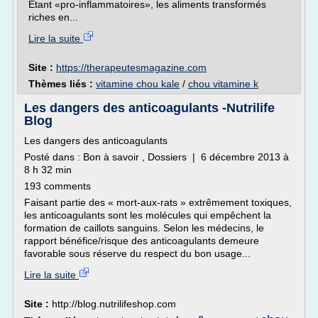
Étant «pro-inflammatoires», les aliments transformés
riches en...
Lire la suite
Site :
https://therapeutesmagazine.com
Thèmes liés :
vitamine chou kale
/
chou vitamine k
Les dangers des anticoagulants -Nutrilife
Blog
Les dangers des anticoagulants
Posté dans : Bon à savoir , Dossiers | 6 décembre 2013 à
8 h 32 min
193 comments
Faisant partie des « mort-aux-rats » extrêmement toxiques,
les anticoagulants sont les molécules qui empêchent la
formation de caillots sanguins. Selon les médecins, le
rapport bénéfice/risque des anticoagulants demeure
favorable sous réserve du respect du bon usage...
Lire la suite
Site :
http://blog.nutrilifeshop.com