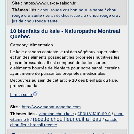
Site :
https://www.jus-de-saison.fr
Thèmes liés :
chou rouge cru bon pour la sante
/
chou
rouge cru sante
/
/
chou rouge cru
/
vertus du chou rouge cru
jus de chou rouge sante
10 bienfaits du kale - Naturopathe Montreal
Quebec
Category: Alimentation
Le kale est sans conteste le roi des végétaux super sains,
et l'un des aliments possédant les propriétés nutritives les
plus intéressantes. Il est composé de toutes sortes
d'éléments bourrés de bienfaits pour notre santé, certains
ayant même de puissantes propriétés médicinales.
Découvrez au sein de cet article 10 des bienfaits du kale,
prouvés par la...
Lire la suite
Site :
http://www.manaturopathe.com
chou vitamine c
Thèmes liés :
vitamine chou kale
/
/
chou
recette chou fleur cuit a l'eau
vitamine k
/
/
salade
chou fleur brocoli recette