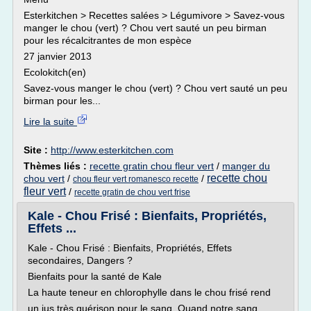
Esterkitchen > Recettes salées > Légumivore > Savez-vous
manger le chou (vert) ? Chou vert sauté un peu birman
pour les récalcitrantes de mon espèce
27 janvier 2013
Ecolokitch(en)
Savez-vous manger le chou (vert) ? Chou vert sauté un peu
birman pour les...
Lire la suite
Site :
http://www.esterkitchen.com
Thèmes liés :
recette gratin chou fleur vert
/
manger du
recette chou
chou vert
/
/
chou fleur vert romanesco recette
fleur vert
/
recette gratin de chou vert frise
Kale - Chou Frisé : Bienfaits, Propriétés,
Effets ...
Kale - Chou Frisé : Bienfaits, Propriétés, Effets
secondaires, Dangers ?
Bienfaits pour la santé de Kale
La haute teneur en chlorophylle dans le chou frisé rend
un jus très guérison pour le sang. Quand notre sang