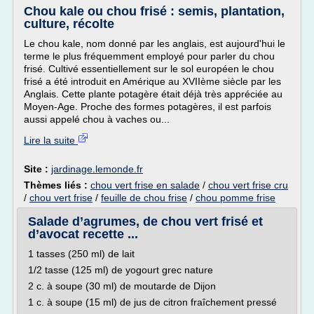
Chou kale ou chou frisé : semis, plantation,
culture, récolte
Le chou kale, nom donné par les anglais, est aujourd'hui le
terme le plus fréquemment employé pour parler du chou
frisé. Cultivé essentiellement sur le sol européen le chou
frisé a été introduit en Amérique au XVIIème siècle par les
Anglais. Cette plante potagère était déjà très appréciée au
Moyen-Age. Proche des formes potagères, il est parfois
aussi appelé chou à vaches ou...
Lire la suite
Site :
jardinage.lemonde.fr
Thèmes liés :
chou vert frise en salade
/
chou vert frise cru
/
chou vert frise
/
feuille de chou frise
/
chou pomme frise
Salade d’agrumes, de chou vert frisé et
d’avocat recette ...
1 tasses (250 ml) de lait
1/2 tasse (125 ml) de yogourt grec nature
2 c. à soupe (30 ml) de moutarde de Dijon
1 c. à soupe (15 ml) de jus de citron fraîchement pressé