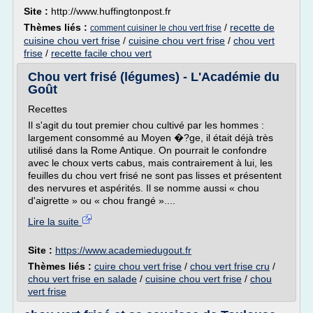
Site :
http://www.huffingtonpost.fr
Thèmes liés :
/
recette de
comment cuisiner le chou vert frise
cuisine chou vert frise
/
cuisine chou vert frise
/
chou vert
frise
/
recette facile chou vert
Chou vert frisé (légumes) - L'Académie du
Goût
Recettes
Il s'agit du tout premier chou cultivé par les hommes :
largement consommé au Moyen �?ge, il était déjà très
utilisé dans la Rome Antique. On pourrait le confondre
avec le choux verts cabus, mais contrairement à lui, les
feuilles du chou vert frisé ne sont pas lisses et présentent
des nervures et aspérités. Il se nomme aussi « chou
d'aigrette » ou « chou frangé »....
Lire la suite
Site :
https://www.academiedugout.fr
Thèmes liés :
cuire chou vert frise
/
chou vert frise cru
/
chou vert frise en salade
/
cuisine chou vert frise
/
chou
vert frise