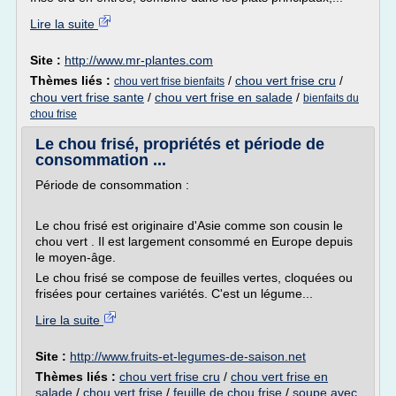
Lire la suite
Site :
http://www.mr-plantes.com
Thèmes liés :
/
chou vert frise cru
/
chou vert frise bienfaits
chou vert frise sante
/
chou vert frise en salade
/
bienfaits du
chou frise
Le chou frisé, propriétés et période de
consommation ...
Période de consommation :
Le chou frisé est originaire d'Asie comme son cousin le
chou vert . Il est largement consommé en Europe depuis
le moyen-âge.
Le chou frisé se compose de feuilles vertes, cloquées ou
frisées pour certaines variétés. C'est un légume...
Lire la suite
Site :
http://www.fruits-et-legumes-de-saison.net
Thèmes liés :
chou vert frise cru
/
chou vert frise en
salade
/
chou vert frise
/
feuille de chou frise
/
soupe avec