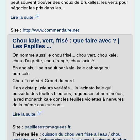
peut souvent trouver des choux de Bruxelles, les verts pour
négocier les prix dans les...
Lire la suite
Site :
http://www.commentfaire.net
Chou kale, vert, frisé : Que faire avec ? |
Les Papilles ...
On nomme aussi le chou frisé... chou vert, chou kale,
chou d'aigrette, chou frangé, chou lacinié...
En anglais, il se traduit par kale, kale cabbage ou
borecole.
Chou Frisé Vert Grand du nord
Il en existe plusieurs variétés... la lacinato kale qui
possède des feuilles bleutées, rugueuses et non frisées,
la red monarch kale dont les feuilles violettes à nervures
de la même couleur sont...
Lire la suite
Site :
papillesestomaquees.fr
Thèmes liés :
cuisson du chou vert frise a l'eau
/
chou
vert frise cru
/
/
cuisson du chou