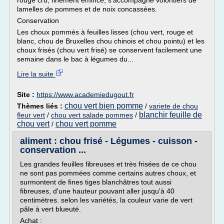
rouge cru, finement émincé, s'accompagne volontiers de
lamelles de pommes et de noix concassées.
Conservation
Les choux pommés à feuilles lisses (chou vert, rouge et
blanc, chou de Bruxelles chou chinois et chou pointu) et les
choux frisés (chou vert frisé) se conservent facilement une
semaine dans le bac à légumes du...
Lire la suite
Site :
https://www.academiedugout.fr
chou vert bien pomme
Thèmes liés :
/
variete de chou
blanchir feuille de
fleur vert
/
chou vert salade pommes
/
chou vert
chou vert pomme
/
aliment : chou frisé - Légumes - cuisson -
conservation ...
Les grandes feuilles fibreuses et très frisées de ce chou
ne sont pas pommées comme certains autres choux, et
surmontent de fines tiges blanchâtres tout aussi
fibreuses, d'une hauteur pouvant aller jusqu'à 40
centimètres. selon les variétés, la couleur varie de vert
pâle à vert blueuté.
Achat :