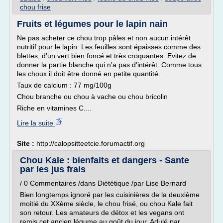
chou frise
Fruits et légumes pour le lapin nain
Ne pas acheter ce chou trop pâles et non aucun intérêt
nutritif pour le lapin. Les feuilles sont épaisses comme des
blettes, d'un vert bien foncé et très croquantes. Evitez de
donner la partie blanche qui n'a pas d'intérêt. Comme tous
les choux il doit être donné en petite quantité.
Taux de calcium : 77 mg/100g
Chou branche ou chou à vache ou chou bricolin
Riche en vitamines C....
Lire la suite
Site :
http://calopsitteetcie.forumactif.org
Chou Kale : bienfaits et dangers - Sante
par les jus frais
/ 0 Commentaires /dans Diététique /par Lise Bernard
Bien longtemps ignoré par les cuisinières de la deuxième
moitié du XXème siècle, le chou frisé, ou chou Kale fait
son retour. Les amateurs de détox et les vegans ont
remis cet ancien légume au goût du jour. Adulé par