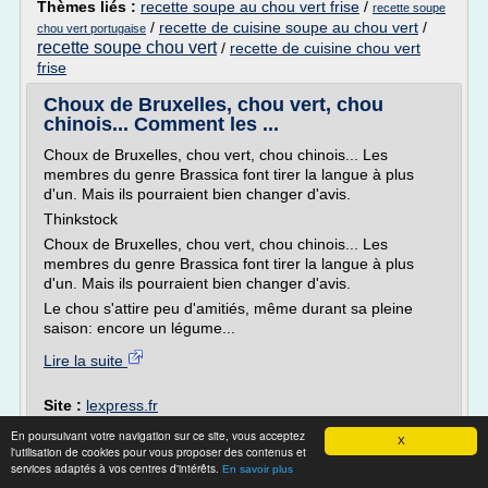
Thèmes liés :
recette soupe au chou vert frise
/
recette soupe
/
recette de cuisine soupe au chou vert
/
chou vert portugaise
recette soupe chou vert
/
recette de cuisine chou vert
frise
Choux de Bruxelles, chou vert, chou
chinois... Comment les ...
Choux de Bruxelles, chou vert, chou chinois... Les
membres du genre Brassica font tirer la langue à plus
d'un. Mais ils pourraient bien changer d'avis.
Thinkstock
Choux de Bruxelles, chou vert, chou chinois... Les
membres du genre Brassica font tirer la langue à plus
d'un. Mais ils pourraient bien changer d'avis.
Le chou s'attire peu d'amitiés, même durant sa pleine
saison: encore un légume...
Lire la suite
Site :
lexpress.fr
En poursuivant votre navigation sur ce site, vous acceptez
Recette de CHOU VERT - Recettes
X
l'utilisation de cookies pour vous proposer des contenus et
Diététiques
services adaptés à vos centres d'intérêts.
En savoir plus