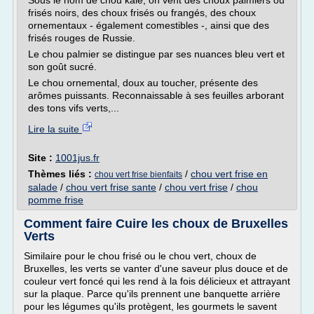
Sous le nom de chou kale, on vent des choux palmiers ou
frisés noirs, des choux frisés ou frangés, des choux
ornementaux - également comestibles -, ainsi que des
frisés rouges de Russie.
Le chou palmier se distingue par ses nuances bleu vert et
son goût sucré.
Le chou ornemental, doux au toucher, présente des
arômes puissants. Reconnaissable à ses feuilles arborant
des tons vifs verts,...
Lire la suite
Site :
1001jus.fr
Thèmes liés :
/
chou vert frise en
chou vert frise bienfaits
salade
/
chou vert frise sante
/
chou vert frise
/
chou
pomme frise
Comment faire Cuire les choux de Bruxelles
Verts
Similaire pour le chou frisé ou le chou vert, choux de
Bruxelles, les verts se vanter d'une saveur plus douce et de
couleur vert foncé qui les rend à la fois délicieux et attrayant
sur la plaque. Parce qu'ils prennent une banquette arrière
pour les légumes qu'ils protègent, les gourmets le savent