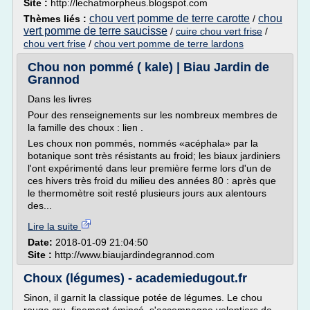
Site :
http://lechatmorpheus.blogspot.com
chou vert pomme de terre carotte
chou
Thèmes liés :
/
vert pomme de terre saucisse
/
cuire chou vert frise
/
chou vert frise
/
chou vert pomme de terre lardons
Chou non pommé ( kale) | Biau Jardin de
Grannod
Dans les livres
Pour des renseignements sur les nombreux membres de
la famille des choux : lien .
Les choux non pommés, nommés «acéphala» par la
botanique sont très résistants au froid; les biaux jardiniers
l'ont expérimenté dans leur première ferme lors d'un de
ces hivers très froid du milieu des années 80 : après que
le thermomètre soit resté plusieurs jours aux alentours
des...
Lire la suite
Date:
2018-01-09 21:04:50
Site :
http://www.biaujardindegrannod.com
Choux (légumes) - academiedugout.fr
Sinon, il garnit la classique potée de légumes. Le chou