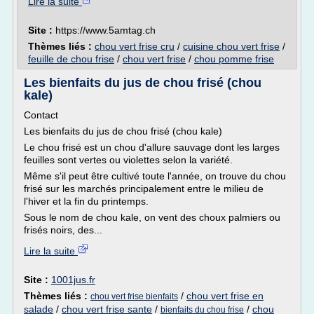
Lire la suite
Site :
https://www.5amtag.ch
Thèmes liés :
chou vert frise cru
/
cuisine chou vert frise
/
feuille de chou frise
/
chou vert frise
/
chou pomme frise
Les bienfaits du jus de chou frisé (chou
kale)
Contact
Les bienfaits du jus de chou frisé (chou kale)
Le chou frisé est un chou d'allure sauvage dont les larges
feuilles sont vertes ou violettes selon la variété.
Même s'il peut être cultivé toute l'année, on trouve du chou
frisé sur les marchés principalement entre le milieu de
l'hiver et la fin du printemps.
Sous le nom de chou kale, on vent des choux palmiers ou
frisés noirs, des...
Lire la suite
Site :
1001jus.fr
Thèmes liés :
/
chou vert frise en
chou vert frise bienfaits
salade
/
chou vert frise sante
/
/
chou
bienfaits du chou frise