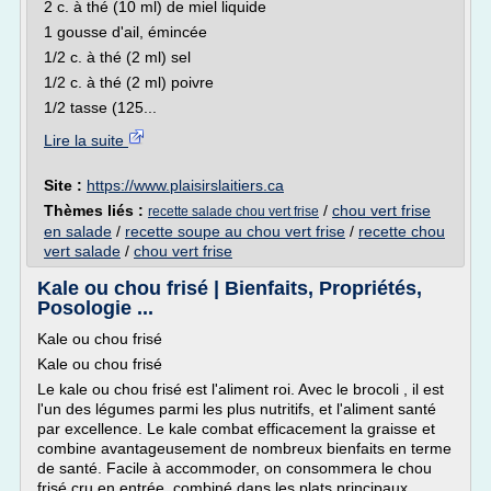
2 c. à thé (10 ml) de miel liquide
1 gousse d'ail, émincée
1/2 c. à thé (2 ml) sel
1/2 c. à thé (2 ml) poivre
1/2 tasse (125...
Lire la suite
Site :
https://www.plaisirslaitiers.ca
Thèmes liés :
/
chou vert frise
recette salade chou vert frise
en salade
/
recette soupe au chou vert frise
/
recette chou
vert salade
/
chou vert frise
Kale ou chou frisé | Bienfaits, Propriétés,
Posologie ...
Kale ou chou frisé
Kale ou chou frisé
Le kale ou chou frisé est l'aliment roi. Avec le brocoli , il est
l'un des légumes parmi les plus nutritifs, et l'aliment santé
par excellence. Le kale combat efficacement la graisse et
combine avantageusement de nombreux bienfaits en terme
de santé. Facile à accommoder, on consommera le chou
frisé cru en entrée, combiné dans les plats principaux,...