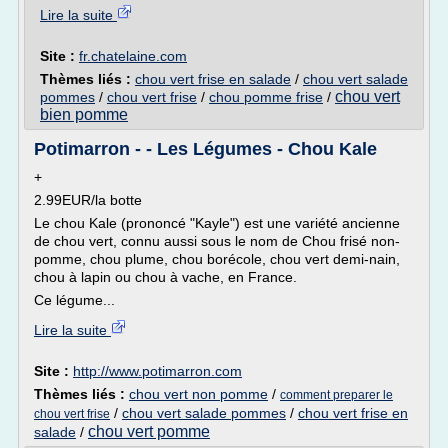
Lire la suite
Site :
fr.chatelaine.com
Thèmes liés :
chou vert frise en salade
/
chou vert salade
chou vert
pommes
/
chou vert frise
/
chou pomme frise
/
bien pomme
Potimarron - - Les Légumes - Chou Kale
+
2.99EUR/la botte
Le chou Kale (prononcé "Kayle") est une variété ancienne
de chou vert, connu aussi sous le nom de Chou frisé non-
pomme, chou plume, chou borécole, chou vert demi-nain,
chou à lapin ou chou à vache, en France.
Ce légume...
Lire la suite
Site :
http://www.potimarron.com
Thèmes liés :
chou vert non pomme
/
comment preparer le
/
chou vert salade pommes
/
chou vert frise en
chou vert frise
chou vert pomme
salade
/