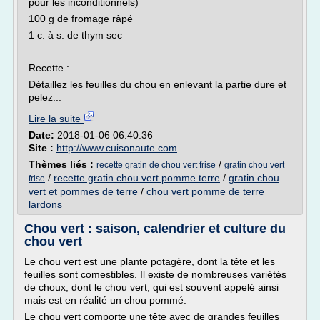
pour les inconditionnels)
100 g de fromage râpé
1 c. à s. de thym sec
Recette :
Détaillez les feuilles du chou en enlevant la partie dure et
pelez...
Lire la suite
Date:
2018-01-06 06:40:36
Site :
http://www.cuisonaute.com
Thèmes liés :
/
recette gratin de chou vert frise
gratin chou vert
/
recette gratin chou vert pomme terre
/
gratin chou
frise
vert et pommes de terre
/
chou vert pomme de terre
lardons
Chou vert : saison, calendrier et culture du
chou vert
Le chou vert est une plante potagère, dont la tête et les
feuilles sont comestibles. Il existe de nombreuses variétés
de choux, dont le chou vert, qui est souvent appelé ainsi
mais est en réalité un chou pommé.
Le chou vert comporte une tête avec de grandes feuilles