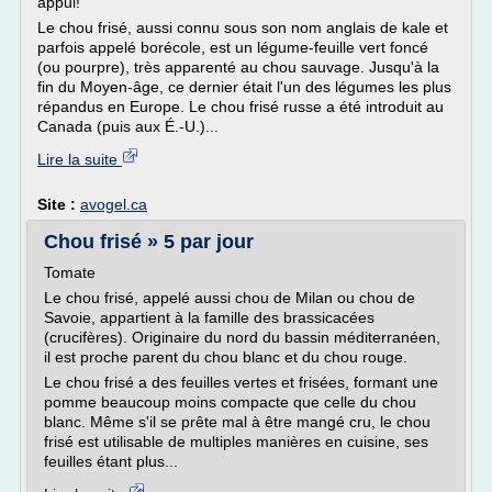
appui!
Le chou frisé, aussi connu sous son nom anglais de kale et
parfois appelé borécole, est un légume-feuille vert foncé
(ou pourpre), très apparenté au chou sauvage. Jusqu'à la
fin du Moyen-âge, ce dernier était l'un des légumes les plus
répandus en Europe. Le chou frisé russe a été introduit au
Canada (puis aux É.-U.)...
Lire la suite
Site :
avogel.ca
Chou frisé » 5 par jour
Tomate
Le chou frisé, appelé aussi chou de Milan ou chou de
Savoie, appartient à la famille des brassicacées
(crucifères). Originaire du nord du bassin méditerranéen,
il est proche parent du chou blanc et du chou rouge.
Le chou frisé a des feuilles vertes et frisées, formant une
pomme beaucoup moins compacte que celle du chou
blanc. Même s'il se prête mal à être mangé cru, le chou
frisé est utilisable de multiples manières en cuisine, ses
feuilles étant plus...