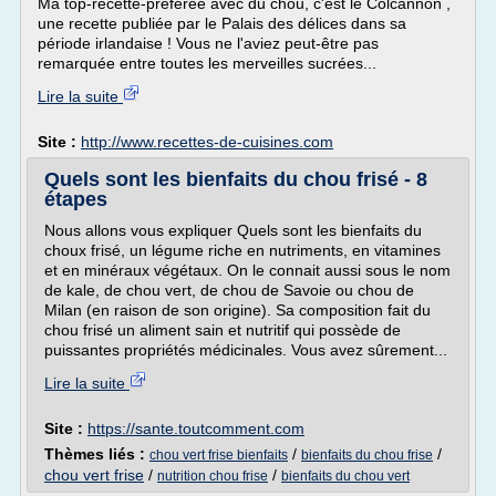
Ma top-recette-préférée avec du chou, c'est le Colcannon ,
une recette publiée par le Palais des délices dans sa
période irlandaise ! Vous ne l'aviez peut-être pas
remarquée entre toutes les merveilles sucrées...
Lire la suite
Site :
http://www.recettes-de-cuisines.com
Quels sont les bienfaits du chou frisé - 8
étapes
Nous allons vous expliquer Quels sont les bienfaits du
choux frisé, un légume riche en nutriments, en vitamines
et en minéraux végétaux. On le connait aussi sous le nom
de kale, de chou vert, de chou de Savoie ou chou de
Milan (en raison de son origine). Sa composition fait du
chou frisé un aliment sain et nutritif qui possède de
puissantes propriétés médicinales. Vous avez sûrement...
Lire la suite
Site :
https://sante.toutcomment.com
Thèmes liés :
/
/
chou vert frise bienfaits
bienfaits du chou frise
chou vert frise
/
/
nutrition chou frise
bienfaits du chou vert