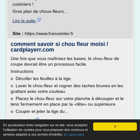
cuisiniers !
Gros plan de choux-fleurs...
Lire la suite
Site :
https://www.franceinter.fr
comment savoir si chou fleur moisi /
cardplayerr.com
Une fois que vous maîtrisez les bases, le chou-fleur de
coupe devrait être un processus facile.
Instructions
o Décoller les feuilles à la tige.
o Laver le chou-fleur et rogner des taches brunes en les
grattant avec votre couteau.
o Placez le chou-fleur sur votre planche à découper et le
tenir fermement en place par la «tête» ou supérieure.
o Couper et jeter la tige du...
Lire la suite
En poursuivant votre navigation sur ce site, vous acceptez
X
l'utilisation de cookies pour vous proposer des contenus et
Site :
http://www.cardplayerr.com
services adaptés à vos centres d'intérêts.
En savoir plus