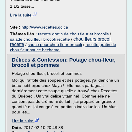
1 1/2 tasse...
Lire la suite
Site :
http://www.recettes.qc.ca
Thèmes liés :
recette gratin de chou fleur et brocolis
/
chou fleurs brocoli
salade chou fleur brocoli recette
/
recette
/
sauce pour chou fleur brocoli
/
recette gratin de
chou fleur sauce bechamel
Délices & Confession: Potage chou-fleur,
brocoli et pommes
Potage chou-fleur, brocoli et pommes
Moi qui raffole des soupes et des potages, j'ai déniché un
beau petit bijou chez Maya ! Elle nous partageait
dernièrement cette soupe qu'elle a trouvé chez Recettes
du Québec . Un vrai délice vitaminé! Comme elle ne
contient pas de crème ni de lait , j'ai préparé en grande
quantité et j'ai congelé en portions individuelles. Un Must
pour les...
Lire la suite
Date:
2017-02-10 20:48:38