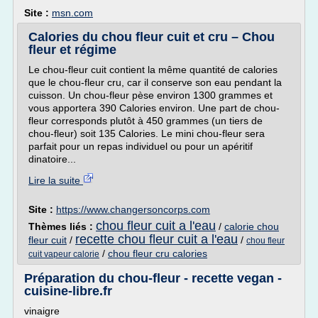
Site :
msn.com
Calories du chou fleur cuit et cru – Chou
fleur et régime
Le chou-fleur cuit contient la même quantité de calories
que le chou-fleur cru, car il conserve son eau pendant la
cuisson. Un chou-fleur pèse environ 1300 grammes et
vous apportera 390 Calories environ. Une part de chou-
fleur corresponds plutôt à 450 grammes (un tiers de
chou-fleur) soit 135 Calories. Le mini chou-fleur sera
parfait pour un repas individuel ou pour un apéritif
dinatoire...
Lire la suite
Site :
https://www.changersoncorps.com
chou fleur cuit a l'eau
Thèmes liés :
/
calorie chou
recette chou fleur cuit a l'eau
fleur cuit
/
/
chou fleur
/
chou fleur cru calories
cuit vapeur calorie
Préparation du chou-fleur - recette vegan -
cuisine-libre.fr
vinaigre