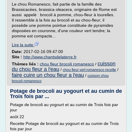
Le chou Romanesco, fait partie de la famille des
Brassicacées, brassica oleacera, originaire de Rome est
aussi appelé : brocoli à pomme, chou-fleur à tourelles.
Il ressemble à la fois au brocoli et au chou-fleur; il
possède une pomme pointue constituée de pyramides
disposées en couronne, d'une couleur vert tendre; la
pomme est compacte...
Lire la suite
Date:
2017-02-16 09:47:00
Site :
http://www.chantsdelaterre.fr
cuisson
Thèmes liés :
chou fleur brocoli romanesco
/
du chou fleur a l'eau
/
/
chou fleur vert romanesco recette
faire cuire un chou fleur a l'eau
/
cuisson chou
brocoli romanesco
Potage de brocoli au yogourt et au cumin de
Trois fois par ...
Potage de brocoli au yogourt et au cumin de Trois fois par
jour
août 22
Recette Potage de brocoli au yogourt et au cumin de Trois
fois par jour