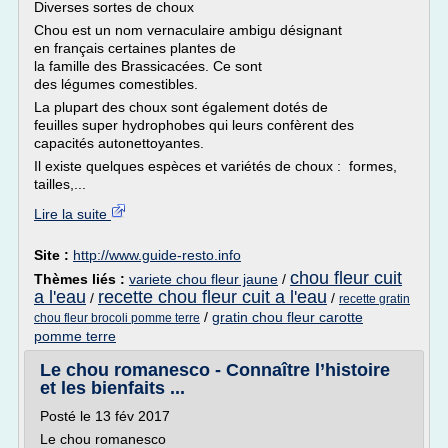
Diverses sortes de choux
Chou est un nom vernaculaire ambigu désignant
en français certaines plantes de
la famille des Brassicacées. Ce sont
des légumes comestibles.
La plupart des choux sont également dotés de
feuilles super hydrophobes qui leurs confèrent des
capacités autonettoyantes.
Il existe quelques espèces et variétés de choux : formes,
tailles,...
Lire la suite
Site :
http://www.guide-resto.info
chou fleur cuit
Thèmes liés :
variete chou fleur jaune
/
a l'eau
recette chou fleur cuit a l'eau
/
/
recette gratin
/
gratin chou fleur carotte
chou fleur brocoli pomme terre
pomme terre
Le chou romanesco - Connaître l’histoire
et les bienfaits ...
Posté le 13 fév 2017
Le chou romanesco