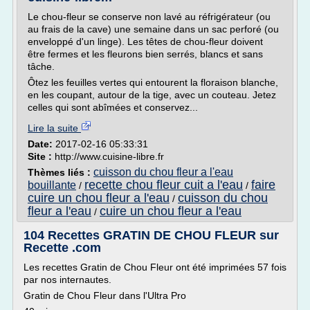
Le chou-fleur se conserve non lavé au réfrigérateur (ou
au frais de la cave) une semaine dans un sac perforé (ou
enveloppé d'un linge). Les têtes de chou-fleur doivent
être fermes et les fleurons bien serrés, blancs et sans
tâche.
Ôtez les feuilles vertes qui entourent la floraison blanche,
en les coupant, autour de la tige, avec un couteau. Jetez
celles qui sont abîmées et conservez...
Lire la suite
Date:
2017-02-16 05:33:31
Site :
http://www.cuisine-libre.fr
cuisson du chou fleur a l'eau
Thèmes liés :
recette chou fleur cuit a l'eau
faire
bouillante
/
/
cuire un chou fleur a l'eau
cuisson du chou
/
fleur a l'eau
cuire un chou fleur a l'eau
/
104 Recettes GRATIN DE CHOU FLEUR sur
Recette .com
Les recettes Gratin de Chou Fleur ont été imprimées 57 fois
par nos internautes.
Gratin de Chou Fleur dans l'Ultra Pro