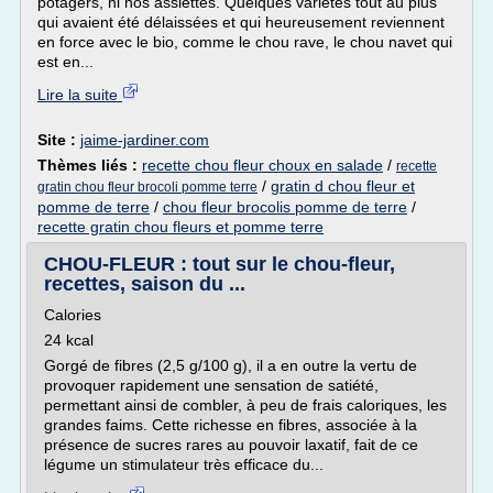
potagers, ni nos assiettes. Quelques variétés tout au plus
qui avaient été délaissées et qui heureusement reviennent
en force avec le bio, comme le chou rave, le chou navet qui
est en...
Lire la suite
Site :
jaime-jardiner.com
Thèmes liés :
recette chou fleur choux en salade
/
recette
/
gratin d chou fleur et
gratin chou fleur brocoli pomme terre
pomme de terre
/
chou fleur brocolis pomme de terre
/
recette gratin chou fleurs et pomme terre
CHOU-FLEUR : tout sur le chou-fleur,
recettes, saison du ...
Calories
24 kcal
Gorgé de fibres (2,5 g/100 g), il a en outre la vertu de
provoquer rapidement une sensation de satiété,
permettant ainsi de combler, à peu de frais caloriques, les
grandes faims. Cette richesse en fibres, associée à la
présence de sucres rares au pouvoir laxatif, fait de ce
légume un stimulateur très efficace du...