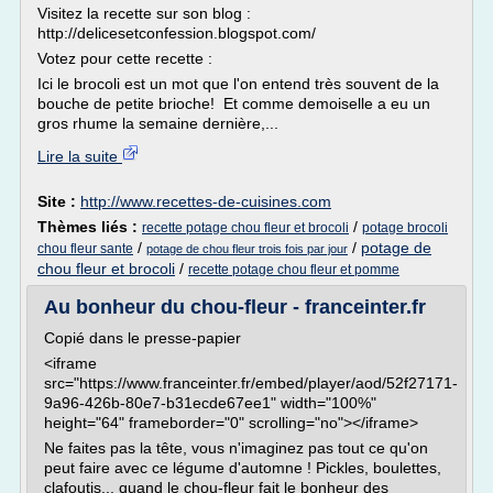
Visitez la recette sur son blog :
http://delicesetconfession.blogspot.com/
Votez pour cette recette :
Ici le brocoli est un mot que l'on entend très souvent de la
bouche de petite brioche! Et comme demoiselle a eu un
gros rhume la semaine dernière,...
Lire la suite
Site :
http://www.recettes-de-cuisines.com
Thèmes liés :
/
recette potage chou fleur et brocoli
potage brocoli
/
/
potage de
chou fleur sante
potage de chou fleur trois fois par jour
chou fleur et brocoli
/
recette potage chou fleur et pomme
Au bonheur du chou-fleur - franceinter.fr
Copié dans le presse-papier
<iframe
src="https://www.franceinter.fr/embed/player/aod/52f27171-
9a96-426b-80e7-b31ecde67ee1" width="100%"
height="64" frameborder="0" scrolling="no"></iframe>
Ne faites pas la tête, vous n'imaginez pas tout ce qu'on
peut faire avec ce légume d'automne ! Pickles, boulettes,
clafoutis... quand le chou-fleur fait le bonheur des