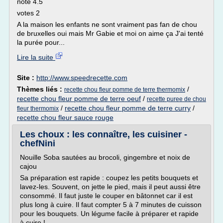
note 4.5
votes 2
A la maison les enfants ne sont vraiment pas fan de chou
de bruxelles oui mais Mr Gabie et moi on aime ça J'ai tenté
la purée pour...
Lire la suite
Site :
http://www.speedrecette.com
Thèmes liés :
/
recette chou fleur pomme de terre thermomix
recette chou fleur pomme de terre oeuf
/
recette puree de chou
/
recette chou fleur pomme de terre curry
/
fleur thermomix
recette chou fleur sauce rouge
Les choux : les connaître, les cuisiner -
chefNini
Nouille Soba sautées au brocoli, gingembre et noix de
cajou
Sa préparation est rapide : coupez les petits bouquets et
lavez-les. Souvent, on jette le pied, mais il peut aussi être
consommé. Il faut juste le couper en bâtonnet car il est
plus long à cuire. Il faut compter 5 à 7 minutes de cuisson
pour les bouquets. Un légume facile à préparer et rapide
à cuire !