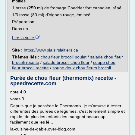
moitiés
1 tasse (250 ml) de fromage Cheddar fort canadien, râpé
1/3 tasse (80 ml) d'oignon rouge, émincé
Préparation
Dans un...
Lire la suite
Site :
https://www.plaisirslaitiers.ca
Thèmes liés :
chou fleur brocoli poulet
/
salade chou fleur
brocoli recette
/
salade brocoli chou fleur
/
soupe chou
fleur brocoli recette
/
soupe deux chou fleurs brocoli
Purée de chou fleur (thermomix) recette -
speedrecette.com
note 4.0
votes 3
Depuis que je possède le Thermomix, je m'amuse à tester
différentes des purées de légumes, c'est tellement simple et
rapide, de plus les enfants les mangent beaucoup
facilement que les lé...
la-cuisine-de-gabie.over-blog.com