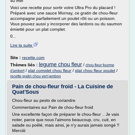
40 min
Voici une recette pour sortir votre Ultra Pro du placard !
Préparé avec une sauce Mornay, ce gratin de chou-fleur
accompagne parfaitement un poulet rôti ou un poisson.
Vous pouvez aussi y incorporer des lardons ou du saumon
émietté pour un plat complet.
0...
Lire la suite
Site :
recette.com
legume chou fleur
Thèmes liés :
/
chou fleur fourme
/
plat complet chou fleur
/
plat chou fleur poulet
/
d'ambert
recette gratin chou vert jambon
Pain de chou-fleur froid - La Cuisine de
Quat'Sous
Chou-fleur au pesto de coriandre
Commentaires sur Pain de chou-fleur froid
Une excellente façon de préparer le chou-fleur .. Je vais
noter, parce que nous l'aimons beaucoup, cru, cuit, en
salade ou poêlé, mais ainsi, je n'y aurais jamais songé !!
Merciiii