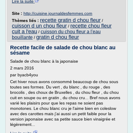
Lire la suite
Site :
http://cuisine.journaldesfemmes.com
recette gratin d chou fleur
Thèmes liés :
/
cuisson d un chou fleur
recette chou fleur
/
cuit a l'eau
cuisson du chou fleur a l'eau
/
gratin d chou fleur
bouillante
/
Recette facile de salade de chou blanc au
sésame
Salade de chou blanc à la japonaise
2 mars 2016
par byacb4you
Cet hiver nous avons consommé beaucoup de chou sous
toutes ses formes. Du vert , du blanc , du rouge , des
brocolis , des choux de Bruxelles , du chou fleur , du chou
cuit en soupe ou en gratin , du chou cru... Bref nous avons
varié les plaisirs pour que les repas ne soient pas
monotones. Le chou blanc cru je l'aime bien en coleslow
avec des carottes mais j'ai aussi un petit faible pour la
version japonaise avec sa petite sauce bien vinaigrée et
légèrement...