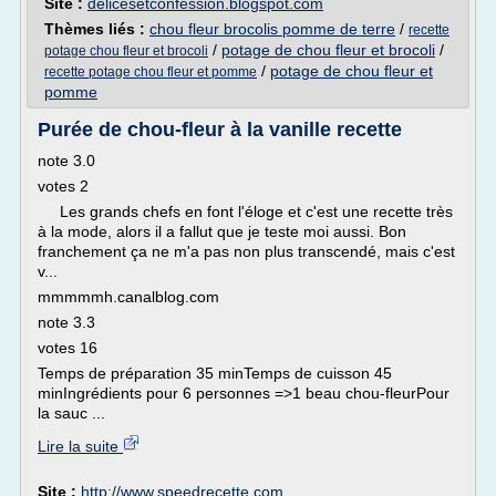
Site :
delicesetconfession.blogspot.com
Thèmes liés :
chou fleur brocolis pomme de terre
/
recette
/
potage de chou fleur et brocoli
/
potage chou fleur et brocoli
/
potage de chou fleur et
recette potage chou fleur et pomme
pomme
Purée de chou-fleur à la vanille recette
note 3.0
votes 2
Les grands chefs en font l'éloge et c'est une recette très
à la mode, alors il a fallut que je teste moi aussi. Bon
franchement ça ne m'a pas non plus transcendé, mais c'est
v...
mmmmmh.canalblog.com
note 3.3
votes 16
Temps de préparation 35 minTemps de cuisson 45
minIngrédients pour 6 personnes =>1 beau chou-fleurPour
la sauc ...
Lire la suite
Site :
http://www.speedrecette.com