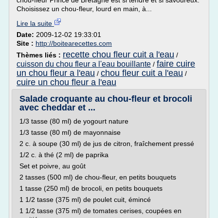
chou-fleur Prince de Bretagne est si tendre et si savoureux.
Choisissez un chou-fleur, lourd en main, à...
Lire la suite
Date:
2009-12-02 19:33:01
Site :
http://boitearecettes.com
recette chou fleur cuit a l'eau
Thèmes liés :
/
faire cuire
cuisson du chou fleur a l'eau bouillante
/
un chou fleur a l'eau
chou fleur cuit a l'eau
/
/
cuire un chou fleur a l'eau
Salade croquante au chou-fleur et brocoli
avec cheddar et ...
1/3 tasse (80 ml) de yogourt nature
1/3 tasse (80 ml) de mayonnaise
2 c. à soupe (30 ml) de jus de citron, fraîchement pressé
1/2 c. à thé (2 ml) de paprika
Set et poivre, au goût
2 tasses (500 ml) de chou-fleur, en petits bouquets
1 tasse (250 ml) de brocoli, en petits bouquets
1 1/2 tasse (375 ml) de poulet cuit, émincé
1 1/2 tasse (375 ml) de tomates cerises, coupées en