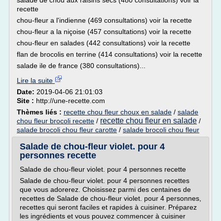
salade de chou aux raisins secs (480 consultations) voir la
recette
chou-fleur a l'indienne (469 consultations) voir la recette
chou-fleur a la niçoise (457 consultations) voir la recette
chou-fleur en salades (442 consultations) voir la recette
flan de brocolis en terrine (414 consultations) voir la recette
salade ile de france (380 consultations)...
Lire la suite
Date:
2019-04-06 21:01:03
Site :
http://une-recette.com
Thèmes liés :
recette chou fleur choux en salade
/
salade
recette chou fleur en salade
chou fleur brocoli recette
/
/
salade brocoli chou fleur carotte
/
salade brocoli chou fleur
Salade de chou-fleur violet. pour 4
personnes recette
Salade de chou-fleur violet. pour 4 personnes recette
Salade de chou-fleur violet. pour 4 personnes recettes
que vous adorerez. Choisissez parmi des centaines de
recettes de Salade de chou-fleur violet. pour 4 personnes,
recettes qui seront faciles et rapides à cuisiner. Préparez
les ingrédients et vous pouvez commencer à cuisiner