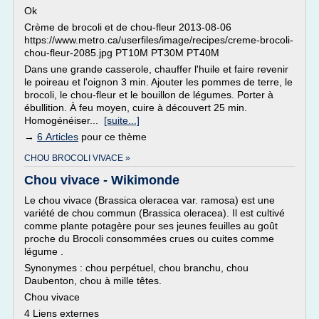
Ok
Crème de brocoli et de chou-fleur 2013-08-06
https://www.metro.ca/userfiles/image/recipes/creme-brocoli-
chou-fleur-2085.jpg PT10M PT30M PT40M
Dans une grande casserole, chauffer l'huile et faire revenir
le poireau et l'oignon 3 min. Ajouter les pommes de terre, le
brocoli, le chou-fleur et le bouillon de légumes. Porter à
ébullition. À feu moyen, cuire à découvert 25 min.
Homogénéiser...
[suite...]
→
6 Articles
pour ce thème
CHOU BROCOLI VIVACE »
Chou vivace - Wikimonde
Le chou vivace (Brassica oleracea var. ramosa) est une
variété de chou commun (Brassica oleracea). Il est cultivé
comme plante potagère pour ses jeunes feuilles au goût
proche du Brocoli consommées crues ou cuites comme
légume .
Synonymes : chou perpétuel, chou branchu, chou
Daubenton, chou à mille têtes.
Chou vivace
4 Liens externes