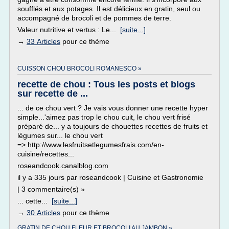
soufflés et aux potages. Il est délicieux en gratin, seul ou
accompagné de brocoli et de pommes de terre.
Valeur nutritive et vertus : Le...
[suite...]
→
33 Articles
pour ce thème
CUISSON CHOU BROCOLI ROMANESCO »
recette de chou : Tous les posts et blogs
sur recette de ...
... de ce chou vert ? Je vais vous donner une recette hyper
simple...'aimez pas trop le chou cuit, le chou vert frisé
préparé de... y a toujours de chouettes recettes de fruits et
légumes sur... le chou vert
=> http://www.lesfruitsetlegumesfrais.com/en-
cuisine/recettes...
roseandcook.canalblog.com
il y a 335 jours par roseandcook | Cuisine et Gastronomie
| 3 commentaire(s) »
... cette...
[suite...]
→
30 Articles
pour ce thème
GRATIN DE CHOU FLEUR ET BROCOLI AU JAMBON »