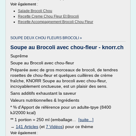
Voir également
:
Salade Brocoli Chou
Recette Creme Chou Fleur Et Brocoli
Recette Accompagnement Brocoli Chou Fleur
SOUPE DEUX CHOU FLEURS BROCOLI »
Soupe au Brocoli avec chou-fleur - knorr.ch
Suprême
Soupe au Brocoli avec chou-fleur
Préparée avec de gros morceaux de brocoli, de tendres
rosettes de chou-fleur et quelques cuillères de crème
fraîche, KNORR Soupe au brocoli avec chou-fleur,
incroyablement onctueuse, est un plaisir des sens.
Sans additifs exhaustant la saveur
Valeurs nutritionnelles & Ingrédients
* % d'Apport de référence pour un adulte-tpye (8400
kJ/2000 kcal)
** 1 portion = 250 ml (emballage...
[suite...]
→
141 Articles
(et
7 Vidéos
) pour ce thème
Voir également
: