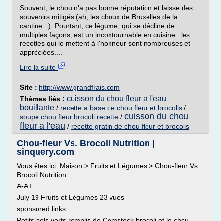
Souvent, le chou n'a pas bonne réputation et laisse des
souvenirs mitigés (ah, les choux de Bruxelles de la
cantine...). Pourtant, ce légume, qui se décline de
multiples façons, est un incontournable en cuisine : les
recettes qui le mettent à l'honneur sont nombreuses et
appréciées....
Lire la suite
Site :
http://www.grandfrais.com
cuisson du chou fleur a l'eau
Thèmes liés :
bouillante
/
recette a base de chou fleur et brocolis
/
cuisson du chou
soupe chou fleur brocoli recette
/
fleur a l'eau
/
recette gratin de chou fleur et brocolis
Chou-fleur Vs. Brocoli Nutrition |
sinquery.com
Vous êtes ici: Maison > Fruits et Légumes > Chou-fleur Vs.
Brocoli Nutrition
A-A+
July 19 Fruits et Légumes 23 vues
sponsored links
Petits bols verts remplis de Comstock brocoli et le chou