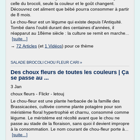
celle du brocoli, seule la couleur et le goût changent.
Découvrez cet aliment que bébé pourra consommer à partir
de 8 mois.
Le chou-fleur est un légume qui existe depuis l'Antiquité.
Tombé dans l'oubli durant des centaines d'années, il
réapparut au 18ème siècle : la culture se remit en marche...
[suite...]
→
72 Articles
(et
1 Vidéos
) pour ce thème
SALADE BROCOLI CHOU FLEUR CARI »
Des choux fleurs de toutes les couleurs | Ça
se passe au ...
3 Jan
choux fleurs - Flickr - letouj
Le chou-fleur est une plante herbacée de la famille des
Brassicacées, cultivée comme plante potagère pour son
méristème floral hypertrophié et charnu, consommé comme
légume. Le méristème est récolté avant que le chou ne
passe au stade de la floraison, sans quoi il devient impropre
à la consommation. Le nom courant de chou-fleur porte à...
[suite...]