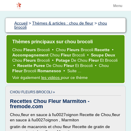
Menu
Accueil
>
Thèmes & articles : chou de fleur
>
chou
brocoli
Thèmes principaux sur chou brocoli
Chou
Fleurs
Brocoli
•
Chou
Fleurs
Brocoli
Recette
•
Accompagnement
Chou
Fleur
Brocoli
•
Soupe Deux
Chou
Fleurs
Brocoli
•
Potage
De
Chou
Fleur
Et
Brocoli
•
Recette Puree
De
Chou
Fleur
Et
Brocoli
•
Chou
Fleur
Brocoli
Romanesco
•
Suite ...
Voir également
les vidéos
pour ce thème
CHOU FLEURS BROCOLI »
Recettes Chou Fleur Marmiton -
fremode.com
Chou,fleur en sauce à l\u0027oignon Recette de Chou,fleur
en sauce à l\u0027oignon , Marmiton
gratin de macaronis et chou fleur Recette de gratin de