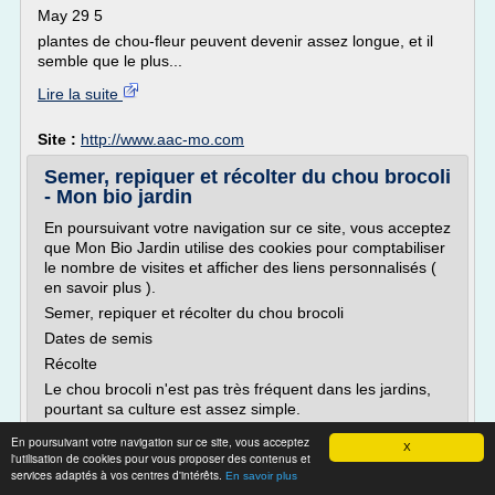
May 29 5
plantes de chou-fleur peuvent devenir assez longue, et il
semble que le plus...
Lire la suite
Site :
http://www.aac-mo.com
Semer, repiquer et récolter du chou brocoli
- Mon bio jardin
En poursuivant votre navigation sur ce site, vous acceptez
que Mon Bio Jardin utilise des cookies pour comptabiliser
le nombre de visites et afficher des liens personnalisés (
en savoir plus ).
Semer, repiquer et récolter du chou brocoli
Dates de semis
Récolte
Le chou brocoli n'est pas très fréquent dans les jardins,
pourtant sa culture est assez simple.
En poursuivant votre navigation sur ce site, vous acceptez
X
l'utilisation de cookies pour vous proposer des contenus et
Nom scientifique : Brassica...
services adaptés à vos centres d'intérêts.
En savoir plus
Lire la suite