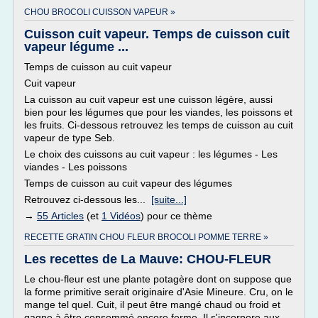
CHOU BROCOLI CUISSON VAPEUR »
Cuisson cuit vapeur. Temps de cuisson cuit
vapeur légume ...
Temps de cuisson au cuit vapeur
Cuit vapeur
La cuisson au cuit vapeur est une cuisson légère, aussi
bien pour les légumes que pour les viandes, les poissons et
les fruits. Ci-dessous retrouvez les temps de cuisson au cuit
vapeur de type Seb.
Le choix des cuissons au cuit vapeur : les légumes - Les
viandes - Les poissons
Temps de cuisson au cuit vapeur des légumes
Retrouvez ci-dessous les...
[suite...]
→
55 Articles
(et
1 Vidéos
) pour ce thème
RECETTE GRATIN CHOU FLEUR BROCOLI POMME TERRE »
Les recettes de La Mauve: CHOU-FLEUR
Le chou-fleur est une plante potagère dont on suppose que
la forme primitive serait originaire d'Asie Mineure. Cru, on le
mange tel quel. Cuit, il peut être mangé chaud ou froid et
gagne à être consommé encore ferme. Il s'incorpore aux