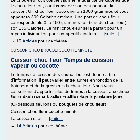
Le chou-fleur cuit contient la même quantité de calories que
le chou-fleur cru, car il conserve son eau pendant la
cuisson. Un chou-fleur pèse environ 1300 grammes et vous
apportera 390 Calories environ. Une part de chou-fleur
corresponds plutôt à 450 grammes (un tiers de chou-fleur)
soit 135 Calories. Le mini chou-fleur sera parfait pour un
repas individuel ou pour un apéritif dinatoire...
[suite...]
→
15 Articles
pour ce thème
CUISSON CHOU BROCOLI COCOTTE MINUTE »
Cuisson chou fleur. Temps de cuisson
vapeur ou cocotte
Le temps de cuisson des choux fleur est donné à titre
d'information. Il peut varier entre autres en fonction de la
fraîcheur et de la grosseur du chou fleur. Nous vous
conseillons d'apporter plus de temps à la cuisson aux choux
fleurs épaisses et à celles cueillies depuis plusieurs jours.
(Ci-dessous fleurons ou bouquets de chou fleur)
Cuisson chou fleur cocotte minute
La cuisson chou...
[suite...]
→
14 Articles
pour ce thème