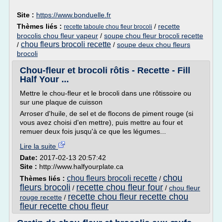
Site :
https://www.bonduelle.fr
Thèmes liés :
/
recette
recette taboule chou fleur brocoli
brocolis chou fleur vapeur
/
soupe chou fleur brocoli recette
chou fleurs brocoli recette
/
/
soupe deux chou fleurs
brocoli
Chou-fleur et brocoli rôtis - Recette - Fill
Half Your ...
Mettre le chou-fleur et le brocoli dans une rôtissoire ou
sur une plaque de cuisson
Arroser d'huile, de sel et de flocons de piment rouge (si
vous avez choisi d'en mettre), puis mettre au four et
remuer deux fois jusqu'à ce que les légumes...
Lire la suite
Date:
2017-02-13 20:57:42
Site :
http://www.halfyourplate.ca
chou
chou fleurs brocoli recette
Thèmes liés :
/
fleurs brocoli
recette chou fleur four
/
/
chou fleur
recette chou fleur recette chou
rouge recette
/
fleur recette chou fleur