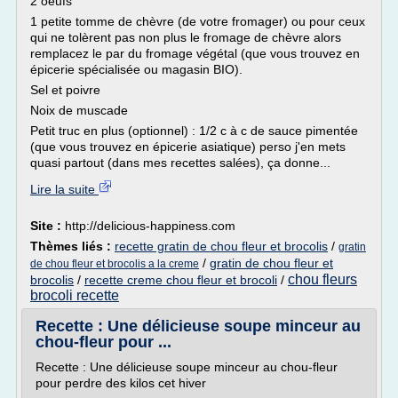
2 oeufs
1 petite tomme de chèvre (de votre fromager) ou pour ceux
qui ne tolèrent pas non plus le fromage de chèvre alors
remplacez le par du fromage végétal (que vous trouvez en
épicerie spécialisée ou magasin BIO).
Sel et poivre
Noix de muscade
Petit truc en plus (optionnel) : 1/2 c à c de sauce pimentée
(que vous trouvez en épicerie asiatique) perso j'en mets
quasi partout (dans mes recettes salées), ça donne...
Lire la suite
Site :
http://delicious-happiness.com
Thèmes liés :
recette gratin de chou fleur et brocolis
/
gratin
/
gratin de chou fleur et
de chou fleur et brocolis a la creme
chou fleurs
brocolis
/
recette creme chou fleur et brocoli
/
brocoli recette
Recette : Une délicieuse soupe minceur au
chou-fleur pour ...
Recette : Une délicieuse soupe minceur au chou-fleur
pour perdre des kilos cet hiver