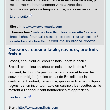
ne pourrissent. En conséquence et en toute tristesse, je
me tourne malheureusement vers la zone des
légumes surgelés de temps à autre, mais rien ne vaut le...
Lire la suite
Site :
http://www.savormania.com
Thèmes liés :
salade chou fleur brocoli recette
/
salade
brocoli chou fleur cari
/
/
salade brocoli chou fleur canneberge
chou fleurs brocoli recette
salade brocoli chou fleur
/
Dossiers : cuisine facile, saveurs, produits
frais à ...
Brocoli, chou fleur ou chou chinois : osez le chou !
Brocoli, chou fleur ou chou chinois : osez le chou !
Souvent, le chou n'a pas bonne réputation et laisse des
souvenirs mitigés (ah, les choux de Bruxelles de la
cantine...). Pourtant, ce légume, qui se décline de multiples
façons, est un incontournable en cuisine : les recettes qui le
mettent à l'honneur sont nombreuses et appréciées....
Lire la suite
Site :
http://www.grandfrais.com