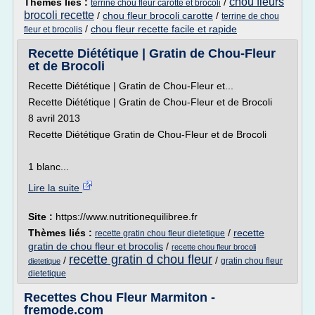
chou fleurs
Thèmes liés :
/
terrine chou fleur carotte et brocoli
brocoli recette
/
chou fleur brocoli carotte
/
terrine de chou
/
chou fleur recette facile et rapide
fleur et brocolis
Recette Diététique | Gratin de Chou-Fleur
et de Brocoli
Recette Diététique | Gratin de Chou-Fleur et...
Recette Diététique | Gratin de Chou-Fleur et de Brocoli
8 avril 2013
Recette Diététique Gratin de Chou-Fleur et de Brocoli
1 blanc...
Lire la suite
Site :
https://www.nutritionequilibree.fr
Thèmes liés :
/
recette
recette gratin chou fleur dietetique
gratin de chou fleur et brocolis
/
recette chou fleur brocoli
recette gratin d chou fleur
/
/
gratin chou fleur
dietetique
dietetique
Recettes Chou Fleur Marmiton -
fremode.com