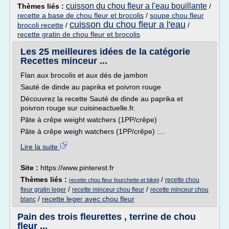
cuisson du chou fleur a l'eau bouillante
Thèmes liés :
/
recette a base de chou fleur et brocolis
/
soupe chou fleur
cuisson du chou fleur a l'eau
brocoli recette
/
/
recette gratin de chou fleur et brocolis
Les 25 meilleures idées de la catégorie
Recettes minceur ...
Flan aux brocolis et aux dés de jambon
Sauté de dinde au paprika et poivron rouge
Découvrez la recette Sauté de dinde au paprika et
poivron rouge sur cuisineactuelle.fr.
Pâte à crêpe weight watchers (1PP/crêpe)
Pâte à crêpe weigh watchers (1PP/crêpe) :...
Lire la suite
Site :
https://www.pinterest.fr
Thèmes liés :
/
recette chou
recette chou fleur fourchette et bikini
/
/
fleur gratin leger
recette minceur chou fleur
recette minceur chou
/
recette leger avec chou fleur
blanc
Pain des trois fleurettes , terrine de chou
fleur ...