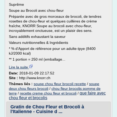
Suprême
Soupe au Brocoli avec chou-fleur
Préparée avec de gros morceaux de brocoli, de tendres
rosettes de chou-fleur et quelques cuillères de crème
fraîche, KNORR Soupe au brocoli avec chou-fleur,
incroyablement onctueuse, est un plaisir des sens.
Sans additifs exhaustant la saveur
Valeurs nutritionnelles & Ingrédients
* % d'Apport de référence pour un adulte-tpye (8400
kJ/2000 kcal)
** 1 portion = 250 ml (emballage...
Lire la suite
Date:
2018-01-09 22:17:52
Site :
http://www.knorr.ch
Thèmes liés :
soupe chou fleur brocoli recette
/
soupe
deux chou fleurs brocoli
/
chou fleur brocolis pomme de
que faire avec
terre
/
recette creme chou fleur et brocoli
/
chou fleur et brocolis
Gratin de Chou Fleur et Brocoli à
l'Italienne - Cuisine d ...