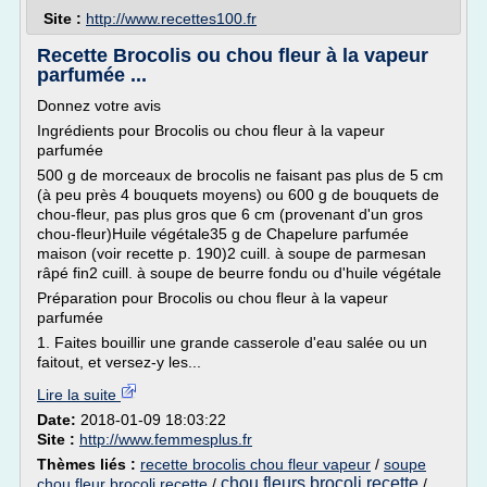
Site :
http://www.recettes100.fr
Recette Brocolis ou chou fleur à la vapeur
parfumée ...
Donnez votre avis
Ingrédients pour Brocolis ou chou fleur à la vapeur
parfumée
500 g de morceaux de brocolis ne faisant pas plus de 5 cm
(à peu près 4 bouquets moyens) ou 600 g de bouquets de
chou-fleur, pas plus gros que 6 cm (provenant d'un gros
chou-fleur)Huile végétale35 g de Chapelure parfumée
maison (voir recette p. 190)2 cuill. à soupe de parmesan
râpé fin2 cuill. à soupe de beurre fondu ou d'huile végétale
Préparation pour Brocolis ou chou fleur à la vapeur
parfumée
1. Faites bouillir une grande casserole d'eau salée ou un
faitout, et versez-y les...
Lire la suite
Date:
2018-01-09 18:03:22
Site :
http://www.femmesplus.fr
Thèmes liés :
recette brocolis chou fleur vapeur
/
soupe
chou fleurs brocoli recette
chou fleur brocoli recette
/
/