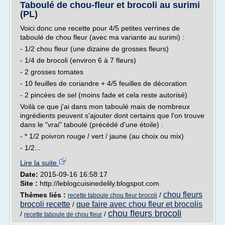
Taboulé de chou-fleur et brocoli au surimi
(PL)
Voici donc une recette pour 4/5 petites verrines de
taboulé de chou fleur (avec ma variante au surimi) :
- 1/2 chou fleur (une dizaine de grosses fleurs)
- 1/4 de brocoli (environ 6 à 7 fleurs)
- 2 grosses tomates
- 10 feuilles de coriandre + 4/5 feuilles de décoration
- 2 pincées de sel (moins fade et cela reste autorisé)
Voilà ce que j'ai dans mon taboulé mais de nombreux
ingrédients peuvent s'ajouter dont certains que l'on trouve
dans le "vrai" taboulé (précédé d'une étoile) :
- * 1/2 poivron rouge / vert / jaune (au choix ou mix)
- 1/2...
Lire la suite
Date:
2015-09-16 16:58:17
Site :
http://leblogcuisinedelily.blogspot.com
chou fleurs
Thèmes liés :
/
recette taboule chou fleur brocoli
brocoli recette
que faire avec chou fleur et brocolis
/
chou fleurs brocoli
/
/
recette taboule de chou fleur