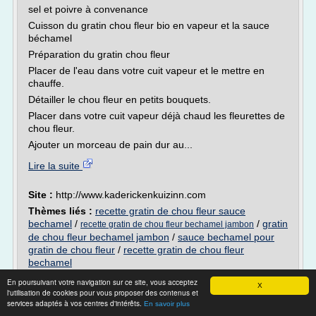
sel et poivre à convenance
Cuisson du gratin chou fleur bio en vapeur et la sauce
béchamel
Préparation du gratin chou fleur
Placer de l'eau dans votre cuit vapeur et le mettre en
chauffe.
Détailler le chou fleur en petits bouquets.
Placer dans votre cuit vapeur déjà chaud les fleurettes de
chou fleur.
Ajouter un morceau de pain dur au...
Lire la suite
Site :
http://www.kaderickenkuizinn.com
Thèmes liés :
recette gratin de chou fleur sauce
bechamel
/
/
gratin
recette gratin de chou fleur bechamel jambon
de chou fleur bechamel jambon
/
sauce bechamel pour
gratin de chou fleur
/
recette gratin de chou fleur
bechamel
En poursuivant votre navigation sur ce site, vous acceptez
Taboulé de chou-fleur et brocolis | Prima
X
l'utilisation de cookies pour vous proposer des contenus et
services adaptés à vos centres d'intérêts.
En savoir plus
Malin cette recette végétarienne express