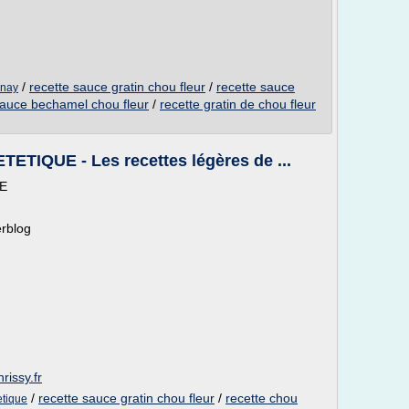
/
recette sauce gratin chou fleur
/
recette sauce
rnay
sauce bechamel chou fleur
/
recette gratin de chou fleur
TIQUE - Les recettes légères de ...
E
erblog
rissy.fr
/
recette sauce gratin chou fleur
/
recette chou
etique