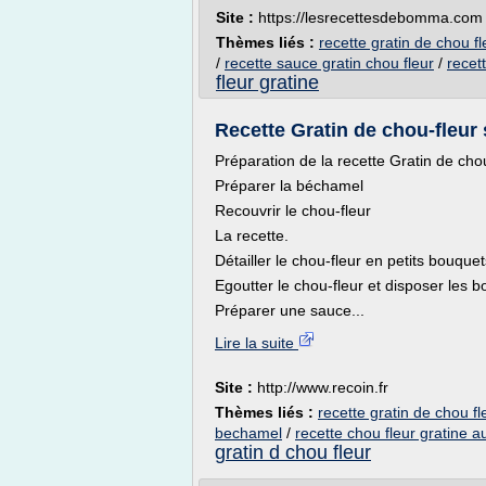
Site :
https://lesrecettesdebomma.com
Thèmes liés :
recette gratin de chou 
/
recette sauce gratin chou fleur
/
recet
fleur gratine
Recette Gratin de chou-fleur 
Préparation de la recette Gratin de chou
Préparer la béchamel
Recouvrir le chou-fleur
La recette.
Détailler le chou-fleur en petits bouquets
Egoutter le chou-fleur et disposer les b
Préparer une sauce...
Lire la suite
Site :
http://www.recoin.fr
Thèmes liés :
recette gratin de chou 
bechamel
/
recette chou fleur gratine a
gratin d chou fleur