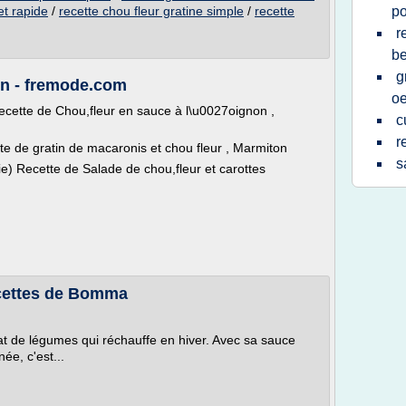
et rapide
/
recette chou fleur gratine simple
/
recette
p
r
b
g
on - fremode.com
oe
ecette de Chou,fleur en sauce à l\u0027oignon ,
c
r
te de gratin de macaronis et chou fleur , Marmiton
s
ie) Recette de Salade de chou,fleur et carottes
ecettes de Bomma
lat de légumes qui réchauffe en hiver. Avec sa sauce
ée, c'est...