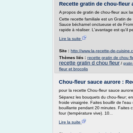
Recette gratin de chou-fleur a
A propos de gratin de chou-fleur aux l
Cette recette familiale est un Gratin 
Sauce béchamel onctueuse et de Froma
rapide à réaliser. L'avantage est qu'il p
Lire la suite
Site :
http://www.la-recette-de-cuisine
Thèmes liés :
recette gratin de chou 
recette gratin d chou fleur
/
grati
fleur et brocolis
Chou-fleur sauce aurore : Rec
pour la recette Chou-fleur sauce aurore
Séparez les bouquets du chou-fleur; enl
froide vinaigrée. Faites bouillir de l'eau
bouillante pendant 20 minutes. Faites ch
four (température vive). 10...
Lire la suite