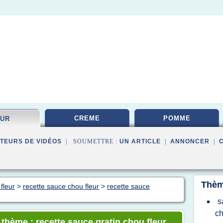
CREME
POMME
EUR
TEURS DE VIDÉOS
| SOUMETTRE :
UN ARTICLE
|
ANNONCER
|
Thèm
fleur
>
recette sauce chou fleur
>
recette sauce
s
ch
 thème : recette sauce gratin chou fleur