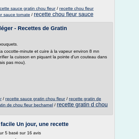
cette sauce gratin chou fleur
/
recette chou fleur
recette chou fleur sauce
ur sauce tomate
/
léger - Recettes de Gratin
 bouquets.
la cocotte-minute et cuire à la vapeur environ 8 mn
ifier la cuisson en piquant la pointe d'un couteau dans
ais pas mou).
/
recette sauce gratin chou fleur
/
recette gratin de
r
recette gratin d chou
atin de chou fleur bechamel
/
 facile Un jour, une recette
ur 5 basé sur 16 avis