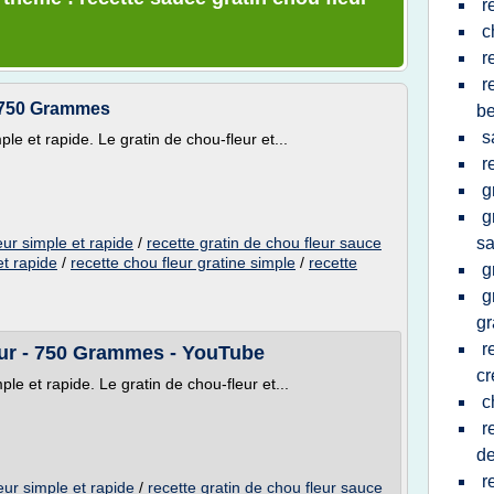
r
c
r
r
- 750 Grammes
b
s
le et rapide. Le gratin de chou-fleur et...
r
g
g
eur simple et rapide
/
recette gratin de chou fleur sauce
sa
et rapide
/
recette chou fleur gratine simple
/
recette
g
g
gr
r
eur - 750 Grammes - YouTube
c
ple et rapide. Le gratin de chou-fleur et...
c
r
de
r
eur simple et rapide
/
recette gratin de chou fleur sauce