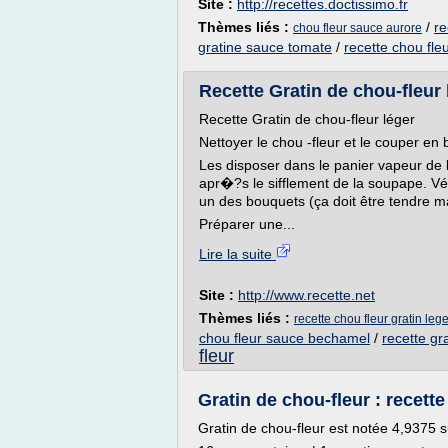
Site :
http://recettes.doctissimo.fr
Thèmes liés :
/
re
chou fleur sauce aurore
gratine sauce tomate
/
recette chou fle
Recette Gratin de chou-fleur 
Recette Gratin de chou-fleur léger
Nettoyer le chou -fleur et le couper en
Les disposer dans le panier vapeur de 
apr�?s le sifflement de la soupape. Vér
un des bouquets (ça doit être tendre m
Préparer une...
Lire la suite
Site :
http://www.recette.net
Thèmes liés :
recette chou fleur gratin lege
chou fleur sauce bechamel
/
recette gr
fleur
Gratin de chou-fleur : recette
Gratin de chou-fleur est notée 4,9375 s