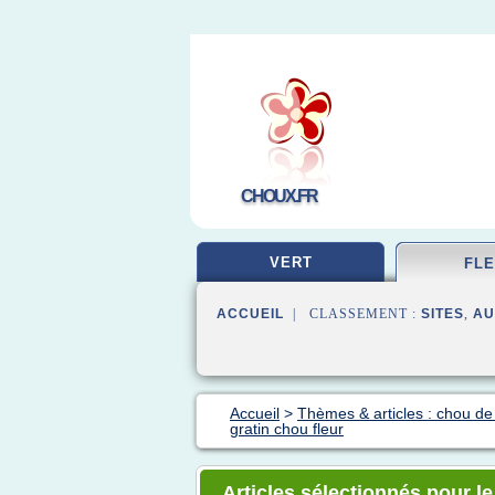
CHOUX.FR
VERT
FL
ACCUEIL
| CLASSEMENT :
SITES
,
AU
Accueil
>
Thèmes & articles : chou de 
gratin chou fleur
Articles sélectionnés pour le