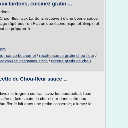
ux lardons, cuisinez gratin ...
ardons
de Chou -fleur aux Lardons recouvert d'une bonne sauce
ge râpé pour un Plat unique économique et Simple et
eut se préparer à...
.com
fleur sauce bechamel
/
recette sauce gratin chou fleur
/
/
recette gratin de chou
n de chou fleur bechamel lardon
ette de Chou-fleur sauce ...
 :
evez le trognon central, lavez les bouquets à l'eau
 salée et faites cuire le chou-fleur dans cette eau
auffer le lait dans une petite casserole; allumez le