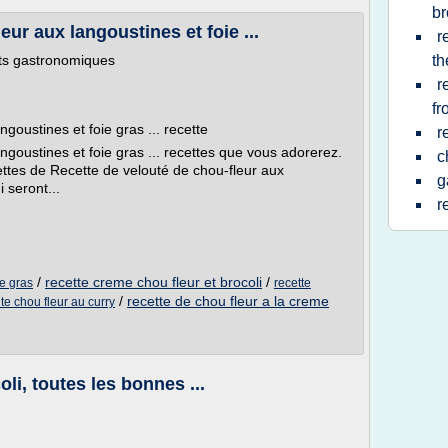
br
eur aux langoustines et foie ...
r
ets gastronomiques
t
r
f
goustines et foie gras ... recette
r
ngoustines et foie gras ... recettes que vous adorerez.
c
ttes de Recette de velouté de chou-fleur aux
g
i seront...
r
/
recette creme chou fleur et brocoli
/
ie gras
recette
/
recette de chou fleur a la creme
te chou fleur au curry
li, toutes les bonnes ...