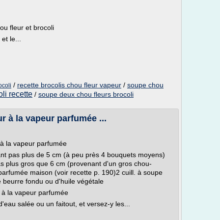
u fleur et brocoli
et le...
/
recette brocolis chou fleur vapeur
/
soupe chou
ocoli
li recette
/
soupe deux chou fleurs brocoli
r à la vapeur parfumée ...
r à la vapeur parfumée
ant pas plus de 5 cm (à peu près 4 bouquets moyens)
as plus gros que 6 cm (provenant d'un gros chou-
arfumée maison (voir recette p. 190)2 cuill. à soupe
e beurre fondu ou d'huile végétale
r à la vapeur parfumée
'eau salée ou un faitout, et versez-y les...