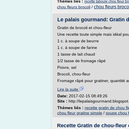
Thèmes liés :
recette taboule chou fleur br
chou fleurs brocol
chou fleurs brocoli
/
Le palais gourmand: Gratin d
Gratin de brocoli et chou-fleur
Une recette toute simple mais idéal po
1 c. à soupe de beurre
1 c. à soupe de farine
1 tasse de lait chaud
1/2 tasse de fromage râpé
Poivre, sel
Brocoli, chou-fleur
Fromage râpé pour gratiner, quantité au
Lire la suite
Date:
2017-02-15 08:49:26
Site :
http://lepalaisgourmand.blogspot
Thèmes liés :
recette gratin de chou fl
chou fleur gratine simple
/
soupe chou f
Recette Gratin de chou-fleur 