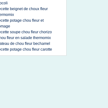
ocoli
ecette beignet de choux fleur
hermomix
ecette potage chou fleur et
romage
ecette soupe chou fleur chorizo
hou fleur en salade thermomix
ateau de chou fleur bechamel
ecette potage chou fleur carotte