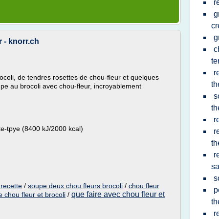
r
g
c
g
 - knorr.ch
c
te
r
oli, de tendres rosettes de chou-fleur et quelques
t
e au brocoli avec chou-fleur, incroyablement
s
t
r
te-tpye (8400 kJ/2000 kcal)
r
t
r
s
s
 recette
/
soupe deux chou fleurs brocoli
/
chou fleur
p
que faire avec chou fleur et
 chou fleur et brocoli
/
t
r