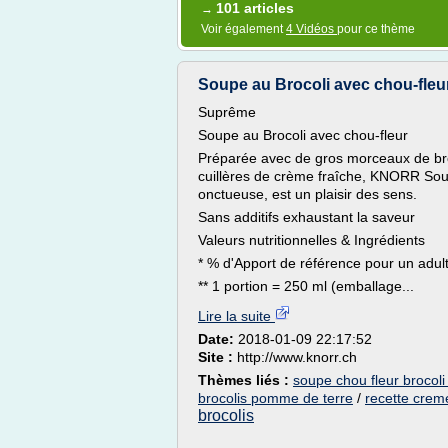
101 articles
→
Voir également
4 Vidéos
pour ce thème
Soupe au Brocoli avec chou-fleur
Suprême
Soupe au Brocoli avec chou-fleur
Préparée avec de gros morceaux de broc
cuillères de crème fraîche, KNORR Soup
onctueuse, est un plaisir des sens.
Sans additifs exhaustant la saveur
Valeurs nutritionnelles & Ingrédients
* % d'Apport de référence pour un adul
** 1 portion = 250 ml (emballage...
Lire la suite
Date:
2018-01-09 22:17:52
Site :
http://www.knorr.ch
Thèmes liés :
soupe chou fleur brocoli
brocolis pomme de terre
/
recette creme
brocolis