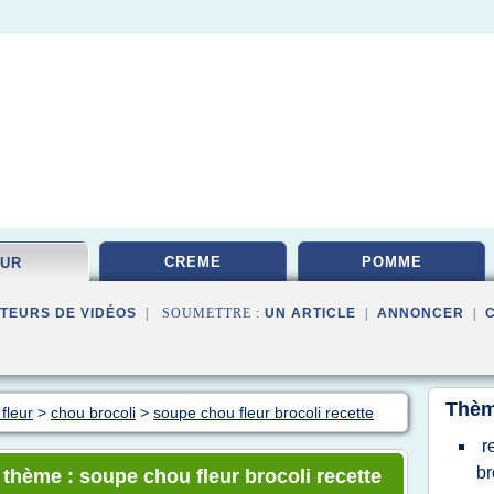
CREME
POMME
EUR
TEURS DE VIDÉOS
| SOUMETTRE :
UN ARTICLE
|
ANNONCER
|
Thèm
fleur
>
chou brocoli
>
soupe chou fleur brocoli recette
r
br
 thème : soupe chou fleur brocoli recette