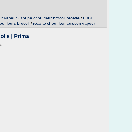
chou
eur vapeur
/
soupe chou fleur brocoli recette
/
u fleurs brocoli
/
recette chou fleur cuisson vapeur
olis | Prima
ss