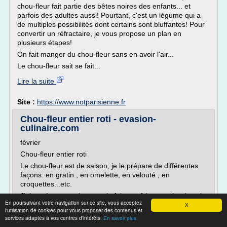
chou-fleur fait partie des bêtes noires des enfants... et
parfois des adultes aussi! Pourtant, c'est un légume qui a
de multiples possibilités dont certains sont bluffantes! Pour
convertir un réfractaire, je vous propose un plan en
plusieurs étapes!
On fait manger du chou-fleur sans en avoir l'air...
Le chou-fleur sait se fait...
Lire la suite
Site :
https://www.notparisienne.fr
Chou-fleur entier roti - evasion-
culinaire.com
février
Chou-fleur entier roti
Le chou-fleur est de saison, je le prépare de différentes
façons: en gratin , en omelette, en velouté , en
croquettes...etc.
J'ai testé cette variante en le faisant rôtir en entier dans le
En poursuivant votre navigation sur ce site, vous acceptez
four. J'avoue qu'au départ j'étais un peu sceptique,
X
l'utilisation de cookies pour vous proposer des contenus et
j'imaginais obtenir à tous les coups un chou-fleur sec.
services adaptés à vos centres d'intérêts.
En savoir plus
Mais cela ne m'a pas empêchée de me lancer car les