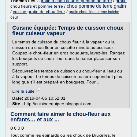
Thèmes liés :
gratin d chou fleur et pomme de terre
/
gratin
chou pomme de terre gratin
chou fleurs et pomme terre
/
/
cuisine gratin de chou fleur
/
gratin chou fleur creme fraiche
oeuf
Cuisine équipée: Temps de cuisson choux
fleur cuiseur vapeur
Le temps de cuisson du choux fleur à la vapeur ou la
cuisson du chou fleur en cocotte minute autocuiseur.
Coupez le chou-fleur en gros bouquets, lavez-les. Rangez
les bouquets de chou-fleur dans le panier placé sur son
support.
Découvrez les temps de cuisson du chou-fleur à l'eau ou
à la vapeur. Le temps de cuisson restera cependant plus
long que s'il est préparé en bouquets. Pour...
Lire la suite
Date:
2019-04-05 10:52:01
Site :
http://cuisineequipee.blogspot.com
Comment faire aimer le chou-fleur aux
enfants… et aux ...
0 0 0 0
Tout comme les épinards ou les choux de Bruxelles, le