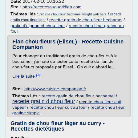
Date:
2017-02-16 10:16:22
Site :
http://recettesauquotidien.com
Thèmes liés :
/
recette
recette chou fleur bechamel weight watchers
/
recette gratin de chou fleur bechamel
/
gratin chou fleur light
gratin d'oignon et chou fleur
/
recette chou fleur gratine au
four
Flan chou-fleurs (EliseL) - Recette Cuisine
Companion
Pour changer du traditionnel gratin de chou-fleurs à la
béchamel, j'ai hâte de tester cette recette de flan de
chou-fleurs proposée par EliseL. On cuit d'abord le...
Lire la suite
Site :
http://www.cuisine-companion.fr
Thèmes liés :
recette gratin de chou fleur bechamel
/
recette gratin d chou fleur
/
recette chou fleur cuit
vapeur
/
recette chou fleur cuit au four
/
recette chou fleur
gratine simple
Gratin de chou fleur léger au curry -
Recettes dietétiques
Recette :