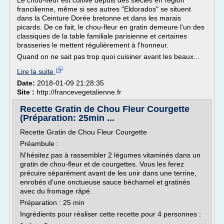
Le chou-fleur est cultivé depuis des siècles en région
francilienne, même si ses autres "Eldorados" se situent
dans la Ceinture Dorée bretonne et dans les marais
picards. De ce fait, le chou-fleur en gratin demeure l'un des
classiques de la table familiale parisienne et certaines
brasseries le mettent régulièrement à l'honneur.
Quand on ne sait pas trop quoi cuisiner avant les beaux...
Lire la suite
Date:
2018-01-09 21:28:35
Site :
http://francevegetalienne.fr
Recette Gratin de Chou Fleur Courgette
(Préparation: 25min ...
Recette Gratin de Chou Fleur Courgette
Préambule :
N'hésitez pas à rassembler 2 légumes vitaminés dans un
gratin de chou-fleur et de courgettes. Vous les ferez
précuire séparément avant de les unir dans une terrine,
enrobés d'une onctueuse sauce béchamel et gratinés
avec du fromage râpé.
Préparation : 25 min
Ingrédients pour réaliser cette recette pour 4 personnes :