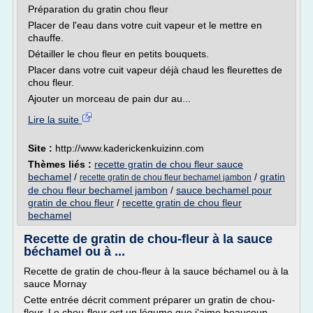
Préparation du gratin chou fleur
Placer de l'eau dans votre cuit vapeur et le mettre en
chauffe.
Détailler le chou fleur en petits bouquets.
Placer dans votre cuit vapeur déjà chaud les fleurettes de
chou fleur.
Ajouter un morceau de pain dur au...
Lire la suite
Site :
http://www.kaderickenkuizinn.com
Thèmes liés :
recette gratin de chou fleur sauce
bechamel
/
/
gratin
recette gratin de chou fleur bechamel jambon
de chou fleur bechamel jambon
/
sauce bechamel pour
gratin de chou fleur
/
recette gratin de chou fleur
bechamel
Recette de gratin de chou-fleur à la sauce
béchamel ou à ...
Recette de gratin de chou-fleur à la sauce béchamel ou à la
sauce Mornay
Cette entrée décrit comment préparer un gratin de chou-
fleur. Le chou-fleur est un légume que j'aime beaucoup,