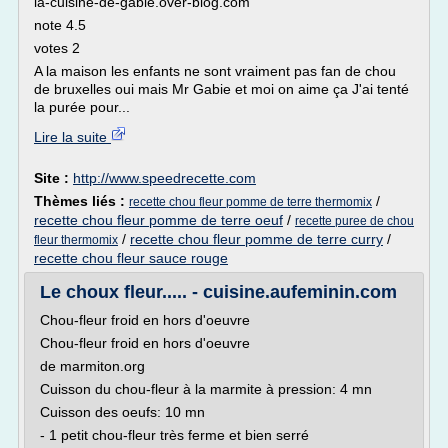
la-cuisine-de-gabie.over-blog.com
note 4.5
votes 2
A la maison les enfants ne sont vraiment pas fan de chou
de bruxelles oui mais Mr Gabie et moi on aime ça J'ai tenté
la purée pour...
Lire la suite
Site :
http://www.speedrecette.com
Thèmes liés :
/
recette chou fleur pomme de terre thermomix
recette chou fleur pomme de terre oeuf
/
recette puree de chou
/
recette chou fleur pomme de terre curry
/
fleur thermomix
recette chou fleur sauce rouge
Le choux fleur..... - cuisine.aufeminin.com
Chou-fleur froid en hors d'oeuvre
Chou-fleur froid en hors d'oeuvre
de marmiton.org
Cuisson du chou-fleur à la marmite à pression: 4 mn
Cuisson des oeufs: 10 mn
- 1 petit chou-fleur très ferme et bien serré