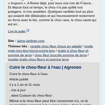
« toujours ». A Rome déjà, puis sous nos rois de France...
Et depuis tout ce temps, le chou n'a pas quitté nos
potagers, ni nos assiettes. Quelques variétés tout au plus
qui avaient été délaissées et qui heureusement reviennent
en force avec le bio, comme le chou rave, le chou navet qui
est en...
Lire la suite
Site :
jaime-jardiner.com
Thèmes liés :
recette chou fleur choux en salade
/
recette
/
gratin d chou fleur et
gratin chou fleur brocoli pomme terre
pomme de terre
/
chou fleur brocolis pomme de terre
/
recette gratin chou fleurs et pomme terre
Cuire le chou-fleur à l'eau | Agroneo
Cuire le chou-fleur à l'eau
Article publié
il y a 1 an et 11 mois
, mis à jour
, dans Cuisson du chou-fleur .
Même si le chou-fleur peut être consommé cru, on le