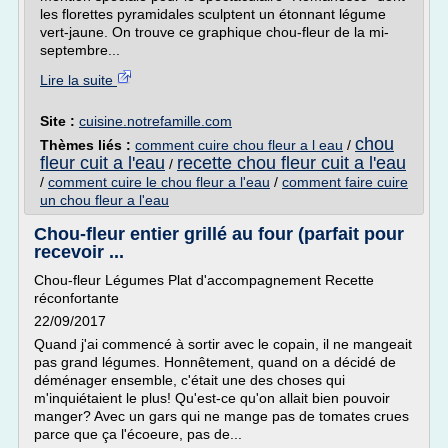
les florettes pyramidales sculptent un étonnant légume
vert-jaune. On trouve ce graphique chou-fleur de la mi-
septembre...
Lire la suite
Site :
cuisine.notrefamille.com
chou
Thèmes liés :
comment cuire chou fleur a l eau
/
fleur cuit a l'eau
recette chou fleur cuit a l'eau
/
/
comment cuire le chou fleur a l'eau
/
comment faire cuire
un chou fleur a l'eau
Chou-fleur entier grillé au four (parfait pour
recevoir ...
Chou-fleur Légumes Plat d'accompagnement Recette
réconfortante
22/09/2017
Quand j'ai commencé à sortir avec le copain, il ne mangeait
pas grand légumes. Honnêtement, quand on a décidé de
déménager ensemble, c'était une des choses qui
m'inquiétaient le plus! Qu'est-ce qu'on allait bien pouvoir
manger? Avec un gars qui ne mange pas de tomates crues
parce que ça l'écoeure, pas de...