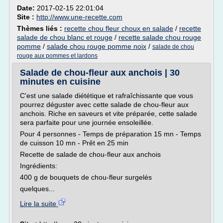
Date:
2017-02-15 22:01:04
Site :
http://www.une-recette.com
Thèmes liés :
recette chou fleur choux en salade
/
recette
salade de chou blanc et rouge
/
recette salade chou rouge
pomme
/
salade chou rouge pomme noix
/
salade de chou
rouge aux pommes et lardons
Salade de chou-fleur aux anchois | 30
minutes en cuisine
C'est une salade diététique et rafraîchissante que vous
pourrez déguster avec cette salade de chou-fleur aux
anchois. Riche en saveurs et vite préparée, cette salade
sera parfaite pour une journée ensoleillée.
Pour 4 personnes - Temps de préparation 15 mn - Temps
de cuisson 10 mn - Prêt en 25 min
Recette de salade de chou-fleur aux anchois
Ingrédients:
400 g de bouquets de chou-fleur surgelés
quelques...
Lire la suite