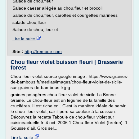
Salade de chou,fleur
Salade caesar allégée au chou,fleur et brocoli
Salade de chou,fleur, carottes et courgettes marinées
salade chou,fleur
Salade de chou,fleur et...
Lire la suite
Site :
http://fremode.com
Chou fleur violet buisson fleuri | Brasserie
forest
Chou fleur violet source google image : https://www.graines-
de-bambous.fr/medias/images/chou-fleur-violet-de-sicile-
sur-graines-de-bambous.fr.jpg
graines potagères chou fleur violet de sicile La Bonne
Graine. Le chou-fleur est un légume de la famille des
crucifères. Il est riche en . C'est la manière idéale de servir
le chou-fleur violet, car il perd sa couleur à la cuisson.
Découvrez la recette Taboulé de chou-fleur violet sur
cuisineactuelle.fr. 4 oct. 2006 1 Chou-fleur Violet (breton). 1
Gousse d'ail. Gros sel....
Lire la suite