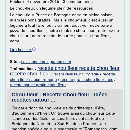
Publié le 4 novembre 2015 - 3 commentaires
Le chou-fleur, un légume plein de ressources
Le chou-fleur Prince de Bretagne entre en pleine saison,
miam les bons gratins ! Mais le chou-fleur, c'est aussi un
légume à tout faire, oui, vraiment tout : voir notre pâte à
pizza de chou-fleur , notre steak de chou-fleur , notre riz de
chou-fleur , notre recette de purée panais - chou-fleur ,
notre...
Lire la suite
Site :
cuisinons-les-legumes.com
recette chou fleur recette chou fleur
Thèmes liés :
recette chou fleur
/
/
recette
recette chou fleur curry facile
chou fleur sauce fromage
/
recette gratin chou fleur frais
/
recette sauce gratin chou fleur
Chou-fleur - Recette Chou-fleur - Idées
recettes autour ...
On parle donc de choux-fleurs de printemps, d'été,
d'automne et d'hiver. On trouve ainsi du chou-fleur toute
l'année sur les étals français. Il provient surtout de
Bretagne, du Nord et du Sud-Est de la France. Une
mention spéciale pour le spectaculaire "Romanesco" dont