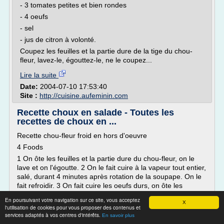
- 3 tomates petites et bien rondes
- 4 oeufs
- sel
- jus de citron à volonté.
Coupez les feuilles et la partie dure de la tige du chou-
fleur, lavez-le, égouttez-le, ne le coupez...
Lire la suite
Date:
2004-07-10 17:53:40
Site :
http://cuisine.aufeminin.com
Recette choux en salade - Toutes les
recettes de choux en ...
Recette chou-fleur froid en hors d'oeuvre
4 Foods
1 On ôte les feuilles et la partie dure du chou-fleur, on le
lave et on l'égoutte. 2 On le fait cuire à la vapeur tout entier,
salé, durant 4 minutes après rotation de la soupape. On le
fait refroidir. 3 On fait cuire les oeufs durs, on ôte les
coquilles et les ...
En poursuivant votre navigation sur ce site, vous acceptez
X
Recette salade de chou
l'utilisation de cookies pour vous proposer des contenus et
services adaptés à vos centres d'intérêts.
En savoir plus
4 Foods