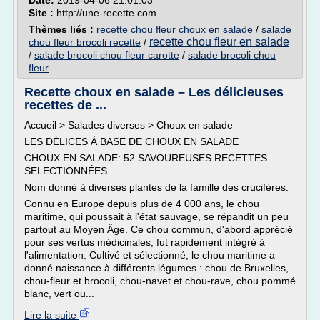
Date:
2019-04-06 21:01:03
Site :
http://une-recette.com
Thèmes liés :
recette chou fleur choux en salade
/
salade
recette chou fleur en salade
chou fleur brocoli recette
/
/
salade brocoli chou fleur carotte
/
salade brocoli chou
fleur
Recette choux en salade – Les délicieuses
recettes de ...
Accueil > Salades diverses > Choux en salade
LES DÉLICES À BASE DE CHOUX EN SALADE
CHOUX EN SALADE: 52 SAVOUREUSES RECETTES
SELECTIONNÉES
Nom donné à diverses plantes de la famille des crucifères.
Connu en Europe depuis plus de 4 000 ans, le chou
maritime, qui poussait à l'état sauvage, se répandit un peu
partout au Moyen Âge. Ce chou commun, d'abord apprécié
pour ses vertus médicinales, fut rapidement intégré à
l'alimentation. Cultivé et sélectionné, le chou maritime a
donné naissance à différents légumes : chou de Bruxelles,
chou-fleur et brocoli, chou-navet et chou-rave, chou pommé
blanc, vert ou...
Lire la suite