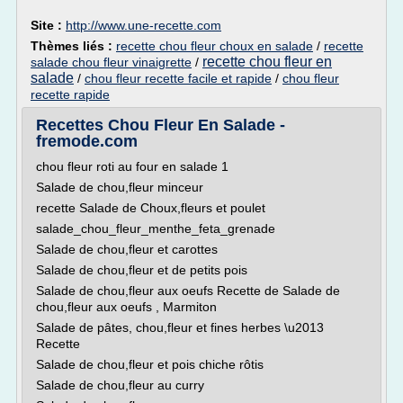
Site :
http://www.une-recette.com
Thèmes liés :
recette chou fleur choux en salade
/
recette
recette chou fleur en
salade chou fleur vinaigrette
/
salade
/
chou fleur recette facile et rapide
/
chou fleur
recette rapide
Recettes Chou Fleur En Salade -
fremode.com
chou fleur roti au four en salade 1
Salade de chou,fleur minceur
recette Salade de Choux,fleurs et poulet
salade_chou_fleur_menthe_feta_grenade
Salade de chou,fleur et carottes
Salade de chou,fleur et de petits pois
Salade de chou,fleur aux oeufs Recette de Salade de
chou,fleur aux oeufs , Marmiton
Salade de pâtes, chou,fleur et fines herbes \u2013
Recette
Salade de chou,fleur et pois chiche rôtis
Salade de chou,fleur au curry