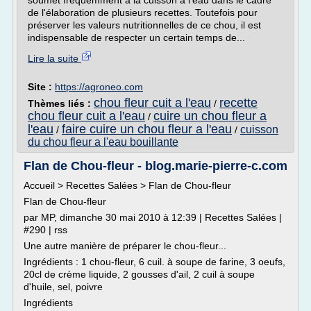
soumet fréquemment à la cuisson à l'eau dans le cadre
de l'élaboration de plusieurs recettes. Toutefois pour
préserver les valeurs nutritionnelles de ce chou, il est
indispensable de respecter un certain temps de...
Lire la suite
Site :
https://agroneo.com
chou fleur cuit a l'eau
recette
Thèmes liés :
/
chou fleur cuit a l'eau
cuire un chou fleur a
/
l'eau
faire cuire un chou fleur a l'eau
cuisson
/
/
du chou fleur a l'eau bouillante
Flan de Chou-fleur - blog.marie-pierre-c.com
Accueil > Recettes Salées > Flan de Chou-fleur
Flan de Chou-fleur
par MP, dimanche 30 mai 2010 à 12:39 | Recettes Salées |
#290 | rss
Une autre manière de préparer le chou-fleur...
Ingrédients : 1 chou-fleur, 6 cuil. à soupe de farine, 3 oeufs,
20cl de crème liquide, 2 gousses d'ail, 2 cuil à soupe
d'huile, sel, poivre
Ingrédients