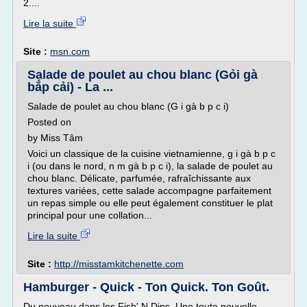
2....
Lire la suite
Site :
msn.com
Salade de poulet au chou blanc (Gỏi gà
bắp cải) - La ...
Salade de poulet au chou blanc (G i gà b p c i)
Posted on
by Miss Tâm
Voici un classique de la cuisine vietnamienne, g i gà b p c
i (ou dans le nord, n m gà b p c i), la salade de poulet au
chou blanc. Délicate, parfumée, rafraîchissante aux
textures variées, cette salade accompagne parfaitement
un repas simple ou elle peut également constituer le plat
principal pour une collation...
Lire la suite
Site :
http://misstamkitchenette.com
Hamburger - Quick - Ton Quick. Ton Goût.
Du nouveau dans les Fish' N Dips. Une toute nouvelle