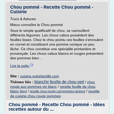
Chou pommé - Recette Chou pommé -
Cuisine
Trucs & Astuces
Mieux connaître le Chou pommé
Sous le simple qualificatif de chou, se camouflent
différents légumes. Les choux cabus possèdent des
feuilles lisses. Chez le chou pointu ces feuilles s'enroulent
en cornet et constituent une pomme conique un peu
lâche. Ce chou constitue une spécialité printanière et
provençale. Les choux cabus blancs et rouges présentent
des pommes bien...
Lire la suite
Site :
cuisine.notrefamille.com
blanchir feuille de chou vert
Thèmes liés :
/
chou
rouge aux pommes vin blanc
/
recette feuille de chou
blanc farci
/
/
recette
recette chou rouge cuit pommes lardons
de cuisine chou rouge pommes
Chou pommé - Recette Chou pommé - Idées
recettes autour du ...