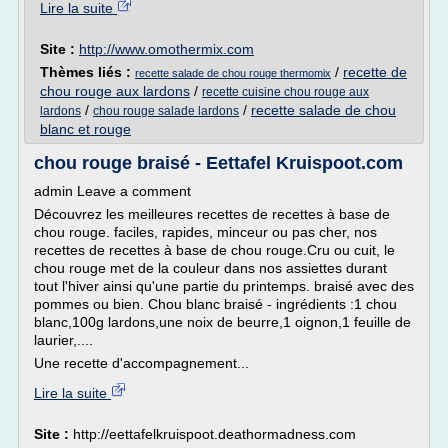
Lire la suite
Site :
http://www.omothermix.com
Thèmes liés :
/
recette de
recette salade de chou rouge thermomix
chou rouge aux lardons
/
recette cuisine chou rouge aux
/
/
recette salade de chou
lardons
chou rouge salade lardons
blanc et rouge
chou rouge braisé - Eettafel Kruispoot.com
admin Leave a comment
Découvrez les meilleures recettes de recettes à base de
chou rouge. faciles, rapides, minceur ou pas cher, nos
recettes de recettes à base de chou rouge.Cru ou cuit, le
chou rouge met de la couleur dans nos assiettes durant
tout l'hiver ainsi qu'une partie du printemps. braisé avec des
pommes ou bien. Chou blanc braisé - ingrédients :1 chou
blanc,100g lardons,une noix de beurre,1 oignon,1 feuille de
laurier,....
Une recette d'accompagnement...
Lire la suite
Site :
http://eettafelkruispoot.deathormadness.com