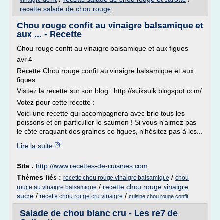
vinaigre de riz
recette salade de chou rouge
Chou rouge confit au vinaigre balsamique et
aux ... - Recette
Chou rouge confit au vinaigre balsamique et aux figues
avr 4
Recette Chou rouge confit au vinaigre balsamique et aux
figues
Visitez la recette sur son blog : http://suiksuik.blogspot.com/
Votez pour cette recette :
Voici une recette qui accompagnera avec brio tous les
poissons et en particulier le saumon ! Si vous n'aimez pas
le côté craquant des graines de figues, n'hésitez pas à les...
Lire la suite
Site :
http://www.recettes-de-cuisines.com
Thèmes liés :
/
recette chou rouge vinaigre balsamique
chou
/
recette chou rouge vinaigre
rouge au vinaigre balsamique
sucre
/
/
recette chou rouge cru vinaigre
cuisine chou rouge confit
Salade de chou blanc cru - Les re7 de