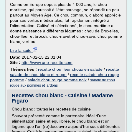
Connu en Europe depuis plus de 4 000 ans, le chou
maritime, qui poussait à l'état sauvage, se répandit un peu
partout au Moyen Âge. Ce chou commun, d'abord apprécié
pour ses vertus médicinales, fut rapidement intégré à
l'alimentation. Cultivé et sélectionné, le chou maritime a
donné naissance à différents légumes : chou de Bruxelles,
chou-fleur et brocoli, chou-navet et chou-rave, chou pommé
blanc, vert ou...
Lire la suite
Date:
2017-02-15 22:01:04
Site :
http://www.une-recette.com
Thèmes liés :
recette chou fleur choux en salade
/
recette
salade de chou blanc et rouge
/
recette salade chou rouge
pomme
/
salade chou rouge pomme noix
/
salade de chou
rouge aux pommes et lardons
Recettes chou blanc - Cuisine / Madame
Figaro
Chou blanc : toutes les recettes de cuisine
Souvent présenté comme le partenaire idéal d'une
alimentation saine et équilibrée, le chou blanc est un
légume que l'on (re)découvre aujourd'hui sous différentes
formes. Cuit à la vapeur, en soupe, cuisiné, le chou blanc