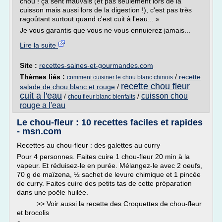
chou ! ça sent mauvais (et pas seulement lors de la
cuisson mais aussi lors de la digestion !), c'est pas très
ragoûtant surtout quand c'est cuit à l'eau... »
Je vous garantis que vous ne vous ennuierez jamais...
Lire la suite
Site :
recettes-saines-et-gourmandes.com
Thèmes liés :
/
recette
comment cuisiner le chou blanc chinois
recette chou fleur
salade de chou blanc et rouge
/
cuit a l'eau
cuisson chou
/
/
chou fleur blanc bienfaits
rouge a l'eau
Le chou-fleur : 10 recettes faciles et rapides
- msn.com
Recettes au chou-fleur : des galettes au curry
Pour 4 personnes. Faites cuire 1 chou-fleur 20 min à la
vapeur. Et réduisez-le en purée. Mélangez-le avec 2 oeufs,
70 g de maïzena, ½ sachet de levure chimique et 1 pincée
de curry. Faites cuire des petits tas de cette préparation
dans une poêle huilée.
>> Voir aussi la recette des Croquettes de chou-fleur
et brocolis