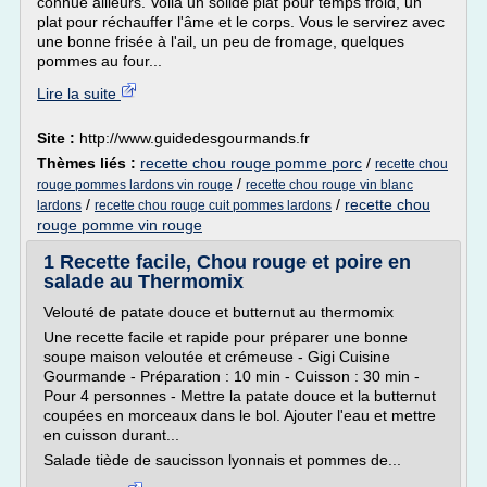
connue ailleurs. Voilà un solide plat pour temps froid, un
plat pour réchauffer l'âme et le corps. Vous le servirez avec
une bonne frisée à l'ail, un peu de fromage, quelques
pommes au four...
Lire la suite
Site :
http://www.guidedesgourmands.fr
Thèmes liés :
recette chou rouge pomme porc
/
recette chou
/
rouge pommes lardons vin rouge
recette chou rouge vin blanc
/
/
recette chou
lardons
recette chou rouge cuit pommes lardons
rouge pomme vin rouge
1 Recette facile, Chou rouge et poire en
salade au Thermomix
Velouté de patate douce et butternut au thermomix
Une recette facile et rapide pour préparer une bonne
soupe maison veloutée et crémeuse - Gigi Cuisine
Gourmande - Préparation : 10 min - Cuisson : 30 min -
Pour 4 personnes - Mettre la patate douce et la butternut
coupées en morceaux dans le bol. Ajouter l'eau et mettre
en cuisson durant...
Salade tiède de saucisson lyonnais et pommes de...