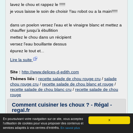
lavez le chou et rappez le !!!!!
je vous laisse le soin de choisir !!au robot ou a la main!!!!!
dans un poelon versez l'eau et le vinaigre blanc et mettez a
chauffer jusqu'à ébullition
mettez le chou dans un récipient
versez l'eau bouillante dessus
épurez le tout et...
Lire la suite
Site :
http://www.delices-d-edith.com
Thèmes liés :
recette salade de chou rouge cru
/
salade
chou rouge cru
/
recette salade de chou blanc et rouge
/
recette salade de chou blanc cru
/
recette salade de chou
rouge
Comment cuisiner les choux ? - Régal -
regal.fr
source : Régal 69
En poursuivant votre navigation sur ce site, vous acceptez
X
l'utilisation de cookies pour vous proposer des contenus et
Publié le 01/09/2016
services adaptés à vos centres d'intérêts.
En savoir plus
Le chou est un légume-feuille qui appartient aux familles