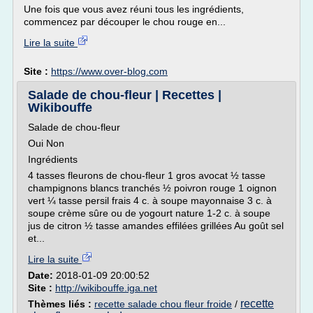
Une fois que vous avez réuni tous les ingrédients,
commencez par découper le chou rouge en...
Lire la suite
Site :
https://www.over-blog.com
Salade de chou-fleur | Recettes |
Wikibouffe
Salade de chou-fleur
Oui Non
Ingrédients
4 tasses fleurons de chou-fleur 1 gros avocat ½ tasse
champignons blancs tranchés ½ poivron rouge 1 oignon
vert ¼ tasse persil frais 4 c. à soupe mayonnaise 3 c. à
soupe crème sûre ou de yogourt nature 1-2 c. à soupe
jus de citron ½ tasse amandes effilées grillées Au goût sel
et...
Lire la suite
Date:
2018-01-09 20:00:52
Site :
http://wikibouffe.iga.net
recette
Thèmes liés :
recette salade chou fleur froide
/