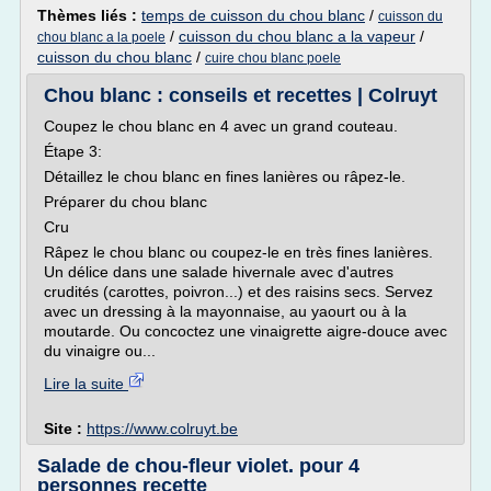
Thèmes liés :
temps de cuisson du chou blanc
/
cuisson du
/
cuisson du chou blanc a la vapeur
/
chou blanc a la poele
cuisson du chou blanc
/
cuire chou blanc poele
Chou blanc : conseils et recettes | Colruyt
Coupez le chou blanc en 4 avec un grand couteau.
Étape 3:
Détaillez le chou blanc en fines lanières ou râpez-le.
Préparer du chou blanc
Cru
Râpez le chou blanc ou coupez-le en très fines lanières.
Un délice dans une salade hivernale avec d'autres
crudités (carottes, poivron...) et des raisins secs. Servez
avec un dressing à la mayonnaise, au yaourt ou à la
moutarde. Ou concoctez une vinaigrette aigre-douce avec
du vinaigre ou...
Lire la suite
Site :
https://www.colruyt.be
Salade de chou-fleur violet. pour 4
personnes recette