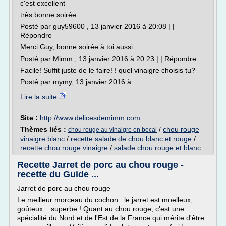
c'est excellent
très bonne soirée
Posté par guy59600 , 13 janvier 2016 à 20:08 | |
Répondre
Merci Guy, bonne soirée à toi aussi
Posté par Mimm , 13 janvier 2016 à 20:23 | | Répondre
Facile! Suffit juste de le faire! ! quel vinaigre choisis tu?
Posté par mymy, 13 janvier 2016 à...
Lire la suite
Site :
http://www.delicesdemimm.com
Thèmes liés :
/
chou rouge
chou rouge au vinaigre en bocal
vinaigre blanc
/
recette salade de chou blanc et rouge
/
recette chou rouge vinaigre
/
salade chou rouge et blanc
Recette Jarret de porc au chou rouge -
recette du Guide ...
Jarret de porc au chou rouge
Le meilleur morceau du cochon : le jarret est moelleux,
goûteux... superbe ! Quant au chou rouge, c'est une
spécialité du Nord et de l'Est de la France qui mérite d'être