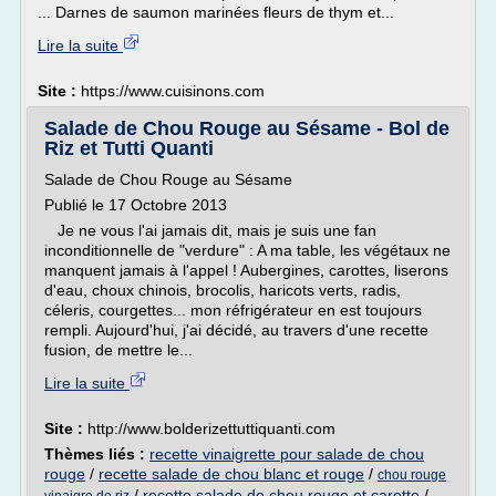
... Darnes de saumon marinées fleurs de thym et...
Lire la suite
Site :
https://www.cuisinons.com
Salade de Chou Rouge au Sésame - Bol de
Riz et Tutti Quanti
Salade de Chou Rouge au Sésame
Publié le 17 Octobre 2013
Je ne vous l'ai jamais dit, mais je suis une fan
inconditionnelle de "verdure" : A ma table, les végétaux ne
manquent jamais à l'appel ! Aubergines, carottes, liserons
d'eau, choux chinois, brocolis, haricots verts, radis,
céleris, courgettes... mon réfrigérateur en est toujours
rempli. Aujourd'hui, j'ai décidé, au travers d'une recette
fusion, de mettre le...
Lire la suite
Site :
http://www.bolderizettuttiquanti.com
Thèmes liés :
recette vinaigrette pour salade de chou
rouge
/
recette salade de chou blanc et rouge
/
chou rouge
/
recette salade de chou rouge et carotte
/