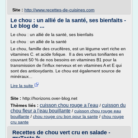
Site :
http://www.recettes-de-cuisines.com
Le chou : un allié de la santé, ses bienfaits -
Le blog de ...
Le chou : un allié de la santé, ses bienfaits
Le chou : un allié de la santé
Le chou, famille des crucifères, est un légume vert riche en
vitamines C. et acide folique. Il a des vertus tonifiantes en
couvrant 50 % de nos besoins en vitamines B1 pour la
transmission de l'influx nerveux et en vitamines A et E qui
sont des antioxydants. Le chou est également source de
minéraux...
Lire la suite
Site :
http://horizons.over-blog.net
cuisson chou rouge a l'eau
cuisson du
Thèmes liés :
/
chou fleur a l'eau bouillante
/
cuisson chou rouge eau
bouillante
/
chou rouge cru bon pour la sante
/
chou rouge
cru sante
Recettes de chou vert cru en salade -