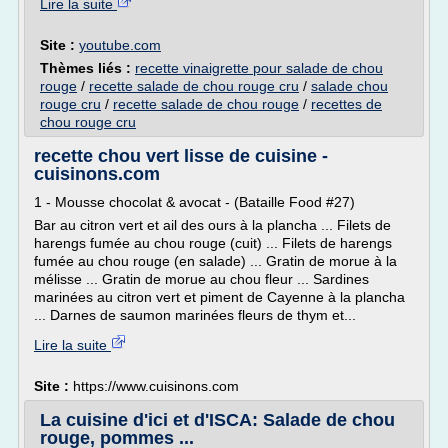
Lire la suite
Site :
youtube.com
Thèmes liés :
recette vinaigrette pour salade de chou
rouge
/
recette salade de chou rouge cru
/
salade chou
rouge cru
/
recette salade de chou rouge
/
recettes de
chou rouge cru
recette chou vert lisse de cuisine -
cuisinons.com
1 - Mousse chocolat & avocat - (Bataille Food #27)
Bar au citron vert et ail des ours à la plancha ... Filets de
harengs fumée au chou rouge (cuit) ... Filets de harengs
fumée au chou rouge (en salade) ... Gratin de morue à la
mélisse ... Gratin de morue au chou fleur ... Sardines
marinées au citron vert et piment de Cayenne à la plancha
... Darnes de saumon marinées fleurs de thym et...
Lire la suite
Site :
https://www.cuisinons.com
La cuisine d'ici et d'ISCA: Salade de chou
rouge, pommes ...