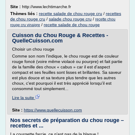
Site :
http://www.lechtimarche.fr
Thèmes liés :
recette salade de chou rouge cru
/
recettes
de chou rouge cru
/
salade chou rouge cru
/
recette chou
/
recette salade de chou rouge
rouge cru vinaigre
Cuisson du Chou Rouge & Recettes -
QuelleCuisson.com
Choisir un chou rouge
Comme son nom l'indique, le chou rouge est de couleur
rouge foncé (voire même violacé ou pourpre) et fait partie
de la famille des choux « cabus » car il est d'aspect
compact et ses feuilles sont lisses et brillantes. Sa saveur
est plus douce et sa texture plus tendre que les autres
choux, c'est pourquoi il est très apprécié lorsqu'il est
consommé tout simplement...
Lire la suite
Site :
https://www.quellecuisson.com
Nos secrets de préparation du chou rouge –
recettes et ...
La courgette farcie, ce n'est pas de la blague !