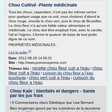
Chou Cultivé -Plante médicinale
Tous les choux, cependant, n'ont pas les mêmes vertus :
pour quelque usage que.ce soit, vous choisirez d'abord le
chou rouge, ensuite le chou vert, puis le chou de Bruxelles.
Le chou-fleur n'a qu'une faible valeur alimentaire et
médicinale. Le chou doit être employé frais; avec la carotte,
l'ail et l'oignon, il forme le quatuor de base de tout jardin
digne de ce nom.
PROPRIÉTÉS MÉDICINALES...
Lire la suite
Date:
2012-08-26 14:56:01
Site :
http://www.poivrecayenne.com
recette chou fleur cuit a l'eau
chou
Thèmes liés :
/
fleur cuit a l'eau
cuisson du chou fleur a l'eau
/
chou vert cuit a l'eau
cuisson du
bouillante
/
/
chou fleur a l'eau
Chou Kale : bienfaits et dangers - Sante
par les jus frais
/ 0 Commentaires /dans Diététique /par Lise Bernard
Bien longtemps ignoré par les cuisinières de la deuxième