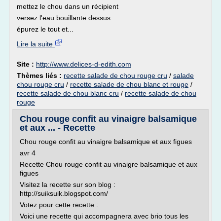
mettez le chou dans un récipient
versez l'eau bouillante dessus
épurez le tout et...
Lire la suite
Site :
http://www.delices-d-edith.com
Thèmes liés :
recette salade de chou rouge cru
/
salade
chou rouge cru
/
recette salade de chou blanc et rouge
/
recette salade de chou blanc cru
/
recette salade de chou
rouge
Chou rouge confit au vinaigre balsamique
et aux ... - Recette
Chou rouge confit au vinaigre balsamique et aux figues
avr 4
Recette Chou rouge confit au vinaigre balsamique et aux
figues
Visitez la recette sur son blog :
http://suiksuik.blogspot.com/
Votez pour cette recette :
Voici une recette qui accompagnera avec brio tous les