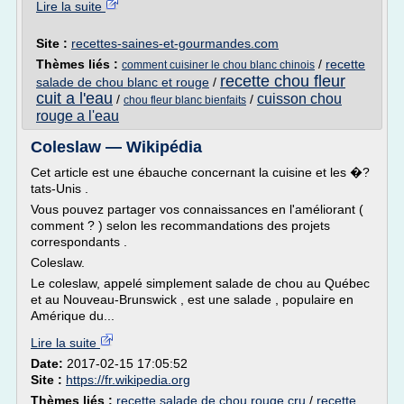
Lire la suite
Site :
recettes-saines-et-gourmandes.com
Thèmes liés :
/
recette
comment cuisiner le chou blanc chinois
recette chou fleur
salade de chou blanc et rouge
/
cuit a l'eau
cuisson chou
/
/
chou fleur blanc bienfaits
rouge a l'eau
Coleslaw — Wikipédia
Cet article est une ébauche concernant la cuisine et les �?
tats-Unis .
Vous pouvez partager vos connaissances en l'améliorant (
comment ? ) selon les recommandations des projets
correspondants .
Coleslaw.
Le coleslaw, appelé simplement salade de chou au Québec
et au Nouveau-Brunswick , est une salade , populaire en
Amérique du...
Lire la suite
Date:
2017-02-15 17:05:52
Site :
https://fr.wikipedia.org
Thèmes liés :
recette salade de chou rouge cru
/
recette