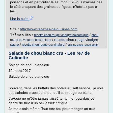
poissons et en particulier le saumon ! Si vous n'aimez pas
le côté craquant des graines de figues, n'hésitez pas à
les...
Lire la suite
Site :
http://www.recettes-de-cuisines.com
Thèmes liés :
/
recette chou rouge vinaigre balsamique
chou
/
recette chou rouge vinaigre
rouge au vinaigre balsamique
sucre
/
/
recette chou rouge cru vinaigre
cuisine chou rouge confit
Salade de chou blanc cru - Les re7 de
Colinette
Salade de chou blanc cru
12 mars 2017
Salade de chou blanc cru
Souvent, dans les buffets des hôtels au self service, je vois
des salades crues de chou, qu'il soit rouge ou blanc.
J'avoue ne m'être jamais laissé tenter, je regardais ce
genre de truc d'un oeil assez critique.
Je me disais même "faut être fou pour manger un truc