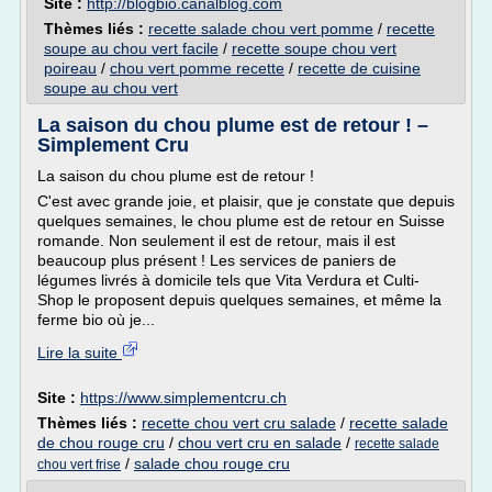
Site :
http://blogbio.canalblog.com
Thèmes liés :
recette salade chou vert pomme
/
recette
soupe au chou vert facile
/
recette soupe chou vert
poireau
/
chou vert pomme recette
/
recette de cuisine
soupe au chou vert
La saison du chou plume est de retour ! –
Simplement Cru
La saison du chou plume est de retour !
C'est avec grande joie, et plaisir, que je constate que depuis
quelques semaines, le chou plume est de retour en Suisse
romande. Non seulement il est de retour, mais il est
beaucoup plus présent ! Les services de paniers de
légumes livrés à domicile tels que Vita Verdura et Culti-
Shop le proposent depuis quelques semaines, et même la
ferme bio où je...
Lire la suite
Site :
https://www.simplementcru.ch
Thèmes liés :
recette chou vert cru salade
/
recette salade
de chou rouge cru
/
chou vert cru en salade
/
recette salade
/
salade chou rouge cru
chou vert frise