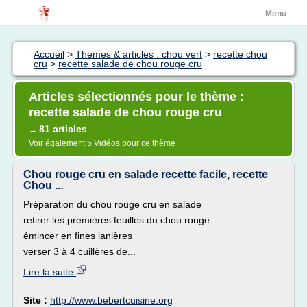
Menu
Accueil
>
Thèmes & articles : chou vert
>
recette chou
cru
>
recette salade de chou rouge cru
Articles sélectionnés pour le thème :
recette salade de chou rouge cru
81 articles
→
Voir également
5 Vidéos
pour ce thème
Chou rouge cru en salade recette facile, recette
Chou ...
Préparation du chou rouge cru en salade
retirer les premières feuilles du chou rouge
émincer en fines lanières
verser 3 à 4 cuillères de...
Lire la suite
Site :
http://www.bebertcuisine.org