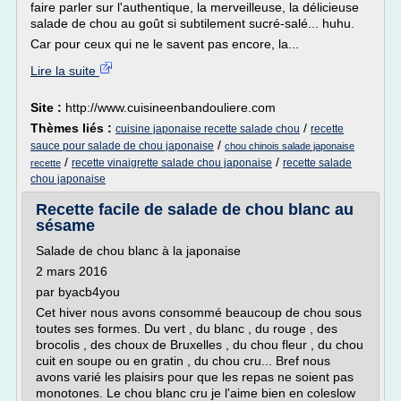
faire parler sur l'authentique, la merveilleuse, la délicieuse
salade de chou au goût si subtilement sucré-salé... huhu.
Car pour ceux qui ne le savent pas encore, la...
Lire la suite
Site :
http://www.cuisineenbandouliere.com
Thèmes liés :
/
cuisine japonaise recette salade chou
recette
/
sauce pour salade de chou japonaise
chou chinois salade japonaise
/
/
recette vinaigrette salade chou japonaise
recette salade
recette
chou japonaise
Recette facile de salade de chou blanc au
sésame
Salade de chou blanc à la japonaise
2 mars 2016
par byacb4you
Cet hiver nous avons consommé beaucoup de chou sous
toutes ses formes. Du vert , du blanc , du rouge , des
brocolis , des choux de Bruxelles , du chou fleur , du chou
cuit en soupe ou en gratin , du chou cru... Bref nous
avons varié les plaisirs pour que les repas ne soient pas
monotones. Le chou blanc cru je l'aime bien en coleslow