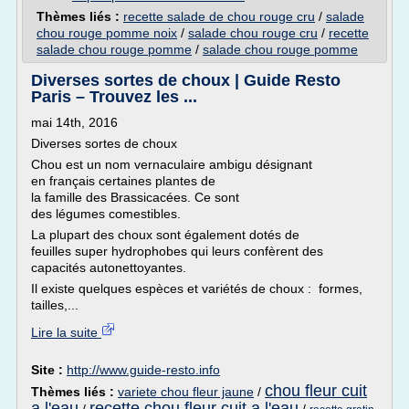
Thèmes liés :
recette salade de chou rouge cru
/
salade
chou rouge pomme noix
/
salade chou rouge cru
/
recette
salade chou rouge pomme
/
salade chou rouge pomme
Diverses sortes de choux | Guide Resto
Paris – Trouvez les ...
mai 14th, 2016
Diverses sortes de choux
Chou est un nom vernaculaire ambigu désignant
en français certaines plantes de
la famille des Brassicacées. Ce sont
des légumes comestibles.
La plupart des choux sont également dotés de
feuilles super hydrophobes qui leurs confèrent des
capacités autonettoyantes.
Il existe quelques espèces et variétés de choux : formes,
tailles,...
Lire la suite
Site :
http://www.guide-resto.info
chou fleur cuit
Thèmes liés :
variete chou fleur jaune
/
a l'eau
recette chou fleur cuit a l'eau