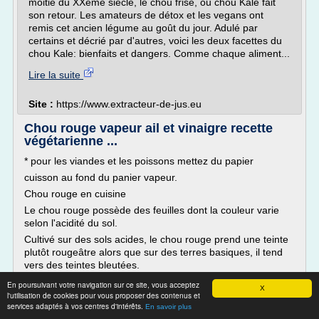
moitié du XXème siècle, le chou frisé, ou chou Kale fait
son retour. Les amateurs de détox et les vegans ont
remis cet ancien légume au goût du jour. Adulé par
certains et décrié par d'autres, voici les deux facettes du
chou Kale: bienfaits et dangers. Comme chaque aliment...
Lire la suite
Site :
https://www.extracteur-de-jus.eu
Chou rouge vapeur ail et vinaigre recette
végétarienne ...
* pour les viandes et les poissons mettez du papier
cuisson au fond du panier vapeur.
Chou rouge en cuisine
Le chou rouge possède des feuilles dont la couleur varie
selon l'acidité du sol.
Cultivé sur des sols acides, le chou rouge prend une teinte
plutôt rougeâtre alors que sur des terres basiques, il tend
vers des teintes bleutées.
Cuisiné, le chou rouge tourne au bleu. Pour...
En poursuivant votre navigation sur ce site, vous acceptez
X
l'utilisation de cookies pour vous proposer des contenus et
Lire la suite
services adaptés à vos centres d'intérêts.
En savoir plus