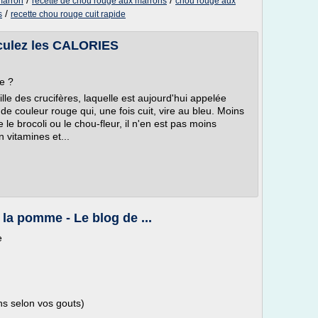
/
/
marron
recette de chou rouge aux marrons
chou rouge aux
/
s
recette chou rouge cuit rapide
culez les CALORIES
e ?
le des crucifères, laquelle est aujourd'hui appelée
de couleur rouge qui, une fois cuit, vire au bleu. Moins
 brocoli ou le chou-fleur, il n'en est pas moins
n vitamines et...
la pomme - Le blog de ...
e
s selon vos gouts)