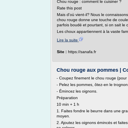
Chou rouge : comment le cuisiner ?
Rate this post
Mais d'où vient-il? Nous le connaissons
chou rouge donne une touche de couleur 
parfois boudé et pourtant, si on sait le c
Les choux appartiennent à la vaste fami
Lire la suite
Site :
https://sanafa.fr
Chou rouge aux pommes | Co
- Coupez finement le chou rouge (pour al
- Pelez les pommes, ôtez-en le trogno
- Émincez les oignons.
Préparation
10 min + 1 h
1. Faites fondre le beurre dans une gra
moyen.
2. Ajoutez les oignons émincés et faites
se colorer.