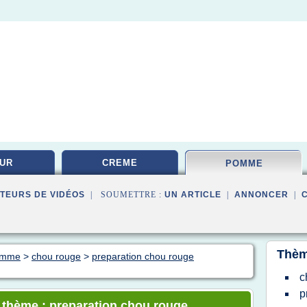
UR
CREME
POMME
TEURS DE VIDÉOS
| SOUMETTRE :
UN ARTICLE
|
ANNONCER
|
Thèm
pomme
>
chou rouge
>
preparation chou rouge
c
p
e thème : preparation chou rouge