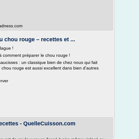
rmadness.com
 chou rouge – recettes et ...
blague !
ilà comment préparer le chou rouge !
cisses : un classique bien de chez nous qui fait
e chou rouge est aussi excellent dans bien d'autres
erver
cettes - QuelleCuisson.com