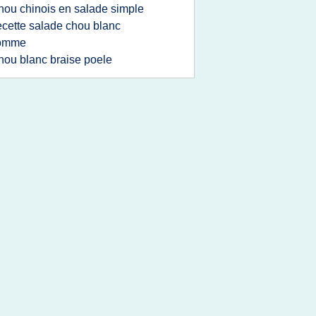
hou chinois en salade simple
ecette salade chou blanc
omme
hou blanc braise poele