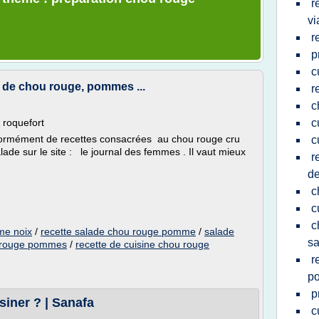
r
vi
r
p
c
e de chou rouge, pommes ...
r
c
 roquefort
c
 énormément de recettes consacrées au chou rouge cru
c
lade sur le site : le journal des femmes . Il vaut mieux
r
de
c
c
c
me noix
/
recette salade chou rouge pomme
/
salade
sa
u rouge pommes
/
recette de cuisine chou rouge
r
p
p
iner ? | Sanafa
c