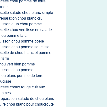
ecette chou pomme de terre
ande
ecette salade chou blanc simple
reparation chou blanc cru
uisson d un chou pomme
ecette chou vert lisse en salade
hou pomme farci
uisson chou pomme poele
uisson chou pomme saucisse
ecette de chou blanc et pomme
 terre
hou vert bien pomme
uisson chou pomme
hou blanc pomme de terre
ucisse
ecette choux rouge cuit aux
ommes
reparation salade de chou blanc
uire chou blanc pour choucroute