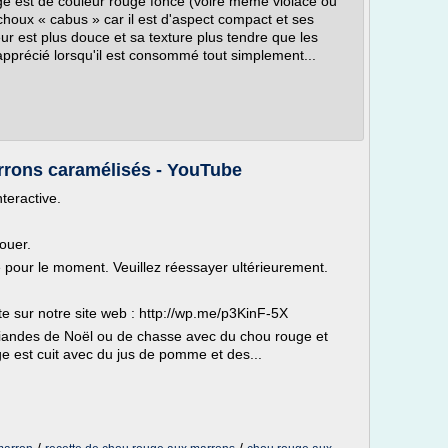
e est de couleur rouge foncé (voire même violacé ou
s choux « cabus » car il est d'aspect compact et ses
veur est plus douce et sa texture plus tendre que les
 apprécié lorsqu'il est consommé tout simplement...
rrons caramélisés - YouTube
nteractive.
ouer.
le pour le moment. Veuillez réessayer ultérieurement.
te sur notre site web : http://wp.me/p3KinF-5X
iandes de Noël ou de chasse avec du chou rouge et
 est cuit avec du jus de pomme et des...