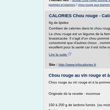
Thèmes liés :
recette chou rouge pomme 
/
pommes et marrons
chou rouge aux marron
CALORIES Chou rouge - Cal
6g de lipides
Combien de calories dans le chou roug
Le chou rouge est un légume de la famil
brassicacée. Il s'agit d'un chou pommé 
consommé que d'autres choux , comme le
excellent pour la santé car il est riche e
Lire la suite
Site :
http://www.infocalories.fr
Chou rouge au vin rouge et à 
Chou rouge au vin rouge et à la pomm
Originale de la recette : inconnue
150 à 200 g de lardons fumés (ou moin