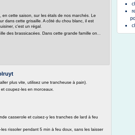
c
r
, en cette saison, sur les étals de nos marchés. Le
p
dans cette grisaille. A côté du chou blanc, il est
c
uisiner, c'est un régal.
lle des brassicacées. Dans cette grande famille on...
lruyt
ler plus vite, utilisez une trancheuse à pain).
n et coupez-les en morceaux.
nde casserole et cuisez-y les tranches de lard à feu
-les rissoler pendant 5 min à feu doux, sans les laisser