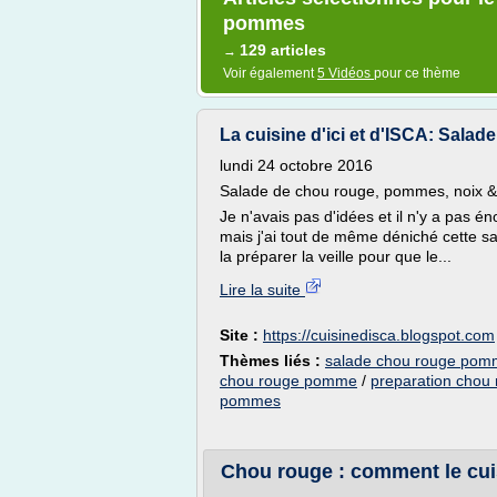
pommes
129 articles
→
Voir également
5 Vidéos
pour ce thème
La cuisine d'ici et d'ISCA: Salad
lundi 24 octobre 2016
Salade de chou rouge, pommes, noix &
Je n'avais pas d'idées et il n'y a pas
mais j'ai tout de même déniché cette sa
la préparer la veille pour que le...
Lire la suite
Site :
https://cuisinedisca.blogspot.com
Thèmes liés :
salade chou rouge pom
chou rouge pomme
/
preparation cho
pommes
Chou rouge : comment le cuis