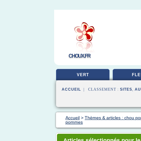
CHOUX.FR
VERT
FLE
ACCUEIL
| CLASSEMENT :
SITES
,
AU
Accueil
>
Thèmes & articles : chou 
pommes
Articles sélectionnés pour l