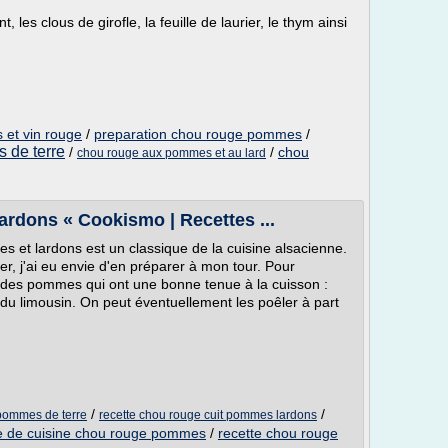
 les clous de girofle, la feuille de laurier, le thym ainsi
et vin rouge
/
preparation chou rouge pommes
/
 de terre
/
/
chou
chou rouge aux pommes et au lard
rdons « Cookismo | Recettes ...
 et lardons est un classique de la cuisine alsacienne.
r, j'ai eu envie d'en préparer à mon tour. Pour
 des pommes qui ont une bonne tenue à la cuisson :
e du limousin. On peut éventuellement les poêler à part
/
/
 pommes de terre
recette chou rouge cuit pommes lardons
te de cuisine chou rouge pommes
/
recette chou rouge