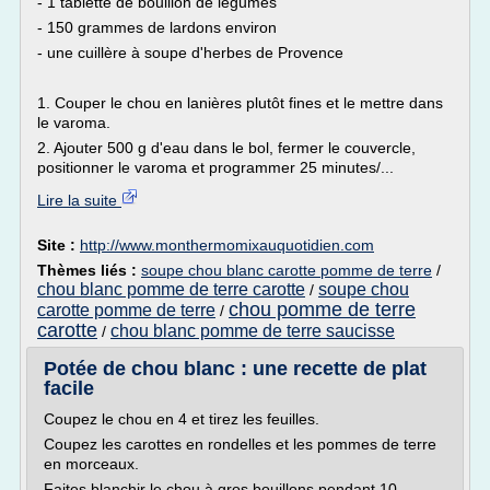
- 1 tablette de bouillon de légumes
- 150 grammes de lardons environ
- une cuillère à soupe d'herbes de Provence
1. Couper le chou en lanières plutôt fines et le mettre dans
le varoma.
2. Ajouter 500 g d'eau dans le bol, fermer le couvercle,
positionner le varoma et programmer 25 minutes/...
Lire la suite
Site :
http://www.monthermomixauquotidien.com
Thèmes liés :
soupe chou blanc carotte pomme de terre
/
chou blanc pomme de terre carotte
soupe chou
/
chou pomme de terre
carotte pomme de terre
/
carotte
chou blanc pomme de terre saucisse
/
Potée de chou blanc : une recette de plat
facile
Coupez le chou en 4 et tirez les feuilles.
Coupez les carottes en rondelles et les pommes de terre
en morceaux.
Faites blanchir le chou à gros bouillons pendant 10...