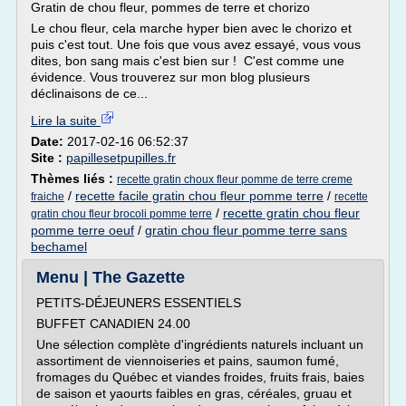
Gratin de chou fleur, pommes de terre et chorizo
Le chou fleur, cela marche hyper bien avec le chorizo et
puis c'est tout. Une fois que vous avez essayé, vous vous
dites, bon sang mais c'est bien sur ! C'est comme une
évidence. Vous trouverez sur mon blog plusieurs
déclinaisons de ce...
Lire la suite
Date:
2017-02-16 06:52:37
Site :
papillesetpupilles.fr
Thèmes liés :
recette gratin choux fleur pomme de terre creme
/
recette facile gratin chou fleur pomme terre
/
fraiche
recette
/
recette gratin chou fleur
gratin chou fleur brocoli pomme terre
pomme terre oeuf
/
gratin chou fleur pomme terre sans
bechamel
Menu | The Gazette
PETITS-DÉJEUNERS ESSENTIELS
BUFFET CANADIEN 24.00
Une sélection complète d'ingrédients naturels incluant un
assortiment de viennoiseries et pains, saumon fumé,
fromages du Québec et viandes froides, fruits frais, baies
de saison et yaourts faibles en gras, céréales, gruau et