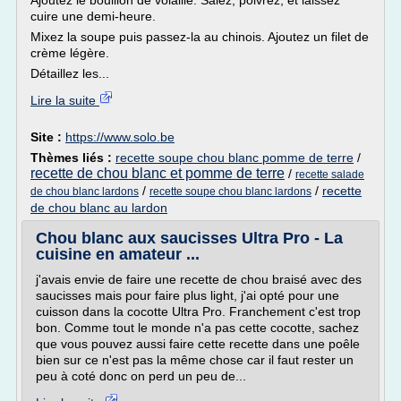
Ajoutez le bouillon de volaille. Salez, poivrez, et laissez
cuire une demi-heure.
Mixez la soupe puis passez-la au chinois. Ajoutez un filet de
crème légère.
Détaillez les...
Lire la suite
Site :
https://www.solo.be
Thèmes liés :
recette soupe chou blanc pomme de terre
/
recette de chou blanc et pomme de terre
/
recette salade
/
/
recette
de chou blanc lardons
recette soupe chou blanc lardons
de chou blanc au lardon
Chou blanc aux saucisses Ultra Pro - La
cuisine en amateur ...
j'avais envie de faire une recette de chou braisé avec des
saucisses mais pour faire plus light, j'ai opté pour une
cuisson dans la cocotte Ultra Pro. Franchement c'est trop
bon. Comme tout le monde n'a pas cette cocotte, sachez
que vous pouvez aussi faire cette recette dans une poêle
bien sur ce n'est pas la même chose car il faut rester un
peu à coté donc on perd un peu de...