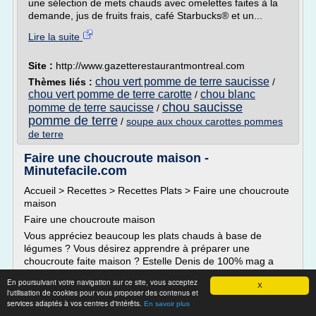
une sélection de mets chauds avec omelettes faites à la
demande, jus de fruits frais, café Starbucks® et un...
Lire la suite
Site :
http://www.gazetterestaurantmontreal.com
chou vert pomme de terre saucisse
Thèmes liés :
/
chou vert pomme de terre carotte
chou blanc
/
chou saucisse
pomme de terre saucisse
/
pomme de terre
/
soupe aux choux carottes pommes
de terre
Faire une choucroute maison -
Minutefacile.com
Accueil > Recettes > Recettes Plats > Faire une choucroute
maison
Faire une choucroute maison
Vous appréciez beaucoup les plats chauds à base de
légumes ? Vous désirez apprendre à préparer une
choucroute faite maison ? Estelle Denis de 100% mag a
invité Brice Morvent pour vous présenter la recette de la
En poursuivant votre navigation sur ce site, vous acceptez
choucroute faite maison. Il vous oriente sur les ingrédients
X
l'utilisation de cookies pour vous proposer des contenus et
nécessaires pour cette...
services adaptés à vos centres d'intérêts.
En savoir plus