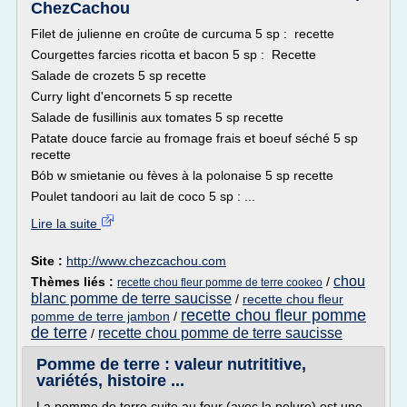
ChezCachou
Filet de julienne en croûte de curcuma 5 sp : recette
Courgettes farcies ricotta et bacon 5 sp : Recette
Salade de crozets 5 sp recette
Curry light d'encornets 5 sp recette
Salade de fusillinis aux tomates 5 sp recette
Patate douce farcie au fromage frais et boeuf séché 5 sp
recette
Bób w smietanie ou fèves à la polonaise 5 sp recette
Poulet tandoori au lait de coco 5 sp : ...
Lire la suite
Site :
http://www.chezcachou.com
chou
Thèmes liés :
/
recette chou fleur pomme de terre cookeo
blanc pomme de terre saucisse
/
recette chou fleur
recette chou fleur pomme
pomme de terre jambon
/
de terre
recette chou pomme de terre saucisse
/
Pomme de terre : valeur nutrititive,
variétés, histoire ...
La pomme de terre cuite au four (avec la pelure) est une