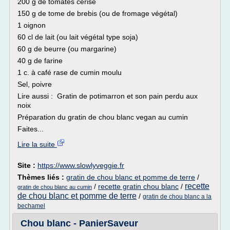
200 g de tomates cerise
150 g de tome de brebis (ou de fromage végétal)
1 oignon
60 cl de lait (ou lait végétal type soja)
60 g de beurre (ou margarine)
40 g de farine
1 c. à café rase de cumin moulu
Sel, poivre
Lire aussi : Gratin de potimarron et son pain perdu aux
noix
Préparation du gratin de chou blanc vegan au cumin
Faites...
Lire la suite
Site :
https://www.slowlyveggie.fr
Thèmes liés :
gratin de chou blanc et pomme de terre
/
recette
/
recette gratin chou blanc
/
gratin de chou blanc au cumin
de chou blanc et pomme de terre
/
gratin de chou blanc a la
bechamel
Chou blanc - PanierSaveur