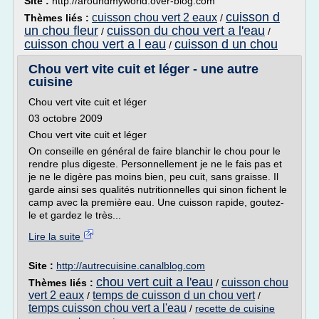
Site :
http://aroundmyworld.over-blog.com
cuisson d
cuisson chou vert 2 eaux
Thèmes liés :
/
un chou fleur
cuisson du chou vert a l'eau
/
/
cuisson chou vert a l eau
cuisson d un chou
/
Chou vert vite cuit et léger - une autre
cuisine
Chou vert vite cuit et léger
03 octobre 2009
Chou vert vite cuit et léger
On conseille en général de faire blanchir le chou pour le
rendre plus digeste. Personnellement je ne le fais pas et
je ne le digère pas moins bien, peu cuit, sans graisse. Il
garde ainsi ses qualités nutritionnelles qui sinon fichent le
camp avec la première eau. Une cuisson rapide, goutez-
le et gardez le très...
Lire la suite
Site :
http://autrecuisine.canalblog.com
chou vert cuit a l'eau
cuisson chou
Thèmes liés :
/
vert 2 eaux
temps de cuisson d un chou vert
/
/
temps cuisson chou vert a l'eau
/
recette de cuisine