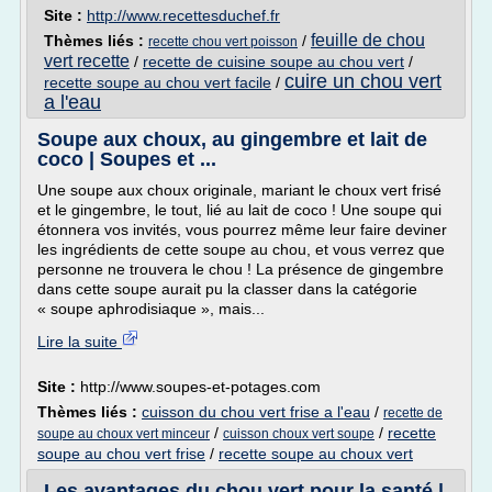
Site :
http://www.recettesduchef.fr
feuille de chou
Thèmes liés :
/
recette chou vert poisson
vert recette
/
recette de cuisine soupe au chou vert
/
cuire un chou vert
recette soupe au chou vert facile
/
a l'eau
Soupe aux choux, au gingembre et lait de
coco | Soupes et ...
Une soupe aux choux originale, mariant le choux vert frisé
et le gingembre, le tout, lié au lait de coco ! Une soupe qui
étonnera vos invités, vous pourrez même leur faire deviner
les ingrédients de cette soupe au chou, et vous verrez que
personne ne trouvera le chou ! La présence de gingembre
dans cette soupe aurait pu la classer dans la catégorie
« soupe aphrodisiaque », mais...
Lire la suite
Site :
http://www.soupes-et-potages.com
Thèmes liés :
cuisson du chou vert frise a l'eau
/
recette de
/
/
recette
soupe au choux vert minceur
cuisson choux vert soupe
soupe au chou vert frise
/
recette soupe au choux vert
Les avantages du chou vert pour la santé |