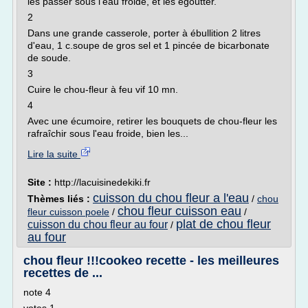
les passer sous l'eau froide, et les égoutter.
2
Dans une grande casserole, porter à ébullition 2 litres
d'eau, 1 c.soupe de gros sel et 1 pincée de bicarbonate
de soude.
3
Cuire le chou-fleur à feu vif 10 mn.
4
Avec une écumoire, retirer les bouquets de chou-fleur les
rafraîchir sous l'eau froide, bien les...
Lire la suite
Site :
http://lacuisinedekiki.fr
cuisson du chou fleur a l'eau
Thèmes liés :
/
chou
chou fleur cuisson eau
fleur cuisson poele
/
/
plat de chou fleur
cuisson du chou fleur au four
/
au four
chou fleur !!!cookeo recette - les meilleures
recettes de ...
note 4