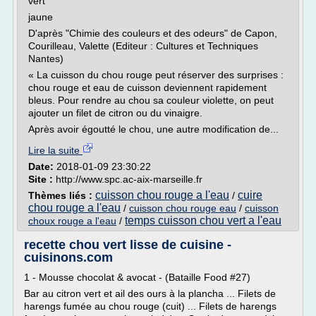
vert
jaune
D'après "Chimie des couleurs et des odeurs" de Capon,
Courilleau, Valette (Editeur : Cultures et Techniques
Nantes)
« La cuisson du chou rouge peut réserver des surprises :
chou rouge et eau de cuisson deviennent rapidement
bleus. Pour rendre au chou sa couleur violette, on peut
ajouter un filet de citron ou du vinaigre.
Après avoir égoutté le chou, une autre modification de...
Lire la suite
Date:
2018-01-09 23:30:22
Site :
http://www.spc.ac-aix-marseille.fr
cuisson chou rouge a l'eau
cuire
Thèmes liés :
/
chou rouge a l'eau
/
cuisson chou rouge eau
/
cuisson
temps cuisson chou vert a l'eau
choux rouge a l'eau
/
recette chou vert lisse de cuisine -
cuisinons.com
1 - Mousse chocolat & avocat - (Bataille Food #27)
Bar au citron vert et ail des ours à la plancha ... Filets de
harengs fumée au chou rouge (cuit) ... Filets de harengs