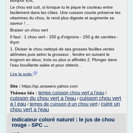
Bonjour Eric,
Le chou est cuit, si lorsque tu le pique le couteau entre
facilement dans les côtes. Une cuisson courte préserve les
vitamines du chou, le rend plus digeste et augmente sa
saveur ! ...
Braiser un chou vert
Il faut : 1 chou vert - 150 g d'oignons - 150 g de carottes -
thym
1. Diviser le chou nettoyé de ses grosses feuilles vertes
abîmées puis selon la grosseur , fendre en suivant le
trognon en deux, trois ou plus si affinités 2. Plonger dans
l'eau bouillante salée et pour obtenir...
Lire la suite
Site :
https://qc.answers.yahoo.com
temps cuisson chou vert a l'eau
Thèmes liés :
/
cuisson du chou vert a l'eau
cuisson chou vert
/
a l eau
cuire un
temps de cuisson d un chou vert
/
/
chou vert a l'eau
Indicateur coloré naturel : le jus de chou
rouge - SPC ...