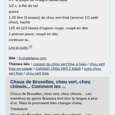
1/2 c. à thé de sel
poivre
1,25 litre (5 tasses) de chou vert frisé (environ 1/2 petit
chou), haché
125 ml (1/2 tasse) d'oignon rouge, coupé en dés
1 poivron jaune, coupé en dés
continuer la...
Lire la suite
Site :
fr.chatelaine.com
Thèmes liés :
cuisson du chou vert frise a l'eau
/
chou vert
cuisson chou vert 2 eaux
frise en salade
/
/
cuire chou
vert frise
/
chou vert frise
Choux de Bruxelles, chou vert, chou
chinois... Comment les ...
Choux de Bruxelles, chou vert, chou chinois... Les
membres du genre Brassica font tirer la langue à plus
d'un. Mais ils pourraient bien changer d'avis.
Thinkstock
Choux de Bruxelles, chou vert, chou chinois... Les