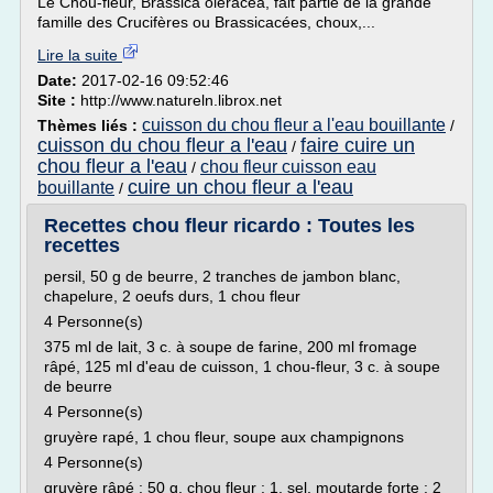
Le Chou-fleur, Brassica oleracea, fait partie de la grande
famille des Crucifères ou Brassicacées, choux,...
Lire la suite
Date:
2017-02-16 09:52:46
Site :
http://www.natureln.librox.net
cuisson du chou fleur a l'eau bouillante
Thèmes liés :
/
cuisson du chou fleur a l'eau
faire cuire un
/
chou fleur a l'eau
chou fleur cuisson eau
/
cuire un chou fleur a l'eau
bouillante
/
Recettes chou fleur ricardo : Toutes les
recettes
persil, 50 g de beurre, 2 tranches de jambon blanc,
chapelure, 2 oeufs durs, 1 chou fleur
4 Personne(s)
375 ml de lait, 3 c. à soupe de farine, 200 ml fromage
râpé, 125 ml d'eau de cuisson, 1 chou-fleur, 3 c. à soupe
de beurre
4 Personne(s)
gruyère rapé, 1 chou fleur, soupe aux champignons
4 Personne(s)
gruyère râpé : 50 g, chou fleur : 1, sel, moutarde forte : 2