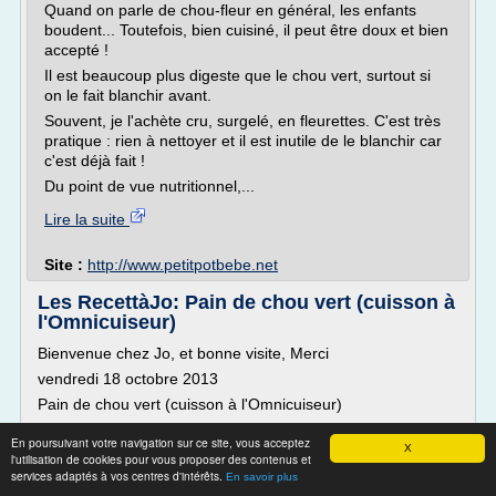
Quand on parle de chou-fleur en général, les enfants
boudent... Toutefois, bien cuisiné, il peut être doux et bien
accepté !
Il est beaucoup plus digeste que le chou vert, surtout si
on le fait blanchir avant.
Souvent, je l'achète cru, surgelé, en fleurettes. C'est très
pratique : rien à nettoyer et il est inutile de le blanchir car
c'est déjà fait !
Du point de vue nutritionnel,...
Lire la suite
Site :
http://www.petitpotbebe.net
Les RecettàJo: Pain de chou vert (cuisson à
l'Omnicuiseur)
Bienvenue chez Jo, et bonne visite, Merci
vendredi 18 octobre 2013
Pain de chou vert (cuisson à l'Omnicuiseur)
Françoise m'a envoyée la recette et la photo de son pain de
En poursuivant votre navigation sur ce site, vous acceptez
chou vert !! Miam.....
X
l'utilisation de cookies pour vous proposer des contenus et
Ca ne va pas tarder à être essayé chez moi.....
services adaptés à vos centres d'intérêts.
En savoir plus