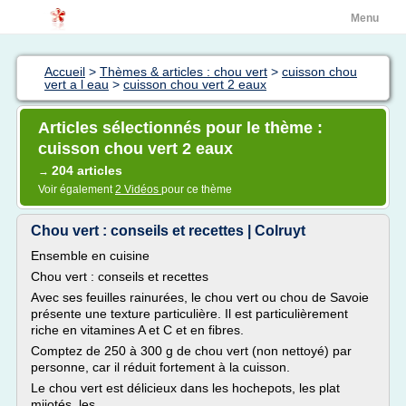
Menu
Accueil
>
Thèmes & articles : chou vert
>
cuisson chou
vert a l eau
>
cuisson chou vert 2 eaux
Articles sélectionnés pour le thème :
cuisson chou vert 2 eaux
204 articles
→
Voir également
2 Vidéos
pour ce thème
Chou vert : conseils et recettes | Colruyt
Ensemble en cuisine
Chou vert : conseils et recettes
Avec ses feuilles rainurées, le chou vert ou chou de Savoie
présente une texture particulière. Il est particulièrement
riche en vitamines A et C et en fibres.
Comptez de 250 à 300 g de chou vert (non nettoyé) par
personne, car il réduit fortement à la cuisson.
Le chou vert est délicieux dans les hochepots, les plat
mijotés, les...