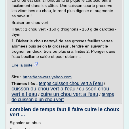
Le chou est cuit, si lorsque tu le pique le couteau entre
facilement dans les côtes. Une cuisson courte préserve
les vitamines du chou, le rend plus digeste et augmente
sa saveur ! ...
Braiser un chou vert
Il faut : 1 chou vert - 150 g d'oignons - 150 g de carottes -
thym
1. Diviser le chou nettoyé de ses grosses feuilles vertes
abîmées puis selon la grosseur , fendre en suivant le
trognon en deux, trois ou plus si affinités 2. Plonger dans
l'eau bouillante salée et pour obtenir...
Lire la suite
Site :
https://answers.yahoo.com
temps cuisson chou vert a l'eau
Thèmes liés :
/
cuisson du chou vert a l'eau
cuisson chou
/
vert a l eau
cuire un chou vert a l'eau
temps
/
/
de cuisson d un chou vert
combien de temps faut il faire cuire le choux
vert ...
Signaler un abus