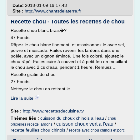
Date:
2018-01-09 19:17:43
Site :
http://www.chantsdelaterre.fr
Recette chou - Toutes les recettes de chou
Recette chou blanc brais�?
47 Foods
Râpez le chou blanc finement, et assaisonnez le avec sel,
poivre et muscade. Faites revenir les lardons dans une
poêle, avec un oignon émincé. Une fois coloré, ajoutez le
chou râpé. Faites cuire à couvert et à petit feu en mouillant
le chou avec 2 cs d'eau, pendant 1 heure. Remuez ...
Recette gratin de chou
27 Foods
Nettoyez le chou en retirant le...
Lire la suite
Site :
http://www.recettesdecuisine.tv
Thèmes liés :
cuisson du choux chinois a l'eau
/
chou
cuisson choux vert a l'eau
/
/
bruxelles recette lardons
recette feuilles chou chinois
/
recette avec chou chinois et porc