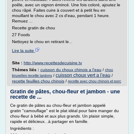
poêle, avec un oignon émincé. Une fois coloré, ajoutez le
chou râpé. Faites cuire à couvert et à petit feu en
mouillant le chou avec 2 cs d'eau, pendant 1 heure.
Remuez ...
Recette gratin de chou
27 Foods
Nettoyez le chou en retirant le...
Lire la suite
Site :
http://www.recettesdecuisine.tv
Thèmes liés :
cuisson du choux chinois a l'eau
/
chou
cuisson choux vert a l'eau
/
/
bruxelles recette lardons
recette feuilles chou chinois
/
recette avec chou chinois et porc
Gratin de pâtes, chou-fleur et jambon - une
recette de ...
Ce gratin de pâtes au chou-fleur et jambon appelé
gratin ''camouflage'' est le plat idéal pour faire manger du
chou-fleur à bébé et aux plus grands. Un plaisir simple,
rapide et délicieux...à partager en famille.
Ingrédients :