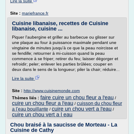
Lire la suite
Site :
mariefrance.fr
Cuisine libanaise, recettes de Cuisine
libanaise, cuisine ...
Piquer l'aubergine et griller au barbecue ou glisser sur
une plaque au four à puissance maximale pendant une
vingtaine de minutes jusqu'à ce que la peau noircisse et
se fendille; retourner à mi-cuisson quand la peau
commence à se friper; retirer du feu; laisser dégorger et
refroidir; peler; enlever les parties brûlées; couper en
deux dans le sens de la longueur; piler la chair; réduire...
Lire la suite
Site :
http://www.cuisinemonde.com
faire cuire un chou fleur a l'eau
Thèmes liés :
/
cuire un chou fleur a l'eau
cuisson du chou fleur
/
cuire un chou vert a l'eau
a l'eau bouillante
/
/
cuire un chou vert a l eau
Chou braisé à la saucisse de Morteau - La
Cuisine de Cathy