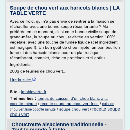
Soupe de chou vert aux haricots blancs | LA
TABLE VERTE
Avec ce froid, qui n'a pas envie de rentrer à la maison se
réchauffer avec une bonne soupe réconfortante ? Ma
préférée en ce moment, c'est cette bonne vieille soupe de
grand-mère, la soupe au chou, revisitée en version 100%
végétale, avec une touche de fumée liquide (cet ingrédient
est magique !). Un bon goût de chou mijoté, un bon bouillon
fumé et des haricots blancs pour un plat rustique,
réconfortant, complet, riche en protéines et si goûtu...
Ingrédients :
200g de feuilles de chou vert...
Lire la suite
Site :
latableverte.fr
Thèmes liés :
temps de cuisson d'un chou blanc a la
cocotte minute
/
recette soupe au chou vert frise
/
cuisson
recette soupe
/
soupe chou vert
/
chou vert frise cocotte minute
chou vert
Choucroute alsacienne traditionnelle -
Tout le monde à table