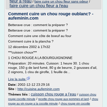
fleur a l'eau
/
faire cuire un chou fleur sans odeur
/
faire cuire un chou fleur a l'eau
Comment cuire un chou rouge oublanc? -
aufeminin.com
Betterave crue : comment la préparer ?
Betterave crue : comment la préparer ?
Comment cuire une côte de boeuf au four
Comment cuire à la plancha ?
12 décembre 2002 à 17h32
***cuisson choux***
1 CHOU ROUGE A LA BOURGUIGNONNE
Préparation: 20 minutes. Cuisson: 1 heure 30. 1 chou
rouge, 150 g de lard fumé, 80 g de beurre, 2 gousses d'ail,
2 oignons, 1 clou de girofle, 1 feuille de...
Lire la suite
Date:
2002-12-12 23:29:16
Site :
http://cuisine.aufeminin.com
cuisson chou rouge a l'eau
Thèmes liés :
/
cuisson chou
/
/
rouge cocotte minute
recette chou rouge aux pommes et lard
chou
/
rouge au vin rouge a la cocotte minute
chou rouge vin cocotte