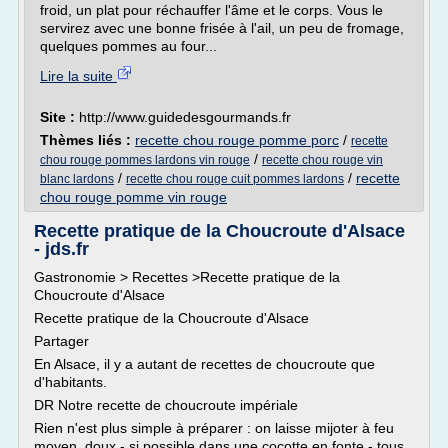
froid, un plat pour réchauffer l'âme et le corps. Vous le
servirez avec une bonne frisée à l'ail, un peu de fromage,
quelques pommes au four...
Lire la suite
Site :
http://www.guidedesgourmands.fr
Thèmes liés :
recette chou rouge pomme porc
/
recette
/
chou rouge pommes lardons vin rouge
recette chou rouge vin
/
/
recette
blanc lardons
recette chou rouge cuit pommes lardons
chou rouge pomme vin rouge
Recette pratique de la Choucroute d'Alsace
- jds.fr
Gastronomie > Recettes >Recette pratique de la
Choucroute d'Alsace
Recette pratique de la Choucroute d'Alsace
Partager
En Alsace, il y a autant de recettes de choucroute que
d'habitants.
DR Notre recette de choucroute impériale
Rien n'est plus simple à préparer : on laisse mijoter à feu
moyen, doux - si possible dans une cocotte en fonte - tous