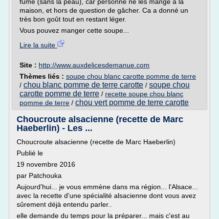
fumé (sans la peau), car personne ne les mange à la
maison, et hors de question de gâcher. Ca a donné un
très bon goût tout en restant léger.
Vous pouvez manger cette soupe...
Lire la suite
Site :
http://www.auxdelicesdemanue.com
Thèmes liés :
soupe chou blanc carotte pomme de terre
chou blanc pomme de terre carotte
soupe chou
/
/
carotte pomme de terre
/
recette soupe chou blanc
chou vert pomme de terre carotte
pomme de terre
/
Choucroute alsacienne (recette de Marc
Haeberlin) - Les ...
Choucroute alsacienne (recette de Marc Haeberlin)
Publié le
19 novembre 2016
par Patchouka
Aujourd'hui... je vous emmène dans ma région... l'Alsace...
avec la recette d'une spécialité alsacienne dont vous avez
sûrement déjà entendu parler..
elle demande du temps pour la préparer... mais c'est au