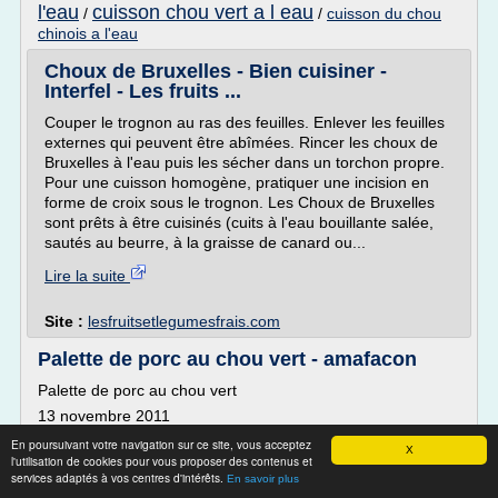
l'eau
cuisson chou vert a l eau
/
/
cuisson du chou
chinois a l'eau
Choux de Bruxelles - Bien cuisiner -
Interfel - Les fruits ...
Couper le trognon au ras des feuilles. Enlever les feuilles
externes qui peuvent être abîmées. Rincer les choux de
Bruxelles à l'eau puis les sécher dans un torchon propre.
Pour une cuisson homogène, pratiquer une incision en
forme de croix sous le trognon. Les Choux de Bruxelles
sont prêts à être cuisinés (cuits à l'eau bouillante salée,
sautés au beurre, à la graisse de canard ou...
Lire la suite
Site :
lesfruitsetlegumesfrais.com
Palette de porc au chou vert - amafacon
Palette de porc au chou vert
13 novembre 2011
Palette de porc au chou vert
En poursuivant votre navigation sur ce site, vous acceptez
X
l'utilisation de cookies pour vous proposer des contenus et
Palette de porc au chou vert
services adaptés à vos centres d'intérêts.
En savoir plus
Ingrédients : 1 palette de porc demi-sel, 2 saucisses