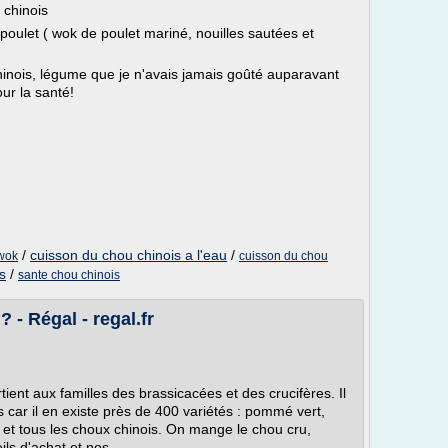
 chinois
oulet ( wok de poulet mariné, nouilles sautées et
chinois, légume que je n'avais jamais goûté auparavant
our la santé!
/
cuisson du chou chinois a l'eau
/
 wok
cuisson du chou
s
/
sante chou chinois
- Régal - regal.fr
ient aux familles des brassicacées et des crucifères. Il
ls car il en existe près de 400 variétés : pommé vert,
é et tous les choux chinois. On mange le chou cru,
s d'achat et nos...