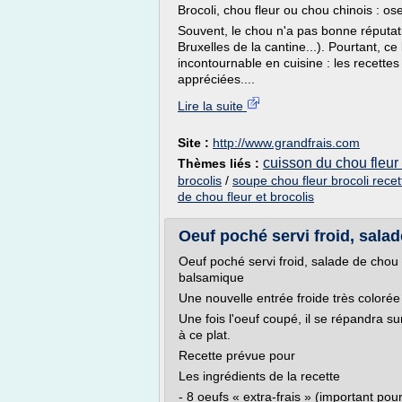
Brocoli, chou fleur ou chou chinois : ose
Souvent, le chou n'a pas bonne réputati
Bruxelles de la cantine...). Pourtant, c
incontournable en cuisine : les recette
appréciées....
Lire la suite
Site :
http://www.grandfrais.com
cuisson du chou fleur 
Thèmes liés :
brocolis
/
soupe chou fleur brocoli recet
de chou fleur et brocolis
Oeuf poché servi froid, salade
Oeuf poché servi froid, salade de chou 
balsamique
Une nouvelle entrée froide très colorée
Une fois l'oeuf coupé, il se répandra s
à ce plat.
Recette prévue pour
Les ingrédients de la recette
- 8 oeufs « extra-frais » (important pou