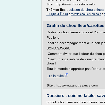
Date:
2019-01-17 18:29:21
Site :
http://www.truc-astuce.info
Thèmes liés :
cuisson du chou chinois 
rouge a l'eau
/
/
recette chou cru chinois
Gratin de chou fleur/carottes
Gratin de chou fleur/carottes et Pomme
Publié le
Idéal en accompagnement d'un bon jamb
BON A SAVOIR:
-Comment éviter que l'odeur du chou 
Posez un linge imbibé de vinaigre blanc
chou !
Tout le monde n'apprécie pas l'odeur du 
Lire la suite
Site :
http://www.anotresauce.com
Dossiers : cuisine facile, save
Brocoli, chou fleur ou chou chinois : ose