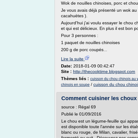
Wok de nouilles chinoises, porc et chou
Je vous avais déjà présenté un wok au p
cacahuètes ).
Aujourd'hui j'ai voulu essayer le chou 
et qui est délicieux. En plus il est bon p
Pour 3 personnes :
1 paquet de nouilles chinoises
200 g de porc coupés...
Lire la suite
Date:
2018-01-09 00:42:47
Site :
http://thecooktime.blogspot.com
Thèmes liés :
cuisson du chou chinois au
/
cuisson du chou chinoi
chinois en soupe
Comment cuisiner les choux ? 
source : Régal 69
Publié le 01/09/2016
Le chou est un légume-feuille qui appart
est disponible toute l'année sur les éta
blanc ou rouge, de Milan, cavalier, fris
fermenté ou cuit. Découvrez nos conseil