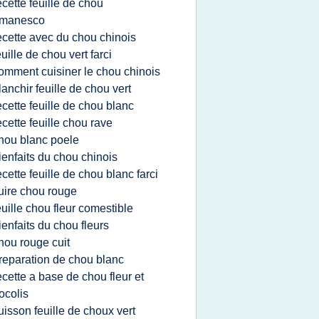
ecette feuille de chou
omanesco
ecette avec du chou chinois
euille de chou vert farci
omment cuisiner le chou chinois
lanchir feuille de chou vert
ecette feuille de chou blanc
ecette feuille chou rave
hou blanc poele
ienfaits du chou chinois
ecette feuille de chou blanc farci
uire chou rouge
euille chou fleur comestible
ienfaits du chou fleurs
hou rouge cuit
reparation de chou blanc
ecette a base de chou fleur et
ocolis
uisson feuille de choux vert