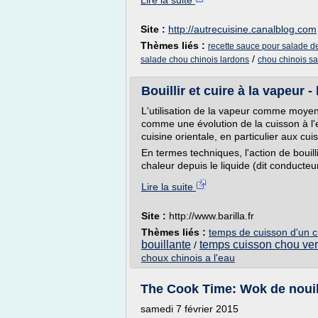
Lire la suite
Site :
http://autrecuisine.canalblog.com
Thèmes liés :
recette sauce pour salade d
/
salade chou chinois lardons
chou chinois sa
Bouillir et cuire à la vapeur - 
L'utilisation de la vapeur comme moyen
comme une évolution de la cuisson à l'ea
cuisine orientale, en particulier aux cui
En termes techniques, l'action de bouill
chaleur depuis le liquide (dit conducteur
Lire la suite
Site :
http://www.barilla.fr
Thèmes liés :
temps de cuisson d'un c
bouillante
temps cuisson chou vert
/
choux chinois a l'eau
The Cook Time: Wok de nouill
samedi 7 février 2015