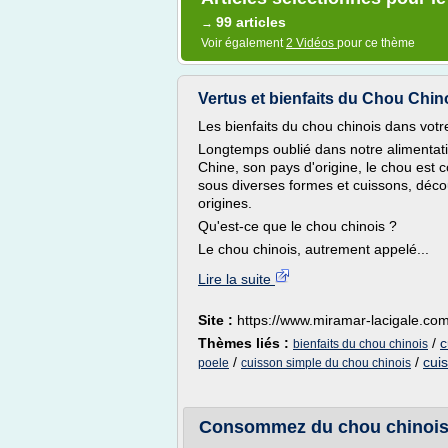
99 articles
→
Voir également
2 Vidéos
pour ce thème
Vertus et bienfaits du Chou Chin
Les bienfaits du chou chinois dans votr
Longtemps oublié dans notre alimentatio
Chine, son pays d'origine, le chou e
sous diverses formes et cuissons, décou
origines.
Qu'est-ce que le chou chinois ?
Le chou chinois, autrement appelé...
Lire la suite
Site :
https://www.miramar-lacigale.co
Thèmes liés :
/
c
bienfaits du chou chinois
/
/
cui
poele
cuisson simple du chou chinois
Consommez du chou chinois : 