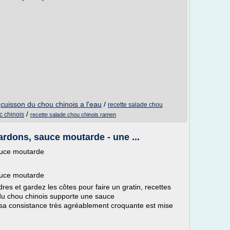
/
cuisson du chou chinois a l'eau
/
recette salade chou
/
c chinois
recette salade chou chinois ramen
ardons, sauce moutarde - une ...
auce moutarde
auce moutarde
dres et gardez les côtes pour faire un gratin, recettes
 du chou chinois supporte une sauce
sa consistance très agréablement croquante est mise