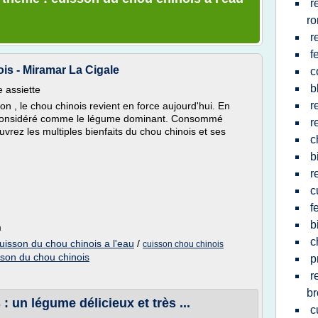
r
r
r
f
ois - Miramar La Cigale
c
b
e assiette
r
n , le chou chinois revient en force aujourd'hui. En
st considéré comme le légume dominant. Consommé
r
vrez les multiples bienfaits du chou chinois et ses
c
b
r
c
f
b
m
c
uisson du chou chinois a l'eau
/
cuisson chou chinois
sson du chou chinois
p
r
br
un légume délicieux et très ...
c