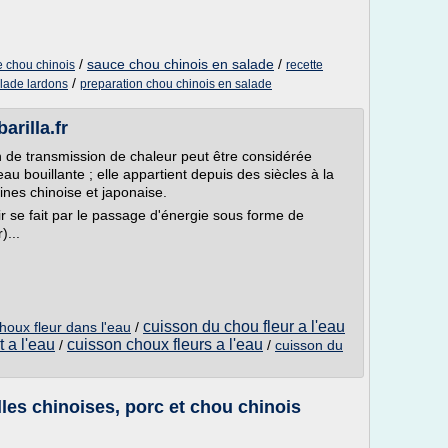
/
sauce chou chinois en salade
/
e chou chinois
recette
/
lade lardons
preparation chou chinois en salade
barilla.fr
 de transmission de chaleur peut être considérée
u bouillante ; elle appartient depuis des siècles à la
sines chinoise et japonaise.
ir se fait par le passage d'énergie sous forme de
)...
cuisson du chou fleur a l'eau
houx fleur dans l'eau
/
 a l'eau
cuisson choux fleurs a l'eau
/
/
cuisson du
es chinoises, porc et chou chinois