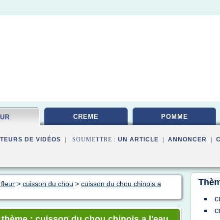
CREME
POMME
EUR
TEURS DE VIDÉOS
| SOUMETTRE :
UN ARTICLE
|
ANNONCER
|
Thèm
fleur
>
cuisson du chou
>
cuisson du chou chinois a
c
c
e thème : cuisson du chou chinois a l'eau