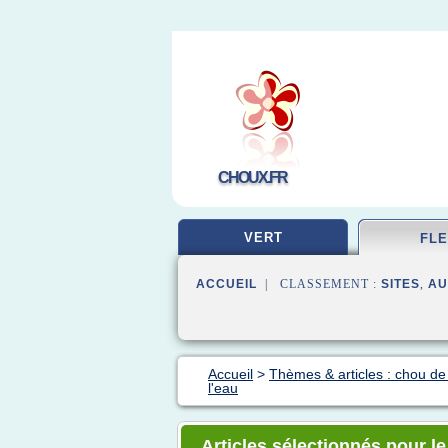
CHOUX.FR
VERT
FL
ACCUEIL
| CLASSEMENT :
SITES
,
AU
Accueil
>
Thèmes & articles : chou de 
l'eau
Articles sélectionnés pour l