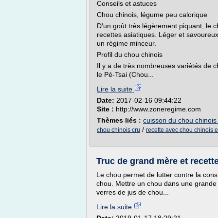
Conseils et astuces
Chou chinois, légume peu calorique
D'un goût très légèrement piquant, le c
recettes asiatiques. Léger et savoureu
un régime minceur.
Profil du chou chinois
Il y a de très nombreuses variétés de 
le Pé-Tsai (Chou...
Lire la suite
Date:
2017-02-16 09:44:22
Site :
http://www.zoneregime.com
Thèmes liés :
cuisson du chou chinois 
/
chou chinois cru
recette avec chou chinois e
Truc de grand mère et recett
Le chou permet de lutter contre la const
chou. Mettre un chou dans une grande q
verres de jus de chou...
Lire la suite