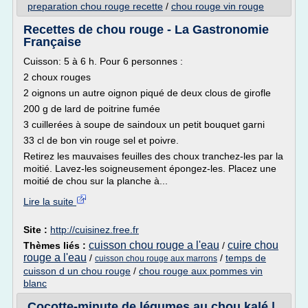
preparation chou rouge recette
/
chou rouge vin rouge
Recettes de chou rouge - La Gastronomie
Française
Cuisson: 5 à 6 h. Pour 6 personnes :
2 choux rouges
2 oignons un autre oignon piqué de deux clous de girofle
200 g de lard de poitrine fumée
3 cuillerées à soupe de saindoux un petit bouquet garni
33 cl de bon vin rouge sel et poivre.
Retirez les mauvaises feuilles des choux tranchez-les par la
moitié. Lavez-les soigneusement épongez-les. Placez une
moitié de chou sur la planche à...
Lire la suite
Site :
http://cuisinez.free.fr
cuisson chou rouge a l'eau
cuire chou
Thèmes liés :
/
rouge a l'eau
/
/
temps de
cuisson chou rouge aux marrons
cuisson d un chou rouge
/
chou rouge aux pommes vin
blanc
Cocotte-minute de légumes au chou kalé |