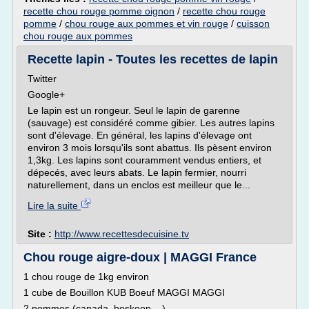
recette chou rouge pomme oignon
/
recette chou rouge
pomme
/
chou rouge aux pommes et vin rouge
/
cuisson
chou rouge aux pommes
Recette lapin - Toutes les recettes de lapin
Twitter
Google+
Le lapin est un rongeur. Seul le lapin de garenne
(sauvage) est considéré comme gibier. Les autres lapins
sont d'élevage. En général, les lapins d'élevage ont
environ 3 mois lorsqu'ils sont abattus. Ils pèsent environ
1,3kg. Les lapins sont couramment vendus entiers, et
dépecés, avec leurs abats. Le lapin fermier, nourri
naturellement, dans un enclos est meilleur que le...
Lire la suite
Site :
http://www.recettesdecuisine.tv
Chou rouge aigre-doux | MAGGI France
1 chou rouge de 1kg environ
1 cube de Bouillon KUB Boeuf MAGGI MAGGI
2 pommes (canada, boskoop,...)