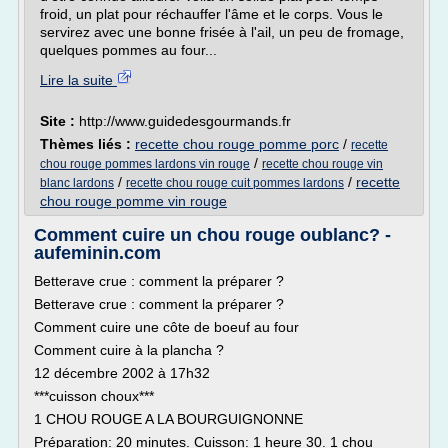
froid, un plat pour réchauffer l'âme et le corps. Vous le
servirez avec une bonne frisée à l'ail, un peu de fromage,
quelques pommes au four...
Lire la suite
Site :
http://www.guidedesgourmands.fr
Thèmes liés :
recette chou rouge pomme porc
/
recette
/
chou rouge pommes lardons vin rouge
recette chou rouge vin
/
/
recette
blanc lardons
recette chou rouge cuit pommes lardons
chou rouge pomme vin rouge
Comment cuire un chou rouge oublanc? -
aufeminin.com
Betterave crue : comment la préparer ?
Betterave crue : comment la préparer ?
Comment cuire une côte de boeuf au four
Comment cuire à la plancha ?
12 décembre 2002 à 17h32
***cuisson choux***
1 CHOU ROUGE A LA BOURGUIGNONNE
Préparation: 20 minutes. Cuisson: 1 heure 30. 1 chou