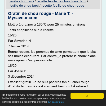
feuille chou farci
/
recette feuille de chou blanc farci
/
feuille de chou farci
/
recette feuille de chou rouge
Gratin de chou rouge - Marie T. -
Mysaveur.com
Mettre à gratiner à 180°C pour 25 minutes environs.
Tests et opinions sur la recette
15/20
Par Severine H.
7 février 2014
Bonne recette, les pommes de terre permettent que le plat
soit moins écoeurant. Par contre, je préfère le choux blanc,
mais après, c'est personnelle.
18/20
Par Joëlle P.
3 décembre 2014
Excellent gratin. Je ne suis pas très fan du chou rouge
d'habitude mais là c'est vraiment très bon ! À refaire !
19/20
En poursuivant votre navigation sur ce site, vous acceptez
X
Par Katia P.
l'utilisation de cookies pour vous proposer des contenus et
services adaptés à vos centres d'intérêts.
18 décembre 2014
En savoir plus