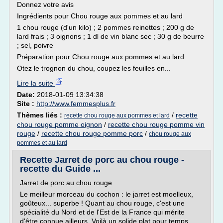
Donnez votre avis
Ingrédients pour Chou rouge aux pommes et au lard
1 chou rouge (d'un kilo) ; 2 pommes reinettes ; 200 g de
lard frais ; 3 oignons ; 1 dl de vin blanc sec ; 30 g de beurre
; sel, poivre
Préparation pour Chou rouge aux pommes et au lard
Otez le trognon du chou, coupez les feuilles en...
Lire la suite
Date:
2018-01-09 13:34:38
Site :
http://www.femmesplus.fr
Thèmes liés :
/
recette
recette chou rouge aux pommes et lard
chou rouge pomme oignon
/
recette chou rouge pomme vin
rouge
/
recette chou rouge pomme porc
/
chou rouge aux
pommes et au lard
Recette Jarret de porc au chou rouge -
recette du Guide ...
Jarret de porc au chou rouge
Le meilleur morceau du cochon : le jarret est moelleux,
goûteux... superbe ! Quant au chou rouge, c'est une
spécialité du Nord et de l'Est de la France qui mérite
d'être connue ailleurs. Voilà un solide plat pour temps