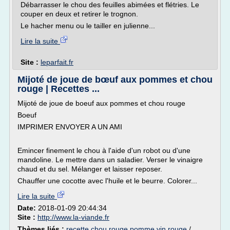
Débarrasser le chou des feuilles abimées et flétries. Le
couper en deux et retirer le trognon.
Le hacher menu ou le tailler en julienne...
Lire la suite
Site :
leparfait.fr
Mijoté de joue de bœuf aux pommes et chou
rouge | Recettes ...
Mijoté de joue de boeuf aux pommes et chou rouge
Boeuf
IMPRIMER ENVOYER A UN AMI
Emincer finement le chou à l'aide d'un robot ou d'une
mandoline. Le mettre dans un saladier. Verser le vinaigre
chaud et du sel. Mélanger et laisser reposer.
Chauffer une cocotte avec l'huile et le beurre. Colorer...
Lire la suite
Date:
2018-01-09 20:44:34
Site :
http://www.la-viande.fr
Thèmes liés :
recette chou rouge pomme vin rouge
/