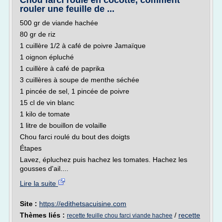
Chou farci roulé en cocotte, comment
rouler une feuille de ...
500 gr de viande hachée
80 gr de riz
1 cuillère 1/2 à café de poivre Jamaïque
1 oignon épluché
1 cuillère à café de paprika
3 cuillères à soupe de menthe séchée
1 pincée de sel, 1 pincée de poivre
15 cl de vin blanc
1 kilo de tomate
1 litre de bouillon de volaille
Chou farci roulé du bout des doigts
Étapes
Lavez, épluchez puis hachez les tomates. Hachez les
gousses d'ail....
Lire la suite
Site :
https://edithetsacuisine.com
Thèmes liés :
/
recette
recette feuille chou farci viande hachee