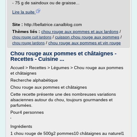
- 75 g de saindoux ou de graisse...
Lire la suite
Site :
http://bellatrice.canalblog.com
Thèmes liés :
chou rouge aux pommes et aux lardons
/
/
cuisson chou rouge aux pommes
/
chou rouge cuit lardons
/
chou rouge aux pommes et vin rouge
chou rouge lardons
Chou rouge aux pommes et châtaignes -
Recettes - Cuisine ...
Accueil > Recettes > Légumes > Chou rouge aux pommes
et châtaignes
Recherche alphabétique
Chou rouge aux pommes et châtaignes
Cette recette présente une des nombreuses variations
alsaciennes autour du chou, toujours gourmandes et
parfumées.
Pour4 personnes
'
Ingrédients
1 chou rouge de 500g2 pommes10 châtaignes au naturel1