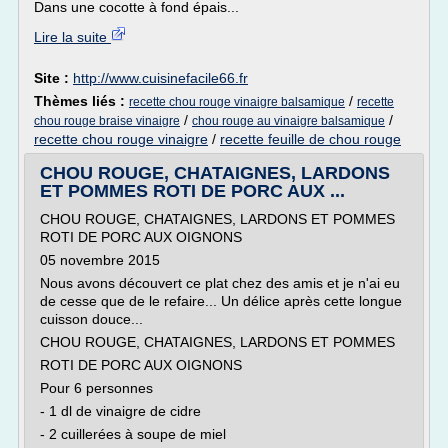
Dans une cocotte à fond épais...
Lire la suite
Site :
http://www.cuisinefacile66.fr
Thèmes liés :
/
recette chou rouge vinaigre balsamique
recette
/
/
chou rouge braise vinaigre
chou rouge au vinaigre balsamique
recette chou rouge vinaigre
/
recette feuille de chou rouge
CHOU ROUGE, CHATAIGNES, LARDONS
ET POMMES ROTI DE PORC AUX ...
CHOU ROUGE, CHATAIGNES, LARDONS ET POMMES
ROTI DE PORC AUX OIGNONS
05 novembre 2015
Nous avons découvert ce plat chez des amis et je n'ai eu
de cesse que de le refaire... Un délice après cette longue
cuisson douce...
CHOU ROUGE, CHATAIGNES, LARDONS ET POMMES
ROTI DE PORC AUX OIGNONS
Pour 6 personnes
- 1 dl de vinaigre de cidre
- 2 cuillerées à soupe de miel