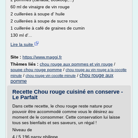
60 ml de vinaigre de vin rouge
2 cuillerées à soupe d' huile
2 cuillerées à soupe de sucre roux
1 cuillerée à café de graines de cumin
130 ml d'...
Lire la suite
Site :
https://www.maggi.fr
Thèmes liés :
chou rouge aux pommes et vin rouge
/
soupe chou rouge pomme
/
chou rouge au vin rouge a la cocotte
chou rouge aux
/
/
minute
chou rouge vin cocotte minute
pomme
Recette Chou rouge cuisiné en conserve -
Le Parfait
Dans cette recette, le chou rouge reste nature pour
pouvoir être accommodé comme vous le désirez au
moment de le consommer. Cette conservation lui laisse
tous ses bienfaits et ses saveurs, un régal !
Niveau de
4 / 5 196 parsy philippe