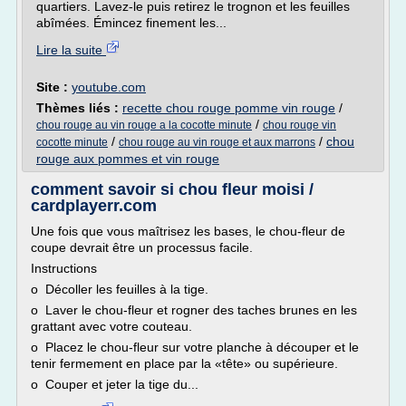
quartiers. Lavez-le puis retirez le trognon et les feuilles
abîmées. Émincez finement les...
Lire la suite
Site :
youtube.com
Thèmes liés :
recette chou rouge pomme vin rouge
/
/
chou rouge au vin rouge a la cocotte minute
chou rouge vin
/
/
chou
cocotte minute
chou rouge au vin rouge et aux marrons
rouge aux pommes et vin rouge
comment savoir si chou fleur moisi /
cardplayerr.com
Une fois que vous maîtrisez les bases, le chou-fleur de
coupe devrait être un processus facile.
Instructions
o Décoller les feuilles à la tige.
o Laver le chou-fleur et rogner des taches brunes en les
grattant avec votre couteau.
o Placez le chou-fleur sur votre planche à découper et le
tenir fermement en place par la «tête» ou supérieure.
o Couper et jeter la tige du...