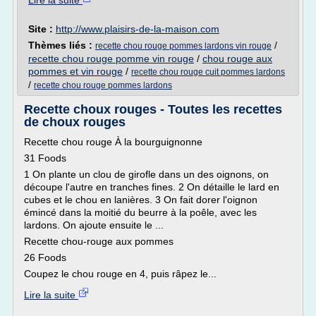
Lire la suite
Site :
http://www.plaisirs-de-la-maison.com
Thèmes liés :
/
recette chou rouge pommes lardons vin rouge
recette chou rouge pomme vin rouge
/
chou rouge aux
pommes et vin rouge
/
recette chou rouge cuit pommes lardons
/
recette chou rouge pommes lardons
Recette choux rouges - Toutes les recettes
de choux rouges
Recette chou rouge À la bourguignonne
31 Foods
1 On plante un clou de girofle dans un des oignons, on
découpe l'autre en tranches fines. 2 On détaille le lard en
cubes et le chou en lanières. 3 On fait dorer l'oignon
émincé dans la moitié du beurre à la poêle, avec les
lardons. On ajoute ensuite le ...
Recette chou-rouge aux pommes
26 Foods
Coupez le chou rouge en 4, puis râpez le...
Lire la suite