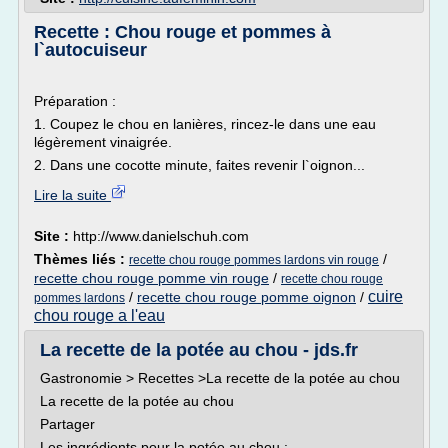
Recette : Chou rouge et pommes à
l`autocuiseur
Préparation :
1. Coupez le chou en lanières, rincez-le dans une eau
légèrement vinaigrée.
2. Dans une cocotte minute, faites revenir l`oignon...
Lire la suite
Site :
http://www.danielschuh.com
Thèmes liés :
/
recette chou rouge pommes lardons vin rouge
recette chou rouge pomme vin rouge
/
recette chou rouge
cuire
/
recette chou rouge pomme oignon
/
pommes lardons
chou rouge a l'eau
La recette de la potée au chou - jds.fr
Gastronomie > Recettes >La recette de la potée au chou
La recette de la potée au chou
Partager
Les ingrédients pour la potée au chou :